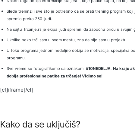
Nakon toga dobija informacije šta jesti , koje patike kupiti, na koji n
Slede treninzi i sve što je potrebno da se prati trening program koji 
spremio preko 250 ljudi.
Na sajtu Trčanje.rs je ekipa ljudi spremni da započnu priču u svojim
Ukoliko neko trči sam u svom mestu, zna da nije sam u projektu.
U toku programa jednom nedeljno dobija se motivacija, specijalna po
programu.
Sve vreme se fotografišemo sa oznakom
#10NEDELJA
.
Na kraju ak
dobija profesionalne patike za trčanje! Vidimo se!
[cf]iframe[/cf]
Kako da se uključiš?