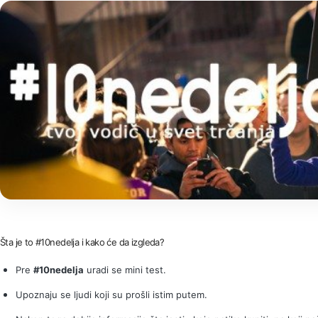
Šta je to #10nedelja i kako će da izgleda?
Pre
#10nedelja
uradi se mini test.
Upoznaju se ljudi koji su prošli istim putem.