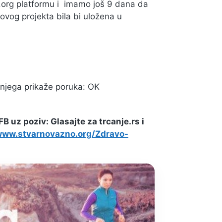
org platformu i imamo još 9 dana da
ovog projekta bila bi uložena u
 njega prikaže poruka: OK
FB uz poziv: Glasajte za trcanje.rs i
www.stvarnovazno.org/Zdravo-