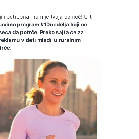
ji i potrebna nam je tvoja pomoć! U tri
avimo program #10nedelja koji će
seca da potrče. Preko sajta će za
eklamu videti mladi u ruralnim
trče.