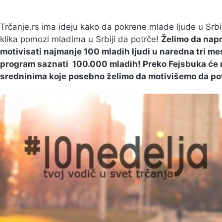
Trčanje.rs ima ideju kako da pokrene mlade ljude u Srbi
klika pomozi mladima u Srbiji da potrče!
Želimo da napr
motivisati najmanje 100 mladih ljudi u naredna tri me
program saznati 100.000 mladih! Preko Fejsbuka će r
sredninima koje posebno želimo da motivišemo da po