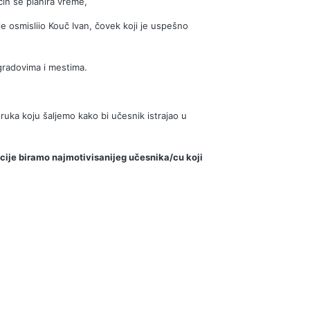
ačin se planira vreme,
je osmisliio Kouč Ivan, čovek koji je uspešno
 gradovima i mestima.
ruka koju šaljemo kako bi učesnik istrajao u
cije biramo najmotivisanijeg učesnika/cu koji