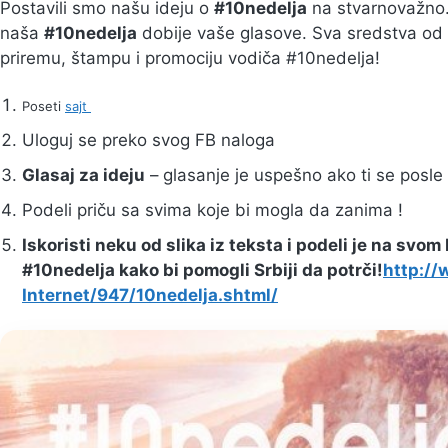
Postavili smo našu ideju o
#10nedelja
na stvarnovažno.
naša
#10nedelja
dobije vaše glasove. Sva sredstva od 
priremu, štampu i promociju vodiča #10nedelja!
Poseti
sajt
Uloguj se preko svog FB naloga
Glasaj za ideju
– glasanje je uspešno ako ti se posle
Podeli priču sa svima koje bi mogla da zanima !
Iskoristi neku od slika iz teksta i podeli je na svom 
#10nedelja kako bi pomogli Srbiji da potrči!
http://
Internet/947/10nedelja.shtml/