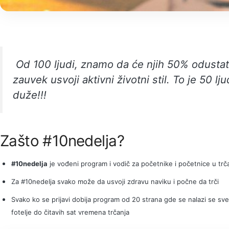
Od 100 ljudi, znamo da će njih 50% odustati,
zauvek usvoji aktivni životni stil. To je 50 lju
duže!!!
Zašto #10nedelja?
#10nedelja
je vođeni program i vodič za početnike i početnice u trč
Za #10nedelja svako može da usvoji zdravu naviku i počne da trči
Svako ko se prijavi dobija program od 20 strana gde se nalazi se sv
fotelje do čitavih sat vremena trčanja