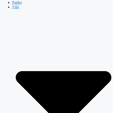
Patike
Više