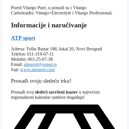
Pored Vitargo Pure, u ponudi su i Vitargo
Carboloader, Vitargo+Electrolyte i Vitargo Professional.
Informacije i naručivanje
ATP sport
Adresa: Tošin Bunar 188, lokal 20, Novi Beograd
Telefon: 011-319-07-11
Mobilni: 063-25-07-38
Email:
atpsport@eunet.rs
Sajt:
www.atpsport.com
Pronađi svoju sledeću trku!
Pron
ađi svoj
sledeći savršeni izazov
u najvećem
regionalnom kalendar outdoor događaja!