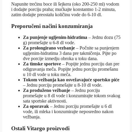
Napunite trećinu boce ili šejkera (oko 200-250 ml) vodom
i dodajte porciju praha; mućkajte konstantno 1-2 minuta,
zatim dodajte preostalu količinu vode do 6-10 dl.
Preporučeni načini konzumiranja
Za punjenje ugljenim-hidratima
– Jednu dozu (75
g) promešajte u 6-8 dl vode.
Za prolongirano vezbanje
– Počnite sa punjenjem
ugljenim-hidratima 3 dana pre takmičenja. Pijte po
dve porcije izmedju obroka u toku dana.
Za timske sportove
– Popijte jednu porciju dan pre
odigravanja meča. Popijte jednu porciju promešanu
u 10 dl vode u toku meča.
Tokom vežbanja kao osvežavajuće sportsko piće
– Jednu porciju promešajte u 8-10 dl vode.
Za produženo vežbanje
– Jednu porciju
promešajte u 8 dl vode i konzumirajte tokom svakog
sata sportske aktivnosti.
Za oporavak
– Jednu porciju promešajte u 6 dl
vode, ili mleka i konzumirajte neposredno nakon
vežbanja.
Ostali Vitargo proizvodi