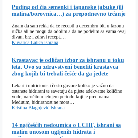
Puding od čia semenki i japanske jabuke (ili
malina/borovnica…) za prepodnevno trčanje
Znam da sam rekla da će recepti u decembru biti u fazonu
ručka ali ne mogu da odolim a da ne podelim sa vama ovaj
divan, brz i zdravi recept.…
Kuvarica Lalica
Ishrana
Krastavac je odličan izbor za ishranu u toku
leta. Ovo su zdravstveni benefiti krastavca
zbog kojih bi trebali češće da ga jedete
Lekari i nutricionisti često govore koliko je važno da
ostanete hidrirani te savetuju da pijete adekvatne količine
vode, naročito u letnjem periodu koji je pred nama.
Međutim, hidriranost ne mora…
Kristina Blagojević
Ishrana
14 najčešćih nedoumica o LCHF, ishrani sa
malim unosom ugljenih hidrata i