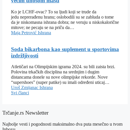
većim unosom masti
Ko je LCHF-ovac? To su ljudi koji se trude da
jedu neprerađenu hranu; oslobodili su se zabluda o tome
da je niskomasna ishrana dobra; ne veruju u niskokalorične
mitove; ne pecaju se na priču da…
Maja Petrović
Ishrana
Soda bikarbona kao suplement u sportovima
izdržljivosti
Atletičari na Olimpijskim igrama 2024. su bili zaista brzi.
Polovina trkačkih disciplina na srednjim i dugim
distancama donele su nove olimpijske rekorde. Nove
“supershoes” (super patike) su imali određeni uticaj…
Uroš Zmijanac
Ishrana
Svi članci
Trčanje.rs Newsletter
Najbolje vesti i pogodnosti maksimalno dva puta mesečno u tvom
Inboxu.