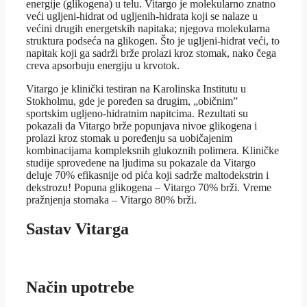
energije (glikogena) u telu. Vitargo je molekularno znatno
veći ugljeni-hidrat od ugljenih-hidrata koji se nalaze u
većini drugih energetskih napitaka; njegova molekularna
struktura podseća na glikogen. Što je ugljeni-hidrat veći, to
napitak koji ga sadrži brže prolazi kroz stomak, nako čega
creva apsorbuju energiju u krvotok.
Vitargo je klinički testiran na Karolinska Institutu u
Stokholmu, gde je poređen sa drugim, „običnim”
sportskim ugljeno-hidratnim napitcima. Rezultati su
pokazali da Vitargo brže popunjava nivoe glikogena i
prolazi kroz stomak u poređenju sa uobičajenim
kombinacijama kompleksnih glukoznih polimera. Kliničke
studije sprovedene na ljudima su pokazale da Vitargo
deluje 70% efikasnije od pića koji sadrže maltodekstrin i
dekstrozu! Popuna glikogena – Vitargo 70% brži. Vreme
pražnjenja stomaka – Vitargo 80% brži.
Sastav Vitarga
Način upotrebe