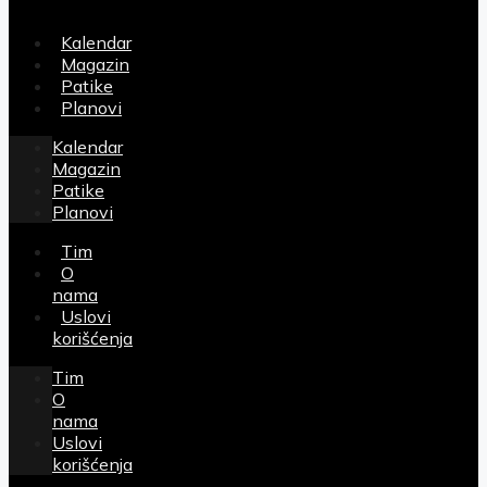
Kalendar
Magazin
Patike
Planovi
Kalendar
Magazin
Patike
Planovi
Tim
O
nama
Uslovi
korišćenja
Tim
O
nama
Uslovi
korišćenja