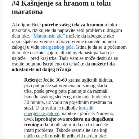
#4 Kašnjenje sa hranom u toku
maratona
Ako ignorišete
potrebe vašeg tela za hranom
u toku
maratona, rizikujete da napravite sebi problem u drugom
delu trke.
“Maratonski zid”
možete da izbegnete ako
razmišljate na vreme i u pravo vreme uzimate po neki
zalogaj u vidu
energetskog gela
. Istina je da se u početnom
delu trke osećate sjajno, ali zid uvek nastupa kada je
najteže – pred kraj trke. Tada vam se može desiti da se
osetite potpuno iscrpljeno do te tačke da
možete i da
odustanete od daljeg trčanja
.
Rešenje
: Jedite 30-60 grama ugljenih hidrata,
prvi put posle sat vremena od samog starta
trke, posle prvog puta planirajte da razmak
između svakog sledećeg uzimanja bude oko
30 minuta, uz vodu na pojedinim mestima na
stazi. U tu svrhu je najbolje
koristiti
energetske gelove
, napitke i pločice. Naravno,
uvek
isprobajte ova sredstva na dugačkom
treningu
da bi bili sigurni da na trci nećete
imati problema. Takođe razmislite i na koji
način ćete ih nositi ili pribaviti na dan trke.