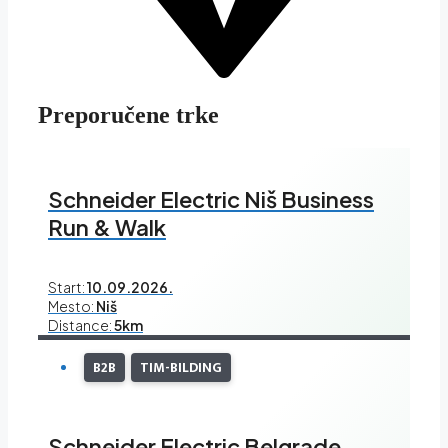
Preporučene trke
Schneider Electric Niš Business
Run & Walk
Start:
10.09.2026.
Mesto:
Niš
Distance:
5km
B2B
TIM-BILDING
Schneider Electric Belgrade