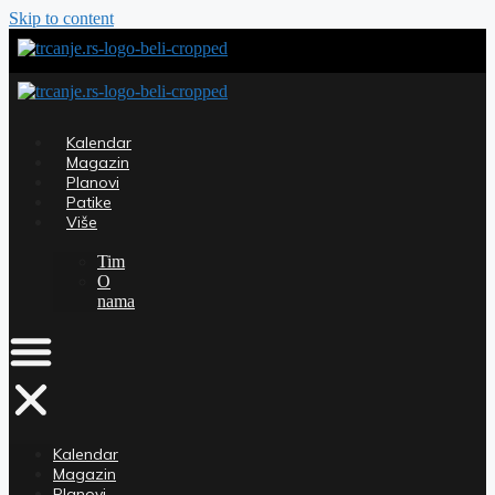
Skip to content
Kalendar
Magazin
Planovi
Patike
Više
Tim
O
nama
Kalendar
Magazin
Planovi