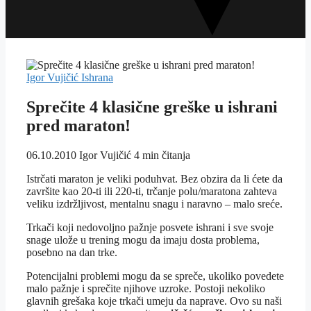
Igor Vujičić
Ishrana
Sprečite 4 klasične greške u ishrani
pred maraton!
06.10.2010
Igor Vujičić
4 min čitanja
Istrčati maraton je veliki poduhvat. Bez obzira da li ćete da
završite kao 20-ti ili 220-ti, trčanje polu/maratona zahteva
veliku izdržljivost, mentalnu snagu i naravno – malo sreće.
Trkači koji nedovoljno pažnje posvete ishrani i sve svoje
snage ulože u trening mogu da imaju dosta problema,
posebno na dan trke.
Potencijalni problemi mogu da se spreče, ukoliko povedete
malo pažnje i sprečite njihove uzroke. Postoji nekoliko
glavnih grešaka koje trkači umeju da naprave. Ovo su naši