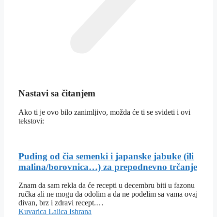
Nastavi sa čitanjem
Ako ti je ovo bilo zanimljivo, možda će ti se svideti i ovi
tekstovi:
Puding od čia semenki i japanske jabuke (ili
malina/borovnica…) za prepodnevno trčanje
Znam da sam rekla da će recepti u decembru biti u fazonu
ručka ali ne mogu da odolim a da ne podelim sa vama ovaj
divan, brz i zdravi recept.…
Kuvarica Lalica
Ishrana