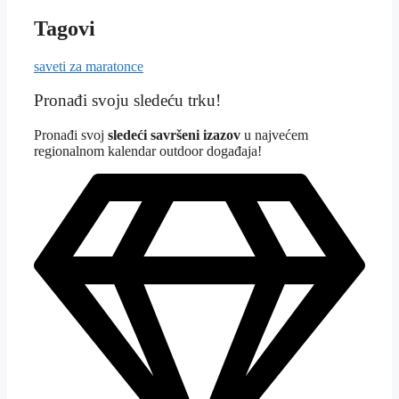
Tagovi
saveti za maratonce
Pronađi svoju sledeću trku!
Pron
ađi svoj
sledeći savršeni izazov
u najvećem
regionalnom kalendar outdoor događaja!