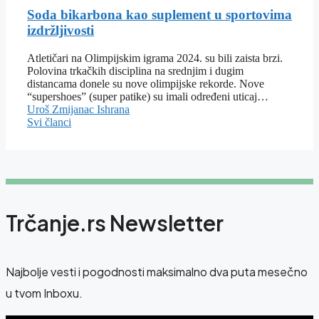
Soda bikarbona kao suplement u sportovima
izdržljivosti
Atletičari na Olimpijskim igrama 2024. su bili zaista brzi.
Polovina trkačkih disciplina na srednjim i dugim
distancama donele su nove olimpijske rekorde. Nove
“supershoes” (super patike) su imali određeni uticaj…
Uroš Zmijanac
Ishrana
Svi članci
Trčanje.rs Newsletter
Najbolje vesti i pogodnosti maksimalno dva puta mesečno
u tvom Inboxu.