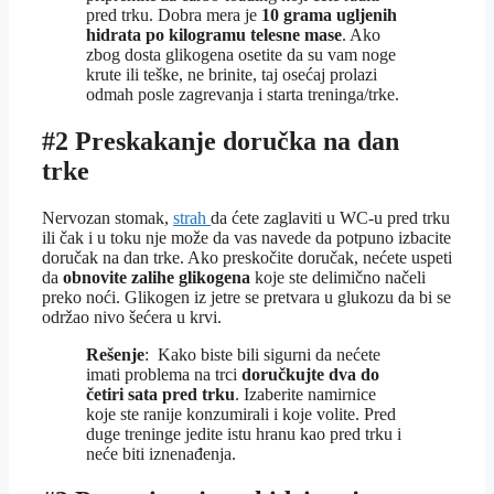
pred trku. Dobra mera je
10 grama ugljenih
hidrata po kilogramu telesne mase
. Ako
zbog dosta glikogena osetite da su vam noge
krute ili teške, ne brinite, taj osećaj prolazi
odmah posle zagrevanja i starta treninga/trke.
#2 Preskakanje doručka na dan
trke
Nervozan stomak,
strah
da ćete zaglaviti u WC-u pred trku
ili čak i u toku nje može da vas navede da potpuno izbacite
doručak na dan trke. Ako preskočite doručak, nećete uspeti
da
obnovite zalihe glikogena
koje ste delimično načeli
preko noći. Glikogen iz jetre se pretvara u glukozu da bi se
održao nivo šećera u krvi.
Rešenje
: Kako biste bili sigurni da nećete
imati problema na trci
doručkujte dva do
četiri sata pred trku
. Izaberite namirnice
koje ste ranije konzumirali i koje volite. Pred
duge treninge jedite istu hranu kao pred trku i
neće biti iznenađenja.