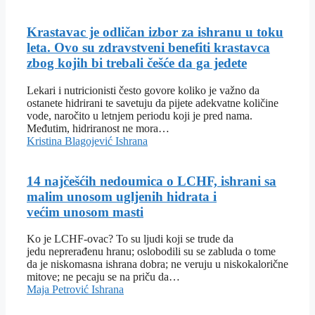
Krastavac je odličan izbor za ishranu u toku
leta. Ovo su zdravstveni benefiti krastavca
zbog kojih bi trebali češće da ga jedete
Lekari i nutricionisti često govore koliko je važno da
ostanete hidrirani te savetuju da pijete adekvatne količine
vode, naročito u letnjem periodu koji je pred nama.
Međutim, hidriranost ne mora…
Kristina Blagojević
Ishrana
14 najčešćih nedoumica o LCHF, ishrani sa
malim unosom ugljenih hidrata i
većim unosom masti
Ko je LCHF-ovac? To su ljudi koji se trude da
jedu neprerađenu hranu; oslobodili su se zabluda o tome
da je niskomasna ishrana dobra; ne veruju u niskokalorične
mitove; ne pecaju se na priču da…
Maja Petrović
Ishrana