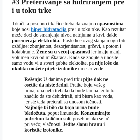
#3 Preterivanje sa hidriranjem pre
i u toku trke
Trkači, a posebno trkačice treba da znaju o
opasnostima
koje nosi
hiper-hidratacija
pre i u toku trke. Kao rezultat
može doći do smanjenja nivoa natrijuma u krvi, dakle
poremećaja elektrolita
. Posledice ovog stanja mogu biti
ozbiljne: zbunjenost, dezorjentisanost, grčevi, a potom i
kolabiranje.
Žene su u većoj opasnosti
jer imaju manji
volumen krvi od muškaraca. Kada se znojite a unosite
samo vodu vi u stvari gubite elektolite, pa
nije loše da
ukoliko možete pijete izotonike
umesto vode.
Rešenje
: U danima pred trku
pijte dok ne
osetite da niste žedni
. Pratite boju vašeg
urina, ona nebi trebala da bude tamna jer bi to
značilo da ste dehidrirali, niti bistra kao voda,
jer ste tada preterali sa unosom tečnosti.
Najbolje bi bilo da boja urina bude
bledožuta
, poput limunade.
Konzumirajte
potrebnu količinu soli
, posebno ako se trči
pri većoj vlažnosti.
Jedite slanu hranu i
koristite izotonike
.