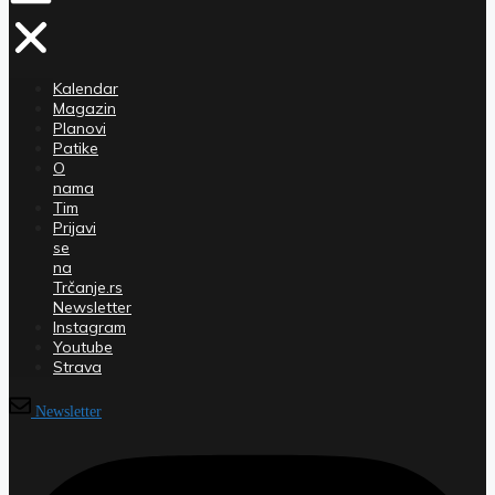
Kalendar
Magazin
Planovi
Patike
O
nama
Tim
Prijavi
se
na
Trčanje.rs
Newsletter
Instagram
Youtube
Strava
Newsletter