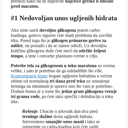
predlozi kako da ne napravite
najčešće greške u ishrani
pred maraton.
#1 Nedovoljan unos ugljenih hidrata
Ako niste uneli
dovoljno glikogena
putem carbo-
loadinga, gotovo sigurno ćete imati problema da završite
trku. Pored toga što je
glikogen primarno gorivo za
mišiće
, on pomaže i da se zamor odloži. Uz dovoljnu
količinu glikogena duže ćete moći da
održite željeni
tempo
, a time i ostvarite planirano vreme u cilju.
Potrebe tela za glikogenom u toku maratona
su veoma
velike, i zato je potrebno da ga uskladištite što više.
Konzumiranje hrane
bogate ugljenim hidratima u većem
obimu od normalnog
tri dana pred trku
uz smanjenje
treninga na minimum je upravo ono što vam je potrebno.
Dodani bonus je u tome što
jedan gram glikogena vezuje
tri grama vode
, pa ćete tako sprečiti i dehidraciju u toku
trke.
Rešenje
: Ubacite u jelovnik dan-dva pred
treninge dužine
dosta ugljenih hidrata.
Istovremeno
smanjite unos masti
i tako se
pripremite za carbo-loading koji ćete raditi