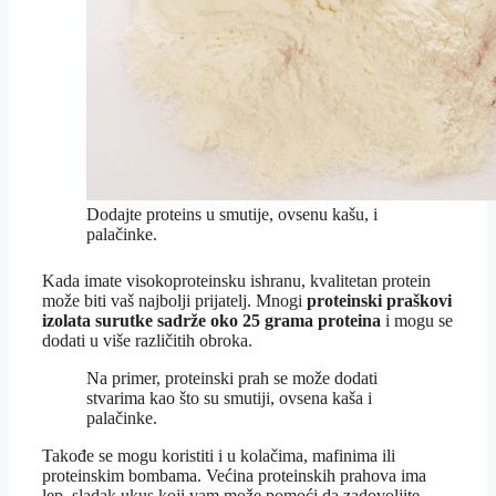
Dodajte proteins u smutije, ovsenu kašu, i
palačinke.
Kada imate visokoproteinsku ishranu, kvalitetan protein
može biti vaš najbolji prijatelj. Mnogi
proteinski praškovi
izolata surutke sadrže oko 25 grama proteina
i mogu se
dodati u više različitih obroka.
Na primer, proteinski prah se može dodati
stvarima kao što su smutiji, ovsena kaša i
palačinke.
Takođe se mogu koristiti i u kolačima, mafinima ili
proteinskim bombama. Većina proteinskih prahova ima
lep, sladak ukus koji vam može pomoći da zadovoljite