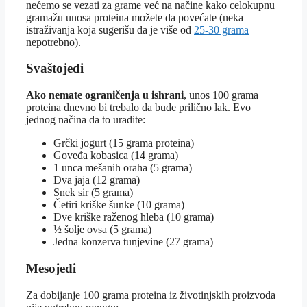
nećemo se vezati za grame već na načine kako celokupnu
gramažu unosa proteina možete da povećate (neka
istraživanja koja sugerišu da je više od
25-30 grama
nepotrebno).
Svaštojedi
Ako nemate ograničenja u ishrani
, unos 100 grama
proteina dnevno bi trebalo da bude prilično lak. Evo
jednog načina da to uradite:
Grčki jogurt (15 grama proteina)
Goveđa kobasica (14 grama)
1 unca mešanih oraha (5 grama)
Dva jaja (12 grama)
Snek sir (5 grama)
Četiri kriške šunke (10 grama)
Dve kriške raženog hleba (10 grama)
½ šolje ovsa (5 grama)
Jedna konzerva tunjevine (27 grama)
Mesojedi
Za dobijanje 100 grama proteina iz životinjskih proizvoda