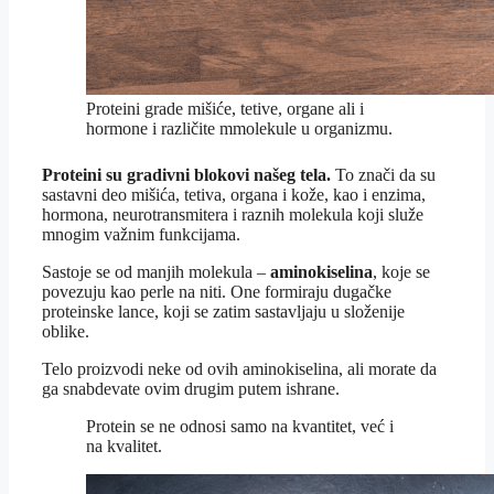
Proteini grade mišiće, tetive, organe ali i
hormone i različite mmolekule u organizmu.
Proteini su gradivni blokovi našeg tela.
To znači da su
sastavni deo mišića, tetiva, organa i kože, kao i enzima,
hormona, neurotransmitera i raznih molekula koji služe
mnogim važnim funkcijama.
Sastoje se od manjih molekula –
aminokiselina
, koje se
povezuju kao perle na niti. One formiraju dugačke
proteinske lance, koji se zatim sastavljaju u složenije
oblike.
Telo proizvodi neke od ovih aminokiselina, ali morate da
ga snabdevate ovim drugim putem ishrane.
Protein se ne odnosi samo na kvantitet, već i
na kvalitet.