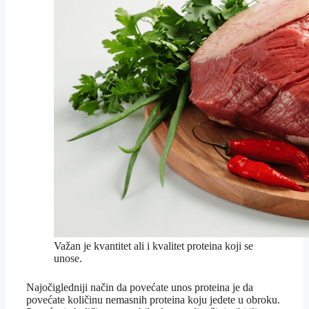
Važan je kvantitet ali i kvalitet proteina koji se
unose.
Najočigledniji način da povećate unos proteina je da
povećate količinu nemasnih proteina koju jedete u obroku.