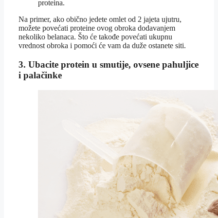
proteina.
Na primer, ako obično jedete omlet od 2 jajeta ujutru,
možete povećati proteine ovog obroka dodavanjem
nekoliko belanaca. Što će takođe povećati ukupnu
vrednost obroka i pomoći će vam da duže ostanete siti.
3. Ubacite protein u smutije, ovsene pahuljice
i palačinke