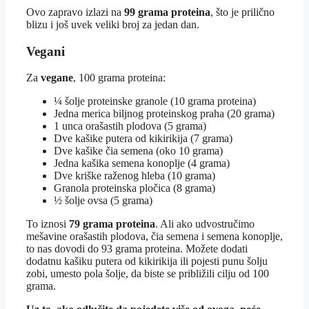
Ovo zapravo izlazi na
99 grama proteina
, što je prilično
blizu i još uvek veliki broj za jedan dan.
Vegani
Za
vegane
, 100 grama proteina:
¼ šolje proteinske granole (10 grama proteina)
Jedna merica biljnog proteinskog praha (20 grama)
1 unca orašastih plodova (5 grama)
Dve kašike putera od kikirikija (7 grama)
Dve kašike čia semena (oko 10 grama)
Jedna kašika semena konoplje (4 grama)
Dve kriške raženog hleba (10 grama)
Granola proteinska pločica (8 grama)
½ šolje ovsa (5 grama)
To iznosi
79 grama proteina
. Ali ako udvostručimo
mešavine orašastih plodova, čia semena i semena konoplje,
to nas dovodi do 93 grama proteina. Možete dodati
dodatnu kašiku putera od kikirikija ili pojesti punu šolju
zobi, umesto pola šolje, da biste se približili cilju od 100
grama.