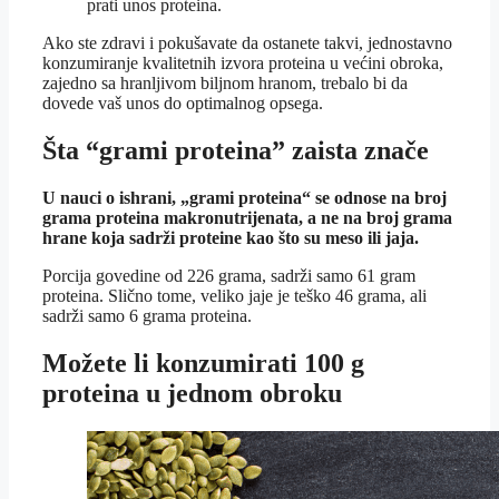
prati unos proteina.
Ako ste zdravi i pokušavate da ostanete takvi, jednostavno
konzumiranje kvalitetnih izvora proteina u većini obroka,
zajedno sa hranljivom biljnom hranom, trebalo bi da
dovede vaš unos do optimalnog opsega.
Šta “grami proteina” zaista znače
U nauci o ishrani, „grami proteina“ se odnose na broj
grama proteina makronutrijenata, a ne na broj grama
hrane koja sadrži proteine kao što su meso ili jaja.
Porcija govedine od 226 grama, sadrži samo 61 gram
proteina. Slično tome, veliko jaje je teško 46 grama, ali
sadrži samo 6 grama proteina.
Možete li konzumirati 100 g
proteina u jednom obroku