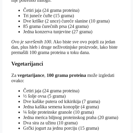
nije potrebno mnogo:
Četiri jaja (24 grama proteina)
Tri juneće ćufte (15 grama)
Dve kriške (2 unce) ćureće slanine (10 grama)
85 grama ćurećnih prsa (24 grama)
Jedna konzerva tunjevine (27 grama)
Ovo je savršenih 100
. Ako biste sve ovo pojeli za jedan
dan, plus hleb i druge neživotinjske proizvode, lako biste
premašili 100 grama proteina u toku dana.
Vegetarijanci
Za
vegetarijance
,
100 grama proteina
može izgledati
ovako:
Četiri jaja (24 grama proteina)
½ šolje ovsa (5 grama)
Dve kašike putera od kikirikija (7 grama)
Jedna kašika semena konoplje (4 grama)
¼ šolje proteinske granole (10 grama)
Jedna merica biljnog proteinskog praha (20 grama)
Dva sira za užinu (10 grama)
Grčki jogurt za jednu porciju (15 grama)