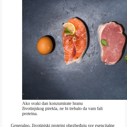
Ako svaki dan konzumirate hranu
životinjskog pirekla, ne bi trebalo da vam fali
proteina.
Generalno, životinjski proteini obezbeđuju sve esencijalne