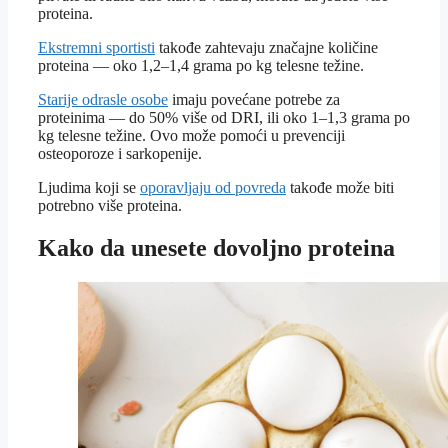
proteina.
Ekstremni sportisti
takođe zahtevaju značajne količine
proteina — oko 1,2–1,4 grama po kg telesne težine.
Starije odrasle osobe
imaju povećane potrebe za
proteinima — do 50% više od DRI, ili oko 1–1,3 grama po
kg telesne težine. Ovo može pomoći u prevenciji
osteoporoze i sarkopenije.
Ljudima koji se
oporavljaju od povreda
takođe može biti
potrebno više proteina.
Kako da unesete dovoljno proteina