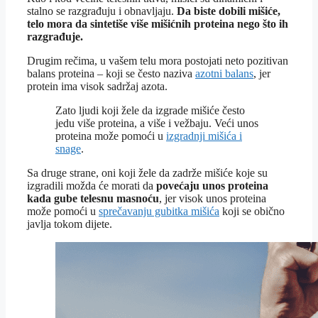
stalno se razgrađuju i obnavljaju.
Da biste dobili mišiće,
telo mora da sintetiše više mišićnih proteina nego što ih
razgrađuje.
Drugim rečima, u vašem telu mora postojati neto pozitivan
balans proteina – koji se često naziva
azotni balans
, jer
protein ima visok sadržaj azota.
Zato ljudi koji žele da izgrade mišiće često
jedu više proteina, a više i vežbaju. Veći unos
proteina može pomoći u
izgradnji mišića i
snage
.
Sa druge strane, oni koji žele da zadrže mišiće koje su
izgradili možda će morati da
povećaju unos proteina
kada gube telesnu masnoću
, jer visok unos proteina
može pomoći u
sprečavanju gubitka mišića
koji se obično
javlja tokom dijete.