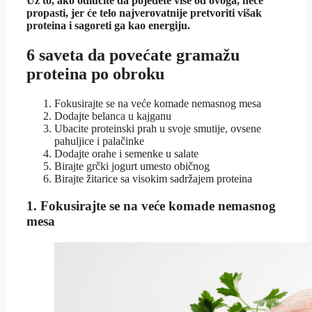
Uz to, ako odlučite da pojedete više od ovoga, neće
propasti, jer će telo najverovatnije pretvoriti višak
proteina i sagoreti ga kao energiju.
6 saveta da povećate gramažu
proteina po obroku
Fokusirajte se na veće komade nemasnog mesa
Dodajte belanca u kajganu
Ubacite proteinski prah u svoje smutije, ovsene
pahuljice i palačinke
Dodajte orahe i semenke u salate
Birajte grčki jogurt umesto običnog
Birajte žitarice sa visokim sadržajem proteina
1. Fokusirajte se na veće komade nemasnog
mesa