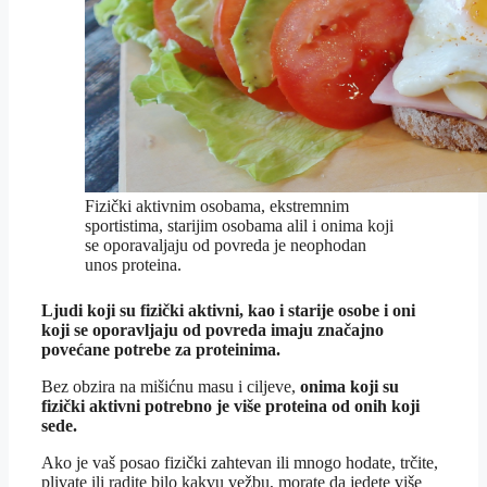
Fizički aktivnim osobama, ekstremnim
sportistima, starijim osobama alil i onima koji
se oporavaljaju od povreda je neophodan
unos proteina.
Ljudi koji su fizički aktivni, kao i starije osobe i oni
koji se oporavljaju od povreda imaju značajno
povećane potrebe za proteinima.
Bez obzira na mišićnu masu i ciljeve,
onima koji su
fizički aktivni potrebno je više proteina od onih koji
sede.
Ako je vaš posao fizički zahtevan ili mnogo hodate, trčite,
plivate ili radite bilo kakvu vežbu, morate da jedete više