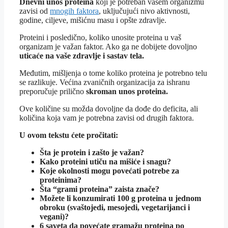
Dnevni unos proteina
koji je potreban vašem organizmu
zavisi od
mnogih faktora
, uključujući nivo aktivnosti,
godine, ciljeve, mišićnu masu i opšte zdravlje.
Proteini i posledično, koliko unosite proteina u vaš
organizam je važan faktor. Ako ga ne dobijete dovoljno
uticaće na vaše zdravlje i sastav tela.
Međutim, mišljenja o tome koliko proteina je potrebno telu
se razlikuje. Većina zvaničnih organizacija za ishranu
preporučuje prilično
skroman unos proteina.
Ove količine su možda dovoljne da dođe do deficita, ali
količina koja vam je potrebna zavisi od drugih faktora.
U ovom tekstu ćete pročitati:
Šta je protein i zašto je važan?
Kako proteini utiču na mišiće i snagu?
Koje okolnosti mogu povećati potrebe za
proteinima?
Šta “grami proteina” zaista znače?
Možete li konzumirati 100 g proteina u jednom
obroku (svaštojedi, mesojedi, vegetarijanci i
vegani)?
6 saveta da povećate gramažu proteina po