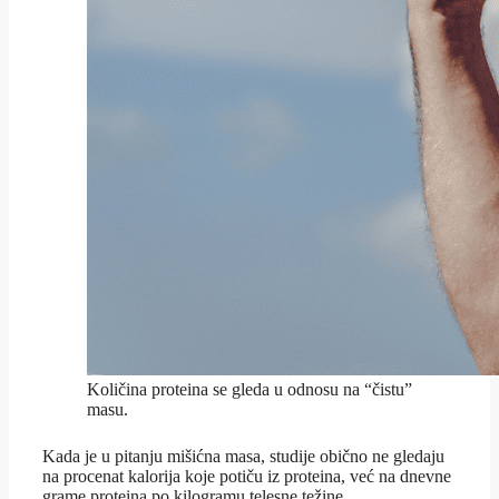
Količina proteina se gleda u odnosu na “čistu”
masu.
Kada je u pitanju mišićna masa, studije obično ne gledaju
na procenat kalorija koje potiču iz proteina, već na dnevne
grame proteina po kilogramu telesne težine.