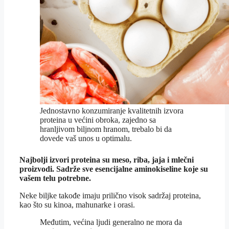
Jednostavno konzumiranje kvalitetnih izvora
proteina u većini obroka, zajedno sa
hranljivom biljnom hranom, trebalo bi da
dovede vaš unos u optimalu.
Najbolji izvori proteina su meso, riba, jaja i mlečni
proizvodi. Sadrže sve esencijalne aminokiseline koje su
vašem telu potrebne.
Neke biljke takođe imaju prilično visok sadržaj proteina,
kao što su kinoa, mahunarke i orasi.
Međutim, većina ljudi generalno ne mora da