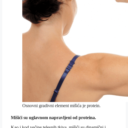
Osnovni gradivni element mišića je protein.
Mišići su uglavnom napravljeni od proteina.
Kao i kod većine telesnih tkiva, mišići su dinamični i