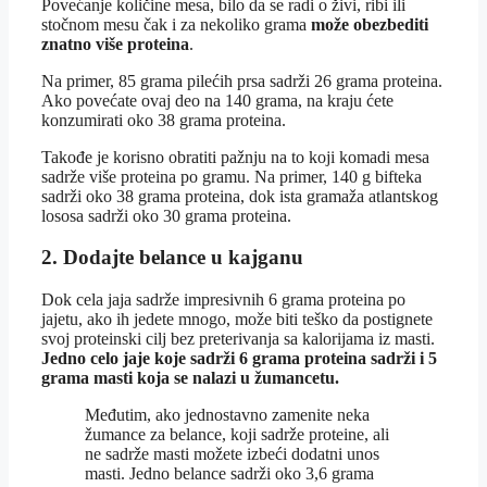
Povećanje količine mesa, bilo da se radi o živi, ribi ili
stočnom mesu čak i za nekoliko grama
može obezbediti
znatno više proteina
.
Na primer, 85 grama pilećih prsa sadrži 26 grama proteina.
Ako povećate ovaj deo na 140 grama, na kraju ćete
konzumirati oko 38 grama proteina.
Takođe je korisno obratiti pažnju na to koji komadi mesa
sadrže više proteina po gramu. Na primer, 140 g bifteka
sadrži oko 38 grama proteina, dok ista gramaža atlantskog
lososa sadrži oko 30 grama proteina.
2. Dodajte belance u kajganu
Dok cela jaja sadrže impresivnih 6 grama proteina po
jajetu, ako ih jedete mnogo, može biti teško da postignete
svoj proteinski cilj bez preterivanja sa kalorijama iz masti.
Jedno celo jaje koje sadrži 6 grama proteina sadrži i 5
grama masti koja se nalazi u žumancetu.
Međutim, ako jednostavno zamenite neka
žumance za belance, koji sadrže proteine, ali
ne sadrže masti možete izbeći dodatni unos
masti. Jedno belance sadrži oko 3,6 grama