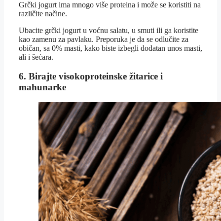
Grčki jogurt ima mnogo više proteina i može se koristiti na
različite načine.
Ubacite grčki jogurt u voćnu salatu, u smuti ili ga koristite
kao zamenu za pavlaku. Preporuka je da se odlučite za
običan, sa 0% masti, kako biste izbegli dodatan unos masti,
ali i šećara.
6. Birajte visokoproteinske žitarice i
mahunarke