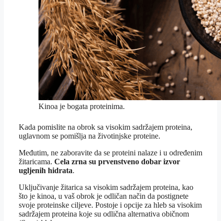
Kinoa je bogata proteinima.
Kada pomislite na obrok sa visokim sadržajem proteina,
uglavnom se pomišlja na životinjske proteine.
Međutim, ne zaboravite da se proteini nalaze i u određenim
žitaricama.
Cela zrna su prvenstveno dobar izvor
ugljenih hidrata
.
Uključivanje žitarica sa visokim sadržajem proteina, kao
što je kinoa, u vaš obrok je odličan način da postignete
svoje proteinske ciljeve. Postoje i opcije za hleb sa visokim
sadržajem proteina koje su odlična alternativa običnom