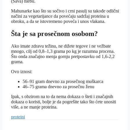
(Sava) hlebu.
Mahunarke kao što su sočivo i crni pasulj su takođe odlični
načini za vegetarijance da povećaju sadržaj proteina u
obroku, a da se istovremeno poveća i unos vlakana.
Šta je sa prosečnom osobom?
Ako imate zdravu težinu, ne dižete tegove i ne vežbate
mnogo, cilj od 0,8–1,3 grama po kg je razumna procena.
Što onda značajno menja gornju pretpostavku od 1,6-2,2
grama.
Ovo iznosi:
56–91 gram dnevno za prosečnog muškarca
46–75 grama dnevno za prosečnu ženu
Ipak, s obzirom na to da nema dokaza o šteti i značajnih
dokaza o koristi, bolje je da pogrešite tako što ćete unositi
više, a ne manje proteina.
proteini