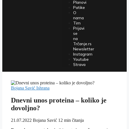
Planovi
Patike
O
nama
Tim
Prijavi
se
na
Trčanje.rs
Newsletter
Instagram
Youtube
Strava
Bojana Savić
Ishrana
Dnevni unos proteina – koliko je
dovoljno?
21.07.2022
Bojana Savić
12 min čitanja