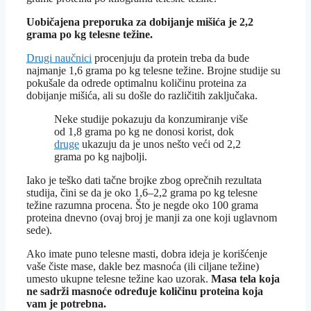
Uobičajena preporuka za dobijanje mišića je 2,2
grama po kg telesne težine.
Drugi naučnici
procenjuju da protein treba da bude
najmanje 1,6 grama po kg telesne težine. Brojne studije su
pokušale da odrede optimalnu količinu proteina za
dobijanje mišića, ali su došle do različitih zaključaka.
Neke studije pokazuju da konzumiranje više
od 1,8 grama po kg ne donosi korist, dok
druge
ukazuju da je unos nešto veći od 2,2
grama po kg najbolji.
Iako je teško dati tačne brojke zbog oprečnih rezultata
studija, čini se da je oko 1,6–2,2 grama po kg telesne
težine razumna procena. Što je negde oko 100 grama
proteina dnevno (ovaj broj je manji za one koji uglavnom
sede).
Ako imate puno telesne masti, dobra ideja je korišćenje
vaše čiste mase, dakle bez masnoća (ili ciljane težine)
umesto ukupne telesne težine kao uzorak.
Masa tela koja
ne sadrži masnoće određuje količinu proteina koja
vam je potrebna.