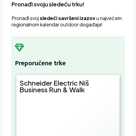
Pronađi svoju sledeću trku!
Pron
ađi svoj
sledeći savršeni izazov
u najvećem
regionalnom kalendar outdoor događaja!
Preporučene trke
Schneider Electric Niš
Business Run & Walk