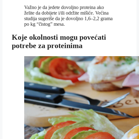
Važno je da jedete dovoljno proteina ako
želite da dobijete i/ili održite mišiće. Većina
studija sugeriše da je dovoljno 1,6–2,2 grama
po kg “čistog” mesa.
Koje okolnosti mogu povećati
potrebe za proteinima