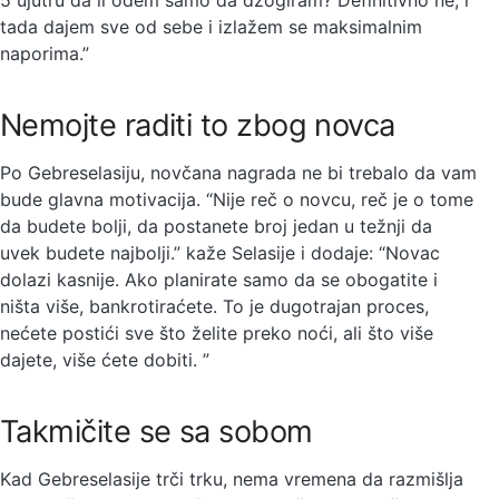
tada dajem sve od sebe i izlažem se maksimalnim
naporima.”
Nemojte raditi to zbog novca
Po Gebreselasiju, novčana nagrada ne bi trebalo da vam
bude glavna motivacija. “Nije reč o novcu, reč je o tome
da budete bolji, da postanete broj jedan u težnji da
uvek budete najbolji.” kaže Selasije i dodaje: “Novac
dolazi kasnije. Ako planirate samo da se obogatite i
ništa više, bankrotiraćete. To je dugotrajan proces,
nećete postići sve što želite preko noći, ali što više
dajete, više ćete dobiti. ”
Takmičite se sa sobom
Kad Gebreselasije trči trku, nema vremena da razmišlja