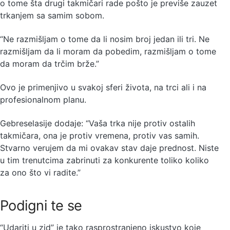
o tome šta drugi takmičari rade pošto je previše zauzet
trkanjem sa samim sobom.
“Ne razmišljam o tome da li nosim broj jedan ili tri. Ne
razmišljam da li moram da pobedim, razmišljam o tome
da moram da trčim brže.”
Ovo je primenjivo u svakoj sferi života, na trci ali i na
profesionalnom planu.
Gebreselasije dodaje: “Vaša trka nije protiv ostalih
takmičara, ona je protiv vremena, protiv vas samih.
Stvarno verujem da mi ovakav stav daje prednost. Niste
u tim trenutcima zabrinuti za konkurente toliko koliko
za ono što vi radite.”
Podigni te se
“Udariti u zid” je tako rasprostranjeno iskustvo koje