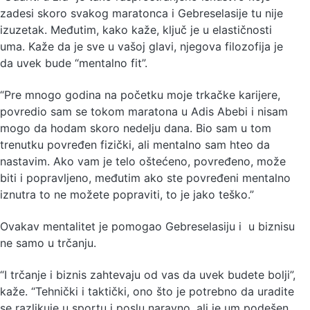
zadesi skoro svakog maratonca i Gebreselasije tu nije
izuzetak. Međutim, kako kaže, ključ je u elastičnosti
uma. Kaže da je sve u vašoj glavi, njegova filozofija je
da uvek bude “mentalno fit”.
“Pre mnogo godina na početku moje trkačke karijere,
povredio sam se tokom maratona u Adis Abebi i nisam
mogo da hodam skoro nedelju dana. Bio sam u tom
trenutku povređen fizički, ali mentalno sam hteo da
nastavim. Ako vam je telo oštećeno, povređeno, može
biti i popravljeno, međutim ako ste povređeni mentalno
iznutra to ne možete popraviti, to je jako teško.”
Ovakav mentalitet je pomogao Gebreselasiju i u biznisu
ne samo u trčanju.
“I trčanje i biznis zahtevaju od vas da uvek budete bolji”,
kaže. “Tehnički i taktički, ono što je potrebno da uradite
se razlikuje u sportu i poslu naravno, ali je um podešen