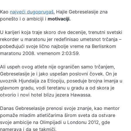
Kao
najveći dugoprugaš
, Hajle Gebreselasije zna
ponešto i o ambiciji i
motivaciji.
U karijeri koja traje skoro dve decenije, trenutni svetski
rekorder u maratonu jer redefinisao umetsnot trčanja –
pobeđujući svoje lično najbolje vreme na Berlisnkom
maratonu 2008. vremenom 2:03:59.
Ali uspeh ovog atlete nije ograničen samo trčanjem,
Gebreselasije je i jako uspešan poslovni čovek. On je
uvoznik Hjundaija za Etiopiju, poseduje brojna imanja u
glavnom gradu, vodi teretanu u gradu a od skora je
otvorio i novi hotel blizu jezera Hawassa.
Danas Gebreselasije prenosi svoje znanje, kao mentor
pomaže mladim atletičarima širom sveta da ostvare
svoje ambicije na Olimpijadi u Londonu 2012, gde
namerava i da se takmiči.