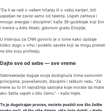
“Da li se radi o vašem trčanju ili o vašoj karijeri, biti
uspešan ne zavisi samo od talenta. Uspeh zahteva i
mnogo energije i discipline”, kaže 38-godišnjak koji živi
i trenira u Adis Abebi, glavnom gradu Etiopije.
U intervjuu za CNN govorio je o tome kako opstaje
toliko dugo u vrhu i podelio savete koji se mogu preneti
na bilo koju profesiju.
Dajte sve od sebe — sve vreme
Gebreselasije duguje svoja dostignuća trima osnovnim
principima: posvećenosti, disciplini i teškom radu. “Za
mene su to tri najvažnija sastojka koje morate da imate
ako želite uspeh u bilo čemu.” – kaže Hajle.
To je dugotrajan proces, nećete postići sve što želite
preko noći, ali što više dajete, više ćete dobiti. – Hajle