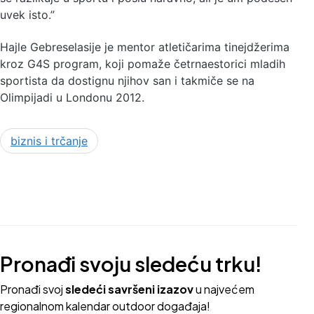
uvek isto.”
Hajle Gebreselasije je mentor atletičarima tinejdžerima
kroz G4S program, koji pomaže četrnaestorici mladih
sportista da dostignu njihov san i takmiče se na
Olimpijadi u Londonu 2012.
biznis i trčanje
Pronađi svoju sledeću trku!
Pron
ađi svoj
sledeći savršeni izazov
u najvećem
regionalnom kalendar outdoor događaja!