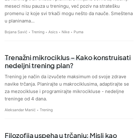
meseci nisu pauza u treningu, već poziv na stratešku
promenu iz koje svi trkači mogu nešto da nauče. Smeštena
u planinama…
Bojana Savić
Trening
Asics
Nike
Puma
Trenažni mikrociklus – Kako konstruisati
nedeljni trening plan?
Trening je način da izvučete maksimum od svoje zdrave
navike trčanja. Planirajte u makrociklusima, adaptirajte se
za mezocikluse i programirajte mikrocikluse - nedeljne
treninge od 4 dana.
Aleksandar Manić
Trening
Filozofija uspeha u trčanju: Misli kao