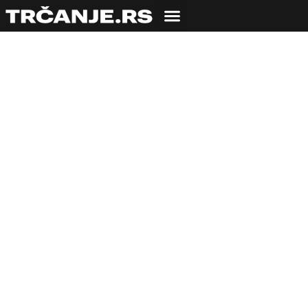
TRENING
Dajte sve od sebe –
sve vreme
08.07.2011
Veroljub Zmijanac
5 min čitanja