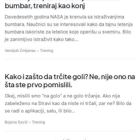
bumbar, treniraj kao konj
Devedesetih godina NASA je krenula sa istraživanjima
bumbara. Naučnici su se interesovali kako da tajnu letenja
bumbara iskoriste za letelice koje operišu u svemiru. Bilo
je zanimljivo istraživit kako tako…
Veroljub Zmijanac
Trening
Kako i zašto da trčite goli? Ne, nije ono na
šta ste prvo pomislili.
Okej, mislili smo “na golo” a ne golo trčanje. Ako nije
zabeleženo na Stravi kao da niste ni trčali, zar ne? Bilo da
se radi o aplikaciji, satu, ili bilo…
Bojana Savić
Trening