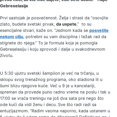
Gebreselasije
Prvi sastojak je posvećenost. Želja i strast da “osovjite
zlato, budete svetski prvak,
da uspete
,” to su
esencijalne stvari, kaže on. “Jednom kada se
posvetite
nekom cilju
, potrebni su vam disciplina i težak rad da
stignete do njega.” To je formula koja je pomogla
Gebreselasiju i koju sprovodi i dalje u svakodnevnom
životu.
U 5:30 ujutru svetski šampiion je već na trčanju, u
sklopu svog trenažnog programa, oko stadiona ili u
šumi blizu njegove kuće. Već u 9 je u kancelariji,
spreman da provede puno radno vreme na poslu i tek u
17:00 se vraća treningu na još dva sata pre nego što
ode kući da vidi ženu i decu. Sve što radi radi sa
entuzijazmom. “Radim veoma naporno, kada ustanem u
5 ujutru da li odem samo da džogiram? Definitivno ne, i