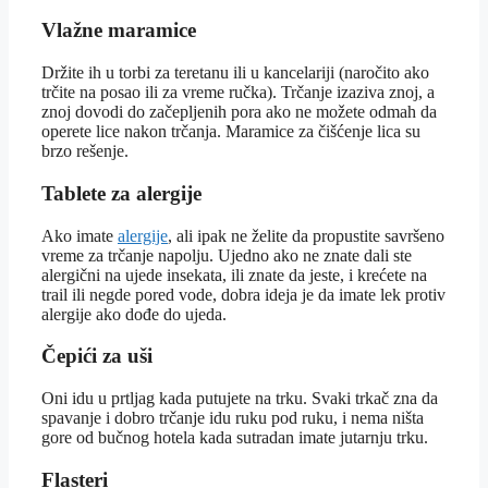
Vlažne maramice
Držite ih u torbi za teretanu ili u kancelariji (naročito ako
trčite na posao ili za vreme ručka). Trčanje izaziva znoj, a
znoj dovodi do začepljenih pora ako ne možete odmah da
operete lice nakon trčanja. Maramice za čišćenje lica su
brzo rešenje.
Tablete za alergije
Ako imate
alergije
, ali ipak ne želite da propustite savršeno
vreme za trčanje napolju. Ujedno ako ne znate dali ste
alergični na ujede insekata, ili znate da jeste, i krećete na
trail ili negde pored vode, dobra ideja je da imate lek protiv
alergije ako dođe do ujeda.
Čepići za uši
Oni idu u prtljag kada putujete na trku. Svaki trkač zna da
spavanje i dobro trčanje idu ruku pod ruku, i nema ništa
gore od bučnog hotela kada sutradan imate jutarnju trku.
Flasteri