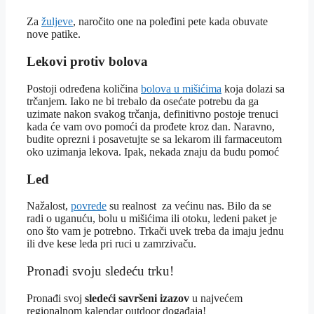
Za
žuljeve
, naročito one na poleđini pete kada obuvate
nove patike.
Lekovi protiv bolova
Postoji određena količina
bolova u mišićima
koja dolazi sa
trčanjem. Iako ne bi trebalo da osećate potrebu da ga
uzimate nakon svakog trčanja, definitivno postoje trenuci
kada će vam ovo pomoći da prođete kroz dan. Naravno,
budite oprezni i posavetujte se sa lekarom ili farmaceutom
oko uzimanja lekova. Ipak, nekada znaju da budu pomoć
Led
Nažalost,
povrede
su realnost za većinu nas. Bilo da se
radi o uganuću, bolu u mišićima ili otoku, ledeni paket je
ono što vam je potrebno. Trkači uvek treba da imaju jednu
ili dve kese leda pri ruci u zamrzivaču.
Pronađi svoju sledeću trku!
Pron
ađi svoj
sledeći savršeni izazov
u najvećem
regionalnom kalendar outdoor događaja!