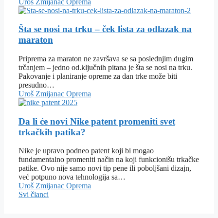
Uroš Zmijanac
Oprema
Šta se nosi na trku – ček lista za odlazak na
maraton
Priprema za maraton ne završava se sa poslednjim dugim
trčanjem – jedno od.ključnih pitana je šta se nosi na trku.
Pakovanje i planiranje opreme za dan trke može biti
presudno…
Uroš Zmijanac
Oprema
Da li će novi Nike patent promeniti svet
trkačkih patika?
Nike je upravo podneo patent koji bi mogao
fundamentalno promeniti način na koji funkcionišu trkačke
patike. Ovo nije samo novi tip pene ili poboljšani dizajn,
već potpuno nova tehnologija sa…
Uroš Zmijanac
Oprema
Svi članci