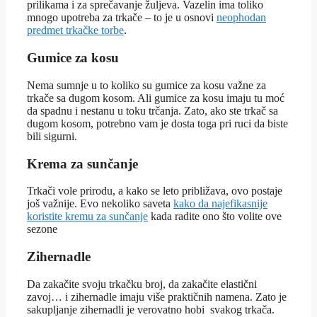
prilikama i za sprečavanje žuljeva. Vazelin ima toliko
mnogo upotreba za trkače – to je u osnovi
neophodan
predmet trkačke torbe
.
Gumice za kosu
Nema sumnje u to koliko su gumice za kosu važne za
trkače sa dugom kosom. Ali gumice za kosu imaju tu moć
da spadnu i nestanu u toku trčanja. Zato, ako ste trkač sa
dugom kosom, potrebno vam je dosta toga pri ruci da biste
bili sigurni.
Krema za sunčanje
Trkači vole prirodu, a kako se leto približava, ovo postaje
još važnije. Evo nekoliko saveta
kako da najefikasnije
koristite kremu za sunčanje
kada radite ono što volite ove
sezone
Zihernadle
Da zakačite svoju trkačku broj, da zakačite elastični
zavoj… i zihernadle imaju više praktičnih namena. Zato je
sakupljanje zihernadli je verovatno hobi svakog trkača.