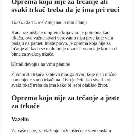
Oprema koja nije za trčanje ali
svaki trkač treba da je ima pri ruci
16.05.2024
Uroš Zmijanac
3 min čitanja
Kada razmišljate o opremi koja vam je potrebna kao
trkaču, ove važne stvari verovatno nisu prve koje vam
padaju na pamet. Imate pravo, je oprema koja nije za
trčanje ali kada se malo bolje razmisli veoma je korisna i
bitna za svakog trkača.
Životni stil trkača zahteva mnogo stvari koje nisu nužno
namenjene samo trkačima. Ovo je ček lista stvari koje
svaki trkač treba da ima kako bi sebi olakšao život.
Oprema koja nije za trčanje a jeste
za trkače
Vazelin
Za vaše usne, za vlaženje kože oštećene vremenskim