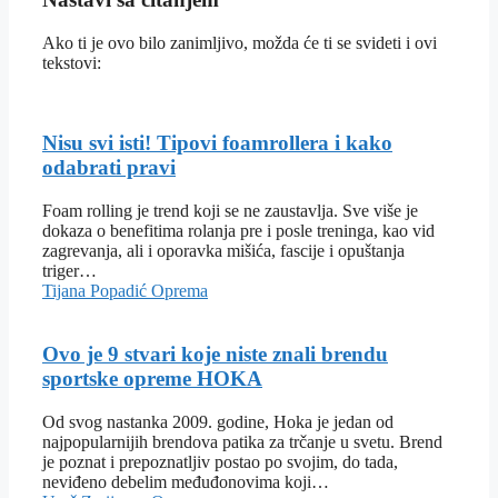
Ako ti je ovo bilo zanimljivo, možda će ti se svideti i ovi
tekstovi:
Nisu svi isti! Tipovi foamrollera i kako
odabrati pravi
Foam rolling je trend koji se ne zaustavlja. Sve više je
dokaza o benefitima rolanja pre i posle treninga, kao vid
zagrevanja, ali i oporavka mišića, fascije i opuštanja
triger…
Tijana Popadić
Oprema
Ovo je 9 stvari koje niste znali brendu
sportske opreme HOKA
Od svog nastanka 2009. godine, Hoka je jedan od
najpopularnijih brendova patika za trčanje u svetu. Brend
je poznat i prepoznatljiv postao po svojim, do tada,
neviđeno debelim međuđonovima koji…