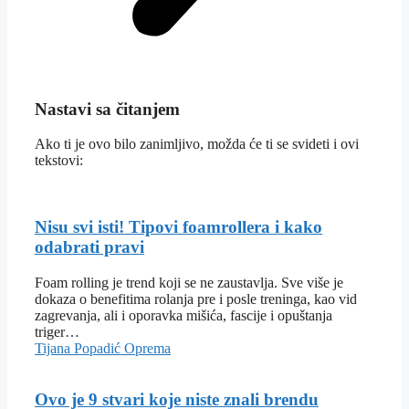
Nastavi sa čitanjem
Ako ti je ovo bilo zanimljivo, možda će ti se svideti i ovi
tekstovi:
Nisu svi isti! Tipovi foamrollera i kako
odabrati pravi
Foam rolling je trend koji se ne zaustavlja. Sve više je
dokaza o benefitima rolanja pre i posle treninga, kao vid
zagrevanja, ali i oporavka mišića, fascije i opuštanja
triger…
Tijana Popadić
Oprema
Ovo je 9 stvari koje niste znali brendu