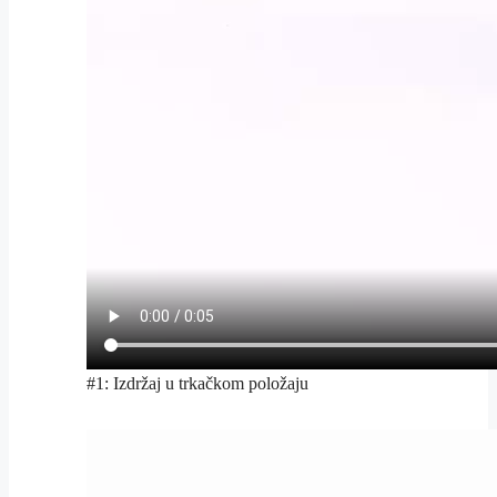
#1: Izdržaj u trkačkom položaju