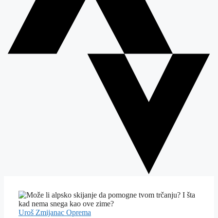
Uroš Zmijanac
Oprema