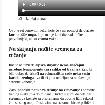
#3 – Izdržaj u stranu
Ovo je set osnovnih vežbi koje će vam pomoći da ojačate
kor
i
mišiće nogu
, koje manje koristite kada trčite
pravolinijski, ali su
veoma važni
.
Na skijanju nađite vremena za
trčanje
Imajte na umu da
alpsko skijanje nema značajnu
aerobnu komponentu (za razliku od trčanja).
Zato bi
bilo dobro da
trkači na odmaralištu rade neku vrstu
kardio treninga
dva ili tri puta nedeljno za održavanje
aerobne kondicije.
Zato,
ponesite patike za trčanje na zimovanje
i odradite
trening svaka dva do tri dana. Budite sigurni da ćete biti
spremni da krenete sa pripremama da oborite lični rekord
čim se sneg otopi. Posle zime na stazama, bićete psihički i