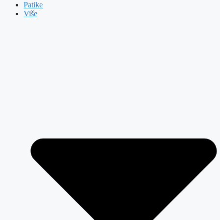
Patike
Više