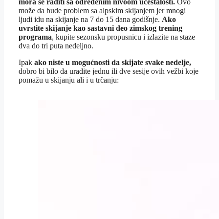
mora se raditi sa određenim nivoom učestalosti.
Ovo
može da bude problem sa alpskim skijanjem jer mnogi
ljudi idu na skijanje na 7 do 15 dana godišnje.
Ako
uvrstite skijanje kao sastavni deo zimskog trening
programa
, kupite sezonsku propusnicu i izlazite na staze
dva do tri puta nedeljno.
Ipak
ako niste u mogućnosti da skijate svake nedelje,
dobro bi bilo da uradite jednu ili dve sesije ovih vežbi koje
pomažu u skijanju ali i u trčanju: