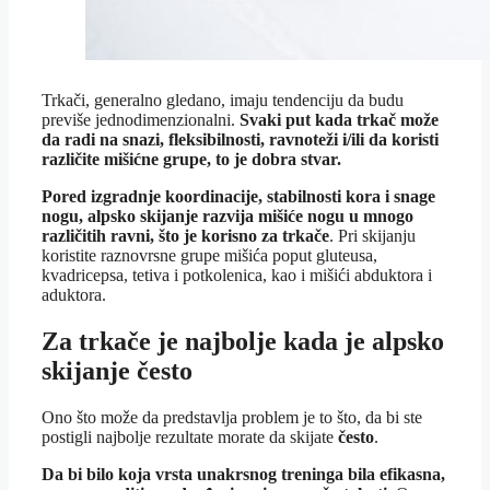
Trkači, generalno gledano, imaju tendenciju da budu
previše jednodimenzionalni.
Svaki put kada trkač može
da radi na snazi, fleksibilnosti, ravnoteži i/ili da koristi
različite mišićne grupe, to je dobra stvar.
Pored izgradnje koordinacije, stabilnosti kora i snage
nogu, alpsko skijanje razvija mišiće nogu u mnogo
različitih ravni, što je korisno za trkače
. Pri skijanju
koristite raznovrsne grupe mišića poput gluteusa,
kvadricepsa, tetiva i potkolenica, kao i mišići abduktora i
aduktora.
Za trkače je najbolje kada je alpsko
skijanje često
Ono što može da predstavlja problem je to što, da bi ste
postigli najbolje rezultate morate da skijate
često
.
Da bi bilo koja vrsta unakrsnog treninga bila efikasna,