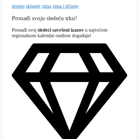
promo
skijanje
zima
zima i trčanje
Pronađi svoju sledeću trku!
Pron
ađi svoj
sledeći savršeni izazov
u najvećem
regionalnom kalendar outdoor događaja!