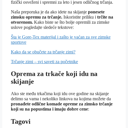
fizički osveženi i spremni za leto i jesen odličnog trčanja.
Naša preporuka je da ako idete na skijanje
ponesete
zimsku opremu za trčanje.
Iskoristite priliku i
trčite na
otvorenom.
Kako biste se što bolje opremili za zimske
uslove pogledajte sledeće tekstove:
Šta je Gore-Tex materijal i zašto je vaćan za sve zimske
sportove
Kako da se obučete za trčanje zimi?
Trčanje zimi – svi saveti za početnike
Oprema za trkače koji idu na
skijanje
Ako ste među trkačima koji idu ove godine na skijanje
delimo sa vama i nekoliko linkova na kojima možete da
pronađete odlične komade opreme za zimsko trčanje
koji su na popustima i imaju dobre cene
:
Tagovi