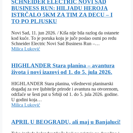
SCHNEIDER ELECTRIC NOVI SAD
BUSINESS RUN: HILJADU HEROJA
ISTRČALO 5KM ZA TIM ZA DECU – I
TO PO PLJUSKU
Novi Sad, 11. jun 2026. / Kiša nije bila razlog da ostanete
kod kuće. To je poruka koju je juče poslao osmi po redu
Schneider Electric Novi Sad Business Run –…
Milica Luković
HIGHLANDER Stara planina – avantura
života i novi izazovi od 1. do 5. jula 2026.
HIGHLANDER Stara planina, višednevni planinarski
događaj za sve ljubitelje prirode i avantura na otvorenom,
održaće se šesti put u Srbiji od 1. do 5. jula 2026. godine.
U godini koja…
Milica Luković
APRIL U BEOGRADU, ali maj u Banjaluci!