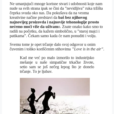
Ne umanjujući mnoge korisne stvari i udobnosti koje nam
nude sa svih strana ipak se čini da ”nevidljiva” ruka tržišta
čeprka svuda oko nas. Da pokušava da na veoma
kreativine načine predstavi da
baš bez njihovog
najnovijeg proizovda i najnovije tehonologije prosto
nećemo moći više da uživam
o. Znate onako kako smo to
radili na početku, da kažem simbolično, u ”staroj majci i
patikama”. Čekam samo kada će nam ponuditi i volju.
Svemu tome je opet trčanje dalo svoj odgovor u onim
čuvenim i toliko korišćenim stihovima
”Love is in the air”.
Kad me već po malo izmorilo to industrijsko
mešanje u naše simpatične trkačke živote,
setio sam se još nečeg lepog što je donelo
trčanje. To je ljubav.