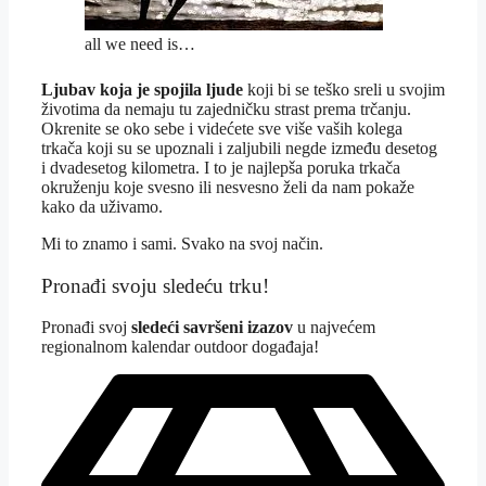
all we need is…
Ljubav koja je spojila ljude
koji bi se teško sreli u svojim
životima da nemaju tu zajedničku strast prema trčanju.
Okrenite se oko sebe i videćete sve više vaših kolega
trkača koji su se upoznali i zaljubili negde između desetog
i dvadesetog kilometra. I to je najlepša poruka trkača
okruženju koje svesno ili nesvesno želi da nam pokaže
kako da uživamo.
Mi to znamo i sami. Svako na svoj način.
Pronađi svoju sledeću trku!
Pron
ađi svoj
sledeći savršeni izazov
u najvećem
regionalnom kalendar outdoor događaja!