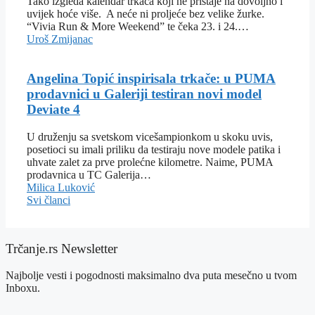
Tako izgleda kalendar trkača koji ne pristaje na dovoljno i
uvijek hoće više. A neće ni proljeće bez velike žurke.
“Vivia Run & More Weekend” te čeka 23. i 24.…
Uroš Zmijanac
Angelina Topić inspirisala trkače: u PUMA
prodavnici u Galeriji testiran novi model
Deviate 4
U druženju sa svetskom vicešampionkom u skoku uvis,
posetioci su imali priliku da testiraju nove modele patika i
uhvate zalet za prve prolećne kilometre. Naime, PUMA
prodavnica u TC Galerija…
Milica Luković
Svi članci
Trčanje.rs Newsletter
Najbolje vesti i pogodnosti maksimalno dva puta mesečno u tvom
Inboxu.