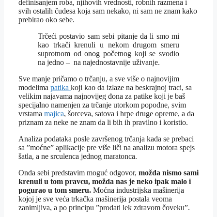
definisanjem roba, njihovih vrednosti, robnih razmena i
svih ostalih čudesa koja sam nekako, ni sam ne znam kako
prebirao oko sebe.
Trčeći postavio sam sebi pitanje da li smo mi
kao trkači krenuli u nekom drugom smeru
suprotnom od onog početnog koji se svodio
na jedno – na najednostavnije uživanje.
Sve manje pričamo o trčanju, a sve više o najnovijim
modelima
patika
koji kao da izlaze na beskrajnoj traci, sa
velikim najavama najnovijeg đona za patike koji je baš
specijalno namenjen za trčanje utorkom popodne, svim
vrstama
majica
, šorceva, satova i hrpe druge opreme, a da
priznam za neke ne znam da li bih ih pravilno i koristio.
Analiza podataka posle završenog trčanja kada se prebaci
sa ”moćne” aplikacije pre više liči na analizu motora spejs
šatla, a ne srculenca jednog maratonca.
Onda sebi predstavim moguć odgovor,
možda nismo sami
krenuli u tom pravcu, možda nas je neko ipak malo i
pogurao u tom smeru.
Moćna industrijska mašinerija
kojoj je sve veća trkačka mašinerija postala veoma
zanimljiva, a po principu ”prodati lek zdravom čoveku”.