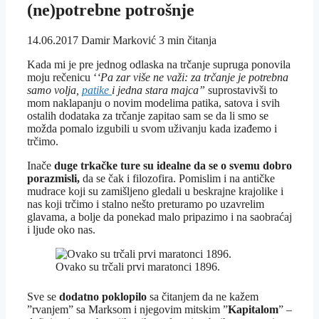
(ne)potrebne potrošnje
14.06.2017
Damir Marković
3 min čitanja
Kada mi je pre jednog odlaska na trčanje supruga ponovila
moju rečenicu ‘
‘Pa zar više ne važi: za trčanje je potrebna
samo volja,
patike
i jedna stara majca”
suprostavivši to
mom naklapanju o novim modelima patika, satova i svih
ostalih dodataka za trčanje zapitao sam se da li smo se
možda pomalo izgubili u svom uživanju kada izađemo i
trčimo.
Inače
duge trkačke ture su idealne da se o svemu dobro
porazmisli,
da se čak i filozofira. Pomislim i na antičke
mudrace koji su zamišljeno gledali u beskrajne krajolike i
nas koji trčimo i stalno nešto preturamo po uzavrelim
glavama, a bolje da ponekad malo pripazimo i na saobraćaj
i ljude oko nas.
Ovako su trčali prvi maratonci 1896.
Sve se
dodatno poklopilo
sa čitanjem da ne kažem
”rvanjem” sa Marksom i njegovim mitskim ”
Kapitalom
” –