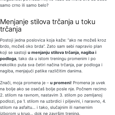
samo crno ili samo belo?
Menjanje stilova trčanja u toku
trčanja
Postoji jedna poslovica koja kaže: “ako ne možeš kroz
brdo, možeš oko brda”. Zato sam sebi napravio plan
koji se sastoji
u menjanju stilova trčanja, nagiba i
podloga
, tako da u istom treningu promenim i po
nekoliko puta sva četiri načina trčanja, par podloga i
nagiba, menjajući patike različitim danima.
Znači, moja promena je –
u promeni
! Promena je uvek
na bolje ako se osećaš bolje posle nje. Počnem recimo
2. stilom na ravnom, nastavim 3. stilom po zemljanoj
podlozi, pa 1. stilom na uzbrdici i piljevini, i naravno, 4.
stilom na asfaltu… i tako, slučajnim ili namernim
izborom u krug… dok ne završim trening.