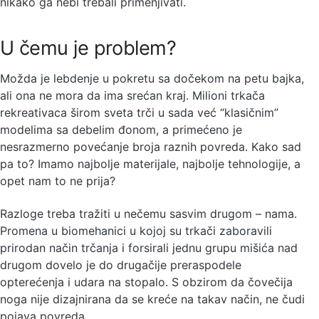
nikako ga nebi trebali primenjivati.
U čemu je problem?
Možda je lebdenje u pokretu sa dočekom na petu bajka,
ali ona ne mora da ima srećan kraj. Milioni trkača
rekreativaca širom sveta trči u sada već “klasičnim”
modelima sa debelim đonom, a primećeno je
nesrazmerno povećanje broja raznih povreda. Kako sad
pa to? Imamo najbolje materijale, najbolje tehnologije, a
opet nam to ne prija?
Razloge treba tražiti u nečemu sasvim drugom – nama.
Promena u biomehanici u kojoj su trkači zaboravili
prirodan način trčanja i forsirali jednu grupu mišića nad
drugom dovelo je do drugačije preraspodele
opterećenja i udara na stopalo. S obzirom da čovečija
noga nije dizajnirana da se kreće na takav način, ne čudi
pojava povreda.