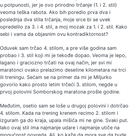
u potpunosti, jer je ovo prirodno trčanje (1. i 2. stil)
veoma teška rabota. Ako bih poredio prva dva i
poslednja dva stila trčanja, moje srce bi se uvek
opredelilo za 3. i 4. stil, a moj mozak za 1. i 2. stil. Kako
sebi i vama da objasnim ovu kontradiktornost?
Oduvek sam trčao 4. stilom, a pre više godina sam
probao i 3. stil koji mi je tekođe dopao. Veoma je lepo,
lagano i graciozno trčati na ovaj način, jer svi mi
maratonci ovako prelazimo desetine kilometara na trci
ili treningu. Sećam se na primer da mi je Miljurko
govorio kako prosto letim trčeći 3. stilom, negde u
prvoj polovini Somborskog maratona prošle godine.
Međutim, osetio sam se loše u drugoj polovini i dotrčao
4. stilom. Kada na trening krenem recimo 2. stilom i
izguram ga do kraja, upala mišića mi ne gine. Svaki put.
Iako ovaj stil ima najmanje udare i najmanje utiče na
mogućnost povreda. Ali, ko kaže da mora sve da bude