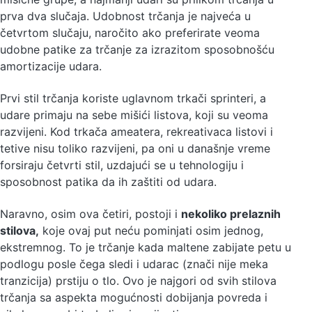
prva dva slučaja. Udobnost trčanja je najveća u
četvrtom slučaju, naročito ako preferirate veoma
udobne patike za trčanje za izrazitom sposobnošću
amortizacije udara.
Prvi stil trčanja koriste uglavnom trkači sprinteri, a
udare primaju na sebe mišići listova, koji su veoma
razvijeni. Kod trkača ameatera, rekreativaca listovi i
tetive nisu toliko razvijeni, pa oni u današnje vreme
forsiraju četvrti stil, uzdajući se u tehnologiju i
sposobnost patika da ih zaštiti od udara.
Naravno, osim ova četiri, postoji i
nekoliko prelaznih
stilova,
koje ovaj put neću pominjati osim jednog,
ekstremnog. To je trčanje kada maltene zabijate petu u
podlogu posle čega sledi i udarac (znači nije meka
tranzicija) prstiju o tlo. Ovo je najgori od svih stilova
trčanja sa aspekta mogućnosti dobijanja povreda i