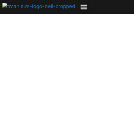
Stilovi doskoka i
udari pri trčanju
14.01.2020
Igor Vujičić
8 min čitanja