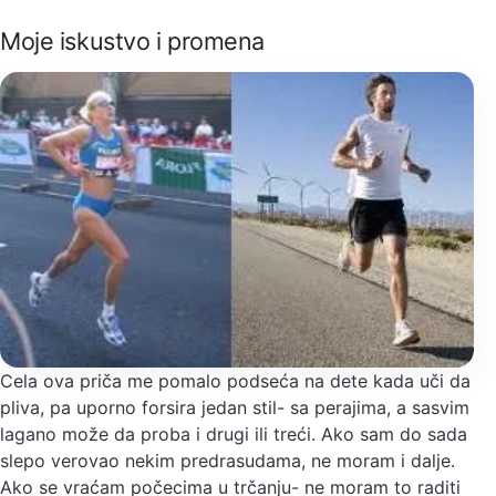
Moje iskustvo i promena
Cela ova priča me pomalo podseća na dete kada uči da
pliva, pa uporno forsira jedan stil- sa perajima, a sasvim
lagano može da proba i drugi ili treći. Ako sam do sada
slepo verovao nekim predrasudama, ne moram i dalje.
Ako se vraćam počecima u trčanju- ne moram to raditi