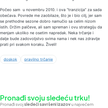
Počeo sam u novembru 2010. i ova “tranzicija” za sada
obećava. Povrede me zaobilaze, što je i bio cilj, jer sam
se prethodne sezone dobro namučio sa celim nizom
istih. Držim palčeve, ali sam spreman i ovu strategiju da
menjam ukoliko ne osetim napredak. Neka trčanje i
dalje bude zadovoljstvo svima nama i nek nas zdravlje
prati pri svakom koraku. Živeli!
doskok
pravilno trčanje
Pronađi svoju sledeću trku!
Pron
ađi svoj
sledeći savršeni izazov
u najvećem