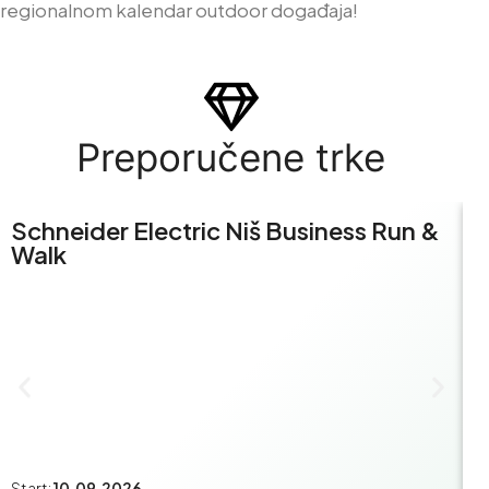
regionalnom kalendar outdoor događaja!
Preporučene trke
Schneider Electric Niš Business Run &
S
Walk
R
Start:
10.09.2026.
St