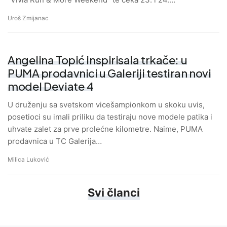
Uroš Zmijanac
Angelina Topić inspirisala trkače: u
PUMA prodavnici u Galeriji testiran novi
model Deviate 4
U druženju sa svetskom vicešampionkom u skoku uvis,
posetioci su imali priliku da testiraju nove modele patika i
uhvate zalet za prve prolećne kilometre. Naime, PUMA
prodavnica u TC Galerija…
Milica Luković
Svi članci