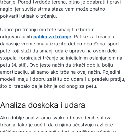
trčanje. Pored tvrdoće terena, bitno je odabrati i pravi
nagib, jer suviše strma staza vam može znatno
pokvariti utisak o trčanju.
Udare pri trčanju možete smanjiti izborom
odgovarajućih
patika
za trčanje
. Patike za trčanje u
današnje vreme imaju izrazito debeo deo đona ispod
pete koji služi da smanji udare upravo na ovom delu
stopala, forsirajući trčanje sa inicijalnim oslanjanjem na
petu (4. stil). Ovo jeste način da trkači dobiju bolju
amortizaciju, ali samo ako trče na ovaj način. Pojedini
modeli imaju i dobru zaštitu od udara i u predelu prstiju,
što bi trebalo da je bitnije od onog za petu.
Analiza doskoka i udara
Ako dublje analiziramo svaki od navedenih stilova
trčanja, lako je uočiti da u njima učestvuju različite
mišićne grupe, a najmanji udari su prilikom trčanja u