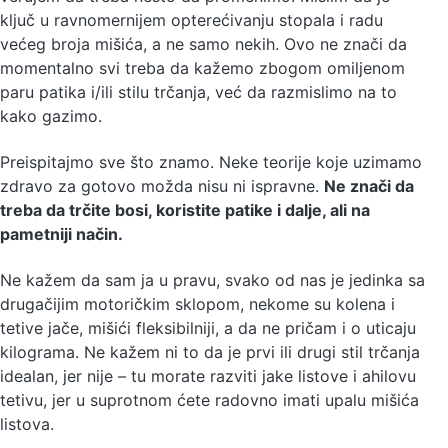
ključ u ravnomernijem opterećivanju stopala i radu
većeg broja mišića, a ne samo nekih. Ovo ne znači da
momentalno svi treba da kažemo zbogom omiljenom
paru patika i/ili stilu trčanja, već da razmislimo na to
kako gazimo.
Preispitajmo sve što znamo. Neke teorije koje uzimamo
zdravo za gotovo možda nisu ni ispravne.
Ne znači da
treba da trčite bosi, koristite patike i dalje, ali na
pametniji način.
Ne kažem da sam ja u pravu, svako od nas je jedinka sa
drugačijim motoričkim sklopom, nekome su kolena i
tetive jače, mišići fleksibilniji, a da ne pričam i o uticaju
kilograma. Ne kažem ni to da je prvi ili drugi stil trčanja
idealan, jer nije – tu morate razviti jake listove i ahilovu
tetivu, jer u suprotnom ćete radovno imati upalu mišića
listova.