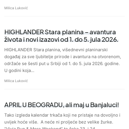
Milica Luković
HIGHLANDER Stara planina – avantura
života i novi izazovi od 1. do 5. jula 2026.
HIGHLANDER Stara planina, višednevni planinarski
događaj za sve ljubitelje prirode i avantura na otvorenom,
održaće se šesti put u Srbiji od 1. do 5. jula 2026. godine.
U godini koja…
Milica Luković
APRIL U BEOGRADU, ali maj u Banjaluci!
Tako izgleda kalendar trkača koji ne pristaje na dovoljno i
uvijek hoće više. A neće ni proljeće bez velike žurke.
“Vivia Run & More Weekend” te čeka 23. i 24.…