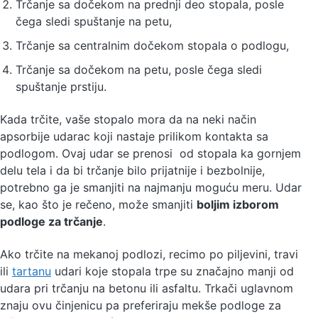
Trčanje sa dočekom na prednji deo stopala, posle
čega sledi spuštanje na petu,
Trčanje sa centralnim dočekom stopala o podlogu,
Trčanje sa dočekom na petu, posle čega sledi
spuštanje prstiju.
Kada trčite, vaše stopalo mora da na neki način
apsorbije udarac koji nastaje prilikom kontakta sa
podlogom. Ovaj udar se prenosi od stopala ka gornjem
delu tela i da bi trčanje bilo prijatnije i bezbolnije,
potrebno ga je smanjiti na najmanju moguću meru. Udar
se, kao što je rečeno, može smanjiti
boljim izborom
podloge za trčanje
.
Ako trčite na mekanoj podlozi, recimo po piljevini, travi
ili
tartanu
udari koje stopala trpe su značajno manji od
udara pri trčanju na betonu ili asfaltu. Trkači uglavnom
znaju ovu činjenicu pa preferiraju mekše podloge za