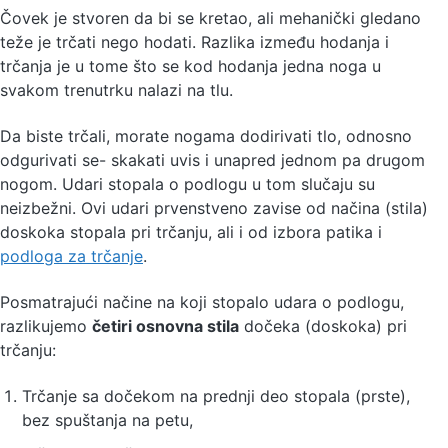
Čovek je stvoren da bi se kretao, ali mehanički gledano
teže je trčati nego hodati. Razlika između hodanja i
trčanja je u tome što se kod hodanja jedna noga u
svakom trenutrku nalazi na tlu.
Da biste trčali, morate nogama dodirivati tlo, odnosno
odgurivati se- skakati uvis i unapred jednom pa drugom
nogom. Udari stopala o podlogu u tom slučaju su
neizbežni. Ovi udari prvenstveno zavise od načina (stila)
doskoka stopala pri trčanju, ali i od izbora patika i
podloga za trčanje
.
Posmatrajući načine na koji stopalo udara o podlogu,
razlikujemo
četiri osnovna stila
dočeka (doskoka) pri
trčanju:
Trčanje sa dočekom na prednji deo stopala (prste),
bez spuštanja na petu,