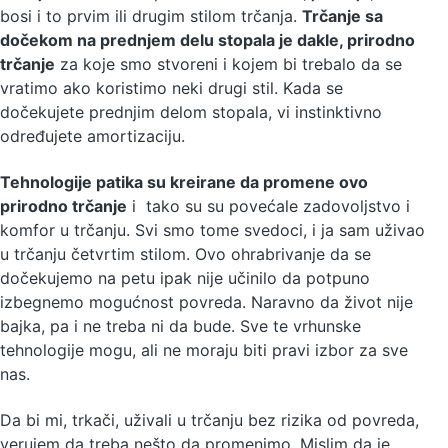
bosi i to prvim ili drugim stilom trčanja.
Trčanje sa
dočekom na prednjem delu stopala je dakle, prirodno
trčanje
za koje smo stvoreni i kojem bi trebalo da se
vratimo ako koristimo neki drugi stil. Kada se
dočekujete prednjim delom stopala, vi instinktivno
određujete amortizaciju.
Tehnologije patika su kreirane da promene ovo
prirodno trčanje
i tako su su povećale zadovoljstvo i
komfor u trčanju. Svi smo tome svedoci, i ja sam uživao
u trčanju četvrtim stilom. Ovo ohrabrivanje da se
dočekujemo na petu ipak nije učinilo da potpuno
izbegnemo mogućnost povreda. Naravno da život nije
bajka, pa i ne treba ni da bude. Sve te vrhunske
tehnologije mogu, ali ne moraju biti pravi izbor za sve
nas.
Da bi mi, trkači, uživali u trčanju bez rizika od povreda,
verujem da treba nešto da promenimo. Mislim da je