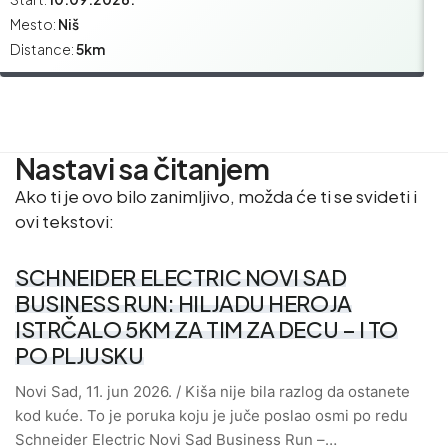
Mesto:
Niš
M
Distance:
5km
Di
Nastavi sa čitanjem
Ako ti je ovo bilo zanimljivo, možda će ti se svideti i
ovi tekstovi:
SCHNEIDER ELECTRIC NOVI SAD
BUSINESS RUN: HILJADU HEROJA
ISTRČALO 5KM ZA TIM ZA DECU – I TO
PO PLJUSKU
Novi Sad, 11. jun 2026. / Kiša nije bila razlog da ostanete
kod kuće. To je poruka koju je juče poslao osmi po redu
Schneider Electric Novi Sad Business Run –…