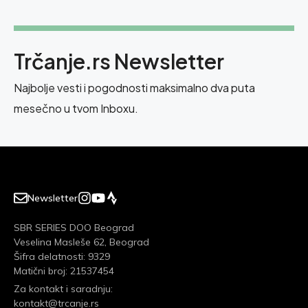
Trčanje.rs Newsletter
Najbolje vesti i pogodnosti maksimalno dva puta
mesečno u tvom Inboxu.
Newsletter
SBR SERIES DOO Beograd
Veselina Masleše 62, Beograd
Šifra delatnosti: 9329
Matični broj: 21537454
Za kontakt i saradnju:
kontakt@trcanje.rs