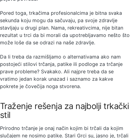
Pored toga, trkačima profesionalcima je bitna svaka
sekunda koju mogu da sačuvaju, pa svoje zdravlje
stavljaju u drugi plan. Nama, rekreativcima, nije bitan
rezultat u trci da bi morali da upotrebljavamo nešto što
može loše da se odrazi na naše zdravlje.
Da li treba da razmišljamo o alternativama ako nam
postojeći stilovi trčanja, patike ili podloge za trčanje
prave probleme? Svakako. Ali najpre treba da se
vratimo jedan korak unazad i saznamo za kakve
pokrete je čovečija noga stvorena.
Traženje rešenja za najbolji trkački
stil
Prirodno trčanje je onaj način kojim bi trčali da kojim
slučajem ne nosimo patike. Stari Grci su, jasno je, trčali