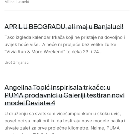
Milica Luković
APRIL U BEOGRADU, ali maj u Banjaluci!
Tako izgleda kalendar trkača koji ne pristaje na dovoljno i
uvijek hoće više. A neće ni proljeće bez velike žurke.
“Vivia Run & More Weekend” te čeka 23. i 24.…
Uroš Zmijanac
Angelina Topić inspirisala trkače: u
PUMA prodavnici u Galeriji testiran novi
model Deviate 4
U druženju sa svetskom vicešampionkom u skoku uvis,
posetioci su imali priliku da testiraju nove modele patika i
uhvate zalet za prve prolećne kilometre. Naime, PUMA