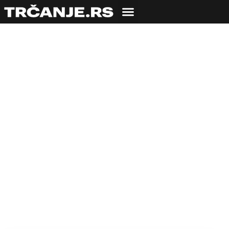
Spisak prihvaćenih
prijava za Košutnjak
Challenge Race
03.04.2012
Ivan Radenković
2 min čitanja