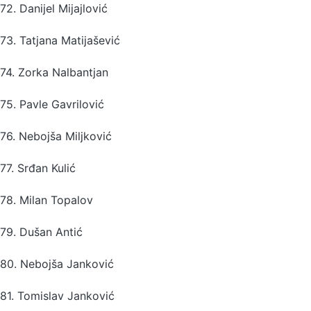
72. Danijel Mijajlović
73. Tatjana Matijašević
74. Zorka Nalbantjan
75. Pavle Gavrilović
76. Nebojša Miljković
77. Srđan Kulić
78. Milan Topalov
79. Dušan Antić
80. Nebojša Janković
81. Tomislav Janković