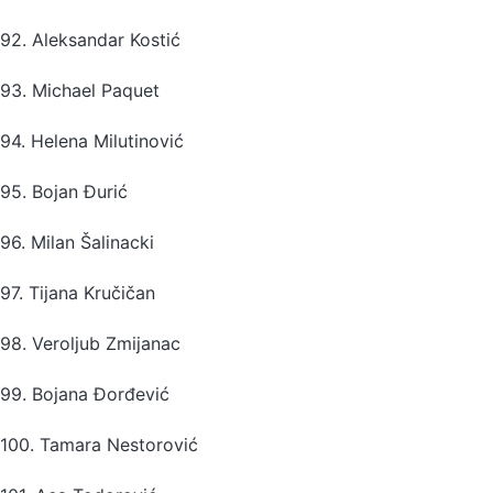
92. Aleksandar Kostić
93. Michael Paquet
94. Helena Milutinović
95. Bojan Đurić
96. Milan Šalinacki
97. Tijana Kručičan
98. Veroljub Zmijanac
99. Bojana Đorđević
100. Tamara Nestorović