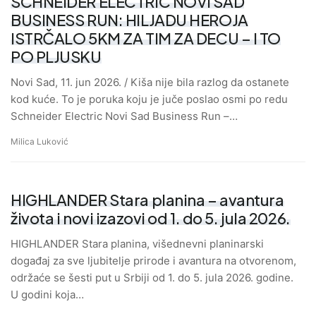
SCHNEIDER ELECTRIC NOVI SAD
BUSINESS RUN: HILJADU HEROJA
ISTRČALO 5KM ZA TIM ZA DECU – I TO
PO PLJUSKU
Novi Sad, 11. jun 2026. / Kiša nije bila razlog da ostanete
kod kuće. To je poruka koju je juče poslao osmi po redu
Schneider Electric Novi Sad Business Run –…
Milica Luković
HIGHLANDER Stara planina – avantura
života i novi izazovi od 1. do 5. jula 2026.
HIGHLANDER Stara planina, višednevni planinarski
događaj za sve ljubitelje prirode i avantura na otvorenom,
održaće se šesti put u Srbiji od 1. do 5. jula 2026. godine.
U godini koja…