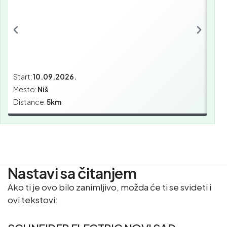
Start:
10.09.2026.
Star
Mesto:
Niš
Mes
Distance:
5km
Dist
Nastavi sa čitanjem
Ako ti je ovo bilo zanimljivo, možda će ti se svideti i
ovi tekstovi: