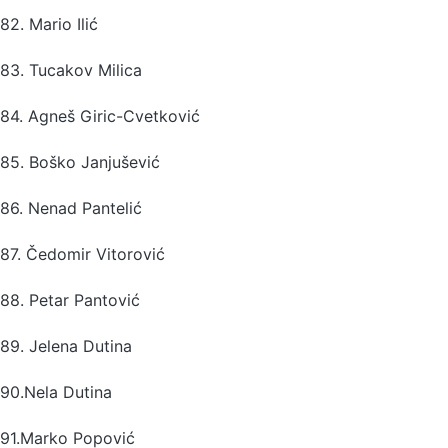
82. Mario Ilić
83. Tucakov Milica
84. Agneš Giric-Cvetković
85. Boško Janjušević
86. Nenad Pantelić
87. Čedomir Vitorović
88. Petar Pantović
89. Jelena Dutina
90.Nela Dutina
91.Marko Popović