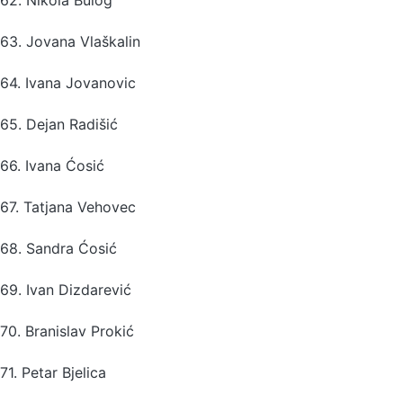
63. Jovana Vlaškalin
64. Ivana Jovanovic
65. Dejan Radišić
66. Ivana Ćosić
67. Tatjana Vehovec
68. Sandra Ćosić
69. Ivan Dizdarević
70. Branislav Prokić
71. Petar Bjelica