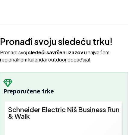
Pronađi svoju sledeću trku!
Pron
ađi svoj
sledeći savršeni izazov
u najvećem
regionalnom kalendar outdoor događaja!
Preporučene trke
Schneider Electric Niš Business Run
Sc
& Walk
Bu