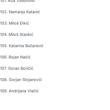
101. Aca Todorović
102. Nemanja Katanić
103. Miloš Đikić
104. Miloš Stankić
105. Katarina Bučarević
106. Bojan Naćić
107. Goran Boričić
108. Gorjan Stojanović
109. Andrijana Vlačić