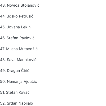
43. Novica Stojanović
44. Bosko Petrusić
45. Jovana Lekin
46. Stefan Pavlović
47. Milena Mutavdžić
48. Sava Marinković
49. Dragan Ćirić
50. Nemanja Ajdačić
51. Stefan Kovač
52. Srđan Napijalo