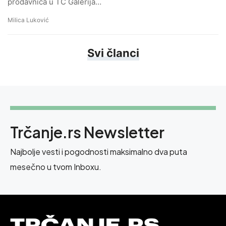
prodavnica u TC Galerija…
Milica Luković
Svi članci
Trčanje.rs Newsletter
Najbolje vesti i pogodnosti maksimalno dva puta
mesečno u tvom Inboxu.