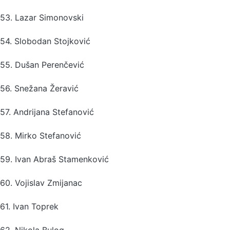
53. Lazar Simonovski
54. Slobodan Stojković
55. Dušan Perenčević
56. Snežana Žeravić
57. Andrijana Stefanović
58. Mirko Stefanović
59. Ivan Abraš Stamenković
60. Vojislav Zmijanac
61. Ivan Toprek
62. Nikola Bulog