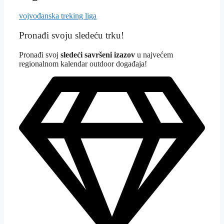
vojvođanska treking liga
Pronađi svoju sledeću trku!
Pron
ađi svoj
sledeći savršeni izazov
u najvećem
regionalnom kalendar outdoor događaja!