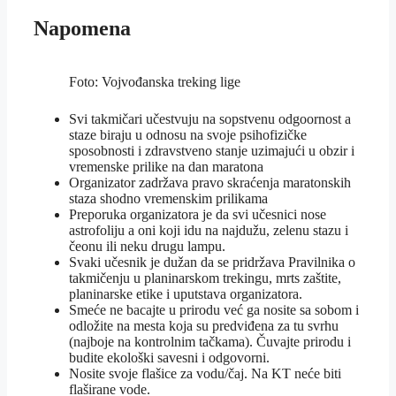
Napomena
Foto: Vojvođanska treking lige
Svi takmičari učestvuju na sopstvenu odgoornost a
staze biraju u odnosu na svoje psihofizičke
sposobnosti i zdravstveno stanje uzimajući u obzir i
vremenske prilike na dan maratona
Organizator zadržava pravo skraćenja maratonskih
staza shodno vremenskim prilikama
Preporuka organizatora je da svi učesnici nose
astrofoliju a oni koji idu na najdužu, zelenu stazu i
čeonu ili neku drugu lampu.
Svaki učesnik je dužan da se pridržava Pravilnika o
takmičenju u planinarskom trekingu, mrts zaštite,
planinarske etike i uputstava organizatora.
Smeće ne bacajte u prirodu već ga nosite sa sobom i
odložite na mesta koja su predviđena za tu svrhu
(najboje na kontrolnim tačkama). Čuvajte prirodu i
budite ekološki savesni i odgovorni.
Nosite svoje flašice za vodu/čaj. Na KT neće biti
flaširane vode.