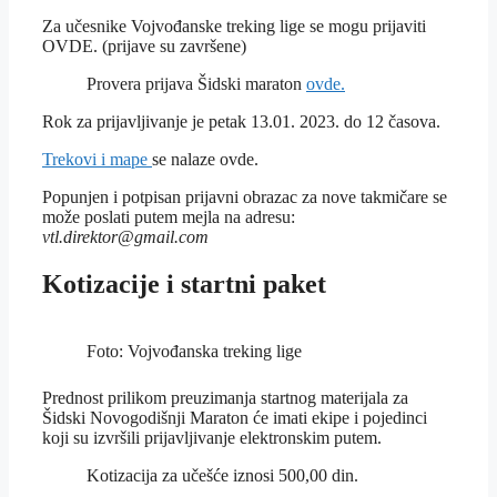
Za učesnike Vojvođanske treking lige se mogu prijaviti
OVDE. (prijave su završene)
Provera prijava Šidski maraton
ovde.
Rok za prijavljivanje je petak 13.01. 2023. do 12 časova.
Trekovi i mape
se nalaze ovde.
Popunjen i potpisan prijavni obrazac za nove takmičare se
može poslati putem mejla na adresu:
vtl.direktor
@
gmail.com
Kotizacije i startni paket
Foto: Vojvođanska treking lige
Prednost prilikom preuzimanja startnog materijala za
Šidski Novogodišnji Maraton će imati ekipe i pojedinci
koji su izvršili prijavljivanje elektronskim putem.
Kotizacija za učešće iznosi 500,00 din.