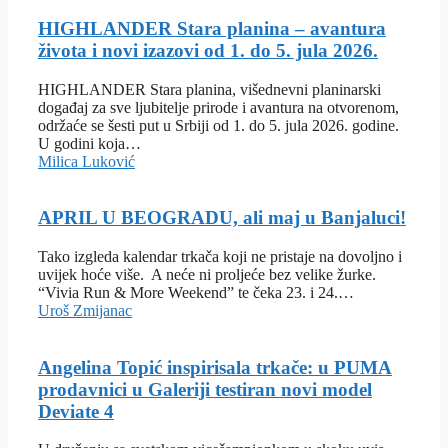
HIGHLANDER Stara planina – avantura
života i novi izazovi od 1. do 5. jula 2026.
HIGHLANDER Stara planina, višednevni planinarski
događaj za sve ljubitelje prirode i avantura na otvorenom,
održaće se šesti put u Srbiji od 1. do 5. jula 2026. godine.
U godini koja…
Milica Luković
APRIL U BEOGRADU, ali maj u Banjaluci!
Tako izgleda kalendar trkača koji ne pristaje na dovoljno i
uvijek hoće više. A neće ni proljeće bez velike žurke.
“Vivia Run & More Weekend” te čeka 23. i 24.…
Uroš Zmijanac
Angelina Topić inspirisala trkače: u PUMA
prodavnici u Galeriji testiran novi model
Deviate 4