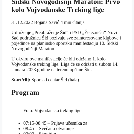
Šidski Novogodišnji Maraton: Prvo
kolo Vojvođanske Treking lige
31.12.2022
Bojana Savić
4 min čitanja
Udruženje „Preobraženje Šid“ i PSD „Železničar“ Novi
Sad podružnica Šid pozivaju sve zainteresovane klubove i
pojedince na planinsko-sportsku manifestaciju 10. Šidski
Novogodišnji Maraton.
U okviru ove manifestacije će biti održano 1. kolo
Vojvođanske treking lige. Liga će se održati u subotu 14.
januara 2023.godine na terenu opštine Šid.
Start/cilj:
Sportski centar Šid (hala)
Program
Foto: Vojvođanska treking lige
07:15-08:45 – Prijava učesnika za
08:45 – Svečano otvaranje
09:00 – Start trke