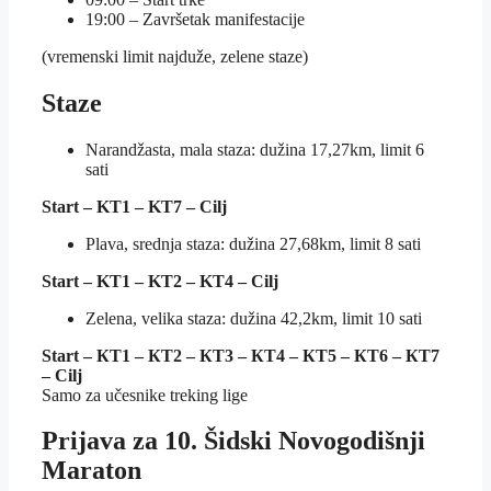
19:00 – Završetak manifestacije
(vremenski limit najduže, zelene staze)
Staze
Narandžasta, mala staza: dužina 17,27km, limit 6
sati
Start – KT1 – KT7 – Cilj
Plava, srednja staza: dužina 27,68km, limit 8 sati
Start – KT1 – KT2 – KT4 – Cilj
Zelena, velika staza: dužina 42,2km, limit 10 sati
Start – КТ1 – КТ2 – КТ3 – КТ4 – КТ5 – КТ6 – КТ7
– Cilj
Samo za učesnike treking lige
Prijava za 10. Šidski Novogodišnji
Maraton