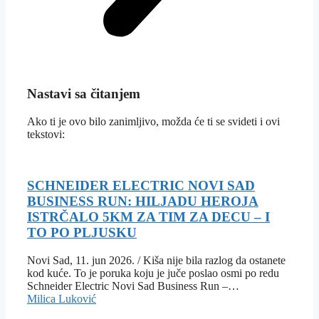
Nastavi sa čitanjem
Ako ti je ovo bilo zanimljivo, možda će ti se svideti i ovi
tekstovi:
SCHNEIDER ELECTRIC NOVI SAD
BUSINESS RUN: HILJADU HEROJA
ISTRČALO 5KM ZA TIM ZA DECU – I
TO PO PLJUSKU
Novi Sad, 11. jun 2026. / Kiša nije bila razlog da ostanete
kod kuće. To je poruka koju je juče poslao osmi po redu
Schneider Electric Novi Sad Business Run –…
Milica Luković