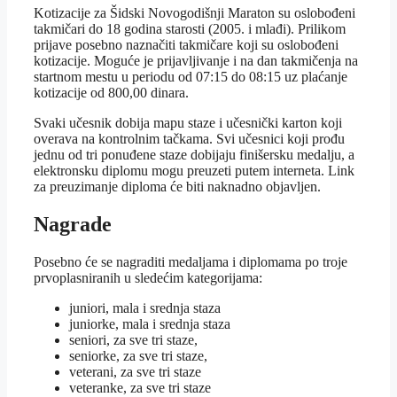
Kotizacije za Šidski Novogodišnji Maraton su oslobođeni
takmičari do 18 godina starosti (2005. i mlađi). Prilikom
prijave posebno naznačiti takmičare koji su oslobođeni
kotizacije. Moguće je prijavljivanje i na dan takmičenja na
startnom mestu u periodu od 07:15 do 08:15 uz plaćanje
kotizacije od 800,00 dinara.
Svaki učesnik dobija mapu staze i učesnički karton koji
overava na kontrolnim tačkama. Svi učesnici koji prođu
jednu od tri ponuđene staze dobijaju finišersku medalju, a
elektronsku diplomu mogu preuzeti putem interneta. Link
za preuzimanje diploma će biti naknadno objavljen.
Nagrade
Posebno će se nagraditi medaljama i diplomama po troje
prvoplasniranih u sledećim kategorijama:
juniori, mala i srednja staza
juniorke, mala i srednja staza
seniori, za sve tri staze,
seniorke, za sve tri staze,
veterani, za sve tri staze
veteranke, za sve tri staze