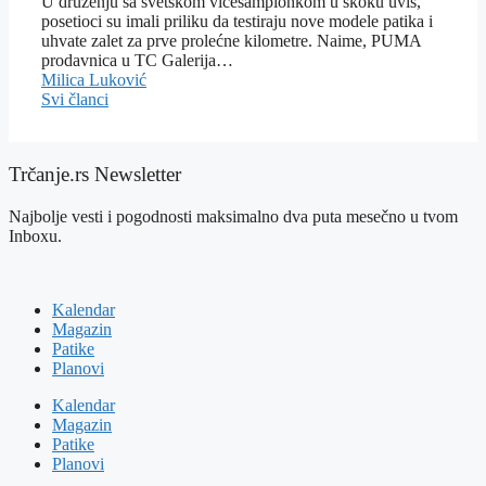
U druženju sa svetskom vicešampionkom u skoku uvis,
posetioci su imali priliku da testiraju nove modele patika i
uhvate zalet za prve prolećne kilometre. Naime, PUMA
prodavnica u TC Galerija…
Milica Luković
Svi članci
Trčanje.rs Newsletter
Najbolje vesti i pogodnosti maksimalno dva puta mesečno u tvom
Inboxu.
Kalendar
Magazin
Patike
Planovi
Kalendar
Magazin
Patike
Planovi