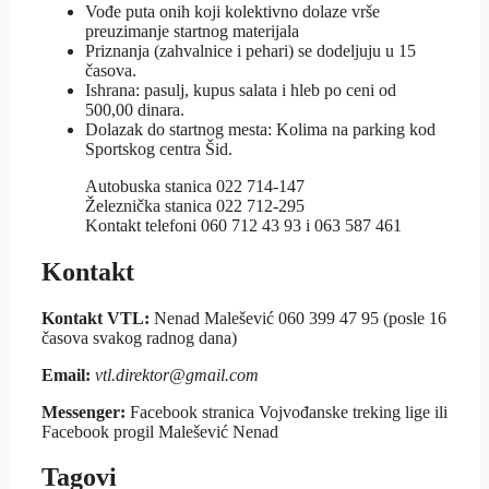
Vođe puta onih koji kolektivno dolaze vrše
preuzimanje startnog materijala
Priznanja (zahvalnice i pehari) se dodeljuju u 15
časova.
Ishrana: pasulj, kupus salata i hleb po ceni od
500,00 dinara.
Dolazak do startnog mesta: Kolima na parking kod
Sportskog centra Šid.
Autobuska stanica 022 714-147
Železnička stanica 022 712-295
Kontakt telefoni 060 712 43 93 i 063 587 461
Kontakt
Kontakt VTL:
Nenad Malešević 060 399 47 95 (posle 16
časova svakog radnog dana)
Email:
vtl.direktor@gmail.com
Messenger:
Facebook stranica Vojvođanske treking lige ili
Facebook progil Malešević Nenad
Tagovi