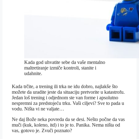
Kada god uhvatite sebe da vaše mentalno
maltretiranje izmiče kontroli, stanite i
udahnite.
Kada trčite, a trening ili trka ne idu dobro, najlakše što
možete da uradite jeste da situaciju pretvorite u katastrofu.
Jedan loš trening i odjednom ste van forme i apsolutno
nespremni za predstojeću trku. Vaši ciljevi? Sve to pada u
vodu. Ništa vi ne valjate…
Ne daj Bože neka povreda da se desi. Nešto počne da vas
muči (kuk, koleno, itd) i to je to. Panika. Nema ništa od
vas, gotovo je. Zvuči poznato?