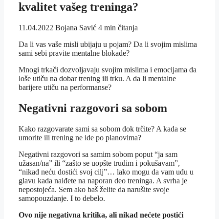
kvalitet vašeg treninga?
11.04.2022
Bojana Savić
4 min čitanja
Da li vas vaše misli ubijaju u pojam? Da li svojim mislima
sami sebi pravite mentalne blokade?
Mnogi trkači dozvoljavaju svojim mislima i emocijama da
loše utiču na dobar trening ili trku. A da li mentalne
barijere utiču na performanse?
Negativni razgovori sa sobom
Kako razgovarate sami sa sobom dok trčite? A kada se
umorite ili trening ne ide po planovima?
Negativni razgovori sa samim sobom poput “ja sam
užasan/na” ili “zašto se uopšte trudim i pokušavam”,
“nikad neću dostići svoj cilj”… lako mogu da vam uđu u
glavu kada naiđete na naporan deo treninga. A svrha je
nepostojeća. Sem ako baš želite da narušite svoje
samopouzdanje. I to debelo.
Ovo nije negativna kritika, ali nikad nećete postići