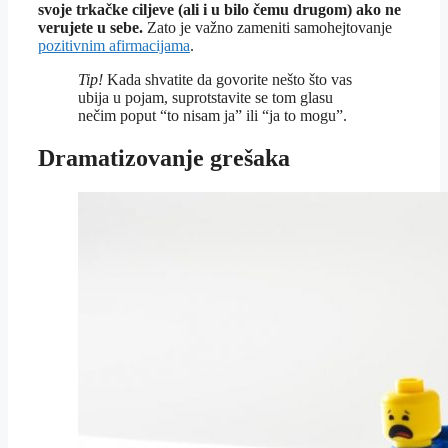
svoje trkačke ciljeve (ali i u bilo čemu drugom) ako ne
verujete u sebe.
Zato je važno zameniti samohejtovanje
pozitivnim afirmacijama
.
Tip!
Kada shvatite da govorite nešto što vas
ubija u pojam, suprotstavite se tom glasu
nečim poput “to nisam ja” ili “ja to mogu”.
Dramatizovanje grešaka