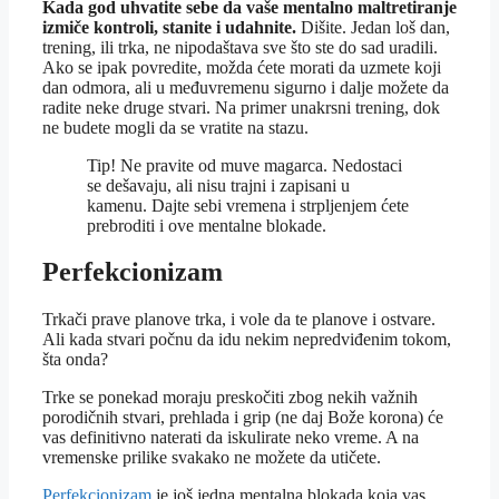
Kada god uhvatite sebe da vaše mentalno maltretiranje
izmiče kontroli, stanite i udahnite.
Dišite. Jedan loš dan,
trening, ili trka, ne nipodaštava sve što ste do sad uradili.
Ako se ipak povredite, možda ćete morati da uzmete koji
dan odmora, ali u međuvremenu sigurno i dalje možete da
radite neke druge stvari. Na primer unakrsni trening, dok
ne budete mogli da se vratite na stazu.
Tip! Ne pravite od muve magarca. Nedostaci
se dešavaju, ali nisu trajni i zapisani u
kamenu. Dajte sebi vremena i strpljenjem ćete
prebroditi i ove mentalne blokade.
Perfekcionizam
Trkači prave planove trka, i vole da te planove i ostvare.
Ali kada stvari počnu da idu nekim nepredviđenim tokom,
šta onda?
Trke se ponekad moraju preskočiti zbog nekih važnih
porodičnih stvari, prehlada i grip (ne daj Bože korona) će
vas definitivno naterati da iskulirate neko vreme. A na
vremenske prilike svakako ne možete da utičete.
Perfekcionizam
je još jedna mentalna blokada koja vas