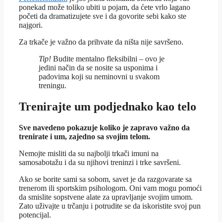
ponekad može toliko ubiti u pojam, da ćete vrlo lagano
početi da dramatizujete sve i da govorite sebi kako ste
najgori.
Za trkače je važno da prihvate da ništa nije savršeno.
Tip!
Budite mentalno fleksibilni – ovo je
jedini način da se nosite sa usponima i
padovima koji su neminovni u svakom
treningu.
Trenirajte um podjednako kao telo
Sve navedeno pokazuje koliko je zapravo važno da
trenirate i um, zajedno sa svojim telom.
Nemojte misliti da su najbolji trkači imuni na
samosabotažu i da su njihovi treninzi i trke savršeni.
Ako se borite sami sa sobom, savet je da razgovarate sa
trenerom ili sportskim psihologom. Oni vam mogu pomoći
da smislite sopstvene alate za upravljanje svojim umom.
Zato uživajte u trčanju i potrudite se da iskoristite svoj pun
potencijal.