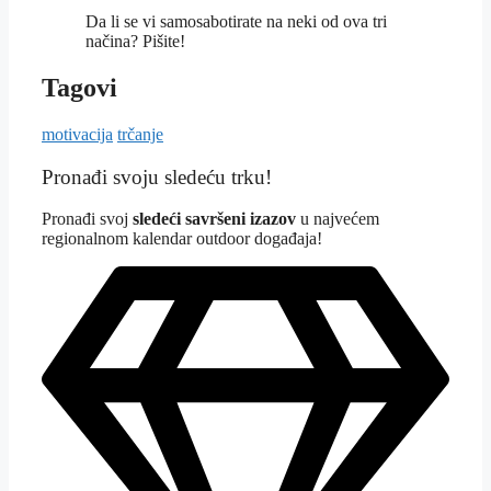
Da li se vi samosabotirate na neki od ova tri
načina? Pišite!
Tagovi
motivacija
trčanje
Pronađi svoju sledeću trku!
Pron
ađi svoj
sledeći savršeni izazov
u najvećem
regionalnom kalendar outdoor događaja!