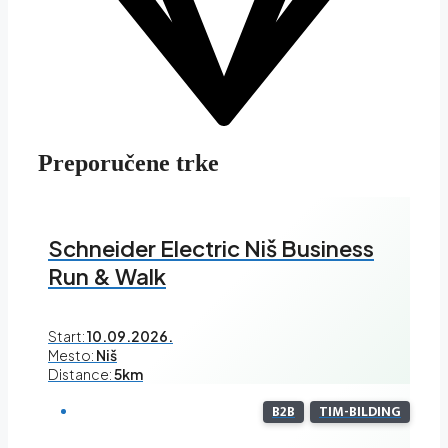
Preporučene trke
Schneider Electric Niš Business
Run & Walk
Start:
10.09.2026.
Mesto:
Niš
Distance:
5km
B2B
TIM-BILDING