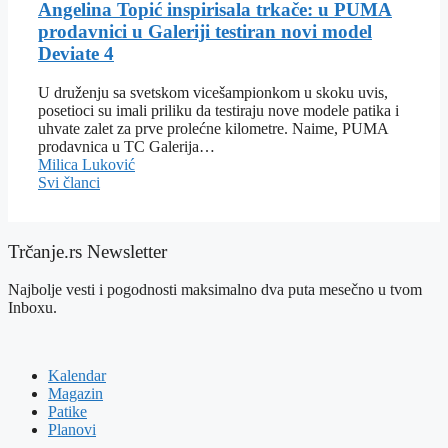
Angelina Topić inspirisala trkače: u PUMA
prodavnici u Galeriji testiran novi model
Deviate 4
U druženju sa svetskom vicešampionkom u skoku uvis,
posetioci su imali priliku da testiraju nove modele patika i
uhvate zalet za prve prolećne kilometre. Naime, PUMA
prodavnica u TC Galerija…
Milica Luković
Svi članci
Trčanje.rs Newsletter
Najbolje vesti i pogodnosti maksimalno dva puta mesečno u tvom
Inboxu.
Kalendar
Magazin
Patike
Planovi