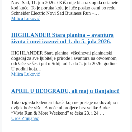
Novi Sad, 11. jun 2026. / Kiša nije bila razlog da ostanete
kod kuće. To je poruka koju je juče poslao osmi po redu
Schneider Electric Novi Sad Business Run –…
Milica Luković
HIGHLANDER Stara planina – avantura
života i novi izazovi od 1. do 5. jula 2026.
HIGHLANDER Stara planina, višednevni planinarski
događaj za sve ljubitelje prirode i avantura na otvorenom,
održaće se šesti put u Srbiji od 1. do 5. jula 2026. godine.
U godini koja…
Milica Luković
APRIL U BEOGRADU, ali maj u Banjaluci!
Tako izgleda kalendar trkača koji ne pristaje na dovoljno i
uvijek hoće više. A neće ni proljeće bez velike žurke.
“Vivia Run & More Weekend” te čeka 23. i 24.…
Uroš Zmijanac