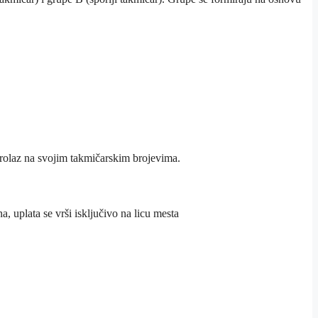
rolaz na svojim takmičarskim brojevima.
, uplata se vrši isključivo na licu mesta