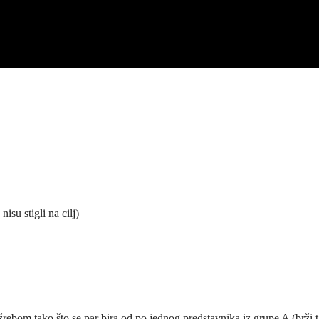
isu stigli na cilj)
 žrebom tako što se par bira od po jednog predstavnika iz grupe A (brži 