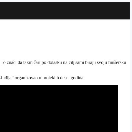
o znači da takmičari po dolasku na cilj sami biraju svoju finišersku
Inđija” organizovao u proteklih deset godina.