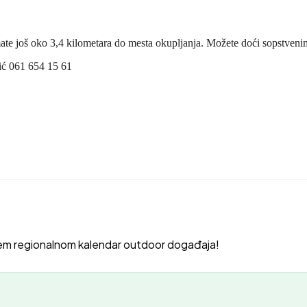
mate još oko 3,4 kilometara do mesta okupljanja. Možete doći sopstve
nić 061 654 15 61
em regionalnom kalendar outdoor događaja!