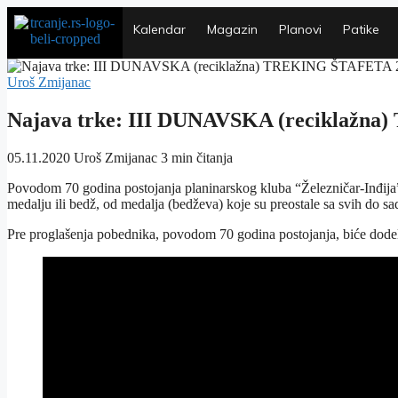
Kalendar
Magazin
Planovi
Patike
Uroš Zmijanac
Najava trke: III DUNAVSKA (reciklaž
05.11.2020
Uroš Zmijanac
3 min čitanja
Povodom 70 godina postojanja planinarskog kluba “Železničar-Inđija”, 
medalju ili bedž, od medalja (bedževa) koje su preostale sa svih do sa
Pre proglašenja pobednika, povodom 70 godina postojanja, biće dodelj