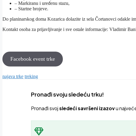
– Markiranu i uređenu stazu,
– Startne brojeve.
Do planinarskog doma Kozarica dolazite iz sela Čortanovci odakle i
Kontakt osoba za prijavljivanje i sve ostale informacije: Vladimir Ba
Facebook event trke
najava trke
treking
Pronađi svoju sledeću trku!
Pron
ađi svoj
sledeći savršeni izazov
u najveć