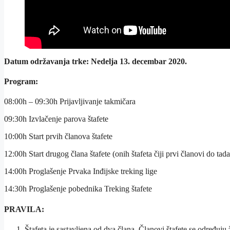
Datum održavanja trke: Nedelja 13. decembar 2020.
Program:
08:00h – 09:30h Prijavljivanje takmičara
09:30h Izvlačenje parova štafete
10:00h Start prvih članova štafete
12:00h Start drugog člana štafete (onih štafeta čiji prvi članovi do tada n
14:00h Proglašenje Prvaka Inđijske treking lige
14:30h Proglašenje pobednika Treking štafete
PRAVILA:
Štafeta je sastavljena od dva člana. Članovi štafete se određuju