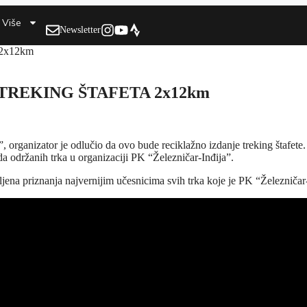
Više
Newsletter
na) TREKING ŠTAFETA 2x12km
organizator je odlučio da ovo bude reciklažno izdanje treking štafete. T
da održanih trka u organizaciji PK “Železničar-Inđija”.
ena priznanja najvernijim učesnicima svih trka koje je PK “Železničar-