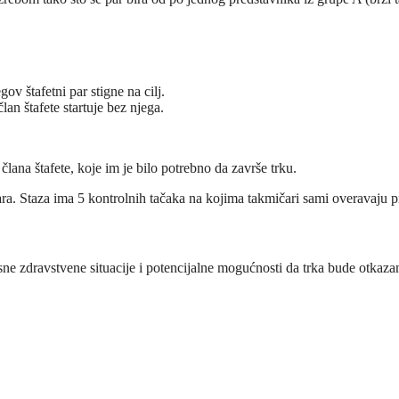
gov štafetni par stigne na cilj.
lan štafete startuje bez njega.
ana štafete, koje im je bilo potrebno da završe trku.
a. Staza ima 5 kontrolnih tačaka na kojima takmičari sami overavaju p
ne zdravstvene situacije i potencijalne mogućnosti da trka bude otkazana