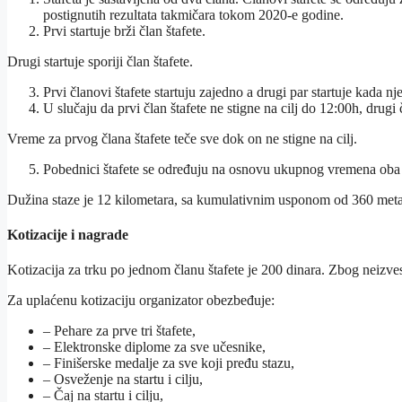
postignutih rezultata takmičara tokom 2020-e godine.
Prvi startuje brži član štafete.
Drugi startuje sporiji član štafete.
Prvi članovi štafete startuju zajedno a drugi par startuje kada nje
U slučaju da prvi član štafete ne stigne na cilj do 12:00h, drugi č
Vreme za prvog člana štafete teče sve dok on ne stigne na cilj.
Pobednici štafete se određuju na osnovu ukupnog vremena oba čl
Dužina staze je 12 kilometara, sa kumulativnim usponom od 360 metar
Kotizacije i nagrade
Kotizacija za trku po jednom članu štafete je 200 dinara. Zbog neizves
Za uplaćenu kotizaciju organizator obezbeđuje:
– Pehare za prve tri štafete,
– Elektronske diplome za sve učesnike,
– Finišerske medalje za sve koji pređu stazu,
– Osveženje na startu i cilju,
– Čaj na startu i cilju,