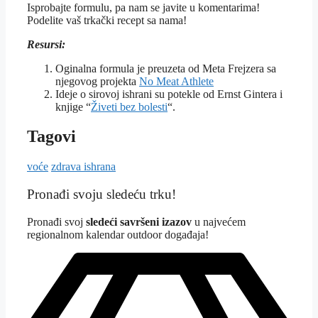
Isprobajte formulu, pa nam se javite u komentarima!
Podelite vaš trkački recept sa nama!
Resursi:
Oginalna formula je preuzeta od Meta Frejzera sa
njegovog projekta
No Meat Athlete
Ideje o sirovoj ishrani su potekle od Ernst Gintera i
knjige “
Živeti bez bolesti
“.
Tagovi
voće
zdrava ishrana
Pronađi svoju sledeću trku!
Pron
ađi svoj
sledeći savršeni izazov
u najvećem
regionalnom kalendar outdoor događaja!