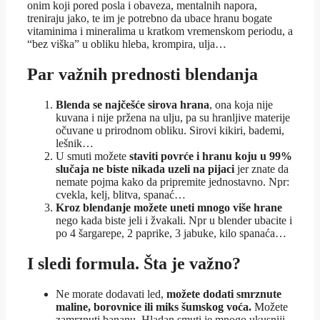
onim koji pored posla i obaveza, mentalnih napora,
treniraju jako, te im je potrebno da ubace hranu bogate
vitaminima i mineralima u kratkom vremenskom periodu, a
“bez viška” u obliku hleba, krompira, ulja…
Par važnih prednosti blendanja
Blenda se najčešće sirova hrana
, ona koja nije
kuvana i nije pržena na ulju, pa su hranljive materije
očuvane u prirodnom obliku. Sirovi kikiri, bademi,
lešnik…
U smuti možete
staviti povrće i hranu koju u 99%
slučaja ne biste nikada uzeli na pijaci
jer znate da
nemate pojma kako da pripremite jednostavno. Npr:
cvekla, kelj, blitva, spanać…
Kroz blendanje možete uneti mnogo više hrane
nego kada biste jeli i žvakali. Npr u blender ubacite i
po 4 šargarepe, 2 paprike, 3 jabuke, kilo spanaća…
I sledi formula. Šta je važno?
Ne morate dodavati led,
možete dodati smrznute
maline, borovnice ili miks šumskog voća.
Možete
zamrznuti bananu. Hladan smuti je mnogo ukusniji