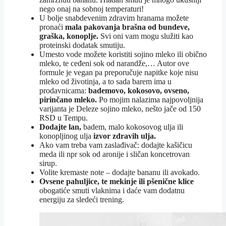
nego onaj na sobnoj temperaturi!
U bolje snabdevenim zdravim hranama možete
pronaći
mala pakovanja brašna od bundeve,
graška, konoplje.
Svi oni vam mogu služiti kao
proteinski dodatak smutiju.
Umesto vode možete koristiti sojino mleko ili obično
mleko, te ceđeni sok od narandže,… Autor ove
formule je vegan pa preporučuje napitke koje nisu
mleko od životinja, a to sada barem ima u
prodavnicama:
bademovo, kokosovo, ovseno,
pirinčano mleko.
Po mojim nalazima najpovoljnija
varijanta je Deleze sojino mleko, nešto jače od 150
RSD u Tempu.
Dodajte lan,
badem, malo kokosovog ulja ili
konopljinog ulja
izvor zdravih ulja.
Ako vam treba vam zaslađivač: dodajte kašičicu
meda ili npr sok od aronije i sličan koncetrovan
sirup.
Volite kremaste note – dodajte bananu ili avokado.
Ovsene pahuljice, te mekinje ili pšenične klice
obogatiće smuti vlaknima i daće vam dodatnu
energiju za sledeći trening.