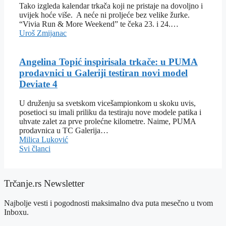
Tako izgleda kalendar trkača koji ne pristaje na dovoljno i
uvijek hoće više. A neće ni proljeće bez velike žurke.
“Vivia Run & More Weekend” te čeka 23. i 24.…
Uroš Zmijanac
Angelina Topić inspirisala trkače: u PUMA
prodavnici u Galeriji testiran novi model
Deviate 4
U druženju sa svetskom vicešampionkom u skoku uvis,
posetioci su imali priliku da testiraju nove modele patika i
uhvate zalet za prve prolećne kilometre. Naime, PUMA
prodavnica u TC Galerija…
Milica Luković
Svi članci
Trčanje.rs Newsletter
Najbolje vesti i pogodnosti maksimalno dva puta mesečno u tvom
Inboxu.