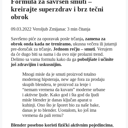
Formula za savršen smuti –
kreirajte superzdrav i brz tečni
obrok
09.03.2022
Veroljub Zmijanac
3 min čitanja
Savršeno piće za oporavak posle trčanja
, zamena za
obrok onda kada ne treniramo,
ukusna večera ili jutarnji
pre-doručak za trčanje
. Jednom rečju – smuti
. Verujem
da će dugo biti sa nama i da ovo nije prolazni trend.
Delimo sa vama formulu kako da ga
poboljšate i učinite
još zdravijim i uskusnijim.
Mnogi misle da je smuti proizvod totalno
modernog hipsteraja, new age fora za prodaju
skupih blendera, te proizvod za lenje i
“nemam vremena da kuvam” moderne urbane
i aktivne ljude. Kako god i šta god da ljudi
misle blender je danas ključan aparat u
kuhinji. Ono što je šporet bio za naše bake,
danas je to blender. Uostalom, ko još ima
vremena da pali rernu?
Blender posebno koristi fizički aktivnim pojedincima
,