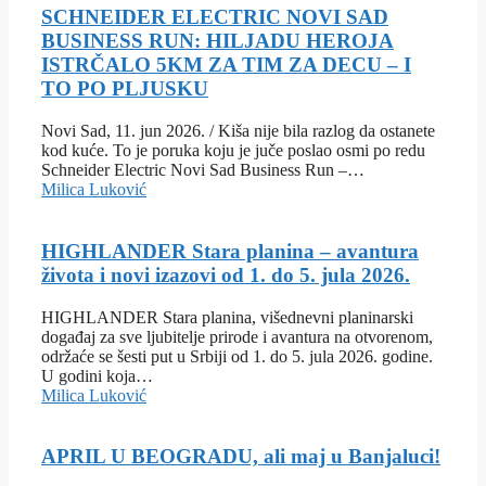
SCHNEIDER ELECTRIC NOVI SAD
BUSINESS RUN: HILJADU HEROJA
ISTRČALO 5KM ZA TIM ZA DECU – I
TO PO PLJUSKU
Novi Sad, 11. jun 2026. / Kiša nije bila razlog da ostanete
kod kuće. To je poruka koju je juče poslao osmi po redu
Schneider Electric Novi Sad Business Run –…
Milica Luković
HIGHLANDER Stara planina – avantura
života i novi izazovi od 1. do 5. jula 2026.
HIGHLANDER Stara planina, višednevni planinarski
događaj za sve ljubitelje prirode i avantura na otvorenom,
održaće se šesti put u Srbiji od 1. do 5. jula 2026. godine.
U godini koja…
Milica Luković
APRIL U BEOGRADU, ali maj u Banjaluci!