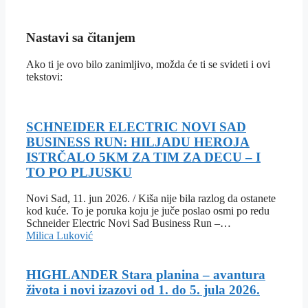
Nastavi sa čitanjem
Ako ti je ovo bilo zanimljivo, možda će ti se svideti i ovi
tekstovi:
SCHNEIDER ELECTRIC NOVI SAD
BUSINESS RUN: HILJADU HEROJA
ISTRČALO 5KM ZA TIM ZA DECU – I
TO PO PLJUSKU
Novi Sad, 11. jun 2026. / Kiša nije bila razlog da ostanete
kod kuće. To je poruka koju je juče poslao osmi po redu
Schneider Electric Novi Sad Business Run –…
Milica Luković
HIGHLANDER Stara planina – avantura
života i novi izazovi od 1. do 5. jula 2026.