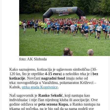
foto: AK Sloboda
Kako saznajemo, kotizacija je uglavnom simbolična (30-
120 kn, što je otprilike
4-15 eura
) a nekoliko trka je i
bez
kotizacije
. Novčani
nagradni fond
imaju neke od
trka: novogodišnja u Varaždinu, polumaraton Križevci –
Kalnik,
utrka grada Koprivnice
.
Naš sagovornik je
Ranko Sekulić
, koji nastupa kao
individualac i nije član nijednog kluba ili asocijacije. Ove
godine održava se
peta sezona Kupa,
a Ranko nastupa na
trkama od početka, pa je bio rad da sa nama podeli sve