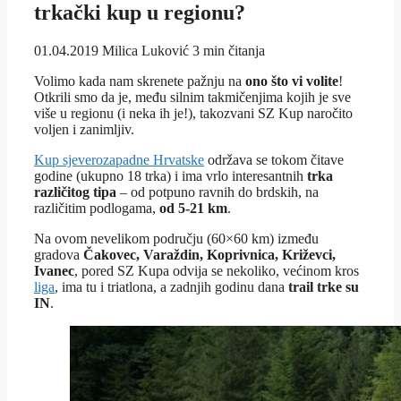
trkački kup u regionu?
01.04.2019
Milica Luković
3 min čitanja
Volimo kada nam skrenete pažnju na
ono što vi volite
!
Otkrili smo da je, među silnim takmičenjima kojih je sve
više u regionu (i neka ih je!), takozvani SZ Kup naročito
voljen i zanimljiv.
Kup sjeverozapadne Hrvatske
održava se tokom čitave
godine (ukupno 18 trka) i ima vrlo interesantnih
trka
različitog tipa
– od potpuno ravnih do brdskih, na
različitim podlogama,
od 5-21 km
.
Na ovom nevelikom području (60×60 km) između
gradova
Čakovec, Varaždin, Koprivnica, Križevci,
Ivanec
, pored SZ Kupa odvija se nekoliko, većinom kros
liga
, ima tu i triatlona, a zadnjih godinu dana
trail trke su
IN
.