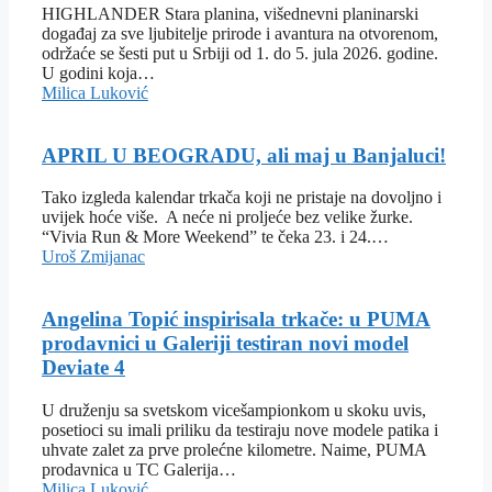
HIGHLANDER Stara planina, višednevni planinarski
događaj za sve ljubitelje prirode i avantura na otvorenom,
održaće se šesti put u Srbiji od 1. do 5. jula 2026. godine.
U godini koja…
Milica Luković
APRIL U BEOGRADU, ali maj u Banjaluci!
Tako izgleda kalendar trkača koji ne pristaje na dovoljno i
uvijek hoće više. A neće ni proljeće bez velike žurke.
“Vivia Run & More Weekend” te čeka 23. i 24.…
Uroš Zmijanac
Angelina Topić inspirisala trkače: u PUMA
prodavnici u Galeriji testiran novi model
Deviate 4
U druženju sa svetskom vicešampionkom u skoku uvis,
posetioci su imali priliku da testiraju nove modele patika i
uhvate zalet za prve prolećne kilometre. Naime, PUMA
prodavnica u TC Galerija…
Milica Luković