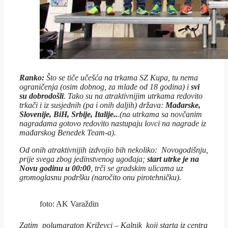
Ranko:
Što se tiče učešća na trkama SZ Kupa, tu nema
ograničenja (osim dobnog, za mlađe od 18 godina) i
svi
su dobrodošli
. Tako su na atraktivnijim utrkama redovito
trkači i iz susjednih (pa i onih daljih) država:
Mađarske,
Slovenije, BiH, Srbije, Italije..
.(na utrkama sa novčanim
nagradama gotovo redovito nastupaju lovci na nagrade iz
mađarskog Benedek Team-a).
Od onih atraktivnijih izdvojio bih nekoliko:
Novogodišnju
,
prije svega zbog jedinstvenog ugođaja;
start utrke je na
Novu godinu u 00:00
, trči se gradskim ulicama uz
gromoglasnu podršku (naročito onu pirotehničku).
foto: AK Varaždin
Zatim
polumaraton Križevci – Kalnik
koji starta iz centra