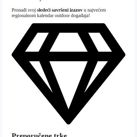
Pron
ađi svoj
sledeći savršeni izazov
u najvećem
regionalnom kalendar outdoor događaja!
Preporučene trke