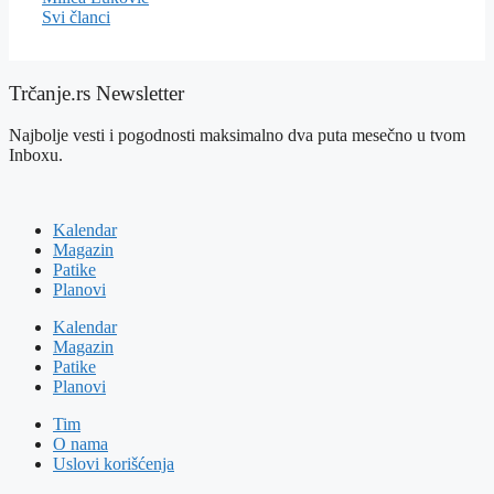
Svi članci
Trčanje.rs Newsletter
Najbolje vesti i pogodnosti maksimalno dva puta mesečno u tvom
Inboxu.
Kalendar
Magazin
Patike
Planovi
Kalendar
Magazin
Patike
Planovi
Tim
O nama
Uslovi korišćenja