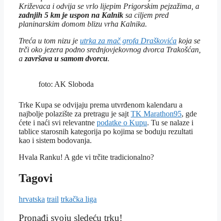
Križevaca i odvija se vrlo lijepim Prigorskim pejzažima, a
zadnjih 5 km je uspon na Kalnik
sa ciljem pred
planinarskim domom blizu vrha Kalnika.
Treća u tom nizu je
utrka za mač grofa Draškovića
koja se
trči oko jezera podno srednjovjekovnog dvorca Trakošćan,
a
završava u samom dvorcu
.
foto: AK Sloboda
Trke Kupa se odvijaju prema utvrđenom kalendaru a
najbolje polazište za pretragu je sajt
TK Marathon95
, gde
ćete i naći svi relevantne
podatke o Kupu
. Tu se nalaze i
tablice starosnih kategorija po kojima se boduju rezultati
kao i sistem bodovanja.
Hvala Ranku! A gde vi trčite tradicionalno?
Tagovi
hrvatska
trail
trkačka liga
Pronađi svoju sledeću trku!