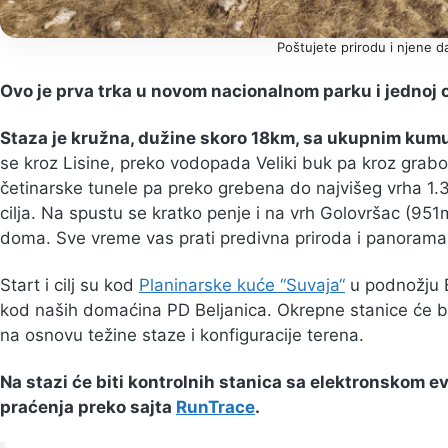
Poštujete prirodu i njene d
Ovo je prva trka u novom nacionalnom parku i jednoj od
Staza je kružna, dužine skoro 18km, sa ukupnim ku
se kroz Lisine, preko vodopada Veliki buk pa kroz grab
četinarske tunele pa preko grebena do najvišeg vrha 1.
cilja. Na spustu se kratko penje i na vrh Golovršac (95
doma. Sve vreme vas prati predivna priroda i panoram
Start i cilj su kod
Planinarske kuće “Suvaja“
u podnožju 
kod naših domaćina PD Beljanica. Okrepne stanice će bi
na osnovu težine staze i konfiguracije terena.
Na stazi će biti kontrolnih stanica sa elektronskom e
praćenja preko sajta
RunTrace
.