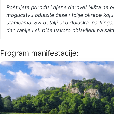
Poštujete prirodu i njene darove! Ništa ne o
mogućstvu odlažite čaše i folije okrepe ko
stanicama. Svi detalji oko dolaska, parkinga
dan ranije i sl. biće uskoro objavljeni na sajt
Program manifestacije: