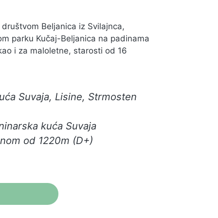
društvom Beljanica iz Svilajnca,
alnom parku Kučaj-Beljanica na padinama
ao i za maloletne, starosti od 16
uća Suvaja, Lisine, Strmosten
ninarska kuća Suvaja
onom od 1220m (D+)