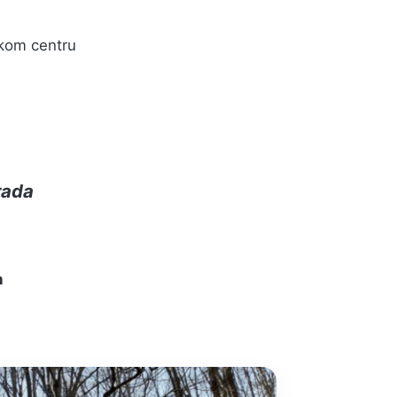
skom centru
rada
h