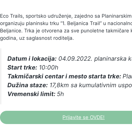
Eco Trails, sportsko udruženje, zajedno sa Planinarskim 
organizuju planinsku trku “1. Beljanica Trail” u nacion
Beljanice. Trka je otvorena za sve punoletne takmičare k
godina, uz saglasnost roditelja.
Datum i lokacija:
04.09.2022. planinarska k
Start trke:
10:00h
Takmičarski centar i mesto starta trke:
Pla
Dužina staze:
17,8km sa kumulativnim usp
Vremenski limit:
5h
Prijavite se OVDE!