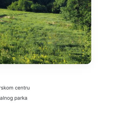
arskom centru
nalnog parka