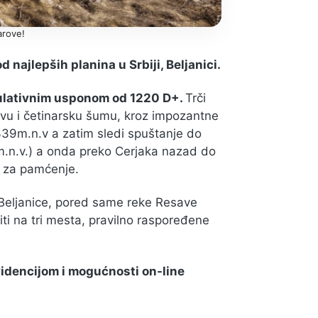
arove!
 najlepših planina u Srbiji, Beljanici.
mulativnim usponom od 1220 D+.
Trči
ovu i četinarsku šumu, kroz impozantne
339m.n.v a zatim sledi spuštanje do
1m.n.v.) a onda preko Cerjaka nazad do
a za pamćenje.
Beljanice, pored same reke Resave
ti na tri mesta, pravilno raspoređene
videncijom i mogućnosti on-line