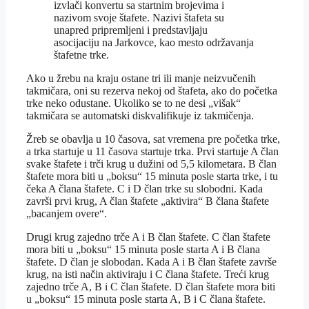
izvlači konvertu sa startnim brojevima i
nazivom svoje štafete. Nazivi štafeta su
unapred pripremljeni i predstavljaju
asocijaciju na Jarkovce, kao mesto održavanja
štafetne trke.
Ako u žrebu na kraju ostane tri ili manje neizvučenih
takmičara, oni su rezerva nekoj od štafeta, ako do početka
trke neko odustane. Ukoliko se to ne desi „višak“
takmičara se automatski diskvalifikuje iz takmičenja.
Žreb se obavlja u 10 časova, sat vremena pre početka trke,
a trka startuje u 11 časova startuje trka. Prvi startuje A član
svake štafete i trči krug u dužini od 5,5 kilometara. B član
štafete mora biti u „boksu“ 15 minuta posle starta trke, i tu
čeka A člana štafete. C i D član trke su slobodni. Kada
završi prvi krug, A član štafete „aktivira“ B člana štafete
„bacanjem overe“.
Drugi krug zajedno trče A i B član štafete. C član štafete
mora biti u „boksu“ 15 minuta posle starta A i B člana
štafete. D član je slobodan. Kada A i B član štafete završe
krug, na isti način aktiviraju i C člana štafete. Treći krug
zajedno trče A, B i C član štafete. D član štafete mora biti
u „boksu“ 15 minuta posle starta A, B i C člana štafete.