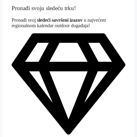
Pronađi svoju sledeću trku!
Pron
ađi svoj
sledeći savršeni izazov
u najvećem
regionalnom kalendar outdoor događaja!