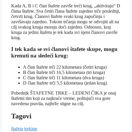
Kada A, B i C član štafete završe treći krug, „aktiviraju“ D
člana štafete. Sva četiri člana štafete zajedno trče poslednji,
četvrti krug. Članovi štafete svaki krug započinju i
završavaju zajedno. Tokom trčanja mogu se odvojiti ali na
cilj svakog kruga moraju doći zajedno. Odnosno, kraj
kruga za jednu štafetu je tek kada svi njeni članovi završe
krug.
I tek kada se svi članovi štafete skupe, mogu
krenuti na sledeći krug:
A član štafete trči 22 kilometara (četiri kruga)
B član štafete trči 16,5 kilometara (tri kruga)
C član štafete trči 11 kilometara (dva kruga)
D član štafete trči 5,5 kilometara (jedan krug)
Pobednik ŠTAFETNE TRKE – LEDENI ČIKA je onaj
štafetni tim koji za najkraće vreme, poštujući sva gore
navedena pravila, najbrže stigne na cilj.
Tagovi
štafeta
treking