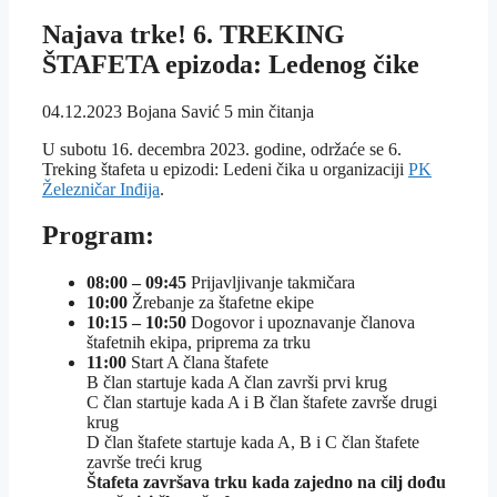
Najava trke! 6. TREKING
ŠTAFETA epizoda: Ledenog čike
04.12.2023
Bojana Savić
5 min čitanja
U subotu 16. decembra 2023. godine, održaće se 6.
Treking štafeta u epizodi: Ledeni čika u organizaciji
PK
Železničar Inđija
.
Program:
08:00 – 09:45
Prijavljivanje takmičara
10:00
Žrebanje za štafetne ekipe
10:15 – 10:50
Dogovor i upoznavanje članova
štafetnih ekipa, priprema za trku
11:00
Start A člana štafete
B član startuje kada A član završi prvi krug
C član startuje kada A i B član štafete završe drugi
krug
D član štafete startuje kada A, B i C član štafete
završe treći krug
Štafeta završava trku kada zajedno na cilj dođu