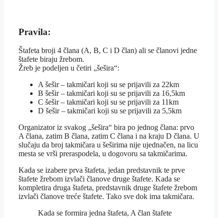
Pravila:
Štafeta broji 4 člana (A, B, C i D član) ali se članovi jedne
štafete biraju žrebom.
Žreb je podeljen u četiri „šešira“:
A šešir – takmičari koji su se prijavili za 22km
B šešir – takmičari koji su se prijavili za 16,5km
C šešir – takmičari koji su se prijavili za 11km
D šešir – takmičari koji su se prijavili za 5,5km
Organizator iz svakog „šešira“ bira po jednog člana: prvo
A člana, zatim B člana, zatim C člana i na kraju D člana. U
slučaju da broj takmičara u šeširima nije ujednačen, na licu
mesta se vrši preraspodela, u dogovoru sa takmičarima.
Kada se izabere prva štafeta, jedan predstavnik te prve
štafete žrebom izvlači članove druge štafete. Kada se
kompletira druga štafeta, predstavnik druge štafete žrebom
izvlači članove treće štafete. Tako sve dok ima takmičara.
Kada se formira jedna štafeta, A član štafete