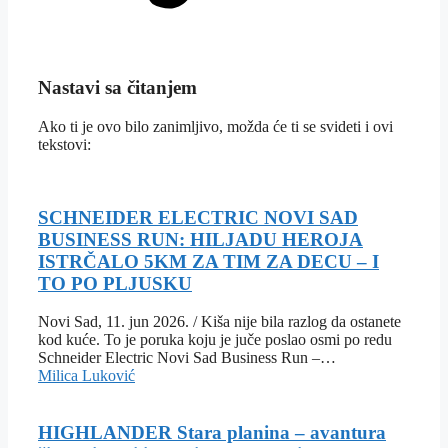
Nastavi sa čitanjem
Ako ti je ovo bilo zanimljivo, možda će ti se svideti i ovi
tekstovi:
SCHNEIDER ELECTRIC NOVI SAD
BUSINESS RUN: HILJADU HEROJA
ISTRČALO 5KM ZA TIM ZA DECU – I
TO PO PLJUSKU
Novi Sad, 11. jun 2026. / Kiša nije bila razlog da ostanete
kod kuće. To je poruka koju je juče poslao osmi po redu
Schneider Electric Novi Sad Business Run –…
Milica Luković
HIGHLANDER Stara planina – avantura