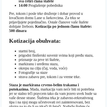
sva četiri člana štafete
14:00
Proglašenje pobednika
Pre, tokom i posle trke druženje i dobar provod u
lovačkom domu Lane u Jarkovcima. Za trku se
prijavljujete pojedinačno. Ostale članove vaše štafete
dobijate žrebom.
Kotizacija po jednom članu štafete:
500 dinara
Kotizacija obuhvata:
startni broj,
prigodni finišerski suvenir svima koji pređu stazu,
priznanje za prve tri štafete,
markiranu i uređenu stazu,
okrepu na cilju (čaj, voda, voće)
Fotografije sa staze
strava zabavu pre, tokom i za vreme trke.
Staza je markirana crveno-belim trakama i
pu
tokazima.
Mada, markacija vam neće biti ni potrebna
jer se stalno trči pravcem tako da vam jezero uvek bude sa
vaše desne strane. Štafetna trka je zabavno-rekreativnog
tipa i na njoj mogu učestvovati svi zainteresovani, bez
obzira na to da li su trkači ili šetači. Najbrže štafete će