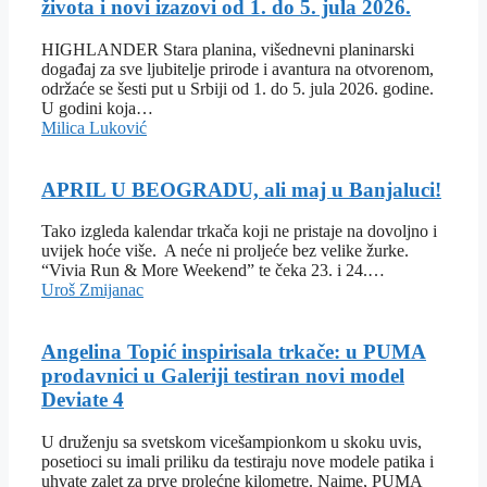
života i novi izazovi od 1. do 5. jula 2026.
HIGHLANDER Stara planina, višednevni planinarski
događaj za sve ljubitelje prirode i avantura na otvorenom,
održaće se šesti put u Srbiji od 1. do 5. jula 2026. godine.
U godini koja…
Milica Luković
APRIL U BEOGRADU, ali maj u Banjaluci!
Tako izgleda kalendar trkača koji ne pristaje na dovoljno i
uvijek hoće više. A neće ni proljeće bez velike žurke.
“Vivia Run & More Weekend” te čeka 23. i 24.…
Uroš Zmijanac
Angelina Topić inspirisala trkače: u PUMA
prodavnici u Galeriji testiran novi model
Deviate 4
U druženju sa svetskom vicešampionkom u skoku uvis,
posetioci su imali priliku da testiraju nove modele patika i
uhvate zalet za prve prolećne kilometre. Naime, PUMA