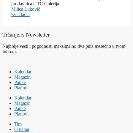
prodavnica u TC Galerija…
Milica Luković
Svi članci
Trčanje.rs Newsletter
Najbolje vesti i pogodnosti maksimalno dva puta mesečno u tvom
Inboxu.
Kalendar
Magazin
Patike
Planovi
Kalendar
Magazin
Patike
Planovi
Tim
O nama