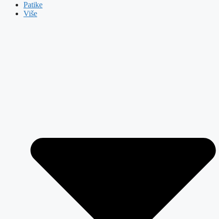
Patike
Više