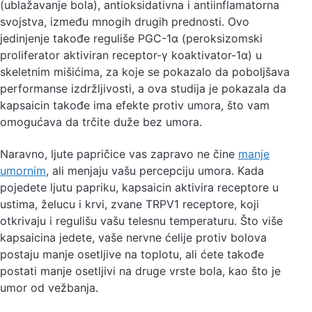
(ublažavanje bola), antioksidativna i antiinflamatorna
svojstva, između mnogih drugih prednosti. Ovo
jedinjenje takođe reguliše PGC-1α (peroksizomski
proliferator aktiviran receptor-γ koaktivator-1α) u
skeletnim mišićima, za koje se pokazalo da poboljšava
performanse izdržljivosti, a ova studija je pokazala da
kapsaicin takođe ima efekte protiv umora, što vam
omogućava da trčite duže bez umora.
Naravno, ljute papričice vas zapravo ne čine
manje
umornim
, ali menjaju vašu percepciju umora. Kada
pojedete ljutu papriku, kapsaicin aktivira receptore u
ustima, želucu i krvi, zvane TRPV1 receptore, koji
otkrivaju i regulišu vašu telesnu temperaturu. Što više
kapsaicina jedete, vaše nervne ćelije protiv bolova
postaju manje osetljive na toplotu, ali ćete takođe
postati manje osetljivi na druge vrste bola, kao što je
umor od vežbanja.