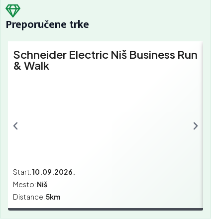
Preporučene trke
Schneider Electric Niš Business Run
Sc
& Walk
Bu
Start:
10.09.2026.
Star
Mesto:
Niš
Mes
Distance:
5km
Dist