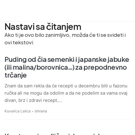
Nastavi sa čitanjem
Ako ti je ovo bilo zanimljivo, možda će ti se svideti i
ovi tekstovi:
Puding od čia semenki i japanske jabuke
(ili malina/borovnica…) za prepodnevno
trčanje
Znam da sam rekla da će recepti u decembru biti u fazonu
ručka ali ne mogu da odolim a da ne podelim sa vama ovaj
divan, brz i zdravi recept.…
Kuvarica Lalica
Ishrana