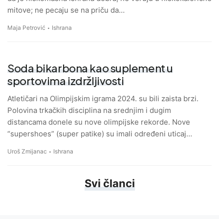
mitove; ne pecaju se na priču da…
Maja Petrović
Ishrana
Soda bikarbona kao suplement u
sportovima izdržljivosti
Atletičari na Olimpijskim igrama 2024. su bili zaista brzi.
Polovina trkačkih disciplina na srednjim i dugim
distancama donele su nove olimpijske rekorde. Nove
“supershoes” (super patike) su imali određeni uticaj…
Uroš Zmijanac
Ishrana
Svi članci