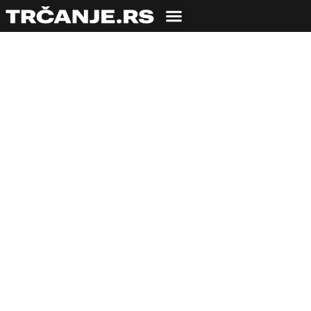
ISHRANA
Mogu li ljute
papričice da
poboljšaju vaše
trkačke performanse
i izdržljivost?
04.11.2021
Uroš Zmijanac
3 min čitanja