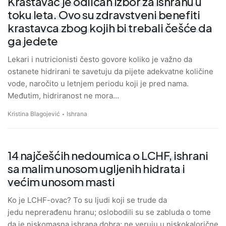
Krastavac je odličan izbor za ishranu u
toku leta. Ovo su zdravstveni benefiti
krastavca zbog kojih bi trebali češće da
ga jedete
Lekari i nutricionisti često govore koliko je važno da
ostanete hidrirani te savetuju da pijete adekvatne količine
vode, naročito u letnjem periodu koji je pred nama.
Međutim, hidriranost ne mora…
Kristina Blagojević
Ishrana
14 najčešćih nedoumica o LCHF, ishrani
sa malim unosom ugljenih hidrata i
većim unosom masti
Ko je LCHF-ovac? To su ljudi koji se trude da
jedu neprerađenu hranu; oslobodili su se zabluda o tome
da je niskomasna ishrana dobra; ne veruju u niskokalorične