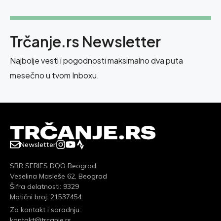
Trčanje.rs Newsletter
Najbolje vesti i pogodnosti maksimalno dva puta
mesečno u tvom Inboxu.
Newsletter
SBR SERIES DOO Beograd
Veselina Masleše 62, Beograd
Šifra delatnosti: 9329
Matični broj: 21537454
Za kontakt i saradnju:
kontakt@trcanje.rs