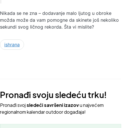
Nikada se ne zna – dodavanje malo ljutog u obroke
možda može da vam pomogne da skinete još nekoliko
sekundi svog ličnog rekorda. Šta vi mislite?
ishrana
Pronađi svoju sledeću trku!
Pron
ađi svoj
sledeći savršeni izazov
u najvećem
regionalnom kalendar outdoor događaja!