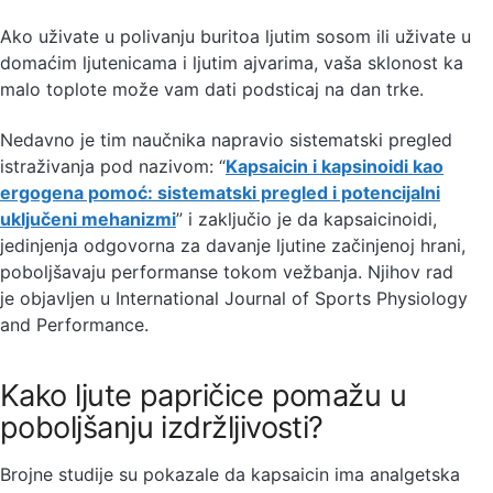
Ako uživate u polivanju buritoa ljutim sosom ili uživate u
domaćim ljutenicama i ljutim ajvarima, vaša sklonost ka
malo toplote može vam dati podsticaj na dan trke.
Nedavno je tim naučnika napravio sistematski pregled
istraživanja pod nazivom: “
Kapsaicin i kapsinoidi kao
ergogena pomoć: sistematski pregled i potencijalni
uključeni mehanizmi
” i zaključio je da kapsaicinoidi,
jedinjenja odgovorna za davanje ljutine začinjenoj hrani,
poboljšavaju performanse tokom vežbanja. Njihov rad
je objavljen u International Journal of Sports Physiology
and Performance.
Kako ljute papričice pomažu u
poboljšanju izdržljivosti?
Brojne studije su pokazale da kapsaicin ima analgetska