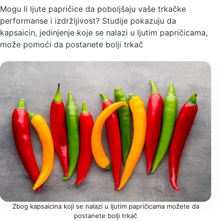
Mogu li ljute papričice da poboljšaju vaše trkačke
performanse i izdržljivost? Studije pokazuju da
kapsaicin, jedinjenje koje se nalazi u ljutim papričicama,
može pomoći da postanete bolji trkač
Zbog kapsaicina koji se nalazi u ljutim papričicama možete da
postanete bolji trkač