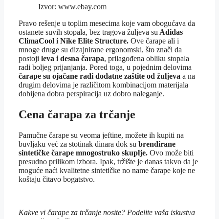
Izvor: www.ebay.com
Pravo rešenje u toplim mesecima koje vam obogućava da
ostanete suvih stopala, bez tragova žuljeva su
Adidas
ClimaCool i Nike Elite Structure.
Ove čarape ali i
mnoge druge su dizajnirane ergonomski, što znači da
postoji
leva i desna čarapa
, prilagođena obliku stopala
radi boljeg prijanjanja. Pored toga, u pojednim delovima
čarape su ojačane radi dodatne zaštite od žuljeva
a na
drugim delovima je različitom kombinacijom materijala
dobijena dobra perspiracija uz dobro naleganje.
Cena čarapa za trčanje
Pamučne čarape su veoma jeftine, možete ih kupiti na
buvljaku već za stotinak dinara dok su
brendirane
sintetičke čarape mnogostruko skuplje.
Ovo može biti
presudno prilikom izbora. Ipak, tržište je danas takvo da je
moguće naći kvalitetne sintetičke no name čarape koje ne
koštaju čitavo bogatstvo.
Kakve vi čarape za trčanje nosite? Podelite vaša iskustva