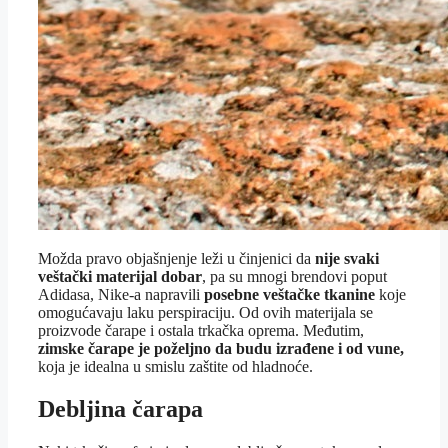
Možda pravo objašnjenje leži u činjenici da
nije svaki
veštački materijal dobar
, pa su mnogi brendovi poput
Adidasa, Nike-a napravili
posebne veštačke tkanine
koje
omogućavaju laku perspiraciju. Od ovih materijala se
proizvode čarape i ostala trkačka oprema. Međutim,
zimske čarape je poželjno da budu izrađene i od vune,
koja je idealna u smislu zaštite od hladnoće.
Debljina čarapa