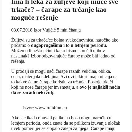
Ima li leka za žuljeve koji muče sve
trkače? – čarape za trčanje kao
moguće rešenje
03.07.2018
Igor Vujičić
5 min čitanja
Žuljevi su za trkače/ce bolna svakodnevnica, naročito ako
pričamo o
dugoprugašima i to u letnjem periodu.
Možemo li nešto učiniti kako bismo sprečili njihov
nastanak? Izbor odgovarajuće čarape može biti jedno od
rešenja.
U prodaji se mogu naći čarape raznih veličina, oblika,
cena, materijala i debljina. Svi ovi faktori imaju uticaja na
to kakve ćemo čarape koristiti za trčanje. Postoje trkači
koji ne nose čarape jer im smetaju, a
ovo je najlakši način
da se zaradi neki žulj.
Izvor: www.run4fun.eu
Ako ste ikada obuvali patike na bosu nogu, naročito u
letnjem periodu, onda znate da se prilikom izuvanja uložak
uvek pomeri jer se stopalo zalepi za njega. Čarape imaju