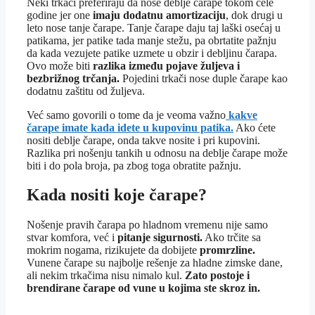
Neki trkači preferiraju da nose deblje čarape tokom cele
godine jer one
imaju dodatnu amortizaciju
, dok drugi u
leto nose tanje čarape. Tanje čarape daju taj laški osećaj u
patikama, jer patike tada manje stežu, pa obrtatite pažnju
da kada vezujete patike uzmete u obzir i debljinu čarapa.
Ovo može biti
razlika između pojave žuljeva i
bezbrižnog trčanja.
Pojedini trkači nose duple čarape kao
dodatnu zaštitu od žuljeva.
Već samo govorili o tome da je veoma važno
kakve
čarape imate kada idete u kupovinu patika.
Ako ćete
nositi deblje čarape, onda takve nosite i pri kupovini.
Razlika pri nošenju tankih u odnosu na deblje čarape može
biti i do pola broja, pa zbog toga obratite pažnju.
Kada nositi koje čarape?
Nošenje pravih čarapa po hladnom vremenu nije samo
stvar komfora, već i
pitanje sigurnosti.
Ako trčite sa
mokrim nogama, rizikujete da dobijete
promrzline.
Vunene čarape su najbolje rešenje za hladne zimske dane,
ali nekim trkačima nisu nimalo kul.
Zato postoje i
brendirane čarape od vune u kojima ste skroz in.