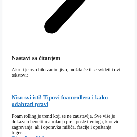
Nastavi sa čitanjem
Ako ti je ovo bilo zanimljivo, možda će ti se svideti i ovi
tekstovi:
Nisu svi isti! Tipovi foamrollera i kako
odabrati pravi
Foam rolling je trend koji se ne zaustavlja. Sve više je
dokaza o benefitima rolanja pre i posle treninga, kao vid
zagrevanja, ali i oporavka mišića, fascije i opuštanja
triger…