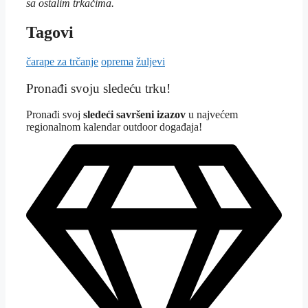
sa ostalim trkačima.
Tagovi
čarape za trčanje
oprema
žuljevi
Pronađi svoju sledeću trku!
Pron
ađi svoj
sledeći savršeni izazov
u najvećem
regionalnom kalendar outdoor događaja!