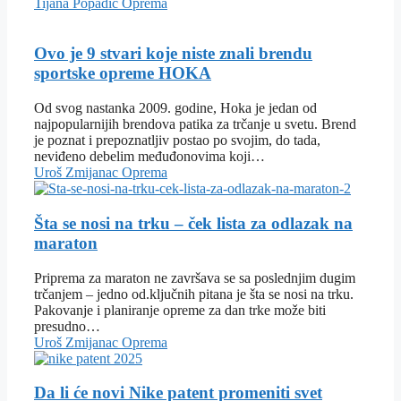
Tijana Popadić
Oprema
Ovo je 9 stvari koje niste znali brendu
sportske opreme HOKA
Od svog nastanka 2009. godine, Hoka je jedan od
najpopularnijih brendova patika za trčanje u svetu. Brend
je poznat i prepoznatljiv postao po svojim, do tada,
neviđeno debelim međuđonovima koji…
Uroš Zmijanac
Oprema
Šta se nosi na trku – ček lista za odlazak na
maraton
Priprema za maraton ne završava se sa poslednjim dugim
trčanjem – jedno od.ključnih pitana je šta se nosi na trku.
Pakovanje i planiranje opreme za dan trke može biti
presudno…
Uroš Zmijanac
Oprema
Da li će novi Nike patent promeniti svet