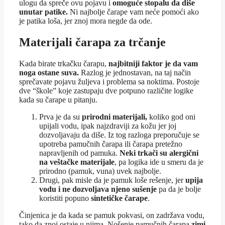
ulogu da spreče ovu pojavu i
omoguće stopalu da diše
unutar patike.
Ni najbolje čarape vam neće pomoći ako
je patika loša, jer znoj mora negde da ode.
Materijali čarapa za trčanje
Kada birate trkačku čarapu,
najbitniji faktor je da vam
noga ostane suva.
Razlog je jednostavan, na taj način
sprečavate pojavu žuljeva i problema sa noktima. Postoje
dve “škole” koje zastupaju dve potpuno različite logike
kada su čarape u pitanju.
Prva je da su
prirodni materijali,
koliko god oni
upijali vodu, ipak najzdraviji za kožu jer joj
dozvoljavaju da diše. Iz tog razloga preporučuje se
upotreba pamučnih čarapa ili čarapa pretežno
napravljenih od pamuka.
Neki trkači su alergični
na veštačke materijale
, pa logika ide u smeru da je
prirodno (pamuk, vuna) uvek najbolje.
Drugi, pak misle da je pamuk loše rešenje, jer
upija
vodu i ne dozvoljava njeno sušenje
pa da je bolje
koristiti popuno
sintetičke čarape
.
Činjenica je da kada se pamuk pokvasi, on zadržava vodu,
tako da znoj ostaje u njima. Nošenje pamučnih čarapa
zimi