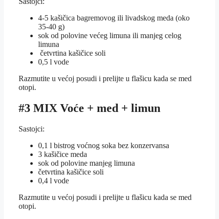
Sastojci:
4-5 kašičica bagremovog ili livadskog meda (oko
35-40 g)
sok od polovine većeg limuna ili manjeg celog
limuna
četvrtina kašičice soli
0,5 l vode
Razmutite u većoj posudi i prelijte u flašicu kada se med
otopi.
#3 MIX Voće + med + limun
Sastojci:
0,1 l bistrog voćnog soka bez konzervansa
3 kašičice meda
sok od polovine manjeg limuna
četvrtina kašičice soli
0,4 l vode
Razmutite u većoj posudi i prelijte u flašicu kada se med
otopi.