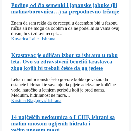
Puding od čia semenki i japanske jabuke (ili
malina/borovnica…) za prepodnevno trčanje
Znam da sam rekla da će recepti u decembru biti u fazonu
ručka ali ne mogu da odolim a da ne podelim sa vama ovaj
divan, brz i zdravi recept.…
Kuvarica Lalica
Ishrana
Krastavac je odličan izbor za ishranu u toku
leta. Ovo su zdravstveni benefiti krastavca
zbog kojih bi trebali češće da ga jedete
Lekari i nutricionisti često govore koliko je važno da
ostanete hidrirani te savetuju da pijete adekvatne količine
vode, naročito u letnjem periodu koji je pred nama.
Međutim, hidriranost ne mora…
Kristina Blagojević
Ishrana
14 najčešćih nedoumica o LCHF, ishrani sa
malim unosom ugljenih hidrata i
većim unosom masti