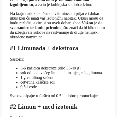
izgubljenu so
, a za to je kuhinjska so dobar izbor.
Na kraju nadoknadićemo i vitamine, a i prijaće i dobar
ukus koji će imati vaš izotonični napitak. Ukusi mogu da
budu različiti, a citrusi su uvek dobar izbor.
Važno je da
sve namirnice budu prirodne
, što znači da bi bilo dobro
da izbegavate sokove na rastvaranje ili druge hemijski
obrađene namirnice.
#1 Limunada + dekstroza
Sastojci:
5-6 kašičica dekstroze (oko 35-40 g)
sok od pola većeg limuna ili manjeg celog limuna
1 g vanilinog šećera
četvrtina kašičice soli
0,5 l vode
Sve ovo sipajte u flašicu od 0.5 l i dobro promućkajte.
#2 Limun + med izotonik