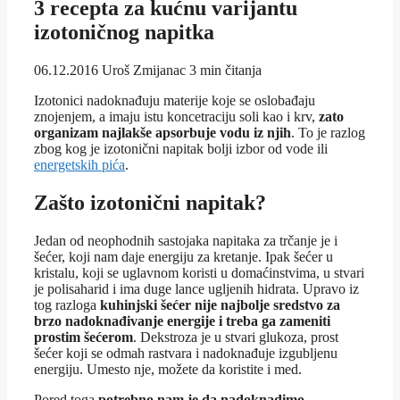
3 recepta za kućnu varijantu
izotoničnog napitka
06.12.2016
Uroš Zmijanac
3 min čitanja
Izotonici nadoknađuju materije koje se oslobađaju
znojenjem, a imaju istu koncetraciju soli kao i krv,
zato
organizam najlakše apsorbuje vodu iz njih
. To je razlog
zbog kog je izotonični napitak bolji izbor od vode ili
energetskih pića
.
Zašto izotonični napitak?
Jedan od neophodnih sastojaka napitaka za trčanje je i
šećer, koji nam daje energiju za kretanje. Ipak šećer u
kristalu, koji se uglavnom koristi u domaćinstvima, u stvari
je polisaharid i ima duge lance ugljenih hidrata. Upravo iz
tog razloga
kuhinjski šećer nije najbolje sredstvo za
brzo nadoknađivanje energije i treba ga zameniti
prostim šećerom
. Dekstroza je u stvari glukoza, prost
šećer koji se odmah rastvara i nadoknađuje izgubljenu
energiju. Umesto nje, možete da koristite i med.
Pored toga
potrebno nam je da nadoknadimo