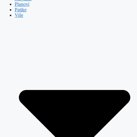
Planovi
Patike
Više