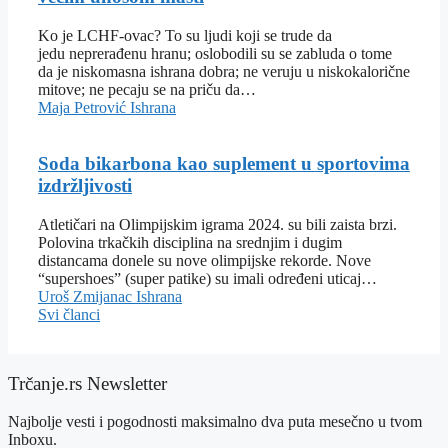
Ko je LCHF-ovac? To su ljudi koji se trude da
jedu neprerađenu hranu; oslobodili su se zabluda o tome
da je niskomasna ishrana dobra; ne veruju u niskokalorične
mitove; ne pecaju se na priču da…
Maja Petrović
Ishrana
Soda bikarbona kao suplement u sportovima
izdržljivosti
Atletičari na Olimpijskim igrama 2024. su bili zaista brzi.
Polovina trkačkih disciplina na srednjim i dugim
distancama donele su nove olimpijske rekorde. Nove
“supershoes” (super patike) su imali određeni uticaj…
Uroš Zmijanac
Ishrana
Svi članci
Trčanje.rs Newsletter
Najbolje vesti i pogodnosti maksimalno dva puta mesečno u tvom
Inboxu.