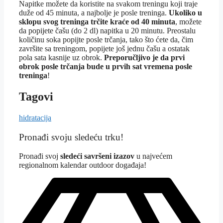
Napitke možete da koristite na svakom treningu koji traje
duže od 45 minuta, a najbolje je posle treninga.
Ukoliko u
sklopu svog treninga trčite kraće od 40 minuta
, možete
da popijete čašu (do 2 dl) napitka u 20 minutu. Preostalu
količinu soka popijte posle trčanja, tako što ćete da, čim
završite sa treningom, popijete još jednu čašu a ostatak
pola sata kasnije uz obrok.
Preporučljivo je da prvi
obrok posle trčanja bude u prvih sat vremena posle
treninga
!
Tagovi
hidratacija
Pronađi svoju sledeću trku!
Pron
ađi svoj
sledeći savršeni izazov
u najvećem
regionalnom kalendar outdoor događaja!