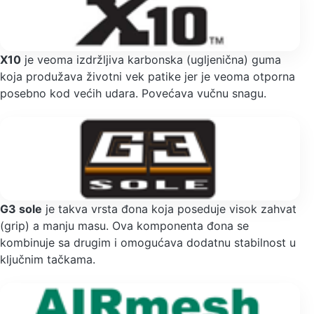
X10
je veoma izdržljiva karbonska (ugljenična) guma
koja produžava životni vek patike jer je veoma otporna
posebno kod većih udara. Povećava vučnu snagu.
G3 sole
je takva vrsta đona koja poseduje visok zahvat
(grip) a manju masu. Ova komponenta đona se
kombinuje sa drugim i omogućava dodatnu stabilnost u
ključnim tačkama.