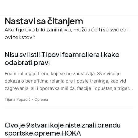
Nastavi sa čitanjem
Ako ti je ovo bilo zanimljivo, možda će ti se svideti i
ovi tekstovi:
Nisu svi isti! Tipovi foamrollera i kako
odabrati pravi
Foam rolling je trend koji se ne zaustavlja. Sve više je
dokaza o benefitima rolanja pre i posle treninga, kao vid
zagrevanja, ali i oporavka mišića, fascije i opuštanja triger…
Tijana Popadić
Oprema
Ovo je 9 stvari koje niste znali brendu
sportske opreme HOKA