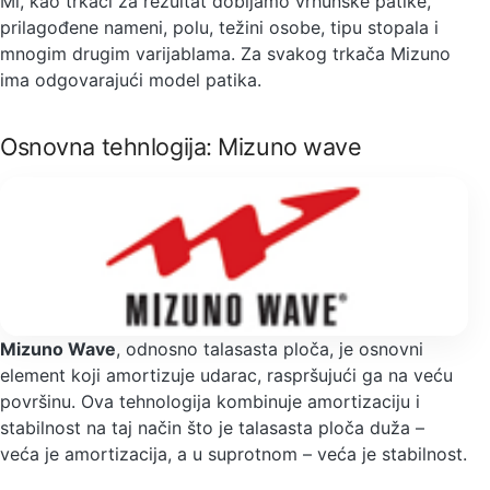
Mi, kao trkači za rezultat dobijamo vrhunske patike,
prilagođene nameni, polu, težini osobe, tipu stopala i
mnogim drugim varijablama. Za svakog trkača Mizuno
ima odgovarajući model patika.
Osnovna tehnlogija: Mizuno wave
Mizuno Wave
, odnosno talasasta ploča, je osnovni
element koji amortizuje udarac, raspršujući ga na veću
površinu. Ova tehnologija kombinuje amortizaciju i
stabilnost na taj način što je talasasta ploča duža –
veća je amortizacija, a u suprotnom – veća je stabilnost.