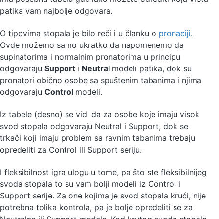
patika vam najbolje odgovara.
O tipovima stopala je bilo reči i u članku o
pronaciji
.
Ovde možemo samo ukratko da napomenemo da
supinatorima i normalnim pronatorima u principu
odgovaraju
Support
i
Neutral
modeli patika, dok su
pronatori obično osobe sa spuštenim tabanima i njima
odgovaraju
Control
modeli.
Iz tabele (desno) se vidi da za osobe koje imaju visok
svod stopala odgovaraju Neutral i Support, dok se
trkači koji imaju problem sa ravnim tabanima trebaju
opredeliti za Control ili Support seriju.
I fleksibilnost igra ulogu u tome, pa što ste fleksibilnijeg
svoda stopala to su vam bolji modeli iz Control i
Support serije. Za one kojima je svod stopala krući, nije
potrebna tolika kontrola, pa je bolje opredeliti se za