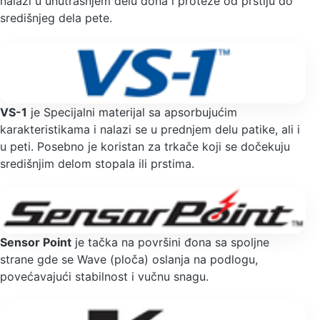
nalazi u unutrašnjem delu đona i proteže od prstiju do
središnjeg dela pete.
VS-1
je Specijalni materijal sa apsorbujućim
karakteristikama i nalazi se u prednjem delu patike, ali i
u peti. Posebno je koristan za trkače koji se dočekuju
središnjim delom stopala ili prstima.
Sensor Point
je tačka na površini đona sa spoljne
strane gde se Wave (ploča) oslanja na podlogu,
povećavajući stabilnost i vučnu snagu.