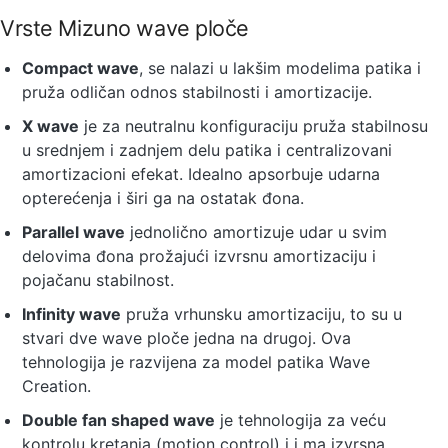
Vrste Mizuno wave ploče
Compact wave
, se nalazi u lakšim modelima patika i
pruža odličan odnos stabilnosti i amortizacije.
X wave
je za neutralnu konfiguraciju pruža stabilnosu
u srednjem i zadnjem delu patika i centralizovani
amortizacioni efekat. Idealno apsorbuje udarna
opterećenja i širi ga na ostatak đona.
Parallel wave
jednolično amortizuje udar u svim
delovima đona prožajući izvrsnu amortizaciju i
pojačanu stabilnost.
Infinity wave
pruža vrhunsku amortizaciju, to su u
stvari dve wave ploče jedna na drugoj. Ova
tehnologija je razvijena za model patika Wave
Creation.
Double fan shaped wave
je tehnologija za veću
kontrolu kretanja (motion control) i i ma izvrsna