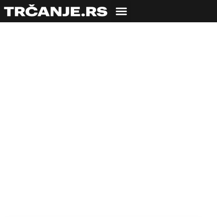
OPREMA
Patike i tehnologija:
Mizuno
06.09.2009
Igor Vujičić
5 min čitanja