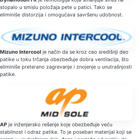
stopalo u smislu položaja pete u patici. Tako se
eliminiše distorzija i omogućava savršenu udobnost.
Mizuno Intercool
je način da se kroz ceo središnji deo
patike u toku trčanja obezbeđuje dobra ventilacija, što
eliminiše preterano zagrevanje i znojenje u unutrašnjosti
patike.
AP
je inženjersko rešenje koje obezbeđuje veću
stabilnost i odraz patike. To je poseban materijal koji se