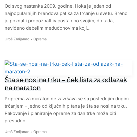
Od svog nastanka 2009. godine, Hoka je jedan od
najpopularnijih brendova patika za trčanje u svetu. Brend
je poznat i prepoznatljiv postao po svojim, do tada,
neviđeno debelim međuđonovima koji…
Uroš Zmijanac
Oprema
Šta se nosi na trku – ček lista za odlazak
na maraton
Priprema za maraton ne završava se sa poslednjim dugim
trčanjem – jedno od.ključnih pitana je šta se nosi na trku.
Pakovanje i planiranje opreme za dan trke može biti
presudno…
Uroš Zmijanac
Oprema