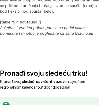
Neutralne ili Support modele. Kod krutog svoda stopala
se prilikom koračanja i trčanja svod ne spušta (crno) a
kod fleksibilnog spušta (belo).
[table “57” not found /]
Animiran i vrlo lep prikaz gde se na patici nalaze
pomenute tehnologije pogledajte na sajtu
Mizuno.eu
Pronađi svoju sledeću trku!
Pron
ađi svoj
sledeći savršeni izazov
u najvećem
regionalnom kalendar outdoor događaja!