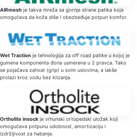
AIRmesh
je takva mreža sa gornje strane patika koja
omogućava da koža diše i obezbeđuje potpun komfor.
Wet Traction
je tehnologija za off road patike u kojoj je
gumena komponenta đona usmerena u 2 pravca. Tako
se pojačava zahvat (grip) u svim uslovima, a lakše
prolazi kroz vodu bez klizanja.
Ortholite insock
je vrhunski ortopedski uložak koji
omogućava potpunu udobnost, amortizaciju i
izdržljivost za habanje.