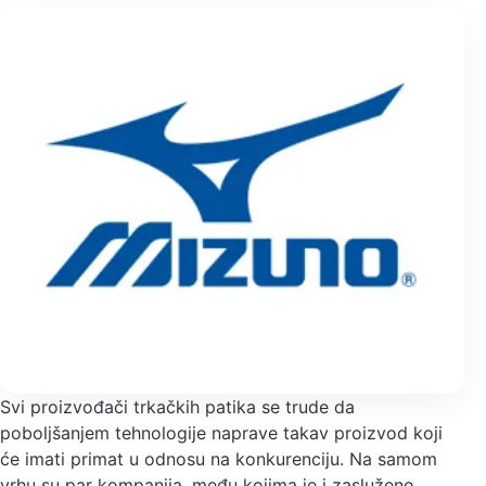
Svi proizvođači trkačkih patika se trude da
poboljšanjem tehnologije naprave takav proizvod koji
će imati primat u odnosu na konkurenciju. Na samom
vrhu su par kompanija, među kojima je i zasluženo