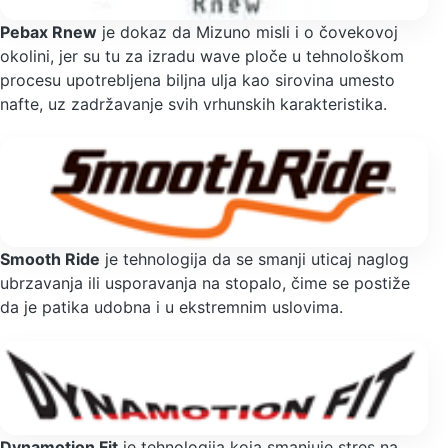
Pebax Rnew
je dokaz da Mizuno misli i o čovekovoj
okolini, jer su tu za izradu wave ploče u tehnološkom
procesu upotrebljena biljna ulja kao sirovina umesto
nafte, uz zadržavanje svih vrhunskih karakteristika.
Smooth Ride
je tehnologija da se smanji uticaj naglog
ubrzavanja ili usporavanja na stopalo, čime se postiže
da je patika udobna i u ekstremnim uslovima.
Dynamotion Fit
je tehnologija koja smanjuje stres na