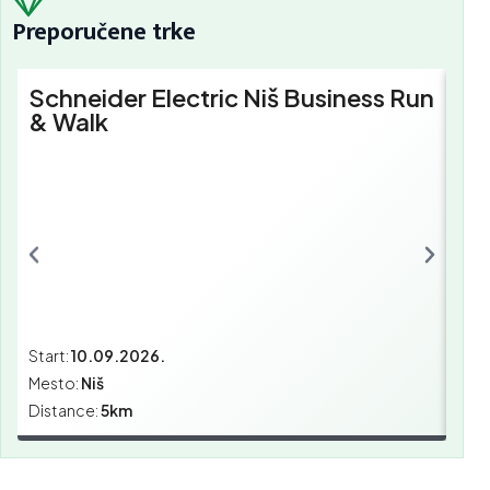
Preporučene trke
Schneider Electric Niš Business Run
Sc
& Walk
Bu
Start:
10.09.2026.
Star
Mesto:
Niš
Mes
Distance:
5km
Dist