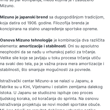
Mizuno.
Mizuno je japanski brend
sa dugogodišnjom tradicijom,
koja datira od 1906. godine. Filozofija brenda je
koncipirana na stalno unapređenje sportske opreme.
Osnova Mizuno tehnologije
je kombinacija dva različita
elementa:
amortizacije i stabilnosti
. Oni su apsolutno
neophodni da se nađu u vrhunskoj patici za trčanje.
Velike sile koje se javljaju u toku procesa trčanja utiču
na svaki deo tela, pa je važna prava mera amortizacije i
stabilnosti, što smanjuje mogućnosti za povrede.
Istraživački centar Mizuno-a se nalazi u Japanu, a
fabrike su u Kini, Vijetnamu i ostalim zemljama dalekog
istoka. U Japanu se studiozno ispituje ceo proces
ljudskog koraka, od koračanja do sprinta. Na osnovu
istraživanja projektuju se novi modeli sportske obuće.