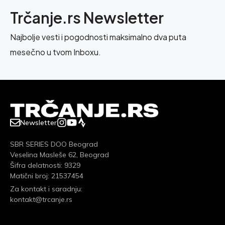
Trčanje.rs Newsletter
Najbolje vesti i pogodnosti maksimalno dva puta
mesečno u tvom Inboxu.
Newsletter
SBR SERIES DOO Beograd
Veselina Masleše 62, Beograd
Šifra delatnosti: 9329
Matični broj: 21537454
Za kontakt i saradnju:
kontakt@trcanje.rs