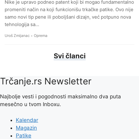
Nike je upravo podneo patent koji bi mogao fundamentalno
promeniti način na koji funkcionišu trkačke patike. Ovo nije
samo novi tip pene ili poboljšani dizajn, već potpuno nova
tehnologija sa…
Uroš Zmijanac
Oprema
Svi članci
Trčanje.rs Newsletter
Najbolje vesti i pogodnosti maksimalno dva puta
mesečno u tvom Inboxu.
Kalendar
Magazin
Patike