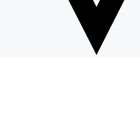
OPREMA
Najbolji modeli patika
za rekreativce ovog