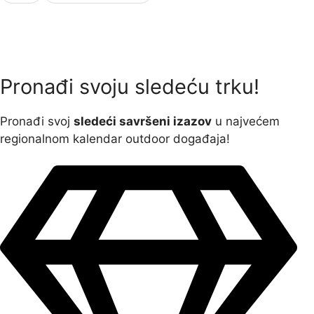
Pronađi svoju sledeću trku!
Pron
ađi svoj
sledeći savršeni izazov
u najvećem
regionalnom kalendar outdoor događaja!