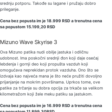
srednju potporu. Takođe su lagane i pružaju dobro
prileganje.
Cena bez popusta im je 18.999 RSD a trenutna cena
sa popustom 15.199,20 RSD
Mizuno Wave Skyrise 3
Ova Mizuno patika nudi obilje jastuka i odličnu
udobnost. Ima poskočni srednji đon koji daje osećaj
lebdenja i gornji deo koji propušta vazduh koji
omogućava neprekidan protok vazduha. Ono što se
izdvaja kao najveća mana je što neće pružiti dovoljno
prijanjanje na mokrim površinama. Uprkos tome, ove
patike za trčanje su dobra opcija za trkače sa velikom
kilometražom koji žele meku patiku sa jastukom.
Cena bez popusta im je 16.999 RSD a trenutna cena
sa popustom 11.899,30RSD