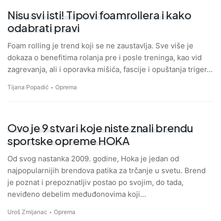
Nisu svi isti! Tipovi foamrollera i kako
odabrati pravi
Foam rolling je trend koji se ne zaustavlja. Sve više je
dokaza o benefitima rolanja pre i posle treninga, kao vid
zagrevanja, ali i oporavka mišića, fascije i opuštanja triger…
Tijana Popadić
Oprema
Ovo je 9 stvari koje niste znali brendu
sportske opreme HOKA
Od svog nastanka 2009. godine, Hoka je jedan od
najpopularnijih brendova patika za trčanje u svetu. Brend
je poznat i prepoznatljiv postao po svojim, do tada,
neviđeno debelim međuđonovima koji…
Uroš Zmijanac
Oprema