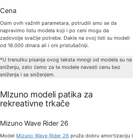
Cena
Osim ovih važnih parametara, potrudili smo se da
napravimo listu modela koji i po ceni mogu da
zadovolje svačije potrebe. Dakle na ovoj listi su modeli
od 18.000 dinara ali i oni pristušačniji.
*U trenutku pisanja ovog teksta mnogi od modela su na
sniženju, zato ćemo za te modele navesti cenu bez
sniženja i sa sniženjem.
MIzuno modeli patika za
rekreativne trkače
Mizuno Wave Rider 26
Model
Mizuno Wave Rider 26
pruža dobru amortizaciju i