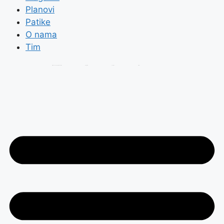
Planovi
Patike
O nama
Tim
Prijavi se na Trčanje.rs Newsletter
Instagram
Youtube
Strava