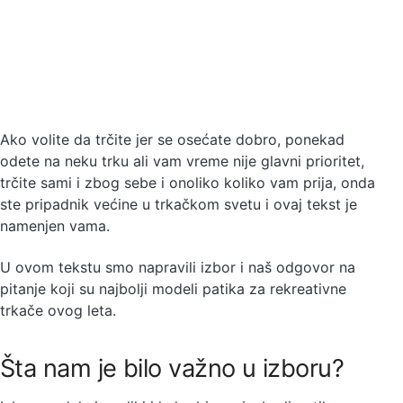
leta
20.06.2023
uros
4 min čitanja
Ako volite da trčite jer se osećate dobro, ponekad
odete na neku trku ali vam vreme nije glavni prioritet,
trčite sami i zbog sebe i onoliko koliko vam prija, onda
ste pripadnik većine u trkačkom svetu i ovaj tekst je
namenjen vama.
U ovom tekstu smo napravili izbor i naš odgovor na
pitanje koji su najbolji modeli patika za rekreativne
trkače ovog leta.
Šta nam je bilo važno u izboru?