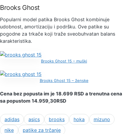
Brooks Ghost
Popularni model patika Brooks Ghost kombinuje
udobnost, amortizaciju i podršku. Ove patike su
pogodne za trkače koji traže sveobuhvatan balans
karakteristika.
Brooks Ghost 15 – muški
Brooks Ghost 15 – ženske
Cena bez popusta im je 18.699 RSD a trenutna cena
sa popustom 14.959,30RSD
adidas
asics
brooks
hoka
mizuno
Tagovi
nike
patike za trčanje