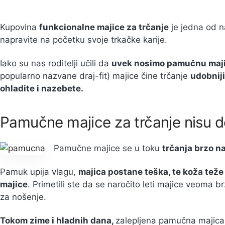
Kupovina
funkcionalne majice za trčanje
je jedna od na
napravite na početku svoje trkačke karije.
Iako su nas roditelji učili da
uvek nosimo pamučnu maj
popularno nazvane draj-fit) majice čine trčanje
udobnij
ohladite i nazebete.
Pamučne majice za trčanje nisu 
Pamučne majice se u toku
trčanja brzo n
Pamuk upija vlagu,
majica postane teška, te koža teže
majice
. Primetili ste da se naročito leti majice veoma br
za nošenje.
Tokom zime i hladnih dana,
zalepljena pamučna majica 