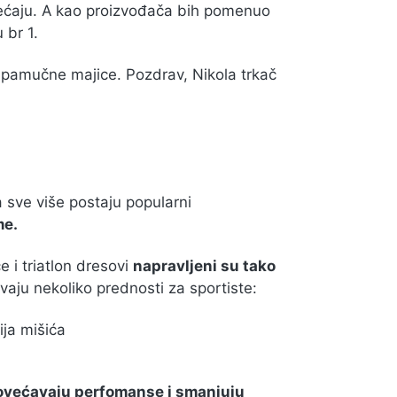
osećaju. A kao proizvođača bih pomenuo
 br 1.
e pamučne majice. Pozdrav, Nikola trkač
 sve više postaju popularni
me.
e i triatlon dresovi
napravljeni su tako
aju nekoliko prednosti za sportiste:
ija mišića
ovećavaju perfomanse i smanjuju