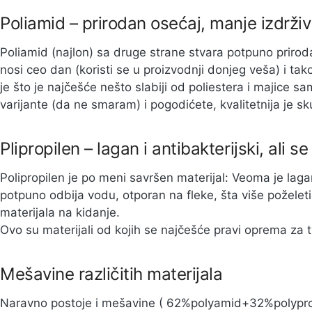
Poliamid – prirodan osećaj, manje izdrživ
Poliamid (najlon) sa druge strane stvara potpuno prirod
nosi ceo dan (koristi se u proizvodnji donjeg veša) i ta
je što je najčešće nešto slabiji od poliestera i majice sa
varijante (da ne smaram) i pogodićete, kvalitetnija je sk
Plipropilen – lagan i antibakterijski, ali se
Polipropilen je po meni savršen materijal: Veoma je lagan
potpuno odbija vodu, otporan na fleke, šta više poželet
materijala na kidanje.
Ovo su materijali od kojih se najčešće pravi oprema za t
Mešavine različitih materijala
Naravno postoje i mešavine ( 62%polyamid+32%polypropy