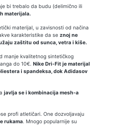
nje bi trebalo da budu (delimično ili
h materijala.
tetički materijal, u zavisnosti od načina
akve karakteristike da se
znoj ne
užaju zaštitu od sunca, vetra i kiše.
od manje kvalitetnog sintetičkog
 ranga do 10€.
Nike Dri-Fit je materijal
liestera i spandeksa, dok Adidasov
 a
javlja se i kombinacija mesh-a
e profi atletičari. One dozvoljavaju
te rukama
. Mnogo popularnije su