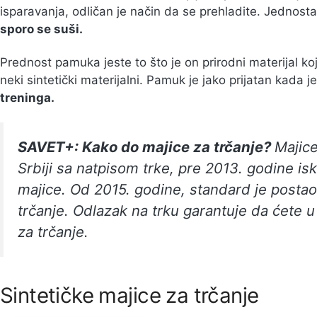
isparavanja, odličan je način da se prehladite. Jednost
sporo se suši.
Prednost pamuka jeste to što je on prirodni materijal koj
neki sintetički materijalni. Pamuk je jako prijatan kada je
treninga.
SAVET+: Kako do majice za trčanje?
Majice
Srbiji sa natpisom trke, pre 2013. godine isk
majice. Od 2015. godine, standard je postao
trčanje. Odlazak na trku garantuje da ćete 
za trčanje.
Sintetičke majice za trčanje