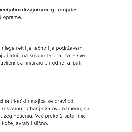
pecijalno dizajnirane grudnjake-
ad opreme.
njega rekli je tačno i ja podržavam.
prijatniji na suvom telu, ali to je sve.
avljeni da imitiraju prirodne, a ipak
ećina trkačkih majica se pravi od
sve u svemu dobar je za ovu namenu, sa
užeg nošenja. Već preko 2 sata (nije
kože, svrab i slično.