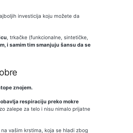
jboljih investicija koju možete da
icu
, trkačke (funkcionalne, sintetičke,
im, i samim tim smanjuju šansu da se
dobre
atope znojem.
 obavlja respiraciju preko mokre
zo zalepe za telo i nisu nimalo prijatne
na vašim krstima, koja se hladi zbog