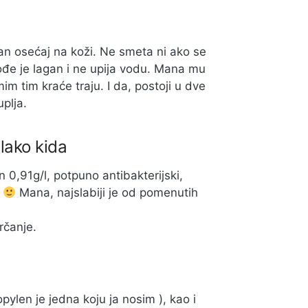
an osećaj na koži. Ne smeta ni ako se
kođe je lagan i ne upija vodu. Mana mu
mim tim kraće traju. I da, postoji u dve
uplja.
 lako kida
 0,91g/l, potpuno antibakterijski,
i
Mana, najslabiji je od pomenutih
rčanje.
len je jedna koju ja nosim ), kao i