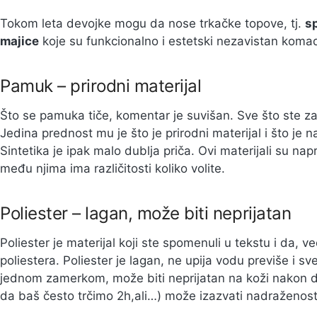
Tokom leta devojke mogu da nose trkačke topove, tj.
s
majice
koje su funkcionalno i estetski nezavistan kom
Pamuk – prirodni materijal
Što se pamuka tiče, komentar je suvišan. Sve što ste za 
Jedina prednost mu je što je prirodni materijal i što je naj
Sintetika je ipak malo dublja priča. Ovi materijali su napr
među njima ima različitosti koliko volite.
Poliester – lagan, može biti neprijatan
Poliester je materijal koji ste spomenuli u tekstu i da, v
poliestera. Poliester je lagan, ne upija vodu previše i 
jednom zamerkom, može biti neprijatan na koži nakon d
da baš često trčimo 2h,ali…) može izazvati nadraženost 