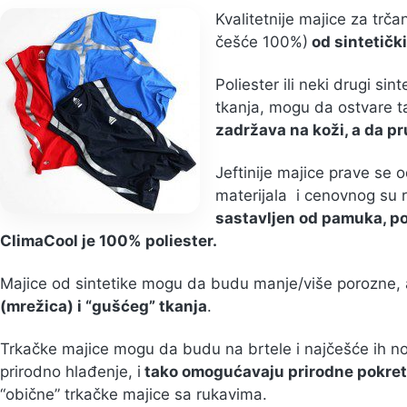
Kvalitetnije majice za trča
češće 100%)
od sintetički
Poliester ili neki drugi sin
tkanja, mogu da ostvare t
zadržava na koži, a da pr
Jeftinije majice prave se 
materijala i cenovnog su
sastavljen od pamuka, po
ClimaCool je 100% poliester.
Majice od sintetike mogu da budu manje/više porozne,
(mrežica) i “gušćeg” tkanja
.
Trkačke majice mogu da budu na brtele i najčešće ih nos
prirodno hlađenje, i
tako omogućavaju prirodne pokre
“obične” trkačke majice sa rukavima.