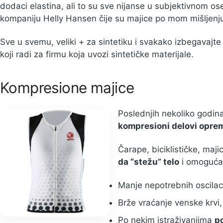
dodaci elastina, ali to su sve nijanse u subjektivnom 
kompaniju Helly Hansen čije su majice po mom mišljenju
Sve u svemu, veliki + za sintetiku i svakako izbegavajt
koji radi za firmu koja uvozi sintetičke materijale.
Kompresione majice
Poslednjih nekoliko godina
kompresioni delovi opre
Čarape, biciklističke, majic
da “stežu” telo
i omogućav
Manje nepotrebnih oscilac
Brže vraćanje venske krvi,
Po nekim istraživanjima
p