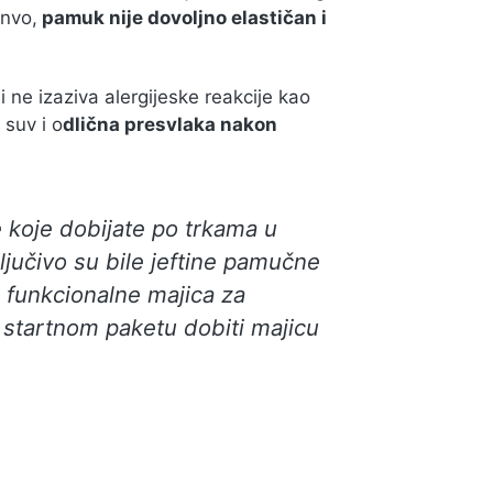
anvo,
pamuk nije dovoljno elastičan i
i ne izaziva alergijeske reakcije kao
 suv i o
dlična presvlaka nakon
 koje dobijate po trkama u
ljučivo su bile jeftine pamučne
 funkcionalne majica za
u startnom paketu dobiti majicu