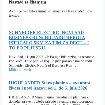
Nastavi sa čitanjem
Ako ti je ovo bilo zanimljivo, možda će ti se svideti i ovi
tekstovi:
SCHNEIDER ELECTRIC NOVI SAD
BUSINESS RUN: HILJADU HEROJA
ISTRČALO 5KM ZA TIM ZA DECU – I
TO PO PLJUSKU
Novi Sad, 11. jun 2026. / Kiša nije bila razlog da ostanete
kod kuće. To je poruka koju je juče poslao osmi po redu
Schneider Electric Novi Sad Business Run –…
Milica Luković
HIGHLANDER Stara planina – avantura
života i novi izazovi od 1. do 5. jula 2026.
HIGHLANDER Stara planina, višednevni planinarski
događaj za sve ljubitelje prirode i avantura na otvorenom,