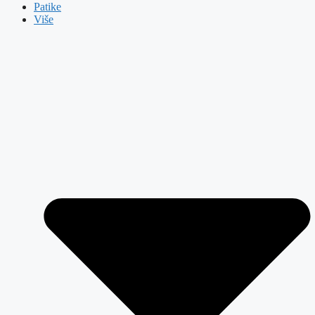
Patike
Više