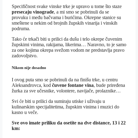
Specifičnost svake vinske trke je upravo u tome što staze
presecaju vinograde
, a mi smo se pobrinuli da se
provuku i među bačvama i burićima. Okrepne stanice su
smeštene u nekim od brojnih župskih vinarija i vinskih
podruma.
Tako će trkači biti u prilici da dušu i telo okrepe čuvenim
župskimi vinima, rakijama, likerima… Naravno, to je samo
za one kojima okrepa svežom vodom ne predstavlja pravo
zadovoljstvo.
Nikom nije dosadno
I ovog puta smo se pobrinuli da na finišu trke, u centru
Aleksandrovca, kod
čuvene fontane vina
, bude priređena
žurka za sve učesnike, volontere, navijače, prolaznike…
Svi će biti u prilici da sumiraju utiske i uživaju u
kulinarskim specijalitetima, župskim vinima i muzici do
kasno u veče.
Sve ovo imate priliku da osetite na dve distance, 13 i 22
km: