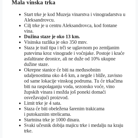
Mala vinska trka
Start trke je kod Muzeja vinarstva i vinogradarstva u
Aleksandrovcu.
Cilj trke je u centru Aleksandrovca, kod fontane
vina.
Dužina staze je oko 13 km.
Visinska razlika je oko 350 mnv.
Staza je trail tipa i trči se uglavnom po zemljanim
putevima kroz vinograde i voćnjake. Postoje i kraće
asfaltirane deonice, ali ne duže od 10% ukupne
dužine staze.
Okrepne stanice će biti na međusobnim
udaljenostima oko 4-6 km, a negde i bliže, zavisno
od same lokacije vinskog podruma. Tu će trkačima
biti na raspolaganju voda, sezonsko voće, vino
župskih vinara i možda još poneki domaći
osvežavajući proizvod.
Limit trke je 4 sata.
Staza će biti obeležena šarenim trakicama
i putokaznim strelicama.
Startnina trke je 1000 dinara.
Svaki učesnik dobija majicu trke i medalju na kraju
trke.