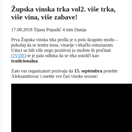
Župska vinska trka vol2. više trka,
više vina, više zabave!
17.08.2018
Tijana Popadić
4 min čitanja
Prva Župska vinska trka prošla je u polu ikognito modu –
pokušaj da se testira trasa, vinarije i trkački entuziazam.
Utisci su bili više nego pozitivni (a možete ih pročitati
OVDE
) te je pala odluka da se trka ustoliči kao
tradicionalna
.
Zato vas organizatori pozivaju da
15. septembra
posetite
Aleksandrovac i osetite sve čari vinske sezone: