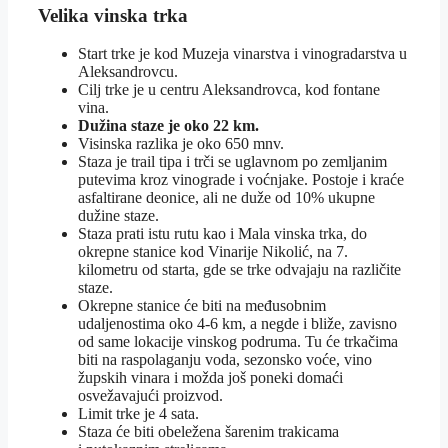
Velika vinska trka
Start trke je kod Muzeja vinarstva i vinogradarstva u
Aleksandrovcu.
Cilj trke je u centru Aleksandrovca, kod fontane
vina.
Dužina staze je oko 22 km.
Visinska razlika je oko 650 mnv.
Staza je trail tipa i trči se uglavnom po zemljanim
putevima kroz vinograde i voćnjake. Postoje i kraće
asfaltirane deonice, ali ne duže od 10% ukupne
dužine staze.
Staza prati istu rutu kao i Mala vinska trka, do
okrepne stanice kod Vinarije Nikolić, na 7.
kilometru od starta, gde se trke odvajaju na različite
staze.
Okrepne stanice će biti na međusobnim
udaljenostima oko 4-6 km, a negde i bliže, zavisno
od same lokacije vinskog podruma. Tu će trkačima
biti na raspolaganju voda, sezonsko voće, vino
župskih vinara i možda još poneki domaći
osvežavajući proizvod.
Limit trke je 4 sata.
Staza će biti obeležena šarenim trakicama