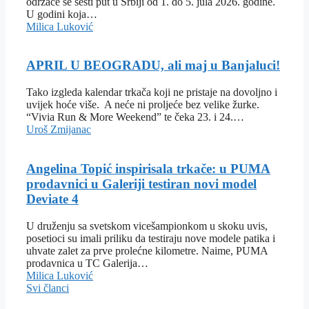
održaće se šesti put u Srbiji od 1. do 5. jula 2026. godine.
U godini koja…
Milica Luković
APRIL U BEOGRADU, ali maj u Banjaluci!
Tako izgleda kalendar trkača koji ne pristaje na dovoljno i
uvijek hoće više. A neće ni proljeće bez velike žurke.
“Vivia Run & More Weekend” te čeka 23. i 24.…
Uroš Zmijanac
Angelina Topić inspirisala trkače: u PUMA
prodavnici u Galeriji testiran novi model
Deviate 4
U druženju sa svetskom vicešampionkom u skoku uvis,
posetioci su imali priliku da testiraju nove modele patika i
uhvate zalet za prve prolećne kilometre. Naime, PUMA
prodavnica u TC Galerija…
Milica Luković
Svi članci