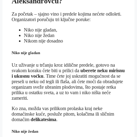
Aleksandrovcu?
Za početak – sjajno vino i predele kojima nećete odloleti.
Organizatori poručuju tri ključne poruke:
Niko nije gladan,
Niko nije žedan
Nikom nije dosadno
Niko nije gladan
Uz uživanje u trčanju kroz idilične predele
, gotovo na
svakom koraku ćete biti u prilici da
uberete neku mirisnu
i ukusnu voćku
. Time ćete joj uskratiti mogućnost da se
preseli u neku od tegli ili flaša, ali ćete moći da obradujete
organizam sveže ubranim plodovima, što postaje retka
prilika u ostatku sveta, a uz to vam i niko ništa neće
zameriti.
Ko zna, možda vas prilikom prolaska kraj neke
domaćinske kuće, posluže pitom, kolačima ili sličnim
domaćim
delikatesima
.
Niko nije žedan