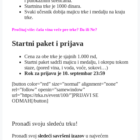
i putokaznim strelicama.
Startnina trke je 1000 dinara.
Svaki učesnik dobija majicu trke i medalju na kraju
trke.
Pročitaj više: čaša vina veče pre trke? Da ili Ne?
Startni paket i prijava
Cena za obe trke je sjajnih 1.000 rsd,
Startni paket sadrži majicu i medalju, i okrepu tokom
staze, (pored vina, i voda, voće, sokovi…)
Rok za prijavu je 10. septembar 23:59
[button color=”red” size=”normal” alignment=”none”
rel=”follow” openin=”samewindow”
url=”https://trka.rs/event/100/”]PRIJAVI SE
ODMAH[/button]
Pronađi svoju sledeću trku!
Pron
ađi svoj
sledeći savršeni izazov
u najvećem