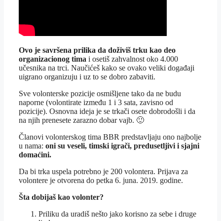
Ovo je savršena prilika da doživiš trku kao deo
organizacionog tima
i osetiš zahvalnost oko 4.000
učesnika na trci. Naučićeš kako se ovako veliki događaji
uigrano organizuju i uz to se dobro zabaviti.
Sve volonterske pozicije osmišljene tako da ne budu
naporne (volontirate između 1 i 3 sata, zavisno od
pozicije). Osnovna ideja je se trkači osete dobrodošli i da
na njih prenesete zarazno dobar vajb. 🙂
Članovi volonterskog tima BBR predstavljaju ono najbolje
u nama:
oni su veseli, timski igrači, predusetljivi i sjajni
domaćini.
Da bi trka uspela potrebno je 200 volontera. Prijava za
volontere je otvorena do petka 6. juna. 2019. godine.
Šta dobijaš kao volonter?
Priliku da uradiš nešto jako korisno za sebe i druge