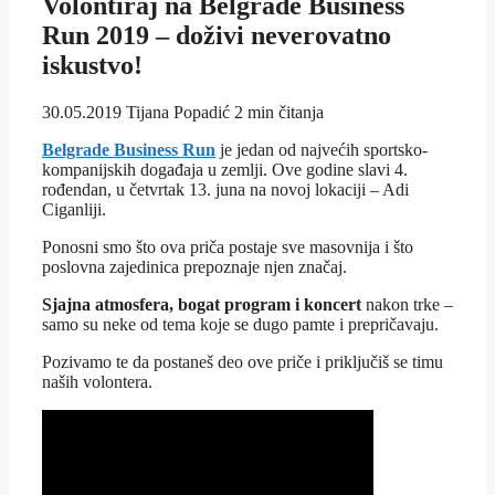
Volontiraj na Belgrade Business
Run 2019 – doživi neverovatno
iskustvo!
30.05.2019
Tijana Popadić
2 min čitanja
Belgrade Business Run
je jedan od najvećih sportsko-
kompanijskih događaja u zemlji. Ove godine slavi 4.
rođendan, u četvrtak 13. juna na novoj lokaciji – Adi
Ciganliji.
Ponosni smo što ova priča postaje sve masovnija i što
poslovna zajedinica prepoznaje njen značaj.
Sjajna atmosfera, bogat program i koncert
nakon trke –
samo su neke od tema koje se dugo pamte i prepričavaju.
Pozivamo te da postaneš deo ove priče i priključiš se timu
naših volontera.