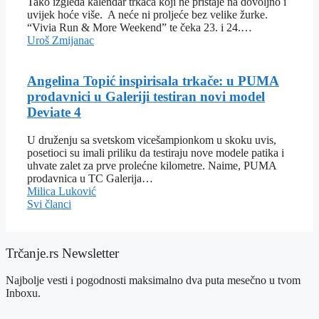
Tako izgleda kalendar trkača koji ne pristaje na dovoljno i
uvijek hoće više. A neće ni proljeće bez velike žurke.
“Vivia Run & More Weekend” te čeka 23. i 24.…
Uroš Zmijanac
Angelina Topić inspirisala trkače: u PUMA
prodavnici u Galeriji testiran novi model
Deviate 4
U druženju sa svetskom vicešampionkom u skoku uvis,
posetioci su imali priliku da testiraju nove modele patika i
uhvate zalet za prve prolećne kilometre. Naime, PUMA
prodavnica u TC Galerija…
Milica Luković
Svi članci
Trčanje.rs Newsletter
Najbolje vesti i pogodnosti maksimalno dva puta mesečno u tvom
Inboxu.