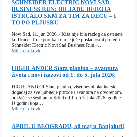
SCHNEIDER ELECTRIC NOVI SAD
BUSINESS RUN: HILJADU HEROJA
ISTRČALO 5KM ZA TIM ZA DECU – I
TO PO PLJUSKU
Novi Sad, 11. jun 2026. / Kiša nije bila razlog da ostanete
kod kuće. To je poruka koju je juče poslao osmi po redu
Schneider Electric Novi Sad Business Run –…
Milica Luković
HIGHLANDER Stara planina – avantura
života i novi izazovi od 1. do 5. jula 2026.
HIGHLANDER Stara planina, višednevni planinarski
događaj za sve ljubitelje prirode i avantura na otvorenom,
održaće se šesti put u Srbiji od 1. do 5. jula 2026. godine.
U godini koja…
Milica Luković
APRIL U BEOGRADU, ali maj u Banjaluci!