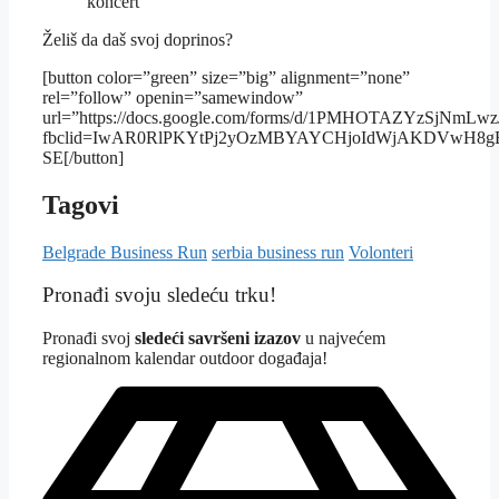
koncert
Želiš da daš svoj doprinos?
[button color=”green” size=”big” alignment=”none”
rel=”follow” openin=”samewindow”
url=”https://docs.google.com/forms/d/1PMHOTAZYzSjN
fbclid=IwAR0RlPKYtPj2yOzMBYAYCHjoIdWjAKDVwH8gB7n
SE[/button]
Tagovi
Belgrade Business Run
serbia business run
Volonteri
Pronađi svoju sledeću trku!
Pron
ađi svoj
sledeći savršeni izazov
u najvećem
regionalnom kalendar outdoor događaja!