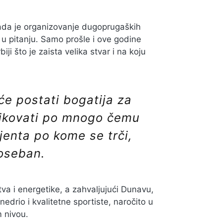
kada je organizovanje dugoprugaških
 u pitanju. Samo prošle i ove godine
ji što je zaista velika stvar i na koju
e postati bogatija za
zlikovati po mnogo čemu
ijenta po kome se trči,
poseban.
stva i energetike, a zahvaljujući Dunavu,
iznedrio i kvalitetne sportiste, naročito u
m nivou.