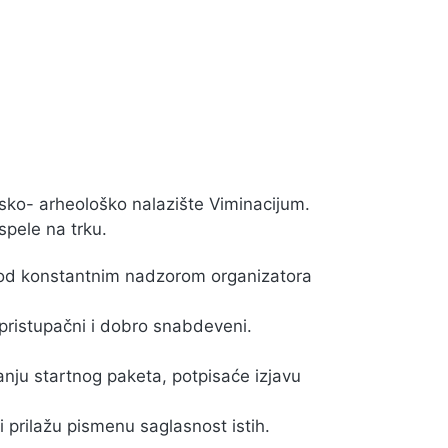
jsko- arheološko nalazište Viminacijum.
spele na trku.
pod konstantnim nadzorom organizatora
 pristupačni i dobro snabdeveni.
u
nju startnog paketa, potpisaće izjavu
ili prilažu pismenu saglasnost istih.