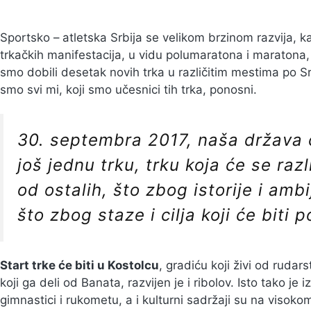
Sportsko – atletska Srbija se velikom brzinom razvija, 
trkačkih manifestacija, u vidu polumaratona i maratona,
smo dobili desetak novih trka u različitim mestima po Srbi
smo svi mi, koji smo učesnici tih trka, ponosni.
30. septembra 2017, naša država ć
još jednu trku, trku koja će se ra
od ostalih, što zbog istorije i amb
što zbog staze i cilja koji će biti 
Start trke će biti u Kostolcu
, gradiću koji živi od rudar
koji ga deli od Banata, razvijen je i ribolov. Isto tako je 
gimnastici i rukometu, a i kulturni sadržaji su na visoko