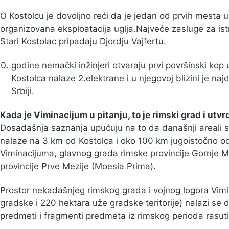
O Kostolcu je dovoljno reći da je jedan od prvih mesta u
organizovana eksploatacija uglja.Najveće zasluge za istr
Stari Kostolac pripadaju Djordju Vajfertu.
godine nemački inžinjeri otvaraju prvi površinski kop
Kostolca nalaze 2.elektrane i u njegovoj blizini je najd
Srbiji.
Kada je Viminacijum u pitanju, to je rimski grad i utvrd
Dosadašnja saznanja upućuju na to da današnji areali se
nalaze na 3 km od Kostolca i oko 100 km jugoistočno o
Viminacijuma, glavnog grada rimske provincije Gornje Me
provincije Prve Mezije (Moesia Prima).
Prostor nekadašnjeg rimskog grada i vojnog logora Vimi
gradske i 220 hektara uže gradske teritorije) nalazi se 
predmeti i fragmenti predmeta iz rimskog perioda rasut