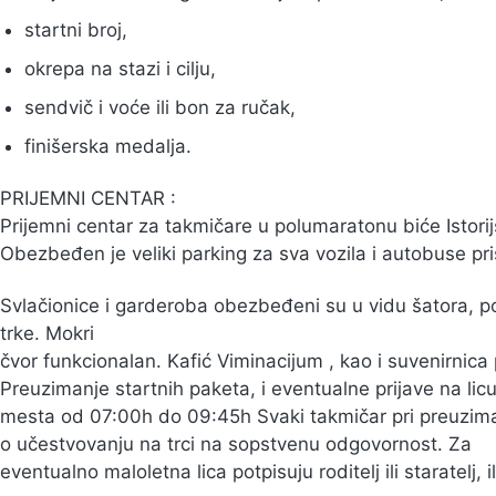
startni broj,
okrepa na stazi i cilju,
sendvič i voće ili bon za ručak,
finišerska medalja.
PRIJEMNI CENTAR :
Prijemni centar za takmičare u polumaratonu biće Istori
Obezbeđen je veliki parking za sva vozila i autobuse pri
Svlačionice i garderoba obezbeđeni su u vidu šatora, 
trke. Mokri
čvor funkcionalan. Kafić Viminacijum , kao i suvenirnica
Preuzimanje startnih paketa, i eventualne prijave na lic
mesta od 07:00h do 09:45h Svaki takmičar pri preuzima
o učestvovanju na trci na sopstvenu odgovornost. Za
eventualno maloletna lica potpisuju roditelj ili staratelj, 