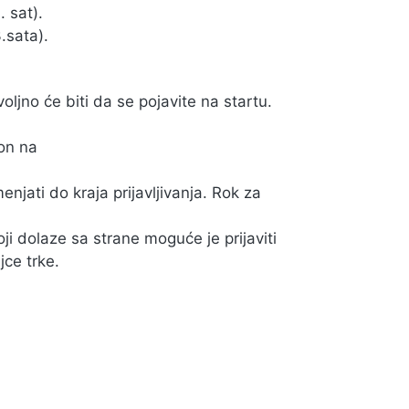
 sat).
.sata).
oljno će biti da se pojavite na startu.
ton na
jati do kraja prijavljivanja. Rok za
ji dolaze sa strane moguće je prijaviti
jce trke.