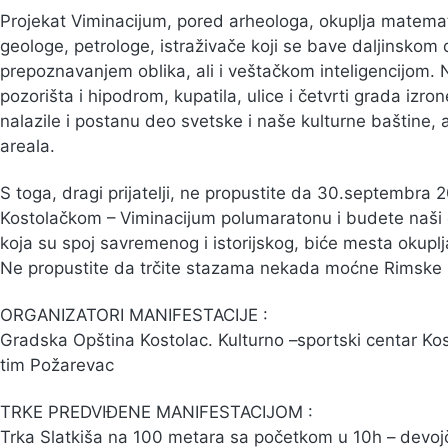
Projekat Viminacijum, pored arheologa, okuplja matemati
geologe, petrologe, istraživače koji se bave daljinsko
prepoznavanjem oblika, ali i veštačkom inteligencijom. Nj
pozorišta i hipodrom, kupatila, ulice i četvrti grada izr
nalazile i postanu deo svetske i naše kulturne baštine, 
areala.
S toga, dragi prijatelji, ne propustite da 30.septembra 2
Kostolačkom – Viminacijum polumaratonu i budete naši 
koja su spoj savremenog i istorijskog, biće mesta okupljan
Ne propustite da trčite stazama nekada moćne Rimske i
ORGANIZATORI MANIFESTACIJE :
Gradska Opština Kostolac. Kulturno –sportski centar K
tim Požarevac
TRKE PREDVIĐENE MANIFESTACIJOM :
Trka Slatkiša na 100 metara sa početkom u 10h – devojčic