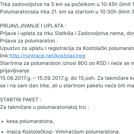
Trka zadovoljstva na 5 km sa početkom u 10:45h (limit 1.
Polumaratonska trka 21. km sa startom u 10:30h (limit 3
PRIJAVLJIVANJE I UPLATA :
Prijava i uplata za trku Slatkiša i Zadovoljstva nema, dov
Prijava za polumaraton :
Upustvo za uplatu I registracija za Kostolački polumara
link:
http://runtrace.net/kostolac/reg
Startnina za polumaraton iznosi 800.oo RSD i neće se men
prijavljivanje
15.06.2017.g. – 15.09.2017.g. do 15,ooh. Za takmičare ko
se i na sam dan trke, ali u startnom paketu neće biti ma
STARTNI PAKET :
Za takmičare u polumaratonskoj trci :
kesa polumaratona,
majca Kostolačkog- Viminacijum polumaratona,