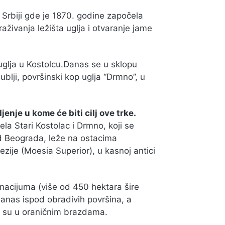
 Srbiji gde je 1870. godine započela
aživanja ležišta uglja i otvaranje jame
 uglja u Kostolcu.Danas se u sklopu
ublji, površinski kop uglja “Drmno”, u
jenje u kome će biti cilj ove trke.
la Stari Kostolac i Drmno, koji se
d Beograda, leže na ostacima
zije (Moesia Superior), u kasnoj antici
nacijuma (više od 450 hektara šire
danas ispod obradivih površina, a
i su u oraničnim brazdama.