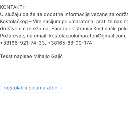
KONTAKTI :
U slučaju da želite dodatne informacije vezane za održ
Kostolačkog – Viminacijum polumaratona, prati te nas n
društvenim mrežama, Facebook stranici Kostolački pol
Požarevac, na email: kostolacpolumaraton@gmail.com, ko
+38166-921-74-33, +38165-88-00-174
Tekst napisao Mihajlo Gajić
kostolački polumaraton