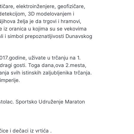
čare, elektroinženjere, geofizičare,
m detekcijom, 3D modelovanjem i
ihova želja je da trgovi i hramovi,
one iz oranica u kojima su se vekovima
ali i simbol prepoznatljivosti Dunavskog
017.godine, uživate u trčanju na 1.
dragi gosti. Toga dana,ova 2.mesta,
ja svih istinskih zaljubljenika trčanja.
mperije.
ostolac. Sportsko Udruženje Maraton
e i dečaci iz vrtića .