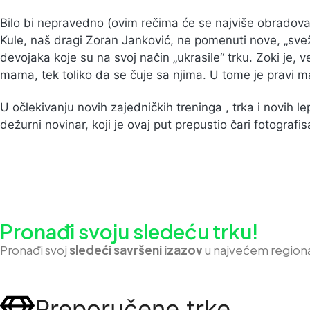
Bilo bi nepravedno (ovim rečima će se najviše obradovati 
Kule, naš dragi Zoran Janković, ne pomenuti nove, „sve
devojaka koje su na svoj način „ukrasile“ trku. Zoki je, 
mama, tek toliko da se čuje sa njima. U tome je pravi m
U očlekivanju novih zajedničkih treninga , trka i novih l
dežurni novinar, koji je ovaj put prepustio čari fotografi
Pronađi svoju sledeću trku!
Pron
ađi svoj
sledeći savršeni izazov
u najvećem region
Preporučene trke