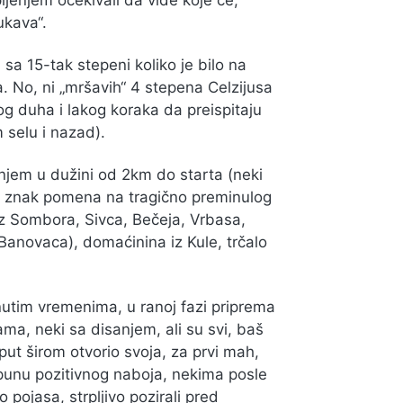
pljenjem očekivali da vide koje će,
ukava“.
sa 15-tak stepeni koliko je bilo na
. No, ni „mršavih“ 4 stepena Celzijusa
og duha i lakog koraka da preispitaju
 selu i nazad).
njem u dužini od 2km do starta (neki
 u znak pomena na tragično preminulog
z Sombora, Sivca, Bečeja, Vrbasa,
Banovaca), domaćinina iz Kule, trčalo
nutim vremenima, u ranoj fazi priprema
ma, neki sa disanjem, ali su svi, baš
 put širom otvorio svoja, za prvi mah,
u punu pozitivnog naboja, nekima posle
 pojasa, strpljivo pozirali pred