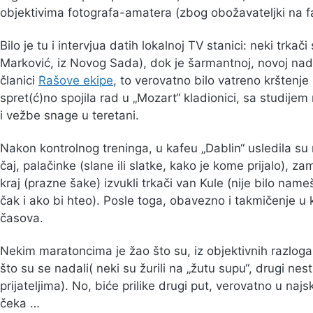
objektivima fotografa-amatera (zbog obožavateljki na 
Bilo je tu i intervjua datih lokalnoj TV stanici: neki trkač
Marković, iz Novog Sada), dok je šarmantnoj, novoj nadi
članici
Rašove ekipe
, to verovatno bilo vatreno kršten
spret(ć)no spojila rad u „Mozart“ kladionici, sa studijem
i vežbe snage u teretani.
Nakon kontrolnog treninga, u kafeu „Dablin“ usledila su n
čaj, palačinke (slane ili slatke, kako je kome prijalo), zam
kraj (prazne šake) izvukli trkači van Kule (nije bilo name
čak i ako bi hteo). Posle toga, obavezno i takmičenje u 
časova.
Nekim maratoncima je žao što su, iz objektivnih razloga, 
što su se nadali( neki su žurili na „žutu supu“, drugi nes
prijateljima). No, biće prilike drugi put, verovatno u na
čeka …