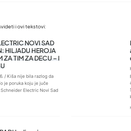
videti i ovi tekstovi:
LECTRIC NOVI SAD
: HILJADU HEROJA
 ZA TIM ZA DECU – I
KU
. / Kiša nije bila razlog da
o je poruka koju je juče
 Schneider Electric Novi Sad