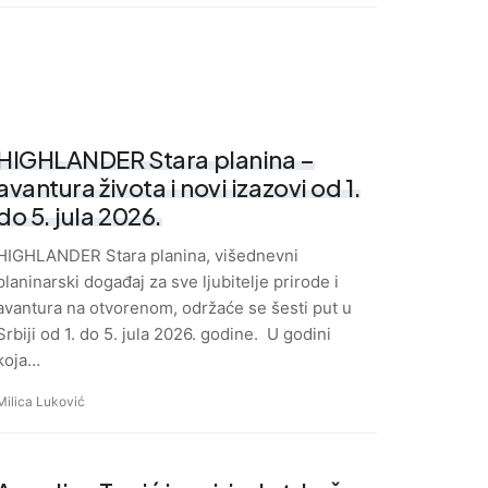
HIGHLANDER Stara planina –
avantura života i novi izazovi od 1.
do 5. jula 2026.
HIGHLANDER Stara planina, višednevni
planinarski događaj za sve ljubitelje prirode i
avantura na otvorenom, održaće se šesti put u
Srbiji od 1. do 5. jula 2026. godine. U godini
koja…
Milica Luković