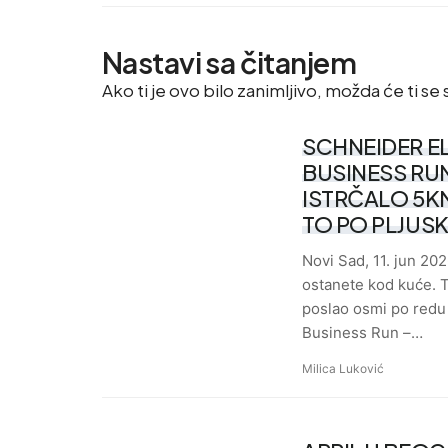
Nastavi sa čitanjem
Ako ti je ovo bilo zanimljivo, možda će ti se s
SCHNEIDER E
BUSINESS RUN
ISTRČALO 5KM
TO PO PLJUS
Novi Sad, 11. jun 2026
ostanete kod kuće. T
poslao osmi po redu
Business Run –…
Milica Luković