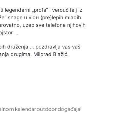
legendarni „profa“ i veroučitelj iz
že“ snage u vidu (pre)lepih mladih
verovatno, uzeo sve telefone njihovih
ajstor …
epih druženja … pozdravlja vas vaš
sanja drugima, Milorad Blažić.
alnom kalendar outdoor događaja!