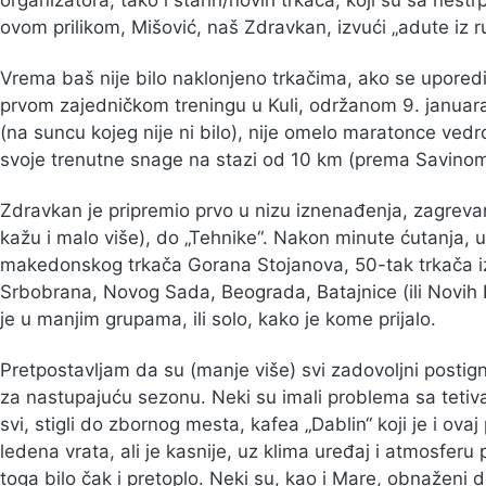
organizatora, tako i starih/novih trkača, koji su sa nestr
ovom prilikom, Mišović, naš Zdravkan, izvući „adute iz r
Vrema baš nije bilo naklonjeno trkačima, ako se uporedi 
prvom zajedničkom treningu u Kuli, održanom 9. januara
(na suncu kojeg nije ni bilo), nije omelo maratonce vedr
svoje trenutne snage na stazi od 10 km (prema Savinom
Zdravkan je pripremio prvo u nizu iznenađenja, zagreva
kažu i malo više), do „Tehnike“. Nakon minute ćutanja,
makedonskog trkača Gorana Stojanova, 50-tak trkača i
Srbobrana, Novog Sada, Beograda, Batajnice (ili Novih 
je u manjim grupama, ili solo, kako je kome prijalo.
Pretpostavljam da su (manje više) svi zadovoljni postig
za nastupajuću sezonu. Neki su imali problema sa tetiva
svi, stigli do zbornog mesta, kafea „Dablin“ koji je i ovaj
ledena vrata, ali je kasnije, uz klima uređaj i atmosfer
toga bilo čak i pretoplo. Neki su, kao i Mare, obnaženi do