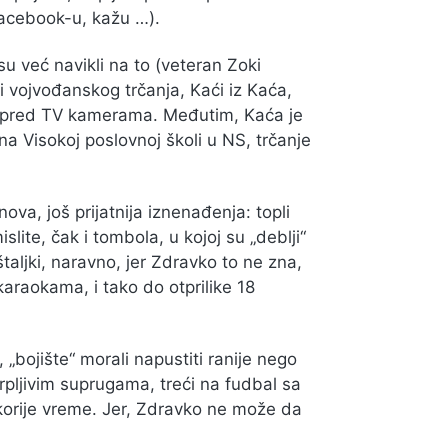
facebook-u, kažu …).
i su već navikli na to (veteran Zoki
 vojvođanskog trčanja, Kaći iz Kaća,
je pred TV kamerama. Međutim, Kaća je
 na Visokoj poslovnoj školi u NS, trčanje
ova, još prijatnija iznenađenja: topli
islite, čak i tombola, u kojoj su „deblji“
štaljki, naravno, jer Zdravko to ne zna,
karaokama, i tako do otprilike 18
„bojište“ morali napustiti ranije nego
trpljivim suprugama, treći na fudbal sa
jskorije vreme. Jer, Zdravko ne može da