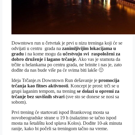
Downtown run u četvrtak je prvi u nizu treninga koji će se
odvijati u centru grada na
zanimljivijim lokacijama u
gradu
i na kome mogu da
učestvuju svi raspoloženi za
dobro druženje i lagano trčanje
. Ako vas je sramota da
trčite u helankama po centru grada, ne brinite i nas je, zato
dođite da nas bude više pa će svima biti lakše 🙂
Ideja Trčanje.rs Downtown Run dešavanje je
promocija
trčanja kao fitnes aktivnosti
. Koncept je prost: trči se u
grupi laganim tempom, na trening
se dolazi u opremi za
trčanje bez suvišnih stvari
(sve sto se donese se nosi sa
sobom).
Prvi trening će startovati ispod Brankovog mosta sa
novobeogradske strane u 19 h (nalazimo se tačno ispod
mosta na šetalištu kod splava Kolos). Dođite 10-ak minuta
ranije, kako bi počeli sa treningom tačno na vreme.