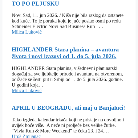
TO PO PLJUSKU
Novi Sad, 11. jun 2026. / Kiša nije bila razlog da ostanete
kod kuće. To je poruka koju je juče poslao osmi po redu
Schneider Electric Novi Sad Business Run –…
Milica Luković
HIGHLANDER Stara planina – avantura
života i novi izazovi od 1. do 5. jula 2026.
HIGHLANDER Stara planina, višednevni planinarski
događaj za sve ljubitelje prirode i avantura na otvorenom,
održaće se šesti put u Srbiji od 1. do 5. jula 2026. godine.
U godini koja…
Milica Luković
APRIL U BEOGRADU, ali maj u Banjaluci!
Tako izgleda kalendar trkača koji ne pristaje na dovoljno i
uvijek hoće više. A neće ni proljeće bez velike žurke.
“Vivia Run & More Weekend” te čeka 23. i 24.…
Uroš Zmijanac