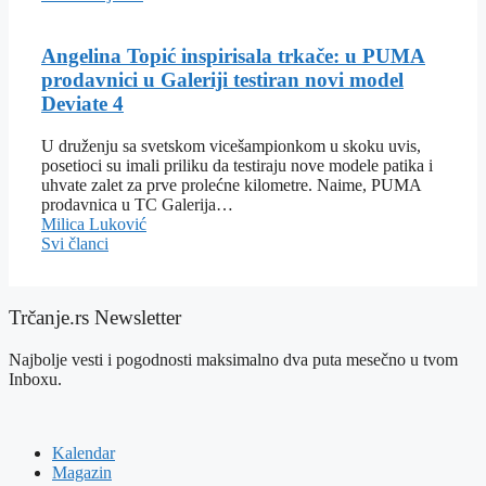
Angelina Topić inspirisala trkače: u PUMA
prodavnici u Galeriji testiran novi model
Deviate 4
U druženju sa svetskom vicešampionkom u skoku uvis,
posetioci su imali priliku da testiraju nove modele patika i
uhvate zalet za prve prolećne kilometre. Naime, PUMA
prodavnica u TC Galerija…
Milica Luković
Svi članci
Trčanje.rs Newsletter
Najbolje vesti i pogodnosti maksimalno dva puta mesečno u tvom
Inboxu.
Kalendar
Magazin