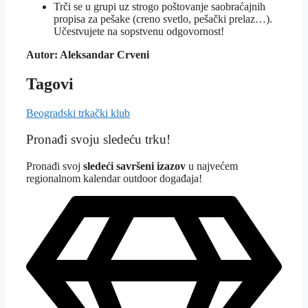
Trči se u grupi uz strogo poštovanje saobraćajnih
propisa za pešake (creno svetlo, pešački prelaz…).
Učestvujete na sopstvenu odgovornost!
Autor: Aleksandar Crveni
Tagovi
Beogradski trkački klub
Pronađi svoju sledeću trku!
Pron
ađi svoj
sledeći savršeni izazov
u najvećem
regionalnom kalendar outdoor događaja!