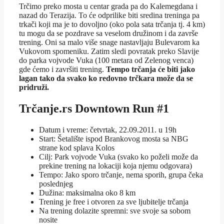
Trčimo preko mosta u centar grada pa do Kalemegdana i
nazad do Terazija. To će odprilike biti sredina treninga pa
trkači koji ma je to dovoljno (oko pola sata trčanja tj. 4 km)
tu mogu da se pozdrave sa veselom družinom i da završe
trening. Oni sa malo više snage nastavljaju Bulevarom ka
Vukovom spomeniku. Zatim sledi povratak preko Slavije
do parka vojvode Vuka (100 metara od Zelenog venca)
gde ćemo i završiti trening.
Tempo trčanja će biti jako
lagan tako da svako ko redovno trčkara može da se
pridruži.
Trčanje.rs Downtown Run #1
Datum i vreme: četvrtak, 22.09.2011. u 19h
Start: Šetalište ispod Brankovog mosta sa NBG
strane kod splava Kolos
Cilj: Park vojvode Vuka (svako ko poželi može da
prekine trening na lokaciji koja njemu odgovara)
Tempo: Jako sporo trčanje, nema sporih, grupa čeka
poslednjeg
Dužina: maksimalna oko 8 km
Trening je free i otvoren za sve ljubitelje trčanja
Na trening dolazite spremni: sve svoje sa sobom
nosite