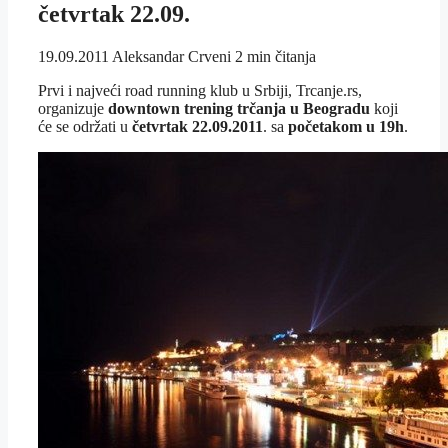
četvrtak 22.09.
19.09.2011
Aleksandar Crveni
2 min čitanja
Prvi i najveći road running klub u Srbiji, Trcanje.rs,
organizuje
downtown trening trčanja u Beogradu
koji
će se održati u
četvrtak 22.09.2011
. sa
početakom u 19h
.