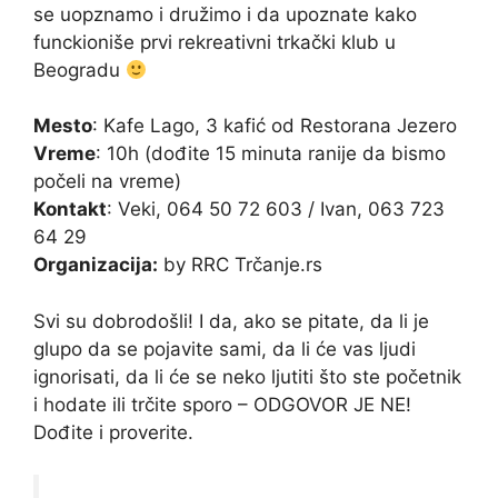
se uopznamo i družimo i da upoznate kako
funckioniše prvi rekreativni trkački klub u
Beogradu
Mesto
: Kafe Lago, 3 kafić od Restorana Jezero
Vreme
: 10h (dođite 15 minuta ranije da bismo
počeli na vreme)
Kontakt
: Veki, 064 50 72 603 / Ivan, 063 723
64 29
Organizacija:
by RRC Trčanje.rs
Svi su dobrodošli! I da, ako se pitate, da li je
glupo da se pojavite sami, da li će vas ljudi
ignorisati, da li će se neko ljutiti što ste početnik
i hodate ili trčite sporo – ODGOVOR JE NE!
Dođite i proverite.