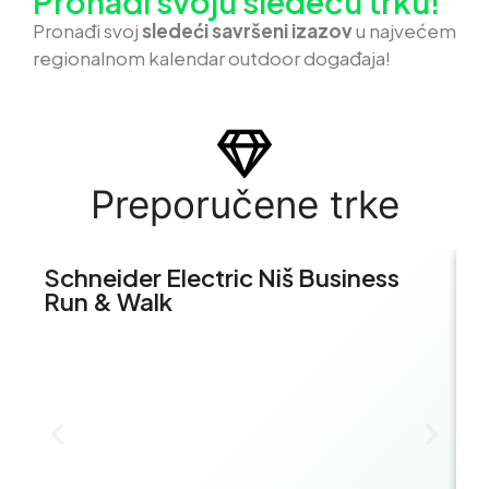
Pronađi svoju sledeću trku!
Pron
ađi svoj
sledeći savršeni izazov
u najvećem
regionalnom kalendar outdoor događaja!
Preporučene trke
Schneider Electric Niš Business
S
Run & Walk
B