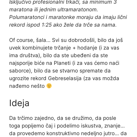
Isključivo profesionalni trkači, sa minimum 3
maratona ili jednim ultramaratonom.
Polumaratonci i maratonke moraju da imaju lični
rekord ispod 1:25 ako žele da trče sa nama.
Of course, šala… Svi su dobrodošli, bilo da još
uvek kombinujete trčanje + hodanje (i za vas
ima društva), bilo da ste ubeđeni da ste
najsporije biće na Planeti (i za vas ćemo naći
saborce), bilo da se stvarno spremate da
ugrozite rekord Gebreselasija (za vas možda
nađemo nešto
Ideja
Da trčimo zajedno, da se družimo, da posle
toga popijemo čaj i podelimo iskustva, znanje…
da provedemo konstruktivno nedeljno jutro… da