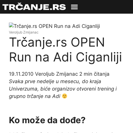
Veroljub Zmijanac
Trčanje.rs OPEN
Run na Adi Ciganliji
19.11.2010
Veroljub Zmijanac
2 min čitanja
Svaka prve nedelje u mesecu, do kraja
Univerzuma, biće organizov otvoreni trening i
grupno trčanje na Adi
Ko može da dođe?