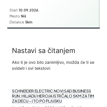
Start:
10.09.2026.
Sta
Mesto:
Niš
Me
Distance:
5km
Di
Nastavi sa čitanjem
Ako ti je ovo bilo zanimljivo, možda će ti se
svideti i ovi tekstovi:
SCHNEIDER ELECTRIC NOVI SAD BUSINESS
RUN: HILJADU HEROJA ISTRČALO 5KM ZA TIM
ZA DECU – I TO PO PLJUSKU