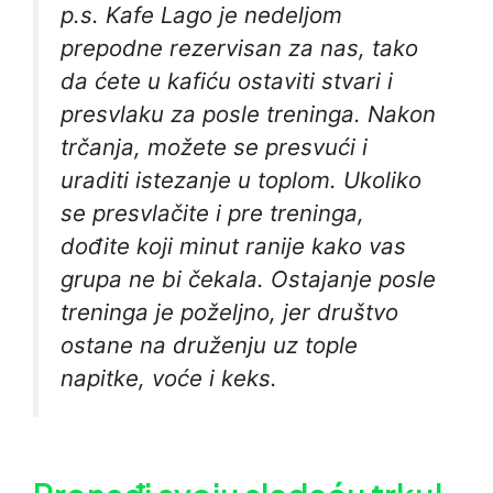
p.s. Kafe Lago je nedeljom
prepodne rezervisan za nas, tako
da ćete u kafiću ostaviti stvari i
presvlaku za posle treninga. Nakon
trčanja, možete se presvući i
uraditi istezanje u toplom. Ukoliko
se presvlačite i pre treninga,
dođite koji minut ranije kako vas
grupa ne bi čekala. Ostajanje posle
treninga je poželjno, jer društvo
ostane na druženju uz tople
napitke, voće i keks.