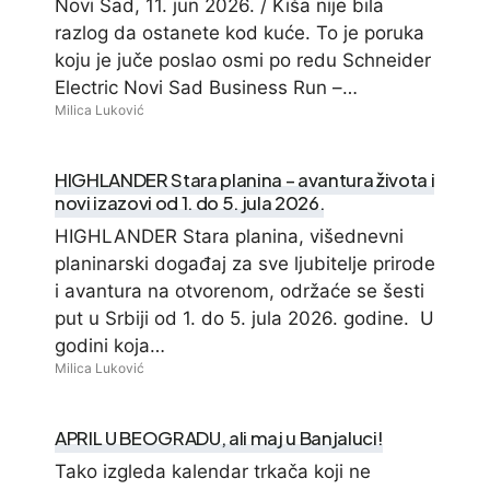
Novi Sad, 11. jun 2026. / Kiša nije bila
razlog da ostanete kod kuće. To je poruka
koju je juče poslao osmi po redu Schneider
Electric Novi Sad Business Run –…
Milica Luković
HIGHLANDER Stara planina – avantura života i
novi izazovi od 1. do 5. jula 2026.
HIGHLANDER Stara planina, višednevni
planinarski događaj za sve ljubitelje prirode
i avantura na otvorenom, održaće se šesti
put u Srbiji od 1. do 5. jula 2026. godine. U
godini koja…
Milica Luković
APRIL U BEOGRADU, ali maj u Banjaluci!
Tako izgleda kalendar trkača koji ne