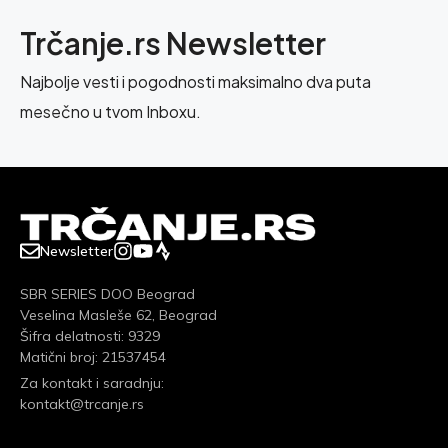
Trčanje.rs Newsletter
Najbolje vesti i pogodnosti maksimalno dva puta
mesečno u tvom Inboxu.
Newsletter
SBR SERIES DOO Beograd
Veselina Masleše 62, Beograd
Šifra delatnosti: 9329
Matični broj: 21537454
Za kontakt i saradnju:
kontakt@trcanje.rs