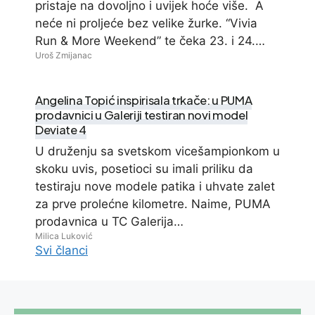
pristaje na dovoljno i uvijek hoće više. A
neće ni proljeće bez velike žurke. “Vivia
Run & More Weekend” te čeka 23. i 24.…
Uroš Zmijanac
Angelina Topić inspirisala trkače: u PUMA
prodavnici u Galeriji testiran novi model
Deviate 4
U druženju sa svetskom vicešampionkom u
skoku uvis, posetioci su imali priliku da
testiraju nove modele patika i uhvate zalet
za prve prolećne kilometre. Naime, PUMA
prodavnica u TC Galerija…
Milica Luković
Svi članci