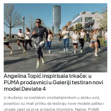
Angelina Topić inspirisala trkače: u
PUMA prodavnici u Galeriji testiran novi
model Deviate 4
U druženju sa svetskom vicešampionkom u skoku uvis,
posetioci su imali priliku da testiraju nove modele patika i
uhvate zalet za prve prolećne kilometre. Naime, PUMA