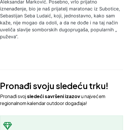
Aleksandar Marković. Posebno, vrlo prijatno
iznenađenje, bio je naš prijatelj maratonac iz Subotice,
Sebastijan Seba Ludaić, koji, jednostavno, kako sam
kaže, nije mogao da odoli, a da ne dođe i na taj način
uveliča slavlje somborskih dugoprugaša, popularnih „
puževa“.
Pronađi svoju sledeću trku!
Pron
ađi svoj
sledeći savršeni izazov
u najvećem
regionalnom kalendar outdoor događaja!