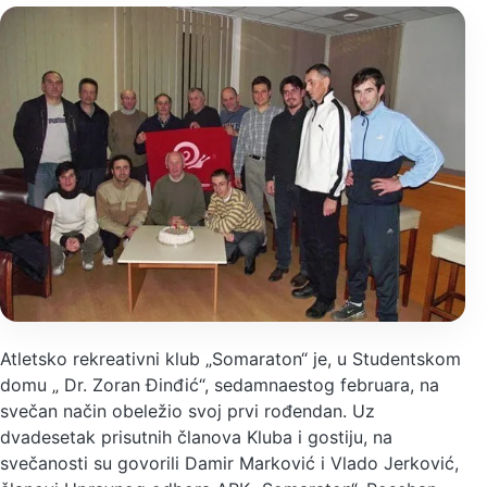
Atletsko rekreativni klub „Somaraton“ je, u Studentskom
domu „ Dr. Zoran Đinđić“, sedamnaestog februara, na
svečan način obeležio svoj prvi rođendan. Uz
dvadesetak prisutnih članova Kluba i gostiju, na
svečanosti su govorili Damir Marković i Vlado Jerković,