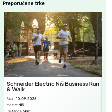
Preporučene trke
Sc
Bu
Schneider Electric Niš Business Run
& Walk
Start:
10.09.2026.
Star
Mesto:
Niš
Mes
Distance:
5km
Dist