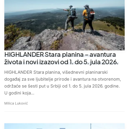
HIGHLANDER Stara planina – avantura
života i novi izazovi od 1. do 5. jula 2026.
HIGHLANDER Stara planina, višednevni planinarski
događaj za sve ljubitelje prirode i avantura na otvorenom,
održaće se šesti put u Srbiji od 1. do 5. jula 2026. godine.
U godini koja…
Milica Luković