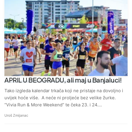
APRIL U BEOGRADU, ali maj u Banjaluci!
Tako izgleda kalendar trkača koji ne pristaje na dovoljno i
uvijek hoće više. A neće ni proljeće bez velike žurke.
“Vivia Run & More Weekend” te čeka 23. i 24.…
Uroš Zmijanac