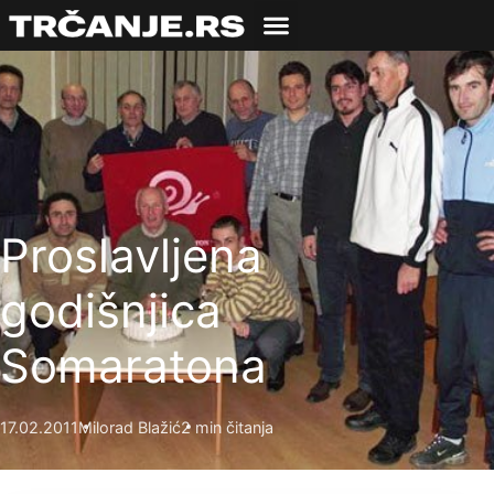
Proslavljena
godišnjica
Somaratona
17.02.2011
Milorad Blažić
2 min čitanja