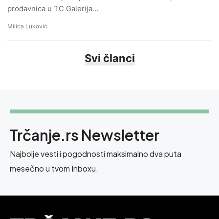
prodavnica u TC Galerija…
Milica Luković
Svi članci
Trčanje.rs Newsletter
Najbolje vesti i pogodnosti maksimalno dva puta
mesečno u tvom Inboxu.