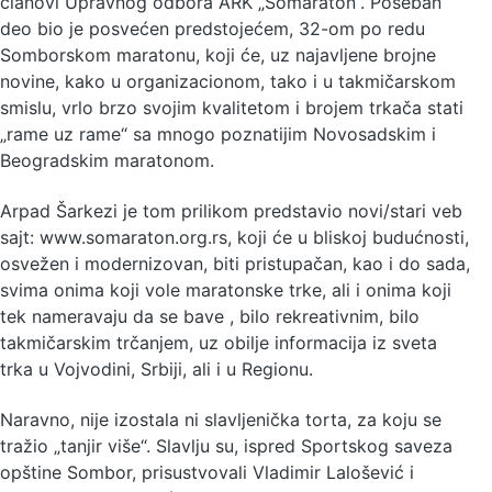
članovi Upravnog odbora ARK „Somaraton“. Poseban
deo bio je posvećen predstojećem, 32-om po redu
Somborskom maratonu, koji će, uz najavljene brojne
novine, kako u organizacionom, tako i u takmičarskom
smislu, vrlo brzo svojim kvalitetom i brojem trkača stati
„rame uz rame“ sa mnogo poznatijim Novosadskim i
Beogradskim maratonom.
Arpad Šarkezi je tom prilikom predstavio novi/stari veb
sajt: www.somaraton.org.rs, koji će u bliskoj budućnosti,
osvežen i modernizovan, biti pristupačan, kao i do sada,
svima onima koji vole maratonske trke, ali i onima koji
tek nameravaju da se bave , bilo rekreativnim, bilo
takmičarskim trčanjem, uz obilje informacija iz sveta
trka u Vojvodini, Srbiji, ali i u Regionu.
Naravno, nije izostala ni slavljenička torta, za koju se
tražio „tanjir više“. Slavlju su, ispred Sportskog saveza
opštine Sombor, prisustvovali Vladimir Lalošević i