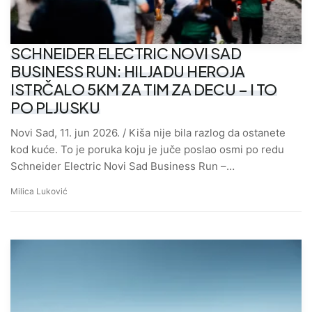
SCHNEIDER ELECTRIC NOVI SAD
BUSINESS RUN: HILJADU HEROJA
ISTRČALO 5KM ZA TIM ZA DECU – I TO
PO PLJUSKU
Novi Sad, 11. jun 2026. / Kiša nije bila razlog da ostanete
kod kuće. To je poruka koju je juče poslao osmi po redu
Schneider Electric Novi Sad Business Run –…
Milica Luković