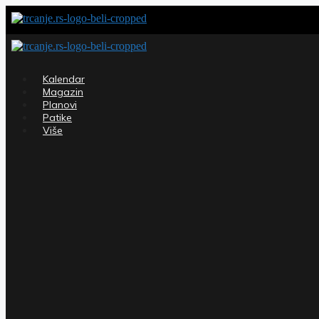
Skip
to
content
Kalendar
Magazin
Planovi
Patike
Više