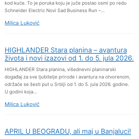
kod kuće. To je poruka koju je juče poslao osmi po redu
Schneider Electric Novi Sad Business Run –…
Milica Luković
HIGHLANDER Stara planina – avantura
života i novi izazovi od 1. do 5. jula 2026.
HIGHLANDER Stara planina, višednevni planinarski
događaj za sve ljubitelje prirode i avantura na otvorenom,
održaće se šesti put u Srbiji od 1. do 5. jula 2026. godine.
U godini koja…
Milica Luković
APRIL U BEOGRADU, ali maj u Banjaluci!