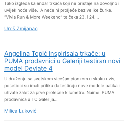
Tako izgleda kalendar trkača koji ne pristaje na dovoljno i
uvijek hoće više. A neće ni proljeće bez velike žurke.
“Vivia Run & More Weekend” te čeka 23. i 24.…
Uroš Zmijanac
Angelina Topić inspirisala trkače: u
PUMA prodavnici u Galeriji testiran novi
model Deviate 4
U druženju sa svetskom vicešampionkom u skoku uvis,
posetioci su imali priliku da testiraju nove modele patika i
uhvate zalet za prve prolećne kilometre. Naime, PUMA
prodavnica u TC Galerija…
Milica Luković