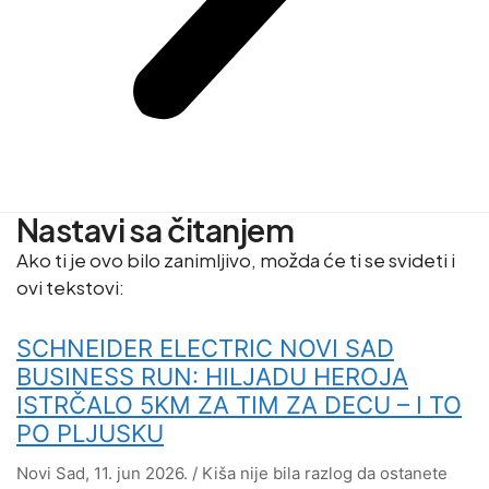
Nastavi sa čitanjem
Ako ti je ovo bilo zanimljivo, možda će ti se svideti i
ovi tekstovi:
SCHNEIDER ELECTRIC NOVI SAD
BUSINESS RUN: HILJADU HEROJA
ISTRČALO 5KM ZA TIM ZA DECU – I TO
PO PLJUSKU
Novi Sad, 11. jun 2026. / Kiša nije bila razlog da ostanete