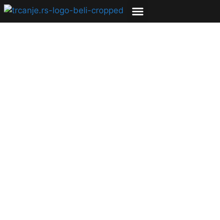
“Najbrži računovođa
na svetu” istrčao
100m ispod 10
sekundi
20.06.2023
Bojana Savić
3 min čitanja