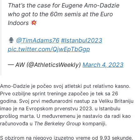
That’s the case for Eugene Amo-Dadzie
who got to the 60m semis at the Euro
Indoors
@TimAdams76
#Istanbul2023
pic.twitter.com/QjwEpTbGgp
— AW (@AthleticsWeekly)
March 4, 2023
Amo-Dadzie je počeo svoj atletski put relativno kasno.
Prve ozbiljne sprint treninge započeo je tek sa 26
godina. Svoj prvi međunarodni nastup za Veliku Britaniju
imao je na Evropskom prvenstvu 2023. u Istanbulu
prošlog marta. U međuvremenu je nastavio da radi kao
računovođa u
The Berkeley Group
kompaniji.
S obzirom na njegovo izuzetno vreme od 9,93 sekunde,