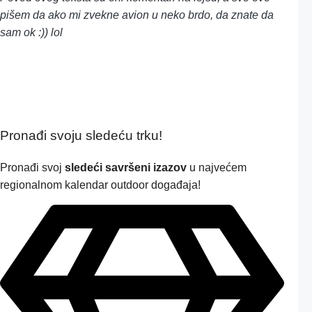
pišem da ako mi zvekne avion u neko brdo, da znate da
sam ok :)) lol
Pronađi svoju sledeću trku!
Pron
ađi svoj
sledeći savršeni izazov
u najvećem
regionalnom kalendar outdoor događaja!