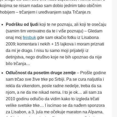
kojima se nisam nadao sam dobio jednim tako običnim
hobijem – trčanjem i uređivanjem sajta Trčanje.rs
Podršku od ljudi
koji te ne poznaju, ali koji te osećaju
(samim tim verovatno da te i više poznaju) – Gledam
onaj moj
fejsbuk
gde sam okačio fotku iz Lisabona
2009; komentara i nekih + 15 lajkova i moram priznati
da mi je drago. I nisu tu samo moji prijatelji iz
detinjstva, nego društvo koje ne bih upoznao da nije
bilo trčanja…
Odlučnost da posetim druge zemlje
– Prošle godine
sam trčao sve žive trke po Srbiji. Pa se cura naljutila i
rekla da vikendom, posle radne nedelje, treba da sa
njom, a ne da me nikad nema. I to je ok… ali sam za
2010 godinu odlučio da vidim kako to izgleda trčati
velike svetske trke… I iscimao se da nađem sponzora
za Lisabon, a 3. jula me očekuje maraton na Alpama.