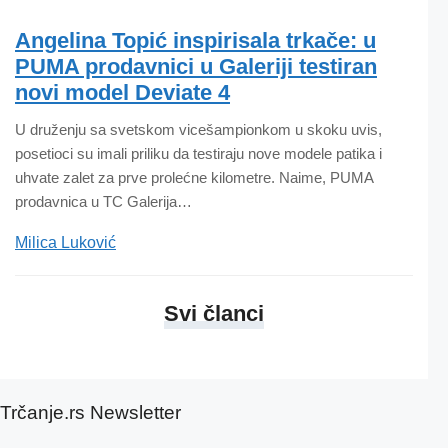
Angelina Topić inspirisala trkače: u
PUMA prodavnici u Galeriji testiran
novi model Deviate 4
U druženju sa svetskom vicešampionkom u skoku uvis,
posetioci su imali priliku da testiraju nove modele patika i
uhvate zalet za prve prolećne kilometre. Naime, PUMA
prodavnica u TC Galerija…
Milica Luković
Svi članci
Trčanje.rs Newsletter