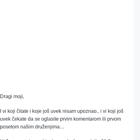
Lisabonski polumaraton 2010
17.03.2010
Veroljub Zmijanac
3 min čitanja
Dragi moji,
I vi koji čitate i koje još uvek nisam upoznao.. i vi koji još
uvek čekate da se oglasite prvim komentarom ili prvom
posetom našim druženjima…