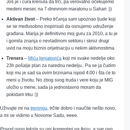
Još je i cura krenula da trči, pa verovatno očekujemo
medeni mesec na 7-dnevnom maratonu u Sahari :))
Aktivan život
– Preko trčanja sam upoznao ljude koji
se se međusobno inspirisali da osnujemo udruženje
građana. Marija je definitivno moj guru za 2010, a tu je
i gomila znanja o nevladinom sektoru i skroz drugi
uvid na moju biznis orijetnaciju u nekim aktivnostima
Trenera
–
Miću Ignjatovića
koji mi svake nedelje oko
23h pošalje plan za narednu nedelju.. Pa se ja čudim
koji mu je sad sa ovim brzinama ispod 4:00 i šta će to
meni u životu. No zbog svog truda i vere koju je MIG
uložio u mene, sada ja jednostavno moram da
pokidam trku :))
Uživajte mi na
treningu
, trčite dobro i naučite nešto novo,
a mi se vidimo u Novome Sadu, eeee.
Povod ovog teksta su oni komentari na fejsu, a sve ovo