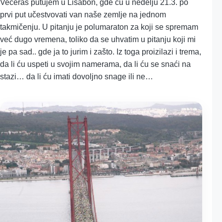
Večeras putujem u Lisabon, gde ću u nedelju 21.3. po
prvi put učestvovati van naše zemlje na jednom
takmičenju. U pitanju je polumaraton za koji se spremam
već dugo vremena, toliko da se uhvatim u pitanju koji mi
je pa sad.. gde ja to jurim i zašto. Iz toga proizilazi i trema,
da li ću uspeti u svojim namerama, da li ću se snaći na
stazi… da li ću imati dovoljno snage ili ne…