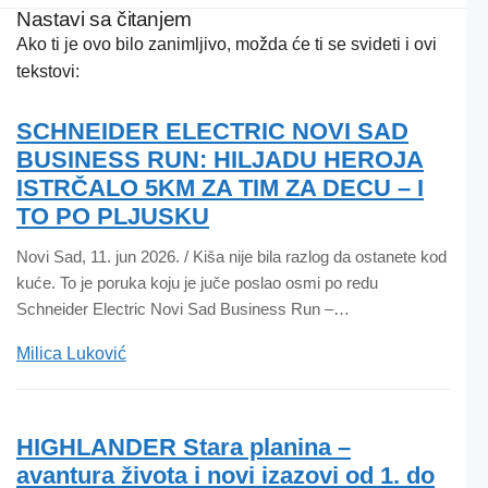
Nastavi sa čitanjem
Ako ti je ovo bilo zanimljivo, možda će ti se svideti i ovi
tekstovi:
SCHNEIDER ELECTRIC NOVI SAD
BUSINESS RUN: HILJADU HEROJA
ISTRČALO 5KM ZA TIM ZA DECU – I
TO PO PLJUSKU
Novi Sad, 11. jun 2026. / Kiša nije bila razlog da ostanete kod
kuće. To je poruka koju je juče poslao osmi po redu
Schneider Electric Novi Sad Business Run –…
Milica Luković
HIGHLANDER Stara planina –
avantura života i novi izazovi od 1. do