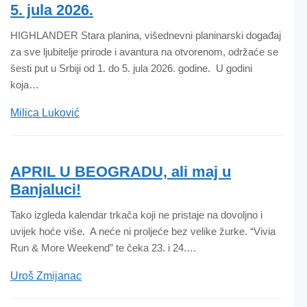
5. jula 2026.
HIGHLANDER Stara planina, višednevni planinarski događaj
za sve ljubitelje prirode i avantura na otvorenom, održaće se
šesti put u Srbiji od 1. do 5. jula 2026. godine. U godini
koja…
Milica Luković
APRIL U BEOGRADU, ali maj u
Banjaluci!
Tako izgleda kalendar trkača koji ne pristaje na dovoljno i
uvijek hoće više. A neće ni proljeće bez velike žurke. “Vivia
Run & More Weekend” te čeka 23. i 24.…
Uroš Zmijanac