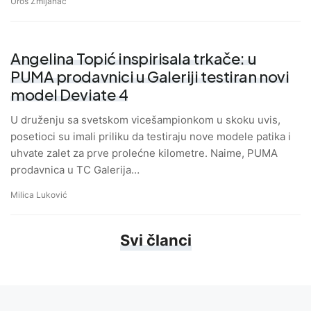
Uroš Zmijanac
Angelina Topić inspirisala trkače: u
PUMA prodavnici u Galeriji testiran novi
model Deviate 4
U druženju sa svetskom vicešampionkom u skoku uvis,
posetioci su imali priliku da testiraju nove modele patika i
uhvate zalet za prve prolećne kilometre. Naime, PUMA
prodavnica u TC Galerija…
Milica Luković
Svi članci