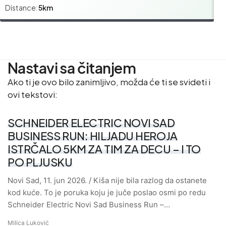
Distance:
5km
Di
Nastavi sa čitanjem
Ako ti je ovo bilo zanimljivo, možda će ti se svideti i
ovi tekstovi:
SCHNEIDER ELECTRIC NOVI SAD
BUSINESS RUN: HILJADU HEROJA
ISTRČALO 5KM ZA TIM ZA DECU – I TO
PO PLJUSKU
Novi Sad, 11. jun 2026. / Kiša nije bila razlog da ostanete
kod kuće. To je poruka koju je juče poslao osmi po redu
Schneider Electric Novi Sad Business Run –…
Milica Luković