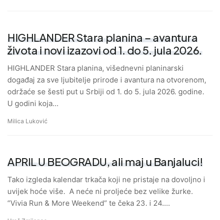
HIGHLANDER Stara planina – avantura
života i novi izazovi od 1. do 5. jula 2026.
HIGHLANDER Stara planina, višednevni planinarski
događaj za sve ljubitelje prirode i avantura na otvorenom,
održaće se šesti put u Srbiji od 1. do 5. jula 2026. godine.
U godini koja…
Milica Luković
APRIL U BEOGRADU, ali maj u Banjaluci!
Tako izgleda kalendar trkača koji ne pristaje na dovoljno i
uvijek hoće više. A neće ni proljeće bez velike žurke.
“Vivia Run & More Weekend” te čeka 23. i 24.…