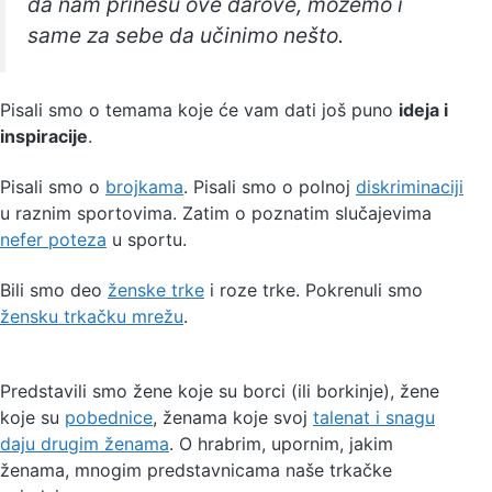
da nam prinesu ove darove, možemo i
same za sebe da učinimo nešto.
Pisali smo o temama koje će vam dati još puno
ideja i
inspiracije
.
Pisali smo o
brojkama
. Pisali smo o polnoj
diskriminaciji
u raznim sportovima. Zatim o poznatim slučajevima
nefer poteza
u sportu.
Bili smo deo
ženske trke
i roze trke. Pokrenuli smo
žensku trkačku mrežu
.
Predstavili smo žene koje su borci (ili borkinje), žene
koje su
pobednice
, ženama koje svoj
talenat i snagu
daju drugim ženama
. O hrabrim, upornim, jakim
ženama, mnogim predstavnicama naše trkačke