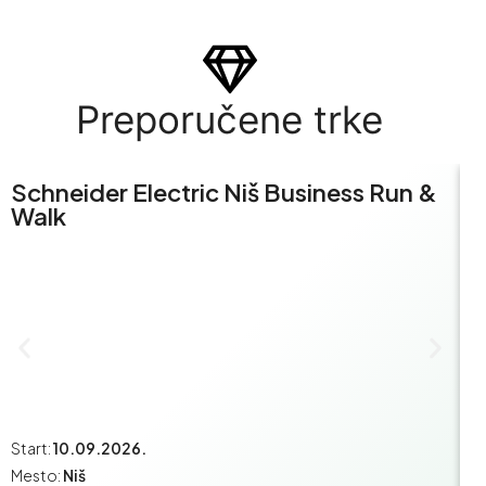
Preporučene trke
Schneider Electric Niš Business Run &
S
Walk
R
Start:
10.09.2026.
St
Mesto:
Niš
M