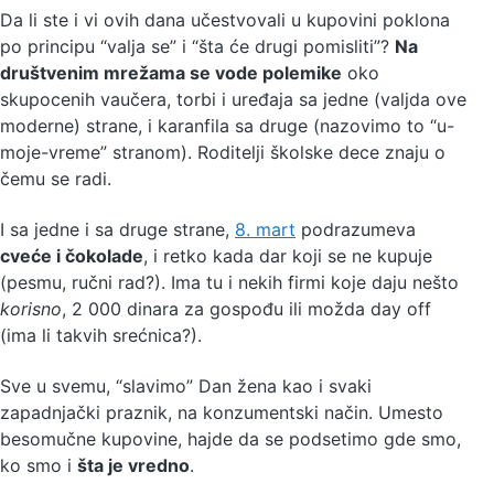
Da li ste i vi ovih dana učestvovali u kupovini poklona
po principu “valja se” i “šta će drugi pomisliti”?
Na
društvenim mrežama se vode polemike
oko
skupocenih vaučera, torbi i uređaja sa jedne (valjda ove
moderne) strane, i karanfila sa druge (nazovimo to “u-
moje-vreme” stranom). Roditelji školske dece znaju o
čemu se radi.
I sa jedne i sa druge strane,
8. mart
podrazumeva
cveće i čokolade
, i retko kada dar koji se ne kupuje
(pesmu, ručni rad?). Ima tu i nekih firmi koje daju nešto
korisno
, 2 000 dinara za gospođu ili možda day off
(ima li takvih srećnica?).
Sve u svemu, “slavimo” Dan žena kao i svaki
zapadnjački praznik, na konzumentski način. Umesto
besomučne kupovine, hajde da se podsetimo gde smo,
ko smo i
šta je vredno
.