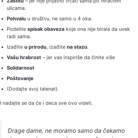
Zaštitu
– jer nije prijatno trčati sama po mračnim
ulicama.
Pohvalu
u društvu, ne samo u 4 oka.
Podelite
spisak obaveza
koje ona nije birala da uvek
radi sama.
Izađite
u prirodu
, izađite
na stazu
.
Vašu hrabrost
– jer vas inspiriše da činite više
Solidarnost
Poštovanje
(Dodajte svoj talenat)
I nadajte se da će i deca sve ovo videti.
Drage dame, ne moramo samo da čekamo