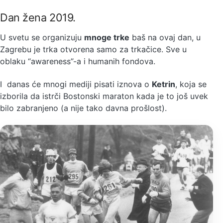
Dan žena 2019.
U svetu se organizuju
mnoge trke
baš na ovaj dan, u
Zagrebu je trka otvorena samo za trkačice. Sve u
oblaku “awareness”-a i humanih fondova.
I danas će mnogi mediji pisati iznova o
Ketrin
, koja se
izborila da istrči Bostonski maraton kada je to još uvek
bilo zabranjeno (a nije tako davna prošlost).