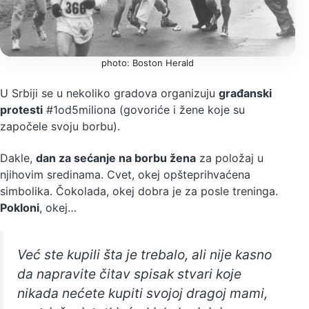
photo: Boston Herald
U Srbiji se u nekoliko gradova organizuju
građanski
protesti
#1od5miliona (govoriće i žene koje su
započele svoju borbu).
Dakle,
dan za sećanje na borbu žena
za položaj u
njihovim sredinama. Cvet, okej opšteprihvaćena
simbolika. Čokolada, okej dobra je za posle treninga.
Pokloni
, okej…
Već ste kupili šta je trebalo, ali nije kasno
da napravite čitav spisak stvari koje
nikada nećete kupiti svojoj dragoj mami,