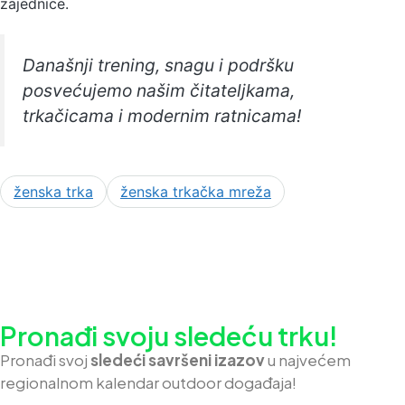
zajednice.
Današnji trening, snagu i podršku
posvećujemo našim čitateljkama,
trkačicama i modernim ratnicama!
ženska trka
ženska trkačka mreža
Pronađi svoju sledeću trku!
Pron
ađi svoj
sledeći savršeni izazov
u najvećem
regionalnom kalendar outdoor događaja!