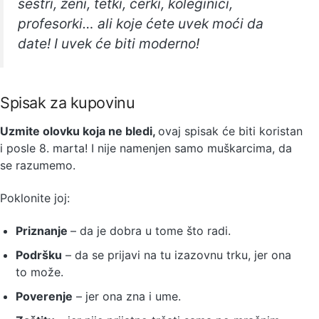
sestri, ženi, tetki, ćerki, koleginici,
profesorki… ali koje ćete uvek moći da
date! I uvek će biti moderno!
Spisak za kupovinu
Uzmite olovku koja ne bledi,
ovaj spisak će biti koristan
i posle 8. marta! I nije namenjen samo muškarcima, da
se razumemo.
Poklonite joj:
Priznanje
– da je dobra u tome što radi.
Podršku
– da se prijavi na tu izazovnu trku, jer ona
to može.
Poverenje
– jer ona zna i ume.