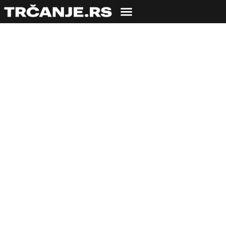
Karanfil i bombonjera
– posle svake trke
moliću!
08.03.2019
Milica Luković
3 min čitanja