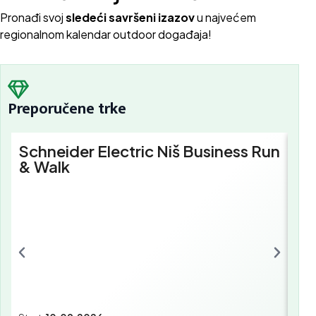
Pron
ađi svoj
sledeći savršeni izazov
u najvećem
regionalnom kalendar outdoor događaja!
Preporučene trke
Schneider Electric Niš Business Run
Sc
& Walk
Bu