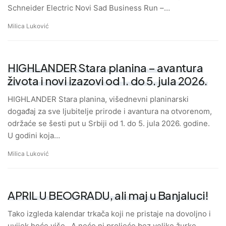
Schneider Electric Novi Sad Business Run –…
Milica Luković
HIGHLANDER Stara planina – avantura
života i novi izazovi od 1. do 5. jula 2026.
HIGHLANDER Stara planina, višednevni planinarski
događaj za sve ljubitelje prirode i avantura na otvorenom,
održaće se šesti put u Srbiji od 1. do 5. jula 2026. godine.
U godini koja…
Milica Luković
APRIL U BEOGRADU, ali maj u Banjaluci!
Tako izgleda kalendar trkača koji ne pristaje na dovoljno i
uvijek hoće više. A neće ni proljeće bez velike žurke.