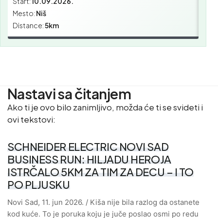
Start:
10.09.2026.
Star
Mesto:
Niš
Mes
Distance:
5km
Dist
Nastavi sa čitanjem
Ako ti je ovo bilo zanimljivo, možda će ti se svideti i
ovi tekstovi:
SCHNEIDER ELECTRIC NOVI SAD
BUSINESS RUN: HILJADU HEROJA
ISTRČALO 5KM ZA TIM ZA DECU – I TO
PO PLJUSKU
Novi Sad, 11. jun 2026. / Kiša nije bila razlog da ostanete
kod kuće. To je poruka koju je juče poslao osmi po redu