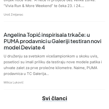
“Vivia Run & More Weekend” te čeka 23. i 24.…
Uroš Zmijanac
Angelina Topić inspirisala trkače: u
PUMA prodavnici u Galeriji testiran novi
model Deviate 4
U druženju sa svetskom vicešampionkom u skoku uvis,
posetioci su imali priliku da testiraju nove modele patika i
uhvate zalet za prve prolećne kilometre. Naime, PUMA
prodavnica u TC Galerija…
Milica Luković
Svi članci