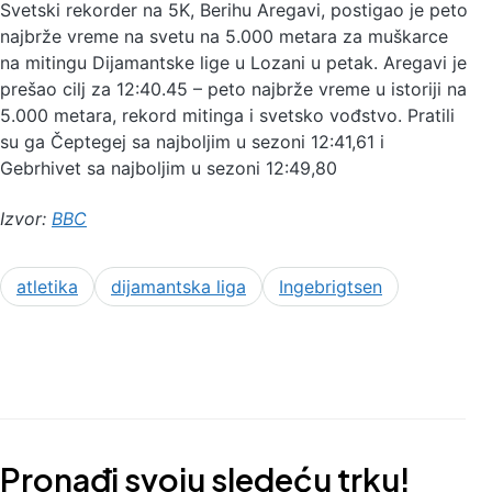
Svetski rekorder na 5K, Berihu Aregavi, postigao je peto
najbrže vreme na svetu na 5.000 metara za muškarce
na mitingu Dijamantske lige u Lozani u petak. Aregavi je
prešao cilj za 12:40.45 – peto najbrže vreme u istoriji na
5.000 metara, rekord mitinga i svetsko vođstvo. Pratili
su ga Čeptegej sa najboljim u sezoni 12:41,61 i
Gebrhivet sa najboljim u sezoni 12:49,80
Izvor:
BBC
atletika
dijamantska liga
Ingebrigtsen
Pronađi svoju sledeću trku!