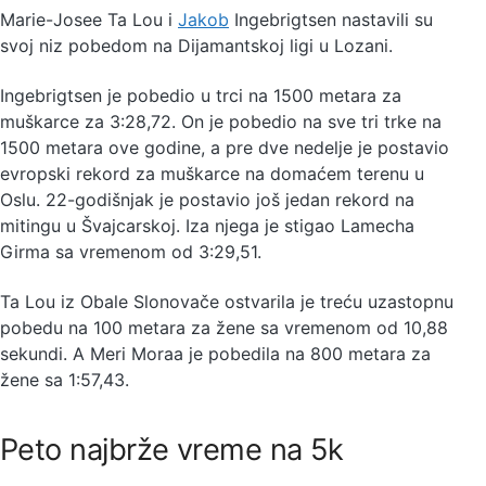
Marie-Josee Ta Lou i
Jakob
Ingebrigtsen nastavili su
svoj niz pobedom na Dijamantskoj ligi u Lozani.
Ingebrigtsen je pobedio u trci na 1500 metara za
muškarce za 3:28,72. On je pobedio na sve tri trke na
1500 metara ove godine, a pre dve nedelje je postavio
evropski rekord za muškarce na domaćem terenu u
Oslu. 22-godišnjak je postavio još jedan rekord na
mitingu u Švajcarskoj. Iza njega je stigao Lamecha
Girma sa vremenom od 3:29,51.
Ta Lou iz Obale Slonovače ostvarila je treću uzastopnu
pobedu na 100 metara za žene sa vremenom od 10,88
sekundi. A Meri Moraa je pobedila na 800 metara za
žene sa 1:57,43.
Peto najbrže vreme na 5k