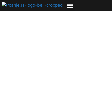
Ingebrigtsen
nastavlja niz pobeda,
Aregavi postigao
peto najbrže vreme
na 5k
03.07.2023
Bojana Savić
1 min čitanja