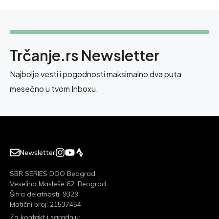
Trčanje.rs Newsletter
Najbolje vesti i pogodnosti maksimalno dva puta
mesečno u tvom Inboxu.
Newsletter
SBR SERIES DOO Beograd
Veselina Masleše 62, Beograd
Šifra delatnosti: 9329
Matični broj: 21537454
Za kontakt i saradnju: