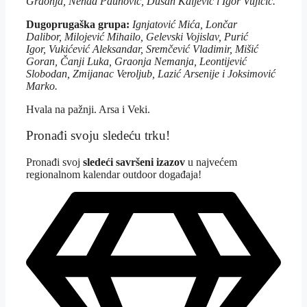
Graonja, Nenad Paunović, Dušan Kaljević i Igor Vujičić.
Dugoprugaška grupa:
Ignjatović Mića, Lončar
Dalibor, Milojević Mihailo, Gelevski Vojislav, Purić
Igor, Vukićević Aleksandar, Sremčević Vladimir, Mišić
Goran, Čanji Luka, Graonja Nemanja, Leontijević
Slobodan, Zmijanac Veroljub, Lazić Arsenije i Joksimović
Marko.
Hvala na pažnji. Arsa i Veki.
Pronađi svoju sledeću trku!
Pron
ađi svoj
sledeći savršeni izazov
u najvećem
regionalnom kalendar outdoor događaja!