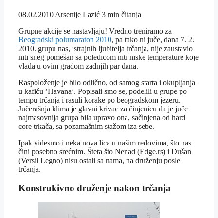
08.02.2010
Arsenije Lazić
3 min čitanja
Grupne akcije se nastavljaju! Vredno treniramo za
Beogradski polumaraton 2010
, pa tako ni juče, dana 7. 2.
2010. grupu nas, istrajnih ljubitelja trčanja, nije zaustavio
niti sneg pomešan sa poledicom niti niske temperature koje
vladaju ovim gradom zadnjih par dana.
Raspoloženje je bilo odlično, od samog starta i okupljanja
u kafiću ’Havana’. Popisali smo se, podelili u grupe po
tempu trčanja i rasuli korake po beogradskom jezeru.
Jučerašnja klima je glavni krivac za činjenicu da je juče
najmasovnija grupa bila upravo ona, sačinjena od hard
core trkača, sa pozamašnim stažom iza sebe.
Ipak videsmo i neka nova lica u našim redovima, što nas
čini posebno srećnim. Šteta što Nenad (Edge.rs) i Dušan
(Versil Legno) nisu ostali sa nama, na druženju posle
trčanja.
Konstrukivno druženje nakon trčanja