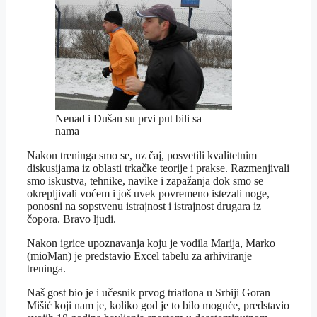
Nenad i Dušan su prvi put bili sa
nama
Nakon treninga smo se, uz čaj, posvetili kvalitetnim
diskusijama iz oblasti trkačke teorije i prakse. Razmenjivali
smo iskustva, tehnike, navike i zapažanja dok smo se
okrepljivali voćem i još uvek povremeno istezali noge,
ponosni na sopstvenu istrajnost i istrajnost drugara iz
čopora. Bravo ljudi.
Nakon igrice upoznavanja koju je vodila Marija, Marko
(mioMan) je predstavio Excel tabelu za arhiviranje
treninga.
Naš gost bio je i učesnik prvog triatlona u Srbiji Goran
Mišić koji nam je, koliko god je to bilo moguće, predstavio