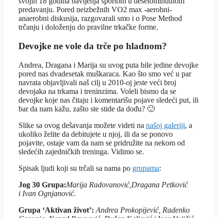
svojih 18 godina bavljenja sportom u desetominutnom
predavanju. Pored neizbežnih VO2 max -aerobni-
anaerobni diskusija, razgovarali smo i o Pose Method
trčanju i doloženju do pravilne trkačke forme.
Devojke ne vole da trče po hladnom?
Andrea, Dragana i Marija su uvog puta bile jedine devojke
pored nas dvadesetak muškaraca. Kao što smo već u par
navrata objavljivali naš cilj u 2010-oj jeste veći broj
devojaka na trkama i treninzima. Voleli bismo da se
devojke koje nas čitaju i komentarišu pojave sledeći put, ili
bar da nam kažu, zašto ste stide da dođu? 🙂
Slike sa ovog dešavanja možete videti na
našoj galeriji
, a
ukoliko želite da debitujete u njoj, ili da se ponovo
pojavite, ostaje vam da nam se pridružite na nekom od
sledećih zajedničkih treninga. Vidimo se.
Spisak ljudi koji su trčali sa nama po
grupama
:
Jog 30 Grupa:
Marija Radovanović,Dragana Petković
i Ivan Ognjanović.
Grupa ‘Aktivan život’:
Andrea Prokopijević, Radenko