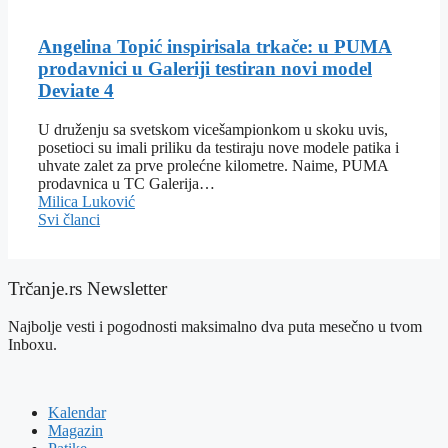
Angelina Topić inspirisala trkače: u PUMA
prodavnici u Galeriji testiran novi model
Deviate 4
U druženju sa svetskom vicešampionkom u skoku uvis,
posetioci su imali priliku da testiraju nove modele patika i
uhvate zalet za prve prolećne kilometre. Naime, PUMA
prodavnica u TC Galerija…
Milica Luković
Svi članci
Trčanje.rs Newsletter
Najbolje vesti i pogodnosti maksimalno dva puta mesečno u tvom
Inboxu.
Kalendar
Magazin