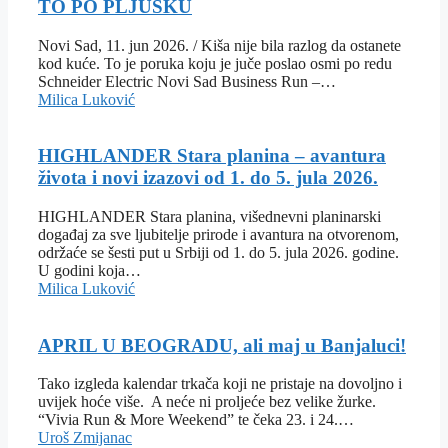
TO PO PLJUSKU
Novi Sad, 11. jun 2026. / Kiša nije bila razlog da ostanete
kod kuće. To je poruka koju je juče poslao osmi po redu
Schneider Electric Novi Sad Business Run –…
Milica Luković
HIGHLANDER Stara planina – avantura
života i novi izazovi od 1. do 5. jula 2026.
HIGHLANDER Stara planina, višednevni planinarski
događaj za sve ljubitelje prirode i avantura na otvorenom,
održaće se šesti put u Srbiji od 1. do 5. jula 2026. godine.
U godini koja…
Milica Luković
APRIL U BEOGRADU, ali maj u Banjaluci!
Tako izgleda kalendar trkača koji ne pristaje na dovoljno i
uvijek hoće više. A neće ni proljeće bez velike žurke.
“Vivia Run & More Weekend” te čeka 23. i 24.…
Uroš Zmijanac