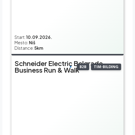
Start:
10.09.2026.
Mesto:
Niš
Distance:
5km
Schneider Electric Belgrade
B2B
TIM-BILDING
Business Run & Walk