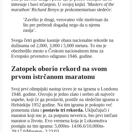
intresuje i bavi trčanjem. U svojoj knjizi
’Masters of the
marathon’
Richard Benyo
je prokomentarisao sledeće:
’Završio je drugi, verovatno više motivisan da
što pre prebrodi događaj nego da u njemu
zasija’.
Svega četri godine kasnije obara nacionalne rekorde na
dužinama od 2,000, 3,000 i 5,000 metara. To mu je
obezbedilo mesto u Českom nacionalnom timu za
Evropsko prvenstvo odigrano 1946. godine.
Zatopek oborio rekord na svom
prvom istrčanom maratonu
Svoj prvi olimpijski nastup izveo je na igrama u Londonu
1948. godine. Osvojio je jedno zlato i srebro ali najveće
uspehe, koji će ga proslaviti, postiže na sledećim igrama u
Helsinkiju 1952 godine. Na tim igrama je pokupio već
pomenuta zlata i
postavio tri rekorda.
Uključujući i
maraton koji mu je, za potpunu nevericu, bio prvi istrčani
maraton u životu. Evo vremena koja je Lokomotiva
postigla na tim igrama: 5,000m- 14:06.6/10,000m-
29:17.0/Maraton- 2:23:03.