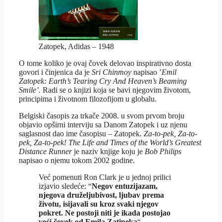
Zatopek, Adidas – 1948
O tome koliko je ovaj čovek delovao inspirativno dosta
govori i činjenica da je
Sri Chinmoy
napisao ’
Emil
Zatopek: Earth’s Tearing Cry And Heaven’s Beaming
Smile’.
Radi se o knjizi koja se bavi njegovim životom,
principima i životnom filozofijom u globalu.
Belgiski časopis za trkače 2008. u svom prvom broju
objavio opširni interviju sa Danom Zatopek i uz njenu
saglasnost dao ime časopisu – Zatopek.
Za-to-pek, Za-to-
pek, Za-to-pek! The Life and Times of the World’s Greatest
Distance Runner
je naziv knjige koju je
Bob Philips
napisao o njemu tokom 2002 godine.
Već pomenuti Ron Clark je u jednoj prilici
izjavio sledeće: “
Negov entuzijazam,
njegova druželjubivost, ljubav prema
životu, isijavali su kroz svaki njegov
pokret. Ne postoji niti je ikada postojao
veći čovek od Emila Zatipeka
“.