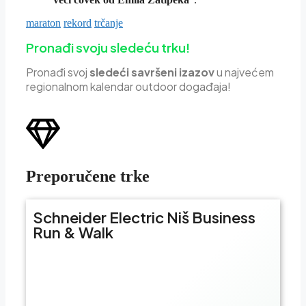
maraton
rekord
trčanje
Pronađi svoju sledeću trku!
Pron
ađi svoj
sledeći savršeni izazov
u najvećem
regionalnom kalendar outdoor događaja!
Preporučene trke
Schneider Electric Niš Business
Run & Walk