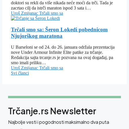
doktori su rekli da više nikada neće moći da trči. Tada je
zacrtao cilj da istrči maraton ispod 3 sata i…
Uroš Zmijanac
Trčali smo sa
Trčali smo sa: Šeron Lokedi pobednicom
Njujorškog maratona
U Barseloni se od 24. do 26. januara održala prezentacija
nove Under Armour Infinite Elite patike za trčanje.
Redakcija sajta trcanje.rs je pozvana na ovaj događaj, pa
smo imali priliku…
Uroš Zmijanac
Trčali smo sa
Svi članci
Trčanje.rs Newsletter
Najbolje vesti i pogodnosti maksimalno dva puta