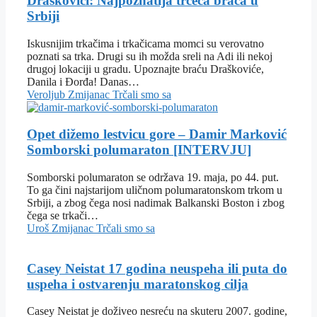
Draškovići: Najpoznatija trčeća braća u
Srbiji
Iskusnijim trkačima i trkačicama momci su verovatno
poznati sa trka. Drugi su ih možda sreli na Adi ili nekoj
drugoj lokaciji u gradu. Upoznajte braću Draškoviće,
Danila i Đorđa! Danas…
Veroljub Zmijanac
Trčali smo sa
Opet dižemo lestvicu gore – Damir Marković
Somborski polumaraton [INTERVJU]
Somborski polumaraton se održava 19. maja, po 44. put.
To ga čini najstarijom uličnom polumaratonskom trkom u
Srbiji, a zbog čega nosi nadimak Balkanski Boston i zbog
čega se trkači…
Uroš Zmijanac
Trčali smo sa
Casey Neistat 17 godina neuspeha ili puta do
uspeha i ostvarenju maratonskog cilja
Casey Neistat je doživeo nesreću na skuteru 2007. godine,