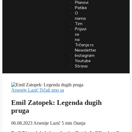
Planovi
Patike
O
nama
Tim
Prijavi
se
na
Trčanje.rs
Newsletter
Instagram
Youtube
Strava
Arsenije Lazić
Trčali smo sa
Emil Zatopek: Legenda dugih
pruga
06.08.2023
Arsenije Lazić
5 min čitanja