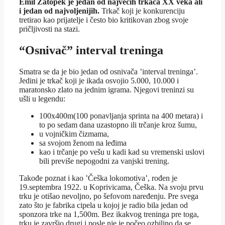
Emil Zátopek je jedan od najvećih trkača XX veka ali
i jedan od najvoljenijih.
Trkač koji je konkurenciju
tretirao kao prijatelje i često bio kritikovan zbog svoje
pričljivosti na stazi.
“Osnivač” interval treninga
Smatra se da je bio jedan od osnivača ’interval treninga’.
Jedini je trkač koji je ikada osvojio 5.000, 10.000 i
maratonsko zlato na jednim igrama. Njegovi treninzi su
ušli u legendu:
100x400m(100 ponavljanja sprinta na 400 metara) i
to po sedam dana uzastopno ili trčanje kroz šumu,
u vojničkim čizmama,
sa svojom ženom na leđima
kao i trčanje po vešu u kadi kad su vremenski uslovi
bili previše nepogodni za vanjski trening.
Takođe poznat i kao ’Češka lokomotiva’, rođen je
19.septembra 1922. u Koprivicama, Češka. Na svoju prvu
trku je otišao nevoljno, po šefovom naređenju. Pre svega
zato što je fabrika cipela u kojoj je radio bila jedan od
sponzora trke na 1,500m. Bez ikakvog treninga pre toga,
trku je završio drugi i posle nje je počeo ozbiljno da se