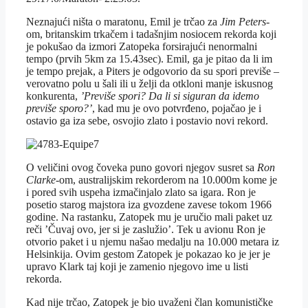
Neznajući ništa o maratonu, Emil je trčao za
Jim Peters
-
om, britanskim trkačem i tadašnjim nosiocem rekorda koji
je pokušao da izmori Zatopeka forsirajući nenormalni
tempo (prvih 5km za 15.43sec). Emil, ga je pitao da li im
je tempo prejak, a Piters je odgovorio da su spori previše –
verovatno polu u šali ili u želji da otkloni manje iskusnog
konkurenta,
’Previše spori? Da li si siguran da idemo
previše sporo?’
, kad mu je ovo potvrđeno, pojačao je i
ostavio ga iza sebe, osvojio zlato i postavio novi rekord.
O veličini ovog čoveka puno govori njegov susret sa
Ron
Clarke
-om, australijskim rekorderom na 10.000m kome je
i pored svih uspeha izmačinjalo zlato sa igara. Ron je
posetio starog majstora iza gvozdene zavese tokom 1966
godine. Na rastanku, Zatopek mu je uručio mali paket uz
reči ’Čuvaj ovo, jer si je zaslužio’. Tek u avionu Ron je
otvorio paket i u njemu našao medalju na 10.000 metara iz
Helsinkija. Ovim gestom Zatopek je pokazao ko je jer je
upravo Klark taj koji je zamenio njegovo ime u listi
rekorda.
Kad nije trčao, Zatopek je bio uvaženi član komunističke