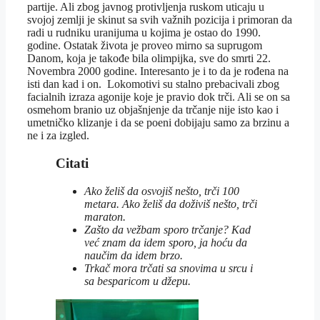
partije. Ali zbog javnog protivljenja ruskom uticaju u
svojoj zemlji je skinut sa svih važnih pozicija i primoran da
radi u rudniku uranijuma u kojima je ostao do 1990.
godine. Ostatak života je proveo mirno sa suprugom
Danom, koja je takođe bila olimpijka, sve do smrti 22.
Novembra 2000 godine. Interesanto je i to da je rođena na
isti dan kad i on. Lokomotivi su stalno prebacivali zbog
facialnih izraza agonije koje je pravio dok trči. Ali se on sa
osmehom branio uz objašnjenje da trčanje nije isto kao i
umetničko klizanje i da se poeni dobijaju samo za brzinu a
ne i za izgled.
Citati
Ako želiš da osvojiš nešto, trči 100
metara. Ako želiš da doživiš nešto, trči
maraton.
Zašto da vežbam sporo trčanje? Kad
već znam da idem sporo, ja hoću da
naučim da idem brzo.
Trkač mora trčati sa snovima u srcu i
sa besparicom u džepu.