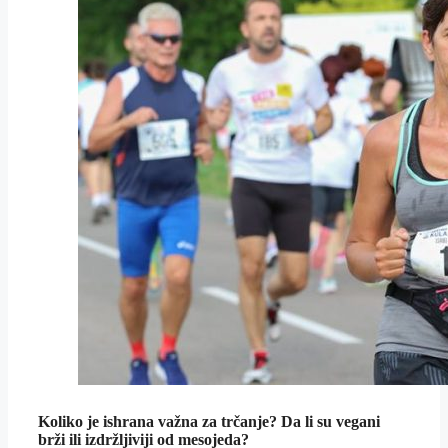
Koliko je ishrana važna za trčanje? Da li su vegani
brži ili izdržljiviji od mesojeda?