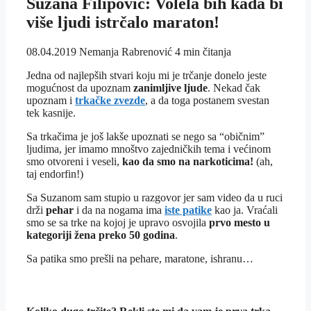
Suzana Filipović: Volela bih kada bi
više ljudi istrčalo maraton!
08.04.2019
Nemanja Rabrenović
4 min čitanja
Jedna od najlepših stvari koju mi je trčanje donelo jeste
mogućnost da upoznam
zanimljive ljude
. Nekad čak
upoznam i
trkačke zvezde
, a da toga postanem svestan
tek kasnije.
Sa trkačima je još lakše upoznati se nego sa “običnim”
ljudima, jer imamo mnoštvo zajedničkih tema i većinom
smo otvoreni i veseli,
kao da smo na narkoticima!
(ah,
taj endorfin!)
Sa Suzanom sam stupio u razgovor jer sam video da u ruci
drži
pehar
i da na nogama ima
iste patike
kao ja. Vraćali
smo se sa trke na kojoj je upravo osvojila
prvo mesto u
kategoriji žena preko 50 godina
.
Sa patika smo prešli na pehare, maratone, ishranu…