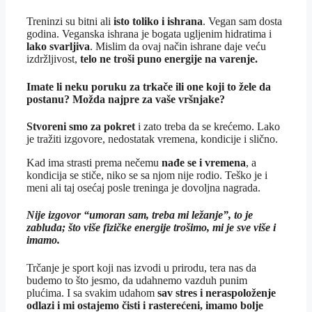
Treninzi su bitni ali
isto toliko i ishrana
. Vegan sam dosta
godina. Veganska ishrana je bogata ugljenim hidratima i
lako svarljiva
. Mislim da ovaj način ishrane daje veću
izdržljivost,
telo ne troši puno energije na varenje.
Imate li neku poruku za trkače ili one koji to žele da
postanu? Možda najpre za vaše vršnjake?
Stvoreni smo za pokret
i zato treba da se krećemo. Lako
je tražiti izgovore, nedostatak vremena, kondicije i slično.
Kad ima strasti prema nečemu
nađe se i vremena
, a
kondicija se stiče, niko se sa njom nije rodio. Teško je i
meni ali taj osećaj posle treninga je dovoljna nagrada.
Nije izgovor “umoran sam, treba mi ležanje”, to je
zabluda; što više fizičke energije trošimo, mi je sve više i
imamo.
Trčanje je sport koji nas izvodi u prirodu, tera nas da
budemo to što jesmo, da udahnemo vazduh punim
plućima. I sa svakim udahom
sav stres i neraspoloženje
odlazi
i mi ostajemo čisti i rasterećeni, imamo bolje