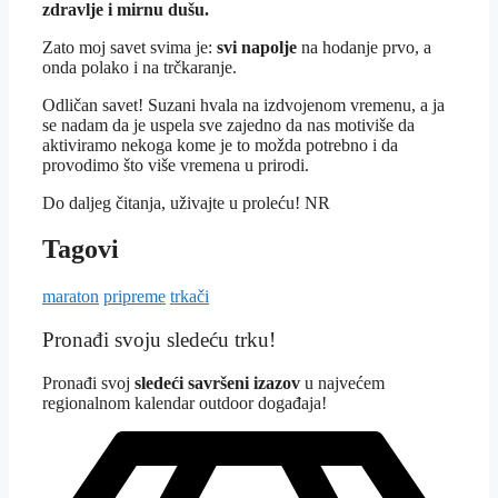
zdravlje i mirnu dušu.
Zato moj savet svima je:
svi napolje
na hodanje prvo, a
onda polako i na trčkaranje.
Odličan savet! Suzani hvala na izdvojenom vremenu, a ja
se nadam da je uspela sve zajedno da nas motiviše da
aktiviramo nekoga kome je to možda potrebno i da
provodimo što više vremena u prirodi.
Do daljeg čitanja, uživajte u proleću! NR
Tagovi
maraton
pripreme
trkači
Pronađi svoju sledeću trku!
Pron
ađi svoj
sledeći savršeni izazov
u najvećem
regionalnom kalendar outdoor događaja!