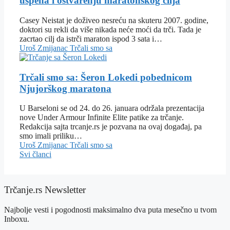
uspeha i ostvarenju maratonskog cilja
Casey Neistat je doživeo nesreću na skuteru 2007. godine,
doktori su rekli da više nikada neće moći da trči. Tada je
zacrtao cilj da istrči maraton ispod 3 sata i…
Uroš Zmijanac
Trčali smo sa
Trčali smo sa: Šeron Lokedi pobednicom
Njujorškog maratona
U Barseloni se od 24. do 26. januara održala prezentacija
nove Under Armour Infinite Elite patike za trčanje.
Redakcija sajta trcanje.rs je pozvana na ovaj događaj, pa
smo imali priliku…
Uroš Zmijanac
Trčali smo sa
Svi članci
Trčanje.rs Newsletter
Najbolje vesti i pogodnosti maksimalno dva puta mesečno u tvom
Inboxu.