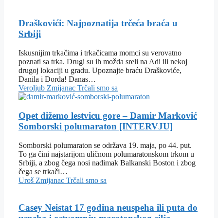
Draškovići: Najpoznatija trčeća braća u
Srbiji
Iskusnijim trkačima i trkačicama momci su verovatno
poznati sa trka. Drugi su ih možda sreli na Adi ili nekoj
drugoj lokaciji u gradu. Upoznajte braću Draškoviće,
Danila i Đorđa! Danas…
Veroljub Zmijanac
Trčali smo sa
Opet dižemo lestvicu gore – Damir Marković
Somborski polumaraton [INTERVJU]
Somborski polumaraton se održava 19. maja, po 44. put.
To ga čini najstarijom uličnom polumaratonskom trkom u
Srbiji, a zbog čega nosi nadimak Balkanski Boston i zbog
čega se trkači…
Uroš Zmijanac
Trčali smo sa
Casey Neistat 17 godina neuspeha ili puta do