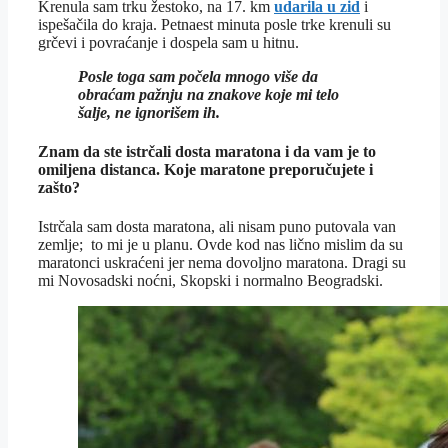
Krenula sam trku žestoko, na 17. km
udarila u zid
i
ispešačila do kraja. Petnaest minuta posle trke krenuli su
grčevi i povraćanje i dospela sam u hitnu.
Posle toga sam počela mnogo više da
obraćam pažnju na znakove koje mi telo
šalje, ne ignorišem ih.
Znam da ste istrčali dosta maratona i da vam je to
omiljena distanca. Koje maratone preporučujete i
zašto?
Istrčala sam dosta maratona, ali nisam puno putovala van
zemlje; to mi je u planu. Ovde kod nas lično mislim da su
maratonci uskraćeni jer nema dovoljno maratona. Dragi su
mi Novosadski noćni, Skopski i normalno Beogradski.