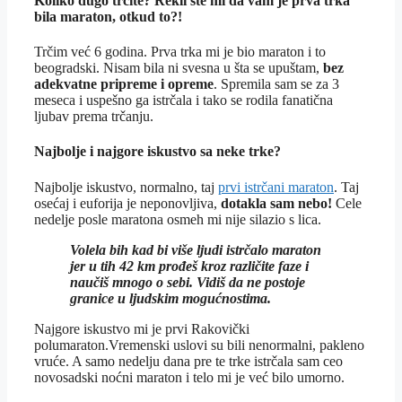
Koliko dugo trčite? Rekli ste mi da vam je prva trka
bila maraton, otkud to?!
Trčim već 6 godina. Prva trka mi je bio maraton i to
beogradski. Nisam bila ni svesna u šta se upuštam,
bez
adekvatne pripreme i opreme
. Spremila sam se za 3
meseca i uspešno ga istrčala i tako se rodila fanatična
ljubav prema trčanju.
Najbolje i najgore iskustvo sa neke trke?
Najbolje iskustvo, normalno, taj
prvi istrčani maraton
. Taj
osećaj i euforija je neponovljiva,
dotakla sam nebo!
Cele
nedelje posle maratona osmeh mi nije silazio s lica.
Volela bih kad bi više ljudi istrčalo maraton
jer u tih 42 km prođeš kroz različite faze i
naučiš mnogo o sebi.
Vidiš da ne postoje
granice u ljudskim mogućnostima.
Najgore iskustvo mi je prvi Rakovički
polumaraton.Vremenski uslovi su bili nenormalni, pakleno
vruće. A samo nedelju dana pre te trke istrčala sam ceo
novosadski noćni maraton i telo mi je već bilo umorno.