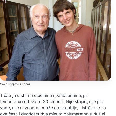
Sava Stojkov i Lazar
Trčao je u starim cipelama i pantalonama, pri
temperaturi od skoro 30 stepeni. Nije stajao, nije pio
vode, nije ni znao da može da je dobije, i istrčao je za
dva časa i dvadeset dva minuta polumaraton u dužini