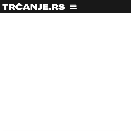
TRČALI SMO SA
Lazar: Somborski
Forest Gump
26.05.2011
Igor Vujičić
3 min čitanja