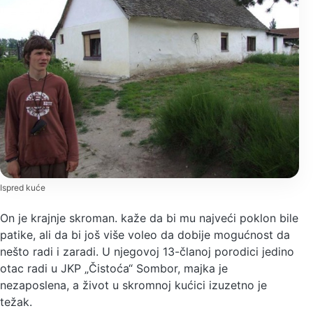
Ispred kuće
On je krajnje skroman. kaže da bi mu najveći poklon bile
patike, ali da bi još više voleo da dobije mogućnost da
nešto radi i zaradi. U njegovoj 13-članoj porodici jedino
otac radi u JKP „Čistoća“ Sombor, majka je
nezaposlena, a život u skromnoj kućici izuzetno je
težak.