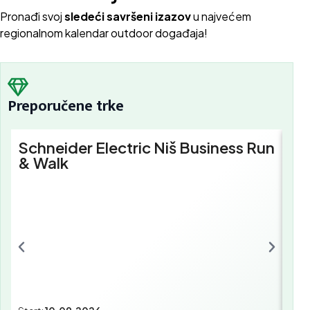
Pron
ađi svoj
sledeći savršeni izazov
u najvećem
regionalnom kalendar outdoor događaja!
Preporučene trke
Schneider Electric Niš Business Run
Sc
& Walk
Bu