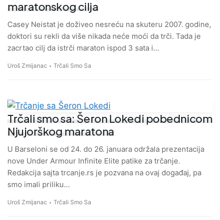
maratonskog cilja
Casey Neistat je doživeo nesreću na skuteru 2007. godine,
doktori su rekli da više nikada neće moći da trči. Tada je
zacrtao cilj da istrči maraton ispod 3 sata i…
Uroš Zmijanac
Trčali Smo Sa
Trčali smo sa: Šeron Lokedi pobednicom
Njujorškog maratona
U Barseloni se od 24. do 26. januara održala prezentacija
nove Under Armour Infinite Elite patike za trčanje.
Redakcija sajta trcanje.rs je pozvana na ovaj događaj, pa
smo imali priliku…
Uroš Zmijanac
Trčali Smo Sa