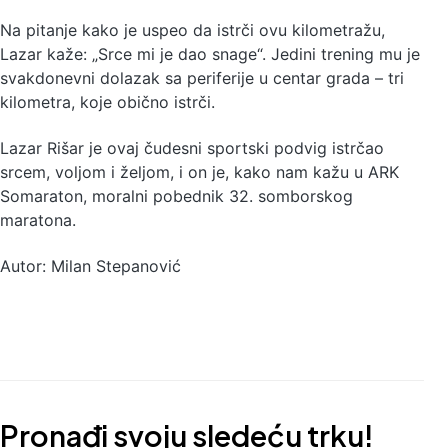
Na pitanje kako je uspeo da istrči ovu kilometražu,
Lazar kaže: „Srce mi je dao snage“. Jedini trening mu je
svakdonevni dolazak sa periferije u centar grada – tri
kilometra, koje obično istrči.
Lazar Rišar je ovaj čudesni sportski podvig istrčao
srcem, voljom i željom, i on je, kako nam kažu u ARK
Somaraton, moralni pobednik 32. somborskog
maratona.
Autor: Milan Stepanović
Pronađi svoju sledeću trku!