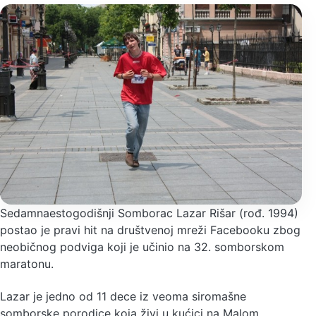
Sedamnaestogodišnji Somborac Lazar Rišar (rođ. 1994)
postao je pravi hit na društvenoj mreži Facebooku zbog
neobičnog podviga koji je učinio na 32. somborskom
maratonu.
Lazar je jedno od 11 dece iz veoma siromašne
somborske porodice koja živi u kućici na Malom