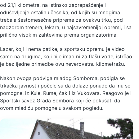
od 21,1 kilometra, na istinsko zaprepašćenje i
oduševljenje ostalih učesnika, od kojih su mnogima
trebala šestomesečne pripreme za ovakvu trku, pod
nadzorom trenera, lekara, u najsavremenijoj opremi, i sa
prilično visokim zahtevima prema organizatorima.
Lazar, koji i nema patike, a sportsku opremu je video
samo na drugima, koji nije imao ni za flašu vode, istrčao
je bez ijedne primedbe ovu neverovatnu kilometražu.
Nakon ovoga podviga mladog Somborca, podigla se
trkačka javnost i počele su da dolaze ponude da mu se
pomogne, iz Kule, Rume, čak i iz Vukovara. Reagovo je i
Sportski savez Grada Sombora koji će pokušati da
ovom mladiću pomogne u svakom pogledu.