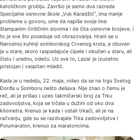
katoličkom groblju. Završio je samo dva razreda
Specijalne osnovne škole „Vuk Karadžić“, ima manje
probleme u govoru, ume da napiše svoje ime
štampanim ćiriličnim slovima i da čita osnovne brojeve, i
to je sve što poseduje od obrazovanja. Hrani se u
Narodnoj kuhinji somborskog Crvenog krsta, a obuven
je u stare, skoro raspadajuće cipele i obučen u staru, ali
čistu i urednu, odeću. Uz sve to, Lazar je izuzetno
pristojan i vaspitan mladić.
Kada je u nedelju, 22. maja, video da se na trgu Svetog
Đorđa u Somboru nešto dešava. Nije znao o čemu je
reč, ali je prišao i uzeo takmičarski broj za Trku
zadovoljstva, koja se trčala u dužini od oko dva
kilometra. Krenuo je kada i ostali trkači, ali je na
račvanju, gde su se razdvajale Trka zadovoljstva i
Polumaraton, krenuo za maratoncima.