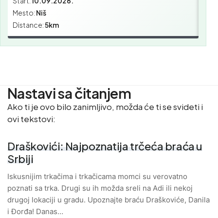
Start:
10.09.2026.
Star
Mesto:
Niš
Mes
Distance:
5km
Dist
Nastavi sa čitanjem
Ako ti je ovo bilo zanimljivo, možda će ti se svideti i
ovi tekstovi:
Draškovići: Najpoznatija trčeća braća u
Srbiji
Iskusnijim trkačima i trkačicama momci su verovatno
poznati sa trka. Drugi su ih možda sreli na Adi ili nekoj
drugoj lokaciji u gradu. Upoznajte braću Draškoviće, Danila
i Đorđa! Danas…