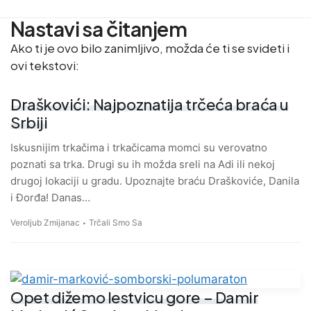
Nastavi sa čitanjem
Ako ti je ovo bilo zanimljivo, možda će ti se svideti i
ovi tekstovi:
Draškovići: Najpoznatija trčeća braća u
Srbiji
Iskusnijim trkačima i trkačicama momci su verovatno
poznati sa trka. Drugi su ih možda sreli na Adi ili nekoj
drugoj lokaciji u gradu. Upoznajte braću Draškoviće, Danila
i Đorđa! Danas…
Veroljub Zmijanac
Trčali Smo Sa
Opet dižemo lestvicu gore – Damir