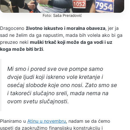
Foto: Saša Preradović
Dragoceno
životno iskustvo i moralna obaveza
, jer ja
sad ne želim da ga napustim, mada bih volela ako bi ga
preuzeo neki
muški trkač koji može da ga vodi i uz
koga može biti brži
.
Mi smo i pored sve ove pompe samo
dvoje ljudi koji iskreno vole kretanje i
osećaj slobode koje ono nosi. Zato smo se
i takoreći slučajno sreli, mada nema na
ovom svetu slučajnosti.
Planiramo u
Atinu u novembru
, nadam se da ćemo
uspeti da zaokružimo finansijsku konstrukciju i