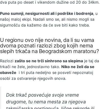
dva puta po deset i vikendom dužine od 20 do 34km.
Puno sumnji, nesigurnosti ali i podrške i bodrenja
, u
našoj maloj ekipi. Nadali smo se, ali nismo mogli sa
sigurnošću da kažemo da će sve biti kako treba.
U regionu ovo nije novina, da li su vama
dvoma poznati razlozi zbog kojih nema
slepih trkača na Beogradskom maratonu?
Razlozi
zašto se ne trči sinhrono sa slepima
je taj da
trkači ne žele, jednostavno tako.
Niko ne želi da se
obaveže
i tri puta nedeljno se posveti nepoznatoj
osobi za ostvarenje njegovih snova.
Dok trkač posvećuje svoje vreme
drugome, tu nema mesta za njegova
takmičarska postignuća, lične rekorde ili