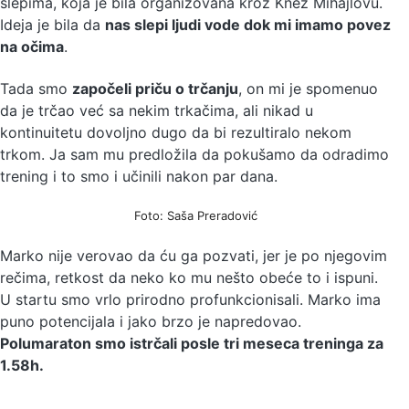
slepima, koja je bila organizovana kroz Knez Mihajlovu.
Ideja je bila da
nas slepi ljudi vode dok mi imamo povez
na očima
.
Tada smo
započeli priču o trčanju
, on mi je spomenuo
da je trčao već sa nekim trkačima, ali nikad u
kontinuitetu dovoljno dugo da bi rezultiralo nekom
trkom. Ja sam mu predložila da pokušamo da odradimo
trening i to smo i učinili nakon par dana.
Foto: Saša Preradović
Marko nije verovao da ću ga pozvati, jer je po njegovim
rečima, retkost da neko ko mu nešto obeće to i ispuni.
U startu smo vrlo prirodno profunkcionisali. Marko ima
puno potencijala i jako brzo je napredovao.
Polumaraton smo istrčali posle tri meseca treninga za
1.58h.