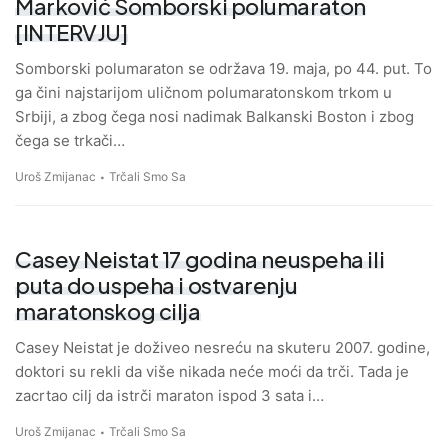
Marković Somborski polumaraton
[INTERVJU]
Somborski polumaraton se održava 19. maja, po 44. put. To
ga čini najstarijom uličnom polumaratonskom trkom u
Srbiji, a zbog čega nosi nadimak Balkanski Boston i zbog
čega se trkači…
Uroš Zmijanac
Trčali Smo Sa
Casey Neistat 17 godina neuspeha ili
puta do uspeha i ostvarenju
maratonskog cilja
Casey Neistat je doživeo nesreću na skuteru 2007. godine,
doktori su rekli da više nikada neće moći da trči. Tada je
zacrtao cilj da istrči maraton ispod 3 sata i…
Uroš Zmijanac
Trčali Smo Sa