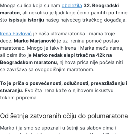
Mnoga su lica koja su nam
obeležila
32. Beogradski
maraton
, ali nekoliko je ljudi koje ćemo pamtiti po tome
što
ispisuju istoriju
našeg najvećeg trkačkog događaja.
Irena Pavlović
je naša ultramaratonka i mama troje
dece.
Marko Marjanović
je uz Ireninu pomoć postao
maratonac. Mnogo je takvih Irena i Marka među nama,
ali osim što je
Marko redak slepi trkač na 42k na
Beogradskom maratonu
, njihova priča nije počela niti
se završava sa ovogodišnjim maratonom.
To je priča o posvećenosti, odlučnosti, prevazilaženju i
stvaranju.
Evo šta Irena kaže o njihovom iskustvu
tokom priprema.
Od šetnje zatvorenih očiju do polumaratona
Marko i ja smo se upoznali u šetnji sa slabovidima i