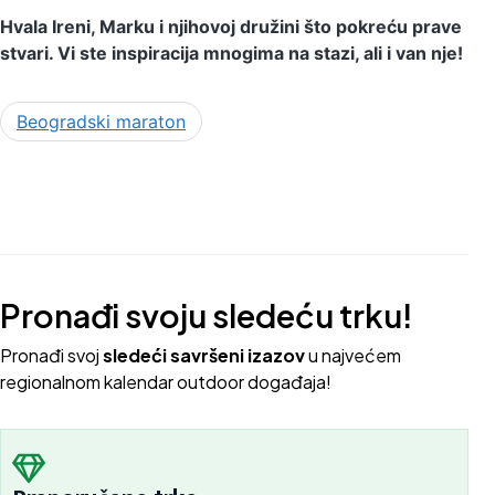
Hvala Ireni, Marku i njihovoj družini što pokreću prave
stvari. Vi ste inspiracija mnogima na stazi, ali i van nje!
Beogradski maraton
Pronađi svoju sledeću trku!
Pron
ađi svoj
sledeći savršeni izazov
u najvećem
regionalnom kalendar outdoor događaja!