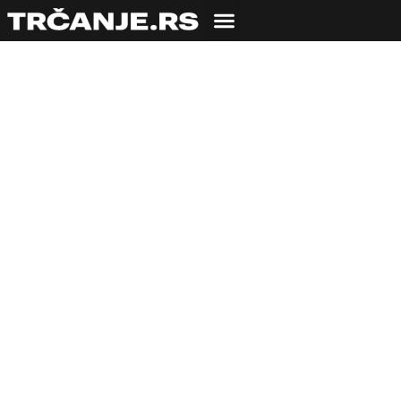
TRČALI SMO SA
Oni stvaraju
maratonsku istoriju
na ulicama Beograda
22.04.2019
Milica Luković
5 min čitanja