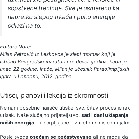
sopstvene treninge. Sve je usmereno ka
napretku slepog trkača i puno energije
odlazi na to.
Editors Note:
Milan Petrović iz Leskovca je slepi momak koji je
istrčao Beogradski maraton pre deset godina, kada je
imao 22 godine. Inače, Milan je učesnik Paraolimpijskih
igara u Londonu, 2012. godine.
Utisci, planovi i lekcija iz skromnosti
Nemam posebne najjače utiske, sve, čitav proces je jak
utisak. Naše slučajno prijateljstvo,
sati i dani uklapanja
naših energija
– i iscrpljujuće i izuzetno smisleno i jako.
Posle svega
osećam se počastvovano
ali ne mogu da