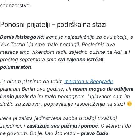
sponzorstvo.
Ponosni prijatelji – podrška na stazi
Denis Ibisbegović:
Irena je najzaslužnija za ovu akciju, a
Vuk Terzin i ja smo malo pomogli. Poslednja dva
meseca smo vikendom radili zajedno dužine na Adi, a i
prošlog septembra smo
svi zajedno istrčali
polumaraton
.
Ja nisam planirao da trčim
maraton u Beogradu
,
planiram Berlin ove godine, ali
nisam mogao da odbijem
Irenin poziv
da im malo pomognem. Uglavnom sam im
služio za zabavu i popravljanje raspoloženja na stazi
Irena je zaista jedinstvena osoba u našoj trkačkoj
zajednici, i
zaslužuje svu pažnju i pomoć
. O Marku i da
ne govorim. On je, kao što kažu –
pravo čudo
.