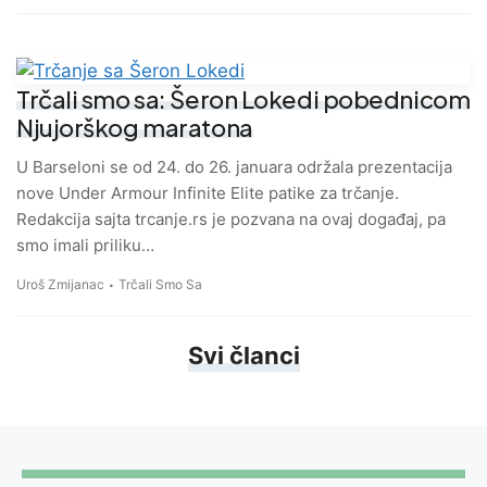
Trčali smo sa: Šeron Lokedi pobednicom
Njujorškog maratona
U Barseloni se od 24. do 26. januara održala prezentacija
nove Under Armour Infinite Elite patike za trčanje.
Redakcija sajta trcanje.rs je pozvana na ovaj događaj, pa
smo imali priliku…
Uroš Zmijanac
Trčali Smo Sa
Svi članci