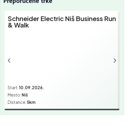
Preporučene trke
Schneider Electric Niš Business Run
Sc
& Walk
Bu
Start:
10.09.2026.
Star
Mesto:
Niš
Mes
Distance:
5km
Dist