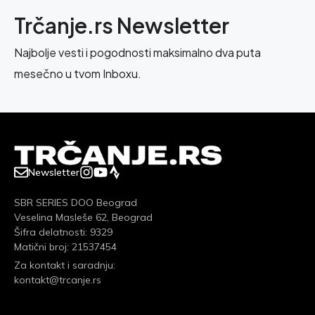
Trčanje.rs Newsletter
Najbolje vesti i pogodnosti maksimalno dva puta
mesečno u tvom Inboxu.
Newsletter
SBR SERIES DOO Beograd
Veselina Masleše 62, Beograd
Šifra delatnosti: 9329
Matični broj: 21537454
Za kontakt i saradnju:
kontakt@trcanje.rs