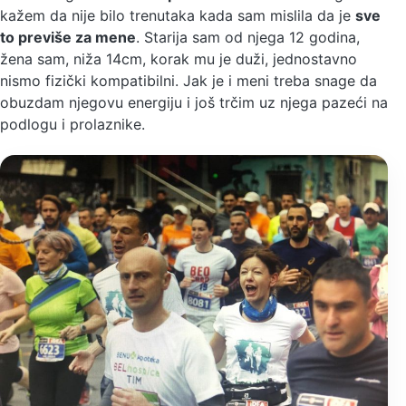
kažem da nije bilo trenutaka kada sam mislila da je
sve
to previše za mene
. Starija sam od njega 12 godina,
žena sam, niža 14cm, korak mu je duži, jednostavno
nismo fizički kompatibilni. Jak je i meni treba snage da
obuzdam njegovu energiju i još trčim uz njega pazeći na
podlogu i prolaznike.