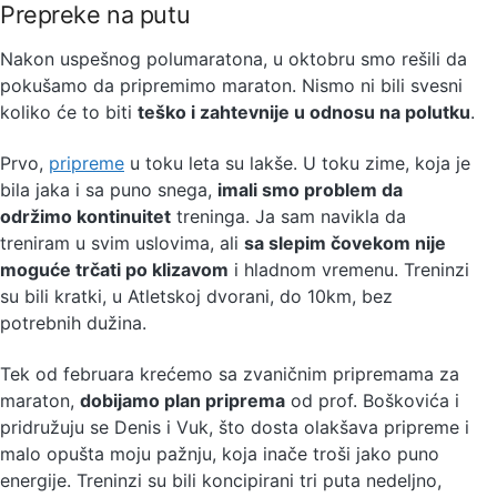
Prepreke na putu
Nakon uspešnog polumaratona, u oktobru smo rešili da
pokušamo da pripremimo maraton. Nismo ni bili svesni
koliko će to biti
teško i zahtevnije u odnosu na polutku
.
Prvo,
pripreme
u toku leta su lakše. U toku zime, koja je
bila jaka i sa puno snega,
imali smo problem da
održimo kontinuitet
treninga. Ja sam navikla da
treniram u svim uslovima, ali
sa slepim čovekom nije
moguće trčati po klizavom
i hladnom vremenu. Treninzi
su bili kratki, u Atletskoj dvorani, do 10km, bez
potrebnih dužina.
Tek od februara krećemo sa zvaničnim pripremama za
maraton,
dobijamo plan priprema
od prof. Boškovića i
pridružuju se Denis i Vuk, što dosta olakšava pripreme i
malo opušta moju pažnju, koja inače troši jako puno
energije. Treninzi su bili koncipirani tri puta nedeljno,