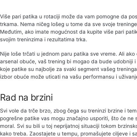
Više pari patika u rotaciji može da vam pomogne da post
trkama. Nema ničeg lošeg u tome da sve svoje treninge i
Međutim, ako imate mogućnost da kupite više pari patika
svojim treninzima i rezultatima trka.
Nije loše trčati u jednom paru patika sve vreme. Ali ak
arsenal obuće, vaš trening bi mogao da bude udobniji i r
koje patike su najbolje za svaki segment vašeg treninga 
izbor obuće može uticati na vašu performansu i uživanj
Rad na brzini
Svi vole da trče brzo, zbog čega su treninzi brzine i te
pogrešne patike vas mogu značajno usporiti, što će ne 
moral. Svi su bili u toj neprijatnoj situaciji tokom brzin
kako treba. Zaostajete u tempu, promašujete ciljeve i s