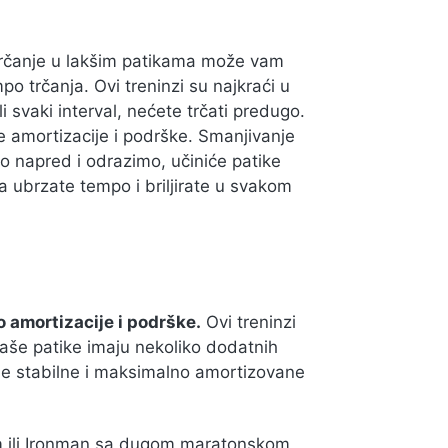
 trčanje u lakšim patikama može vam
 trčanja. Ovi treninzi su najkraći u
 svaki interval, nećete trčati predugo.
 amortizacije i podrške. Smanjivanje
o napred i odrazimo, učiniće patike
a ubrzate tempo i briljirate u svakom
o amortizacije i podrške.
Ovi treninzi
 vaše patike imaju nekoliko dodatnih
je stabilne i maksimalno amortizovane
 km ili Ironman sa dugom maratonskom