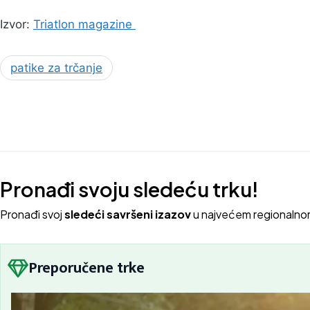
Izvor:
Triatlon magazine
patike za trčanje
Pronađi svoju sledeću trku!
Pron
ađi svoj
sledeći savršeni izazov
u najvećem regionalno
Preporučene trke