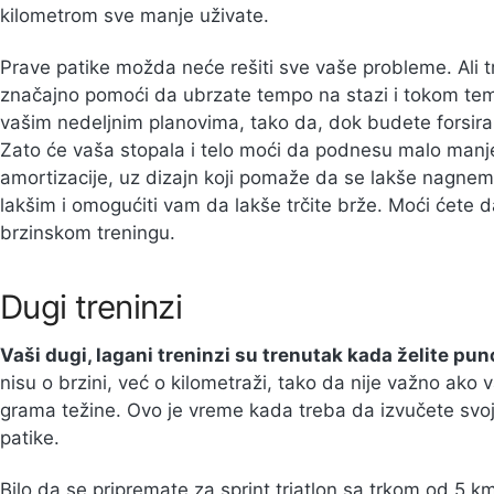
kilometrom sve manje uživate.
Prave patike možda neće rešiti sve vaše probleme. Ali
značajno pomoći da ubrzate tempo na stazi i tokom tempo
vašim nedeljnim planovima, tako da, dok budete forsirali
Zato će vaša stopala i telo moći da podnesu malo manje
amortizacije, uz dizajn koji pomaže da se lakše nagnem
lakšim i omogućiti vam da lakše trčite brže. Moći ćete d
brzinskom treningu.
Dugi treninzi
Vaši dugi, lagani treninzi su trenutak kada želite pun
nisu o brzini, već o kilometraži, tako da nije važno ako
grama težine. Ovo je vreme kada treba da izvučete svo
patike.
Bilo da se pripremate za sprint triatlon sa trkom od 5