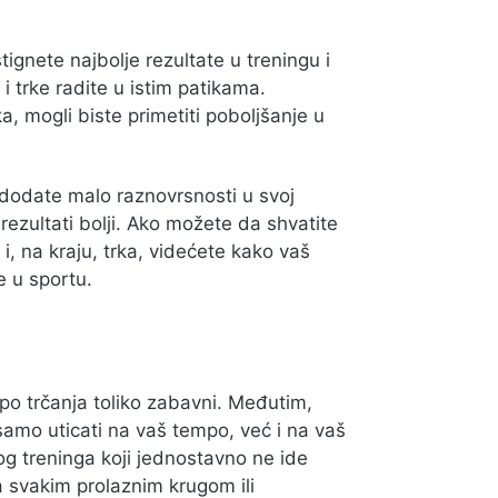
ignete najbolje rezultate u treningu i
 trke radite u istim patikama.
, mogli biste primetiti poboljšanje u
o dodate malo raznovrsnosti u svoj
ezultati bolji. Ako možete da shvatite
i, na kraju, trka, videćete kako vaš
e u sportu.
mpo trčanja toliko zabavni. Međutim,
samo uticati na vaš tempo, već i na vaš
skog treninga koji jednostavno ne ide
a svakim prolaznim krugom ili