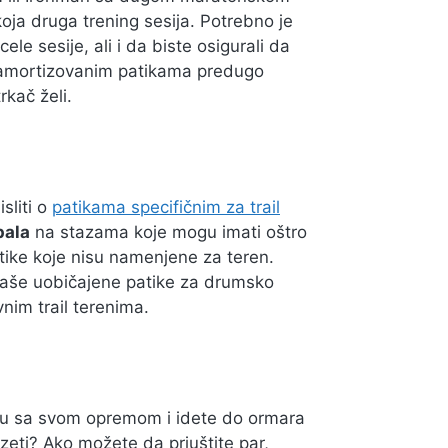
koja druga trening sesija. Potrebno je
e sesije, ali i da biste osigurali da
o amortizovanim patikama predugo
rkač želi.
sliti o
patikama specifičnim za trail
pala
na stazama koje mogu imati oštro
tike koje nisu namenjene za teren.
aše uobičajene patike za drumsko
nim trail terenima.
rbu sa svom opremom i idete do ormara
zeti? Ako možete da priuštite par,