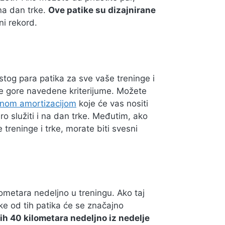
na dan trke.
Ove patike su dizajnirane
ni rekord.
stog para patika za sve vaše treninge i
sve gore navedene kriterijume. Možete
tnom amortizacijom
koje će vas nositi
bro služiti i na dan trke. Međutim, ako
 treninge i trke, morate biti svesni
ometara nedeljno u treningu. Ako taj
ake od tih patika će se značajno
ih 40 kilometara nedeljno iz nedelje