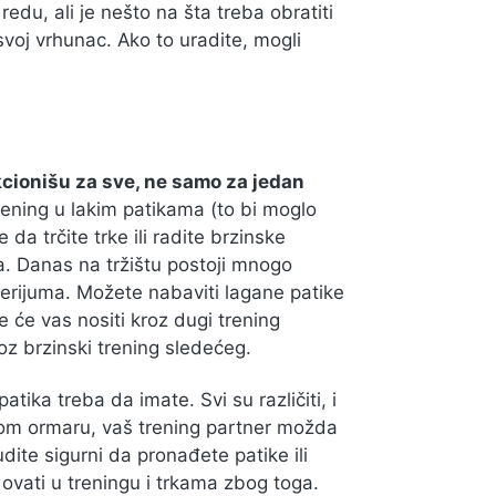
 redu, ali je nešto na šta treba obratiti
 svoj vrhunac. Ako to uradite, mogli
cionišu za sve, ne samo za jedan
trening u lakim patikama (to bi moglo
 da trčite trke ili radite brzinske
a. Danas na tržištu postoji mnogo
erijuma. Možete nabaviti lagane patike
će vas nositi kroz dugi trening
z brzinski trening sledećeg.
tika treba da imate. Svi su različiti, i
 svom ormaru, vaš trening partner možda
ite sigurni da pronađete patike ili
ovati u treningu i trkama zbog toga.