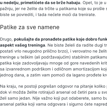
u nedelju, primetićete da se brže habaju
. Opet, to je u
pažnju, jer ne želite da trčite u patikama koje su prošle
biste se povrediti, i tada nećete moći da trenirate.
Patike za sve namene
Drugo,
pokušajte da pronađete patike koje dobro funk
aspekt vašeg treninga
. Ne biste želeli da radite dugi 
postati vrlo neugodno prilično brzo), i verovatno ne želite
treninge u teškim (ali podržavajućim) stabilnim patikam
patika koje zadovoljavaju mnoge od gore navedenih krit
sa izvanrednom podrškom i odličnom amortizacijom koje 
jednog dana, a zatim vam pomoći da lagano prođete kro
Na kraju, ne postoji pogrešan odgovor na pitanje koliko pa
dok vi možda želite rotirajući arsenal od četiri para u
želi samo jedan. Nije važno koji put odaberete, samo bud
arsenal patika koji vama odgovara i sigurno ćete napred