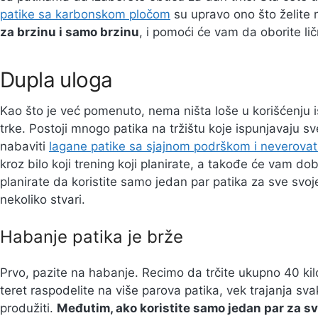
patike sa karbonskom pločom
su upravo ono što želite 
za brzinu i samo brzinu
, i pomoći će vam da oborite lič
Dupla uloga
Kao što je već pomenuto, nema ništa loše u korišćenju i
trke. Postoji mnogo patika na tržištu koje ispunjavaju 
nabaviti
lagane patike sa sjajnom podrškom i neverova
kroz bilo koji trening koji planirate, a takođe će vam do
planirate da koristite samo jedan par patika za sve svoje
nekoliko stvari.
Habanje patika je brže
Prvo, pazite na habanje. Recimo da trčite ukupno 40 kil
teret raspodelite na više parova patika, vek trajanja sv
produžiti.
Međutim, ako koristite samo jedan par za sv