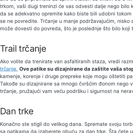
trkom, vaši dugi treninzi će vas odvesti dalje nego bilo 
da se adekvatno opremite kako biste bili udobni tokom cel
se ne povredite. Trčanje u manje podržavajućim, nisk
može dovesti do povreda, što je poslednje što bilo koji t
Trail trčanje
Ako volite da trenirate van asfaltiranih staza, vredi razmi
trčanje.
Ove patike su dizajnirane da zaštite vaša sto
kamenje, korenje i druge prepreke koje mogu oštetiti pa
Takođe su dizajnirane sa mnogo čvršćim đonom nego v
trčanje, pružajući vam veću podršku i sigurnost na nerav
Dan trke
Konačno ste stigli do velikog dana. Spremate svoju to
sa patikama da izaberete obuću za dan trke. Šta ćete u