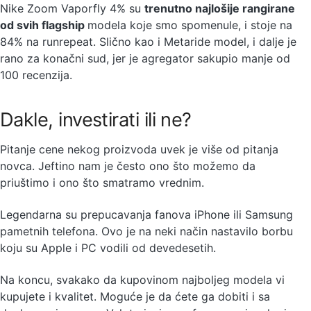
Nike Zoom Vaporfly 4% su
trenutno najlošije rangirane
od svih flagship
modela koje smo spomenule, i stoje na
84% na runrepeat. Slično kao i Metaride model, i dalje je
rano za konačni sud, jer je agregator sakupio manje od
100 recenzija.
Dakle, investirati ili ne?
Pitanje cene nekog proizvoda uvek je više od pitanja
novca. Jeftino nam je često ono što možemo da
priuštimo i ono što smatramo vrednim.
Legendarna su prepucavanja fanova iPhone ili Samsung
pametnih telefona. Ovo je na neki način nastavilo borbu
koju su Apple i PC vodili od devedesetih.
Na koncu, svakako da kupovinom najboljeg modela vi
kupujete i kvalitet. Moguće je da ćete ga dobiti i sa