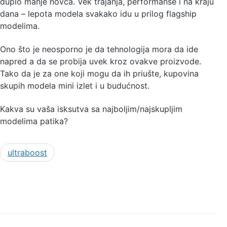
duplo manje novca. Vek trajanja, performanse i na kraju
dana – lepota modela svakako idu u prilog flagship
modelima.
Ono što je neosporno je da tehnologija mora da ide
napred a da se probija uvek kroz ovakve proizvode.
Tako da je za one koji mogu da ih priušte, kupovina
skupih modela mini izlet i u budućnost.
Kakva su vaša isksutva sa najboljim/najskupljim
modelima patika?
ultraboost