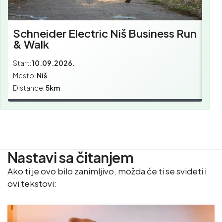
Schneider Electric Niš Business Run
& Walk
Start:
10.09.2026.
Star
Mesto:
Niš
Mes
Distance:
5km
Dist
Nastavi sa čitanjem
Ako ti je ovo bilo zanimljivo, možda će ti se svideti i
ovi tekstovi: