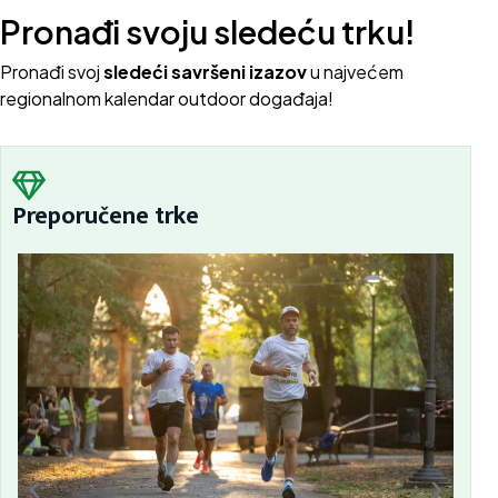
Pronađi svoju sledeću trku!
Pron
ađi svoj
sledeći savršeni izazov
u najvećem
regionalnom kalendar outdoor događaja!
Preporučene trke
Sc
Bu