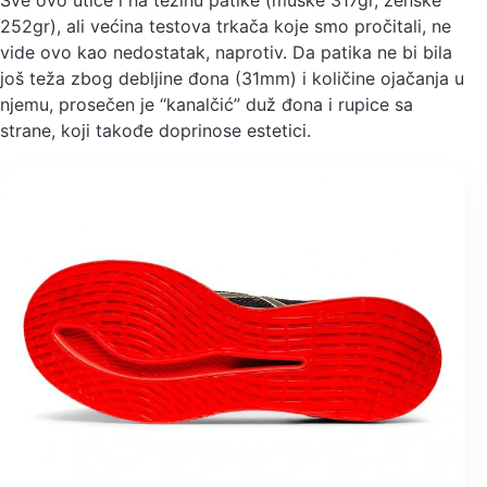
Sve ovo utiče i na težinu patike (muške 317gr, ženske
252gr), ali većina testova trkača koje smo pročitali, ne
vide ovo kao nedostatak, naprotiv. Da patika ne bi bila
još teža zbog debljine đona (31mm) i količine ojačanja u
njemu, prosečen je “kanalčić” duž đona i rupice sa
strane, koji takođe doprinose estetici.