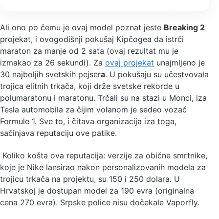
Ali ono po čemu je ovaj model poznat jeste
Breaking 2
projekat, i ovogodišnji pokušaj Kipčogea da istrči
maraton za manje od 2 sata (ovaj rezultat mu je
izmakao za 26 sekundi). Za
ovaj projekat
unajmljeno je
30 najboljih svetskih pejser
a
. U pokušaju su učestvovala
trojica elitnih trkača, koji drže svetske rekorde u
polumaratonu i maratonu. Trčali su na stazi u Monci, iza
Tesla automobila za čijim volanom je sedeo vozač
Formule 1. Sve to, i čitava organizacija iza toga,
sačinjava reputaciju ove patike.
Koliko košta ova reputacija: verzije za obične smrtnike,
koje je Nike lansirao nakon personalizovanih modela za
trojicu trkača na projektu, su 150 i 250 dolara. U
Hrvatskoj je dostupan model za 190 evra (originalna
cena 270 evra). Srpske police nisu dočekale Vaporfly.