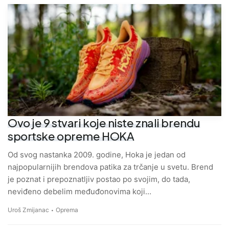
Ovo je 9 stvari koje niste znali brendu
sportske opreme HOKA
Od svog nastanka 2009. godine, Hoka je jedan od
najpopularnijih brendova patika za trčanje u svetu. Brend
je poznat i prepoznatljiv postao po svojim, do tada,
neviđeno debelim međuđonovima koji…
Uroš Zmijanac
Oprema