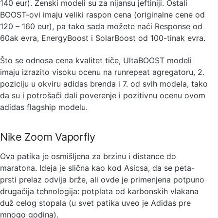
140 eur). Ženski modeli su za nijansu jeftiniji. Ostali
BOOST-ovi imaju veliki raspon cena (originalne cene od
120 – 160 eur), pa tako sada možete naći Response od
60ak evra, EnergyBoost i SolarBoost od 100-tinak evra.
Što se odnosa cena kvalitet tiče, UltaBOOST modeli
imaju izrazito visoku ocenu na runrepeat agregatoru, 2.
poziciju u okviru adidas brenda i 7. od svih modela, tako
da su i potrošači dali poverenje i pozitivnu ocenu ovom
adidas flagship modelu.
Nike Zoom Vaporfly
Ova patika je osmišljena za brzinu i distance do
maratona. Ideja je slična kao kod Asicsa, da se peta-
prsti prelaz odvija brže, ali ovde je primenjena potpuno
drugačija tehnologija: potplata od karbonskih vlakana
duž celog stopala (u svet patika uveo je Adidas pre
mnogo godina).