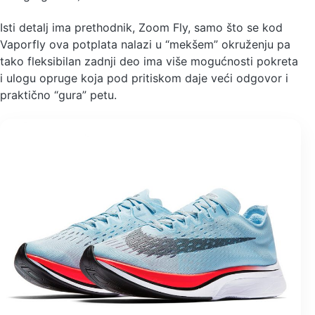
Isti detalj ima prethodnik, Zoom Fly, samo što se kod
Vaporfly ova potplata nalazi u “mekšem” okruženju pa
tako fleksibilan zadnji deo ima više mogućnosti pokreta
i ulogu opruge koja pod pritiskom daje veći odgovor i
praktično “gura” petu.