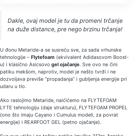
Dakle, ovaj model je tu da promeni trčanje
na duže distance, pre nego brzinu trčanja!
U đonu Metaride-a se susreću sve, za sada vrhunske
tehnologije –
Flytefoam
(ekvivalent Adidasovom Boost-
u) i klasično Asicsovo
gel ojačanje
. Sve ovo ne čini
patiku mekšom, naprotiv, model je nešto tvrđi i ne
dozvoljava previše “propadanja” i gubljenja energije pri
udaru u tlo.
Ako raslojimo Metaride, naićićemo na FLYTEFOAM
LYTE tehnologiju (daje strukturu), FLYTEFOAM PROPEL
(ono što imaju Cayano i Cumulus modeli, za povrat
energije) i REARFOOT GEL (petno ojačanje).