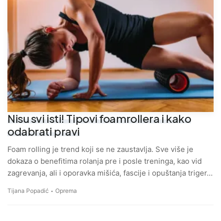
Nisu svi isti! Tipovi foamrollera i kako
odabrati pravi
Foam rolling je trend koji se ne zaustavlja. Sve više je
dokaza o benefitima rolanja pre i posle treninga, kao vid
zagrevanja, ali i oporavka mišića, fascije i opuštanja triger…
Tijana Popadić
Oprema