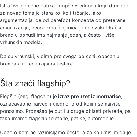
Istraživanje cene patika i uopše vrednosti koju dobijate
za novac tema je stara koliko i trčanje. Iako
argumentacija ide od barefoot koncepta do preterane
amortizacije, neosporna činjenica je da svaki trkački
brend u ponudi ima najmanje jedan, a često i više
vrhunskih modela.
Da su vrhunski, vidimo pre svega po ceni, obećanju
brenda ali i recenzijama testera.
Šta znači flagship?
Flegšip (engl flagship) je
izraz preuzet iz mornarice
,
označavao je najveći i ujedno, brod kojim se najviše
ponosimo. Pronašao je put i u druge oblasti privrede, pa
tako imamo flagship telefone, patike, automobile…
Ugao o kom ne razmišljamo često, a za koji mislim da je