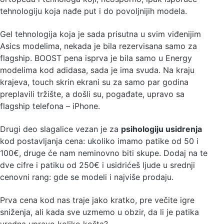
tehnologiju koja nađe put i do povoljnijih modela.
Gel tehnologija koja je sada prisutna u svim viđenijim
Asics modelima, nekada je bila rezervisana samo za
flagship. BOOST pena isprva je bila samo u Energy
modelima kod adidasa, sada je ima svuda. Na kraju
krajeva, touch skrin ekrani su za samo par godina
preplavili tržište, a došli su, pogađate, upravo sa
flagship telefona – iPhone.
Drugi deo slagalice vezan je za
psihologiju usidrenja
kod postavljanja cena: ukoliko imamo patike od 50 i
100€, druge će nam neminovno biti skupe. Dodaj na te
dve cifre i patiku od 250€ i usidrićeš ljude u srednji
cenovni rang: gde se modeli i najviše prodaju.
Prva cena kod nas traje jako kratko, pre večite igre
sniženja, ali kada sve uzmemo u obzir, da li je patika
vredna upravo koliko košta?