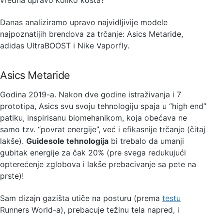
Danas analiziramo upravo najvidljivije modele
najpoznatijih brendova za trčanje: Asics Metaride,
adidas UltraBOOST i Nike Vaporfly.
Asics Metaride
Godina 2019-a. Nakon dve godine istraživanja i 7
prototipa, Asics svu svoju tehnologiju spaja u “high end”
patiku, inspirisanu biomehanikom, koja obećava ne
samo tzv. “povrat energije”, već i efikasnije trčanje (čitaj
lakše).
Guidesole tehnologija
bi trebalo da umanji
gubitak energije za čak 20% (pre svega redukujući
opterećenje zglobova i lakše prebacivanje sa pete na
prste)!
Sam dizajn gazišta utiče na posturu (prema
testu
Runners World-a), prebacuje težinu tela napred, i