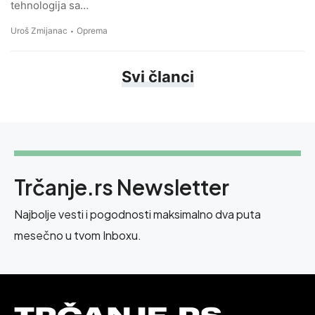
tehnologija sa…
Uroš Zmijanac
Oprema
Svi članci
Trčanje.rs Newsletter
Najbolje vesti i pogodnosti maksimalno dva puta
mesečno u tvom Inboxu.