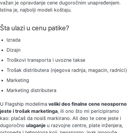
važan je opravdanje cene dugoročnim unapređenjem.
Istina je, najbolji modeli koštaju.
Šta ulazi u cenu patike?
Izrada
Dizajn
Troškovi transporta i uvozne takse
Trošak distributera (njegova radnja, magacin, radnici)
Marketing
Marketing distributera
U Flagship modelima
veliki deo finalne cene neosporno
jeste i trošak marketinga
, ili ono što mi pericipiramo
kao: plaćaš da nosiš markirano. Ali deo te cene jeste i
dugoročno
ulaganje
u razvojne centre, plate inženjera,
ortopeda i tehnologa koji, neosporno, ipak isporuče