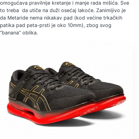
omogućava pravilnije kretanje i manje rada mišića. Sve
to treba da utiče na duži osećaj lakoće. Zanimljivo je
da Metaride nema nikakav pad (kod većine trkačkih
patika pad peta-prsti je oko 10mm), zbog svog
“banana” oblika.