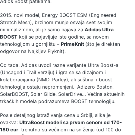
Adios Boost patikama.
2015. novi model, Energy BOOST ESM (Engineered
Stretch Mesh), brzinom munje osvaja svet svojim
minimalizmom, ali je samo najava za
Adidas Ultra
BOOST
koji se pojavljuje iste godine, sa novom
tehnologijom u gornjištu –
PrimeKnit
(što je direktan
odgovor na Najkijev Flyknit).
Od tada, Adidas uvodi razne varijante Ultra Boost-a
(Uncaged i Trail verziju) i igra se sa dizajnom i
kolaboracijama (NMD, Parley), ali suština, i boost
tehnologija ostaju nepromenjeni. Adizero Boston,
SolarBOOST, Solar Glide, SolarDrive… Većina aktuelnih
trkačkih modela podrazumeva BOOST tehnologiju.
Posle detaljnog istraživanja cena u Srbiji, slika je
ovakva:
UltraBoost modeli sa prvom cenom od 170-
180 eur
, trenutno su većinom na sniženju (od 100 do