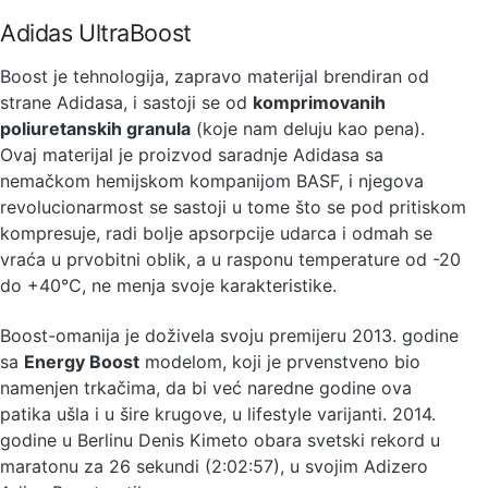
Adidas UltraBoost
Boost je tehnologija, zapravo materijal brendiran od
strane Adidasa, i sastoji se od
komprimovanih
poliuretanskih granula
(koje nam deluju kao pena).
Ovaj materijal je proizvod saradnje Adidasa sa
nemačkom hemijskom kompanijom BASF, i njegova
revolucionarmost se sastoji u tome što se pod pritiskom
kompresuje, radi bolje apsorpcije udarca i odmah se
vraća u prvobitni oblik, a u rasponu temperature od -20
do +40°C, ne menja svoje karakteristike.
Boost-omanija je doživela svoju premijeru 2013. godine
sa
Energy Boost
modelom, koji je prvenstveno bio
namenjen trkačima, da bi već naredne godine ova
patika ušla i u šire krugove, u lifestyle varijanti. 2014.
godine u Berlinu Denis Kimeto obara svetski rekord u
maratonu za 26 sekundi (2:02:57), u svojim Adizero