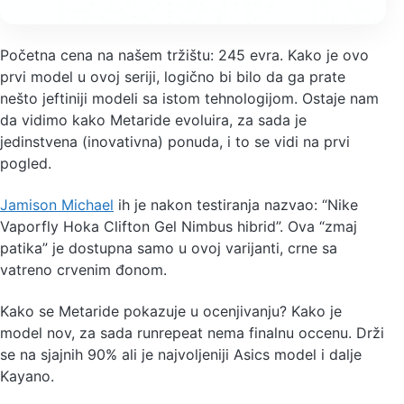
Početna cena na našem tržištu: 245 evra. Kako je ovo
prvi model u ovoj seriji, logično bi bilo da ga prate
nešto jeftiniji modeli sa istom tehnologijom. Ostaje nam
da vidimo kako Metaride evoluira, za sada je
jedinstvena (inovativna) ponuda, i to se vidi na prvi
pogled.
Jamison Michael
ih je nakon testiranja nazvao: “Nike
Vaporfly Hoka Clifton Gel Nimbus hibrid”. Ova “zmaj
patika” je dostupna samo u ovoj varijanti, crne sa
vatreno crvenim đonom.
Kako se Metaride pokazuje u ocenjivanju? Kako je
model nov, za sada runrepeat nema finalnu occenu. Drži
se na sjajnih 90% ali je najvoljeniji Asics model i dalje
Kayano.