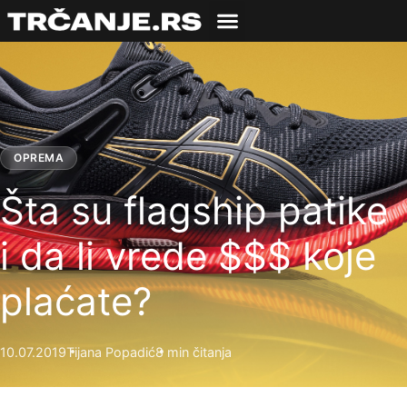
OPREMA
Šta su flagship patike
i da li vrede $$$ koje
plaćate?
10.07.2019
Tijana Popadić
8 min čitanja