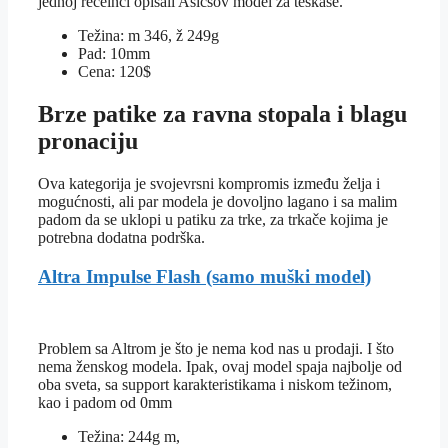
jednoj rečeinci opisali Asicsov model za teškaše.
Težina: m 346, ž 249g
Pad: 10mm
Cena: 120$
Brze patike za ravna stopala i blagu
pronaciju
Ova kategorija je svojevrsni kompromis između želja i
mogućnosti, ali par modela je dovoljno lagano i sa malim
padom da se uklopi u patiku za trke, za trkače kojima je
potrebna dodatna podrška.
Altra Impulse Flash (samo muški model)
Problem sa Altrom je što je nema kod nas u prodaji. I što
nema ženskog modela. Ipak, ovaj model spaja najbolje od
oba sveta, sa support karakteristikama i niskom težinom,
kao i padom od 0mm
Težina: 244g m,