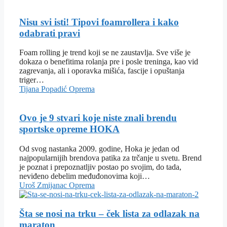
Nisu svi isti! Tipovi foamrollera i kako
odabrati pravi
Foam rolling je trend koji se ne zaustavlja. Sve više je
dokaza o benefitima rolanja pre i posle treninga, kao vid
zagrevanja, ali i oporavka mišića, fascije i opuštanja
triger…
Tijana Popadić
Oprema
Ovo je 9 stvari koje niste znali brendu
sportske opreme HOKA
Od svog nastanka 2009. godine, Hoka je jedan od
najpopularnijih brendova patika za trčanje u svetu. Brend
je poznat i prepoznatljiv postao po svojim, do tada,
neviđeno debelim međuđonovima koji…
Uroš Zmijanac
Oprema
Šta se nosi na trku – ček lista za odlazak na
maraton