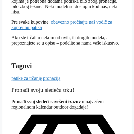
kojima je potrebna dodatna podrška bilo zbog pronacije,
bilo zbog težine. Neki modeli su dostupni kod nas, neki
nisu.
Pre svake kupovine,
obavezno pročitajte naš vodič za
kupovinu patika
Ako ste trčali u nekom od ovih, ili drugih modela, a
prepoznajete se u opisu – podelite sa nama vaše iskustvo.
Tagovi
patike za trčanje
pronacija
Pronađi svoju sledeću trku!
Pron
ađi svoj
sledeći savršeni izazov
u najvećem
regionalnom kalendar outdoor događaja!