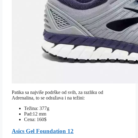
Patika sa najviše podrške od svih, za razliku od
Adrenalina, to se odražava i na težini:
Težina: 377g
Pad:12 mm
Cena: 160$
Asics Gel Foundation 12