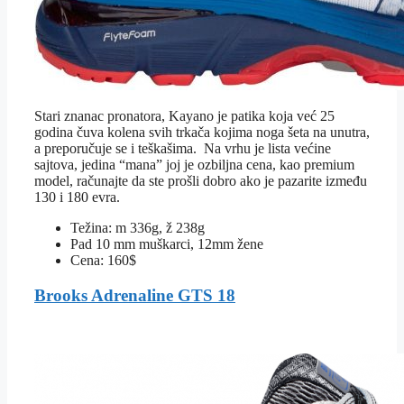
Stari znanac pronatora, Kayano je patika koja već 25
godina čuva kolena svih trkača kojima noga šeta na unutra,
a preporučuje se i teškašima. Na vrhu je lista većine
sajtova, jedina “mana” joj je ozbiljna cena, kao premium
model, računajte da ste prošli dobro ako je pazarite između
130 i 180 evra.
Težina: m 336g, ž 238g
Pad 10 mm muškarci, 12mm žene
Cena: 160$
Brooks Adrenaline GTS 18