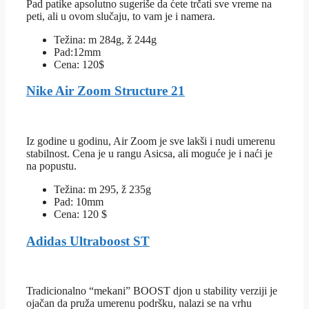
Pad patike apsolutno sugeriše da ćete trčati sve vreme na
peti, ali u ovom slučaju, to vam je i namera.
Težina: m 284g, ž 244g
Pad:12mm
Cena: 120$
Nike Air Zoom Structure 21
Iz godine u godinu, Air Zoom je sve lakši i nudi umerenu
stabilnost. Cena je u rangu Asicsa, ali moguće je i naći je
na popustu.
Težina: m 295, ž 235g
Pad: 10mm
Cena: 120 $
Adidas Ultraboost ST
Tradicionalno “mekani” BOOST djon u stability verziji je
ojačan da pruža umerenu podršku, nalazi se na vrhu