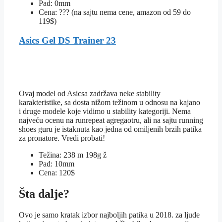
Pad: 0mm
Cena: ??? (na sajtu nema cene, amazon od 59 do
119$)
Asics Gel DS Trainer 23
Ovaj model od Asicsa zadržava neke stability
karakteristike, sa dosta nižom težinom u odnosu na kajano
i druge modele koje vidimo u stability kategoriji. Nema
najveću ocenu na runrepeat agregaotru, ali na sajtu running
shoes guru je istaknuta kao jedna od omiljenih brzih patika
za pronatore. Vredi probati!
Težina: 238 m 198g ž
Pad: 10mm
Cena: 120$
Šta dalje?
Ovo je samo kratak izbor najboljih patika u 2018. za ljude