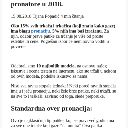
pronatore u 2018.
15.08.2018
Tijana Popadić
4 min čitanja
Oko 15% svih trkača i trkačica (koji znaju kako gaze)
ima blagu
pronaciju
, 5% njih ima baš izraženu.
Za
njih, odabir prave patike za trčanje je više od proste
estetike ili cene. Pogrešan izbor će neminovno voditi u
povrede.
Odabrali smo
10 najboljih modela,
na osnovu našeg
iskustva i ocena testera na internetu, ako ste trčali u nekom
od ovih modela, podelite iskustvo sa nama!
Nisu sva ravna stopala jednaka! Neki pored ravnih stopala
imaju i jaču pronaciju, neki žele brze patike, neki trkači, su
na sve to i teškaši, zavisno od toga, slede preporuke.
Standardna over pronacija:
Ovo je najklasičniji tip patike, koji se pravi već godinama
za sve one trkače koji gaze “na unutra” Ova patika