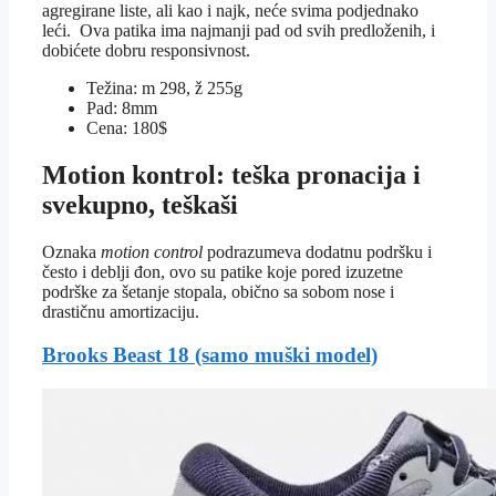
agregirane liste, ali kao i najk, neće svima podjednako
leći. Ova patika ima najmanji pad od svih predloženih, i
dobićete dobru responsivnost.
Težina: m 298, ž 255g
Pad: 8mm
Cena: 180$
Motion kontrol: teška pronacija i
svekupno, teškaši
Oznaka
motion control
podrazumeva dodatnu podršku i
često i deblji đon, ovo su patike koje pored izuzetne
podrške za šetanje stopala, obično sa sobom nose i
drastičnu amortizaciju.
Brooks Beast 18 (samo muški model)