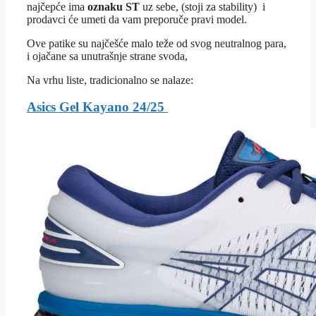
najčepće ima
oznaku ST
uz sebe, (stoji za stability) i
prodavci će umeti da vam preporuče pravi model.
Ove patike su najčešće malo teže od svog neutralnog para,
i ojačane sa unutrašnje strane svoda,
Na vrhu liste, tradicionalno se nalaze:
Asics Gel Kayano 24/25