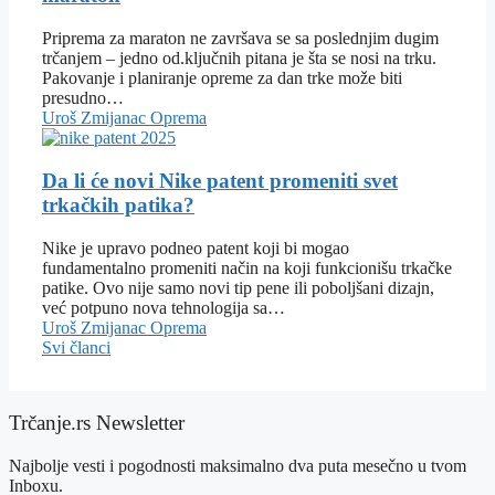
Priprema za maraton ne završava se sa poslednjim dugim
trčanjem – jedno od.ključnih pitana je šta se nosi na trku.
Pakovanje i planiranje opreme za dan trke može biti
presudno…
Uroš Zmijanac
Oprema
Da li će novi Nike patent promeniti svet
trkačkih patika?
Nike je upravo podneo patent koji bi mogao
fundamentalno promeniti način na koji funkcionišu trkačke
patike. Ovo nije samo novi tip pene ili poboljšani dizajn,
već potpuno nova tehnologija sa…
Uroš Zmijanac
Oprema
Svi članci
Trčanje.rs Newsletter
Najbolje vesti i pogodnosti maksimalno dva puta mesečno u tvom
Inboxu.