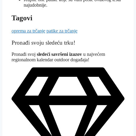
najudobnije.
Tagovi
oprema za trčanje
patike za trčanje
Pronađi svoju sledeću trku!
Pron
ađi svoj
sledeći savršeni izazov
u najvećem
regionalnom kalendar outdoor događaja!