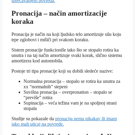
sprečavanjem povreda.
Pronacija – način amortizacije
koraka
Pronacija je način na koji ljudsko telo amortizuje silu koju
trpe zglobovi i mišiči pri svakom koraku.
Sistem pronacije funkcioniše tako što se stopalo rotira ka
unutra i na taj način amortizuje svaki korak, slično sistemu
amortizera kod automobila.
Postoje tri tipa pronacije koji su dobili sledeće nazive:
Normalna pronacija – stopalo se rotira ka unutra za
xx “normalnih” stepeni
Suvišna pronacija – overpronation – stopalo se
“previše” rotira
Supinacija – veća težina vam je na spoljnoj strani
stopala
Studije su pokazale da
pronacija nema nikakav ili imam
jako mali uticaj na povrede.