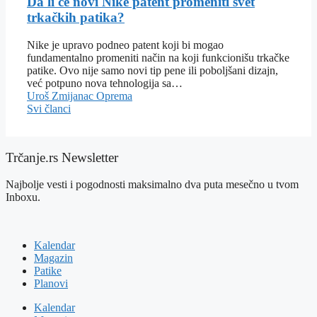
Da li će novi Nike patent promeniti svet
trkačkih patika?
Nike je upravo podneo patent koji bi mogao
fundamentalno promeniti način na koji funkcionišu trkačke
patike. Ovo nije samo novi tip pene ili poboljšani dizajn,
već potpuno nova tehnologija sa…
Uroš Zmijanac
Oprema
Svi članci
Trčanje.rs Newsletter
Najbolje vesti i pogodnosti maksimalno dva puta mesečno u tvom
Inboxu.
Kalendar
Magazin
Patike
Planovi
Kalendar