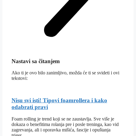
Nastavi sa čitanjem
Ako ti je ovo bilo zanimljivo, možda će ti se svideti i ovi
tekstovi:
Nisu svi isti! Tipovi foamrollera i kako
odabrati pravi
Foam rolling je trend koji se ne zaustavlja. Sve više je
dokaza o benefitima rolanja pre i posle treninga, kao vid
zagrevanja, ali i oporavka mišića, fascije i opuštanja
triger…