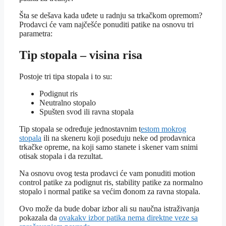
Šta se dešava kada uđete u radnju sa trkačkom opremom?
Prodavci će vam najčešće ponuditi patike na osnovu tri
parametra:
Tip stopala – visina risa
Postoje tri tipa stopala i to su:
Podignut ris
Neutralno stopalo
Spušten svod ili ravna stopala
Tip stopala se određuje jednostavnim t
estom mokrog
stopala
ili na skeneru koji poseduju neke od prodavnica
trkačke opreme, na koji samo stanete i skener vam snimi
otisak stopala i da rezultat.
Na osnovu ovog testa prodavci će vam ponuditi motion
control patike za podignut ris, stability patike za normalno
stopalo i normal patike sa većim đonom za ravna stopala.
Ovo može da bude dobar izbor ali su naučna istraživanja
pokazala da
ovakakv izbor patika nema direktne veze sa