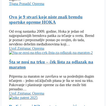
Tijana Popadić
Oprema
Ovo je 9 stvari koje niste znali brendu
sportske opreme HOKA
Od svog nastanka 2009. godine, Hoka je jedan od
najpopularnijih brendova patika za trčanje u svetu. Brend
je poznat i prepoznatljiv postao po svojim, do tada,
neviđeno debelim međuđonovima koji…
Uroš Zmijanac
Oprema
Šta se nosi na trku – ček lista za odlazak na
maraton
Priprema za maraton ne završava se sa poslednjim dugim
trčanjem – jedno od.ključnih pitana je šta se nosi na trku.
Pakovanje i planiranje opreme za dan trke može biti
presudno…
Uroš Zmijanac
Oprema