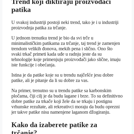
Trend koji diktiraju proizvođači
patika
U svakoj industriji postoji neki trend, tako je i u industriji
proizvodnja patika za trčanje.
U jednom trenutku trend je bio da svi trče u
minimalističkim patikama za trčanje, taj trend je zamenjen
trendom velikih đonova, mekih pena i slično. Ono što
svaki trkač primeti kada uđe u radnju jeste da su
tehnologije koje primenjuju proizvođači jako slične, imaju
iste funkcije i obećanja.
Istina je da patike koje su u trendu najčešće jesu dobre
patike, ali je pitanje da li su dobre za vas.
Na primer, trenutno su u trendu patike sa karbonskim
pločama, čiji cilj je da budu lagane i brze. To su definitivno
dobre patike za trkače koji žele da se trkaju i postignu
vrhunske rezultate, ali rekreativci moraju da budu oprezni
jer takve patike nisu namenjene laganom džogiranju.
Kako da izaberete patike za
trčanje?