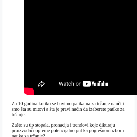
Za 10 godina koliko se bavimo patikama za trčanje naučili
smo šta su mitovi a šta je pravi način da izaberete patike za
trčanje.
Zašto su tip stopala, pronacija i trendovi koje diktiraju
proizvođači opreme potencijalno put ka pogrešnom izboru
patika za trčanje?