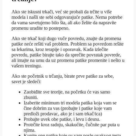
Ako ste iskusni trkači, već ste probali da trčite u više
modela i našli ste sebi odgovarajuće patike. Nema potrebe
da vama savetujemo bilo šta, ali ako želite da napravite
promenu uradite to postepeno.
Ako ste trkač koji dugo vuče povredu, znajte da promena
patike neće rešiti vaš problem. Problem sa povredom rešite
sa lekarima, kroz terapije i oporavak. Kada izlečite
povredu, patike birajte tako da sprečite povratak povrede,
ali imajte na umu da uz promenu patike promenite i nešto u
vašem treningu.
Ako ste početnik u trčanju, birate prve patike za sebe,
savet je sledeći:
Zaobiđite sve teorije, na početku će vas samo
zbuniti.
Izaberite minimum tri modela patika koja vam se
čine dobrim za vas (probajte i patike koje vam
predloži prodavac, ako je i sam trkač/ica)
Probajte uvek obe patike, i levu i desnu.
Protrčite kroz radnju, skakućite, čučnite par puta u
njima.
Kupite one patike koje su vam posle ovakvog testa