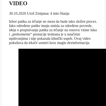
VIDEO
30.10.2020
Uroš Zmijanac
4 min čitanja
Izbor patika za trčanje ne mora da bude tako složen proces.
Iako određene patike imaju smisla za određene povrede,
ideja o propisivanju patika za trčanje na osnovu visine luka
i „prekomerne“ pronacije testirana je u naučnim
ispitivanjima i nije pokazala klinički uspeh. Ovaj video
pokušava da trkače usmeri kroz maglu dezinformacija.