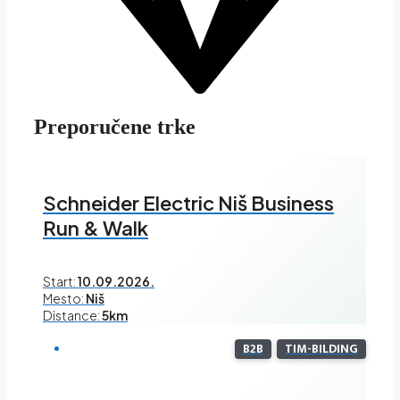
Preporučene trke
Schneider Electric Niš Business
Run & Walk
Start:
10.09.2026.
Mesto:
Niš
Distance:
5km
B2B
TIM-BILDING