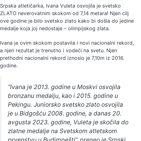
Srpska atletičarka, Ivana Vuleta osvojila je svetsko
ZLATO neverovatnim skokom od 7,14 metara! Njen cilj
ove godine je bilo svetsko zlato kako bi došla do jedine
medalje koja joj nedostaje – olimpijskog zlata.
Ivana je ovim skokom postavila i novi nacionalni rekord,
a njen rezultat je trenutno i vodeći na svetu. Njen
prethodni nacionalni rekord iznosio je 7,10m iz 2016.
godine.
“Ivana je 2013. godine u Moskvi osvojila
bronzanu medalju, kao i 2015. godine u
Pekingu. Juniorsko svetsko zlato osvojila
je u Bidgošću 2008. godine, a danas 20.
avgusta 2023. godine, Vuleta je skočila do
zlatne medalje na Svetskom atletskom
prvenstvu u Budimpešti”, preneo je Srpski