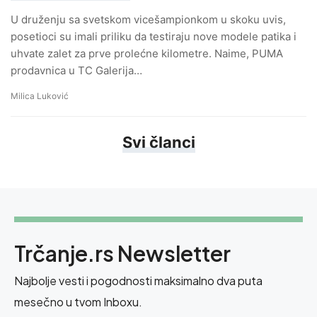
U druženju sa svetskom vicešampionkom u skoku uvis,
posetioci su imali priliku da testiraju nove modele patika i
uhvate zalet za prve prolećne kilometre. Naime, PUMA
prodavnica u TC Galerija…
Milica Luković
Svi članci
Trčanje.rs Newsletter
Najbolje vesti i pogodnosti maksimalno dva puta
mesečno u tvom Inboxu.