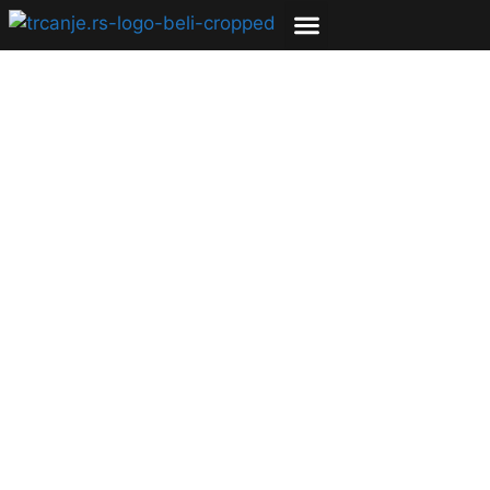
SVETSKO ZLATO za
Ivanu Vuletu i novi
nacionalni rekord
20.08.2023
Bojana Savić
1 min čitanja