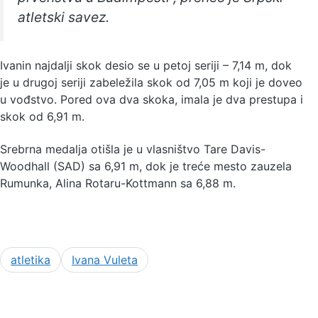
atletski savez.
Ivanin najdalji skok desio se u petoj seriji – 7,14 m, dok
je u drugoj seriji zabeležila skok od 7,05 m koji je doveo
u vođstvo. Pored ova dva skoka, imala je dva prestupa i
skok od 6,91 m.
Srebrna medalja otišla je u vlasništvo Tare Davis-
Woodhall (SAD) sa 6,91 m, dok je treće mesto zauzela
Rumunka, Alina Rotaru-Kottmann sa 6,88 m.
atletika
Ivana Vuleta