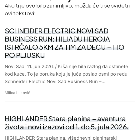
Ako ti je ovo bilo zanimljivo, možda će ti se svideti i
ovi tekstovi:
SCHNEIDER ELECTRIC NOVI SAD
BUSINESS RUN: HILJADU HEROJA
ISTRČALO 5KM ZA TIM ZA DECU – I TO
PO PLJUSKU
Novi Sad, 11. jun 2026. / Kiša nije bila razlog da ostanete
kod kuće. To je poruka koju je juče poslao osmi po redu
Schneider Electric Novi Sad Business Run –…
Milica Luković
HIGHLANDER Stara planina – avantura
života i novi izazovi od 1. do 5. jula 2026.
HIGHLANDER Stara planina, višednevni planinarski