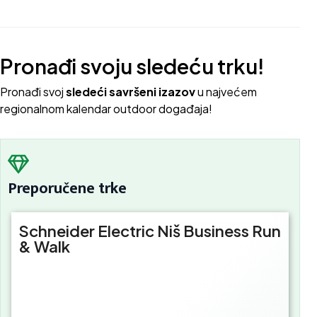
Pronađi svoju sledeću trku!
Pron
ađi svoj
sledeći savršeni izazov
u najvećem
regionalnom kalendar outdoor događaja!
Preporučene trke
Schneider Electric Niš Business Run
& Walk