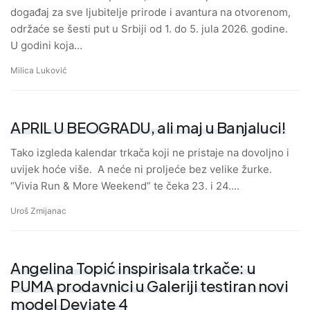
događaj za sve ljubitelje prirode i avantura na otvorenom,
održaće se šesti put u Srbiji od 1. do 5. jula 2026. godine.
U godini koja…
Milica Luković
APRIL U BEOGRADU, ali maj u Banjaluci!
Tako izgleda kalendar trkača koji ne pristaje na dovoljno i
uvijek hoće više. A neće ni proljeće bez velike žurke.
“Vivia Run & More Weekend” te čeka 23. i 24.…
Uroš Zmijanac
Angelina Topić inspirisala trkače: u
PUMA prodavnici u Galeriji testiran novi
model Deviate 4