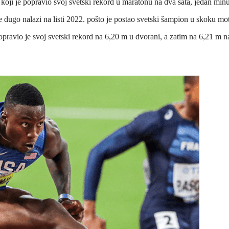
koji je popravio svoj svetski rekord u maratonu na dva sata, jedan minu
 dugo nalazi na listi 2022. pošto je postao svetski šampion u skoku m
popravio je svoj svetski rekord na 6,20 m u dvorani, a zatim na 6,21 