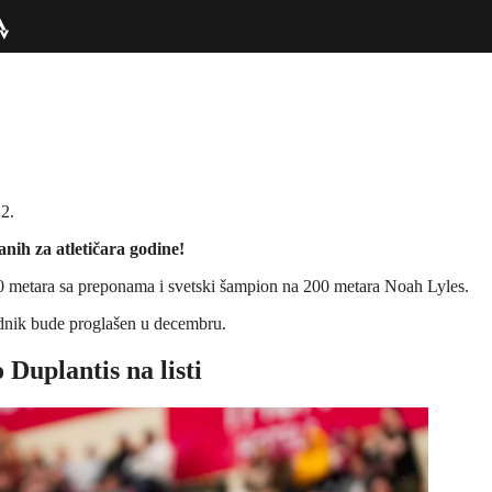
22.
ih za atletičara godine!
0 metara sa preponama i svetski šampion na 200 metara Noah Lyles.
ednik bude proglašen u decembru.
uplantis na listi