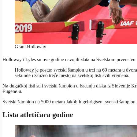
Grant Holloway
Holloway i Lyles su ove godine osvojili zlata na Svetskom prvenstvu
Holloway je postao svetski šampion u trci na 60 metara u dvoran
sekunde i zauzeo treće mesto na svetskoj listi svih vremena.
Na dugačkoj listi su i svetski šampion u bacanju diska iz Slovenije Kr
Eugene-u.
Svetski šampion na 5000 metara Jakob Ingebrigtsen, svetski šampion u
Lista atletičara godine