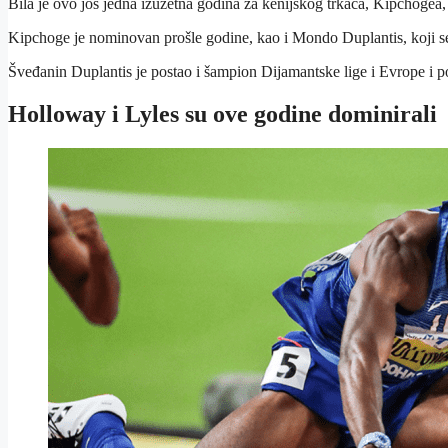
Bila je ovo još jedna izuzetna godina za kenijskog trkača, Kipchogea, 
Kipchoge je nominovan prošle godine, kao i Mondo Duplantis, koji se
Šveđanin Duplantis je postao i šampion Dijamantske lige i Evrope i 
Holloway i Lyles su ove godine dominirali