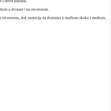
t i devet sekundi.
otkom u dvorani i na otvorenom.
m na otvorenom, dok nastavlja da dominira u muškom skoku s motkom.