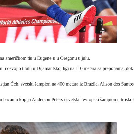
 na američkom tlu u Eugene-u u Oregonu u julu.
i i osvojio titulu u Dijamantskoj ligi na 110 metara sa preponama, dok
istjan Čeh, svetski šampion na 400 metara iz Brazila, Alison dos Santos
 bacanju koplja Anderson Peters i svetski i evropski šampion u trosko