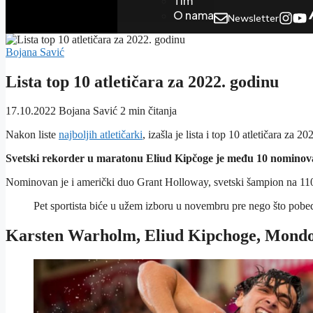
Tim
O nama
Newsletter
Bojana Savić
Lista top 10 atletičara za 2022. godinu
17.10.2022
Bojana Savić
2 min čitanja
Nakon liste
najboljih atletičarki
, izašla je lista i top 10 atletičara za 20
Svetski rekorder u maratonu Eliud Kipčoge je među 10 nominovan
Nominovan je i američki duo Grant Holloway, svetski šampion na 11
Pet sportista biće u užem izboru u novembru pre nego što pob
Karsten Warholm, Eliud Kipchoge, Mondo D