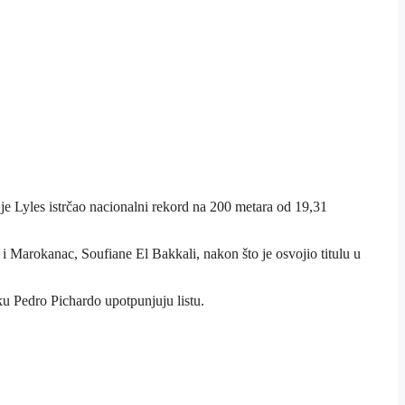
 je Lyles istrčao nacionalni rekord na 200 metara od 19,31
 i Marokanac, Soufiane El Bakkali, nakon što je osvojio titulu u
ku Pedro Pichardo upotpunjuju listu.