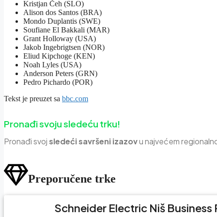
Kristjan Čeh (SLO)
Alison dos Santos (BRA)
Mondo Duplantis (SWE)
Soufiane El Bakkali (MAR)
Grant Holloway (USA)
Jakob Ingebrigtsen (NOR)
Eliud Kipchoge (KEN)
Noah Lyles (USA)
Anderson Peters (GRN)
Pedro Pichardo (POR)
Tekst je preuzet sa
bbc.com
Pronađi svoju sledeću trku!
Pron
ađi svoj
sledeći savršeni izazov
u najvećem regionaln
Preporučene trke
Schneider Electric Niš Business