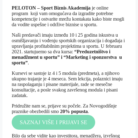
PELOTON – Sport Biznis Akademija
je online
program koji vam omogućava da izgradite potrebne
kompetencije i ostvarite mrežu kontakata kako biste mogli
da vodite uspešne i održive biznise u sportu.
Naši predavači imaju između 10 i 25 godina iskustva u
osmišljavanju i vođenju sportskih organizacija i događaja i
upravljanja profitabilnim projektima u sportu. U februaru
2021. startujuemo sa dva kursa:
“Preduzetništvo i
menadžment u sportu” i “Marketing i sponzorstva u
sportu”
.
Kursevi se sastoje iz 4 i 5 modula (predmeta), a njihovo
ukupno trajanje je 4 meseca. Sem lekcija, polaznici imaju
na raspolaganju i pisane materijale, rade se mesečne
konsultacije, a posle svakog završenog modula i pisani
zadatak.
Pridružite nam se, prijave su počele. Za Novogodišnje
praznike obezbedili smo
20% popusta
.
SAZNAJ VIŠE I PRIJAVI SE
Bilo da sebe vidite kao investitora, menadžera, izvršnog