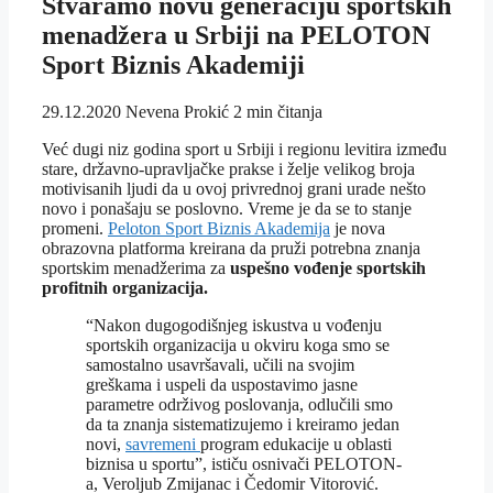
Stvaramo novu generaciju sportskih
menadžera u Srbiji na PELOTON
Sport Biznis Akademiji
29.12.2020
Nevena Prokić
2 min čitanja
Već dugi niz godina sport u Srbiji i regionu levitira između
stare, državno-upravljačke prakse i želje velikog broja
motivisanih ljudi da u ovoj privrednoj grani urade nešto
novo i ponašaju se poslovno. Vreme je da se to stanje
promeni.
Peloton Sport Biznis Akademija
je nova
obrazovna platforma kreirana da pruži potrebna znanja
sportskim menadžerima za
uspešno vođenje sportskih
profitnih organizacija.
“Nakon dugogodišnjeg iskustva u vođenju
sportskih organizacija u okviru koga smo se
samostalno usavršavali, učili na svojim
greškama i uspeli da uspostavimo jasne
parametre održivog poslovanja, odlučili smo
da ta znanja sistematizujemo i kreiramo jedan
novi,
savremeni
program edukacije u oblasti
biznisa u sportu”, ističu osnivači PELOTON-
a, Veroljub Zmijanac i Čedomir Vitorović.