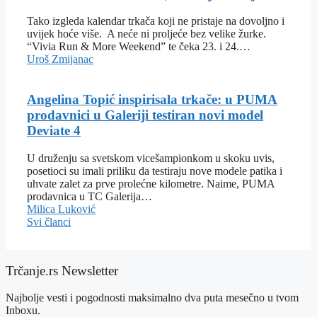
Tako izgleda kalendar trkača koji ne pristaje na dovoljno i
uvijek hoće više. A neće ni proljeće bez velike žurke.
“Vivia Run & More Weekend” te čeka 23. i 24.…
Uroš Zmijanac
Angelina Topić inspirisala trkače: u PUMA
prodavnici u Galeriji testiran novi model
Deviate 4
U druženju sa svetskom vicešampionkom u skoku uvis,
posetioci su imali priliku da testiraju nove modele patika i
uhvate zalet za prve prolećne kilometre. Naime, PUMA
prodavnica u TC Galerija…
Milica Luković
Svi članci
Trčanje.rs Newsletter
Najbolje vesti i pogodnosti maksimalno dva puta mesečno u tvom
Inboxu.