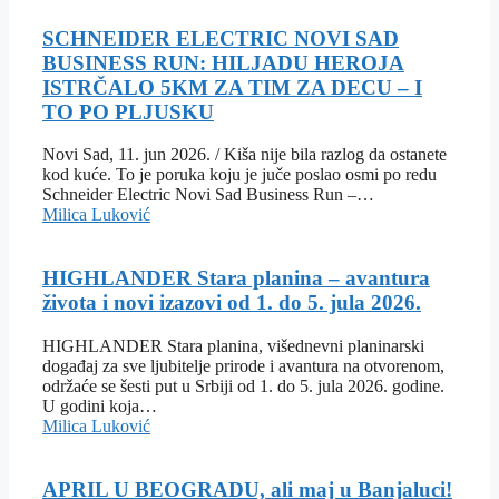
SCHNEIDER ELECTRIC NOVI SAD
BUSINESS RUN: HILJADU HEROJA
ISTRČALO 5KM ZA TIM ZA DECU – I
TO PO PLJUSKU
Novi Sad, 11. jun 2026. / Kiša nije bila razlog da ostanete
kod kuće. To je poruka koju je juče poslao osmi po redu
Schneider Electric Novi Sad Business Run –…
Milica Luković
HIGHLANDER Stara planina – avantura
života i novi izazovi od 1. do 5. jula 2026.
HIGHLANDER Stara planina, višednevni planinarski
događaj za sve ljubitelje prirode i avantura na otvorenom,
održaće se šesti put u Srbiji od 1. do 5. jula 2026. godine.
U godini koja…
Milica Luković
APRIL U BEOGRADU, ali maj u Banjaluci!