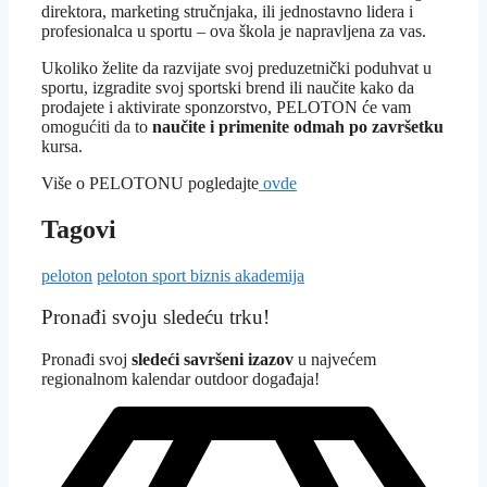
direktora, marketing stručnjaka, ili jednostavno lidera i
profesionalca u sportu – ova škola je napravljena za vas.
Ukoliko želite da razvijate svoj preduzetnički poduhvat u
sportu, izgradite svoj sportski brend ili naučite kako da
prodajete i aktivirate sponzorstvo, PELOTON će vam
omogućiti da to
naučite i primenite odmah po završetku
kursa.
Više o PELOTONU pogledajte
ovde
Tagovi
peloton
peloton sport biznis akademija
Pronađi svoju sledeću trku!
Pron
ađi svoj
sledeći savršeni izazov
u najvećem
regionalnom kalendar outdoor događaja!