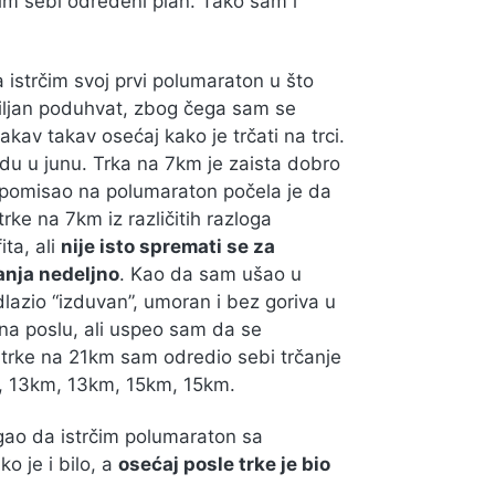
m sebi određeni plan. Tako sam i
istrčim svoj prvi polumaraton u što
iljan poduhvat, zbog čega sam se
kav takav osećaj kako je trčati na trci.
u u junu. Trka na 7km je zaista dobro
 pomisao na polumaraton počela je da
rke na 7km iz različitih razloga
ta, ali
nije isto spremati se za
anja nedeljno
. Kao da sam ušao u
lazio “izduvan”, umoran i bez goriva u
na poslu, ali uspeo sam da se
trke na 21km sam odredio sebi trčanje
km, 13km, 13km, 15km, 15km.
ao da istrčim polumaraton sa
 je i bilo, a
osećaj posle trke je bio