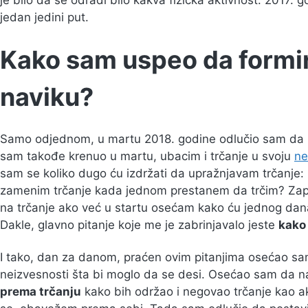
je bilo da se odradi bilo kakva fizička aktivnost. 2017. 
jedan jedini put.
Kako sam uspeo da formi
naviku?
Samo odjednom, u martu 2018. godine odlučio sam da p
sam takođe krenuo u martu, ubacim i trčanje u svoju
ne
sam se koliko dugo ću izdržati da upražnjavam trčanj
zamenim trčanje kada jednom prestanem da trčim? Zap
na trčanje ako već u startu osećam kako ću jednog dana
Dakle, glavno pitanje koje me je zabrinjavalo jeste
kako 
I tako, dan za danom, praćen ovim pitanjima osećao sa
neizvesnosti šta bi moglo da se desi. Osećao sam da n
prema trčanju
kako bih održao i negovao trčanje kao a