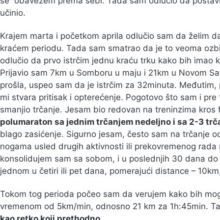
se obavežem prema sebi. Tada sam odlučio da postavi
učinio.
Krajem marta i početkom aprila odlučio sam da želim da 
kraćem periodu. Tada sam smatrao da je to veoma ozb
odlučio da prvo istrčim jednu kraću trku kako bih imao ka
Prijavio sam 7km u Somboru u maju i 21km u Novom Sad
prošla, uspeo sam da je istrčim za 32minuta. Međutim,
mi stvara pritisak i opterećenje. Pogotovo što sam i pre t
smanjio trčanje. Jesam bio redovan na treninzima kros fi
polumaraton sa jednim trčanjem nedeljno i sa 2-3 trč
blago zasićenje. Sigurno jesam, često sam na trčanje od
nogama usled drugih aktivnosti ili prekovremenog rada 
konsolidujem sam sa sobom, i u poslednjih 30 dana do 
jednom u četiri ili pet dana, pomerajući distance – 10
Tokom tog perioda počeo sam da verujem kako bih mog
vremenom od 5km/min, odnosno 21 km za 1h:45min. Tako
kao retko koji prethodno
.