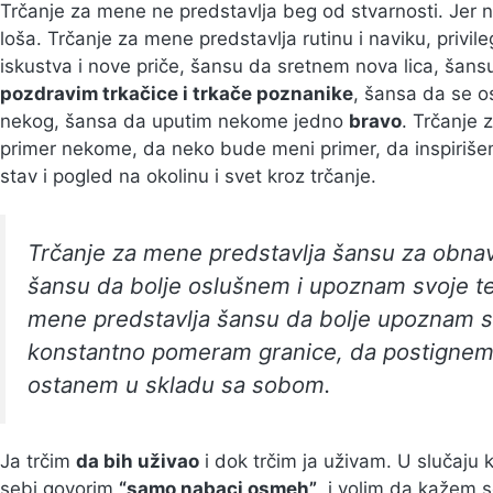
Trčanje za mene ne predstavlja beg od stvarnosti. Jer n
loša. Trčanje za mene predstavlja rutinu i naviku, privi
iskustva i nove priče, šansu da sretnem nova lica, šans
pozdravim trkačice i trkače poznanike
, šansa da se 
nekog, šansa da uputim nekome jedno
bravo
. Trčanje
primer nekome, da neko bude meni primer, da inspirišem
stav i pogled na okolinu i svet kroz trčanje.
Trčanje za mene predstavlja šansu za obnavl
šansu da bolje oslušnem i upoznam svoje te
mene predstavlja šansu da bolje upoznam s
konstantno pomeram granice, da postignem 
ostanem u skladu sa sobom.
Ja trčim
da bih uživao
i dok trčim ja uživam. U slučaju 
sebi govorim
“samo nabaci osmeh”
, i volim da kažem se