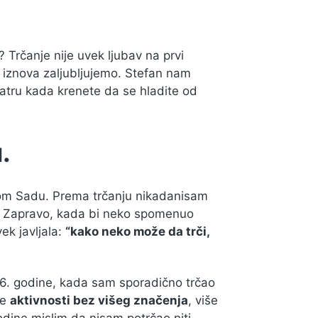
 Trčanje nije uvek ljubav na prvi
e iznova zaljubljujemo. Stefan nam
vatru kada krenete da se hladite od
.
vom Sadu. Prema trčanju nikadanisam
čao. Zapravo, kada bi neko spomenuo
ek javljala:
“kako neko može da trči,
16. godine, kada sam sporadično trčao
le
aktivnosti bez višeg značenja
, više