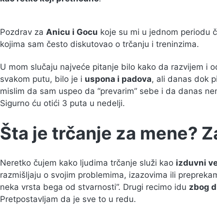
Pozdrav za
Anicu i Gocu
koje su mi u jednom periodu če
kojima sam često diskutovao o trčanju i treninzima.
U mom slučaju najveće pitanje bilo kako da razvijem i o
svakom putu, bilo je i
uspona i padova
, ali danas dok 
mislim da sam uspeo da “prevarim” sebe i da danas nema
Sigurno ću otići 3 puta u nedelji.
Šta je trčanje za mene? Z
Neretko čujem kako ljudima trčanje služi kao
izduvni ve
razmišljaju o svojim problemima, izazovima ili preprekam
neka vrsta bega od stvarnosti”. Drugi recimo idu
zbog d
Pretpostavljam da je sve to u redu.