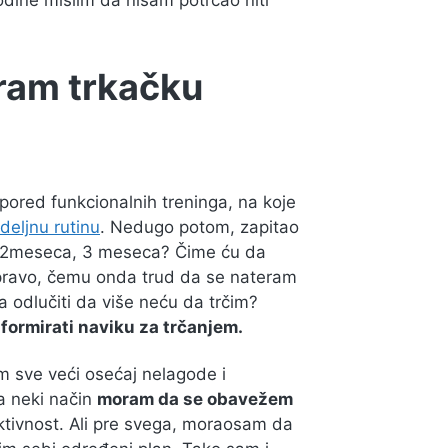
godine mislim da nisam potrčao niti
ram trkačku
ored funkcionalnih treninga, na koje
deljnu rutinu
. Nedugo potom, zapitao
e: 2meseca, 3 meseca? Čime ću da
ravo, čemu onda trud da se nateram
 odlučiti da više neću da trčim?
formirati naviku za trčanjem.
m sve veći osećaj nelagode i
a neki način
moram da se obavežem
ktivnost. Ali pre svega, moraosam da