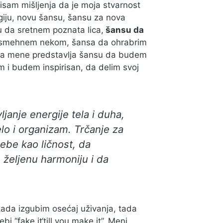
isam mišljenja da je moja stvarnost
legiju, novu šansu, šansu za nova
u da sretnem poznata lica,
šansu da
osmehnem nekom, šansa da ohrabrim
 za mene predstavlja šansu da budem
 i budem inspirisan, da delim svoj
janje energije tela i duha,
lo i organizam. Trčanje za
ebe kao ličnost, da
željenu harmoniju i da
kada izgubim osećaj uživanja, tada
bi “fake it‘till you make it”. Meni