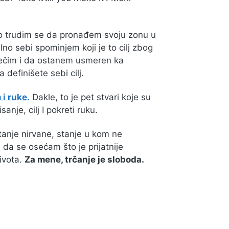
o trudim se da pronađem svoju zonu u
lno sebi spominjem koji je to cilj zbog
nečim i da ostanem usmeren ka
definišete sebi cilj.
i ruke.
Dakle, to je pet stvari koje su
nje, cilj I pokreti ruku.
anje nirvane, stanje u kom ne
da se osećam što je prijatnije
života.
Za mene, trčanje je sloboda.