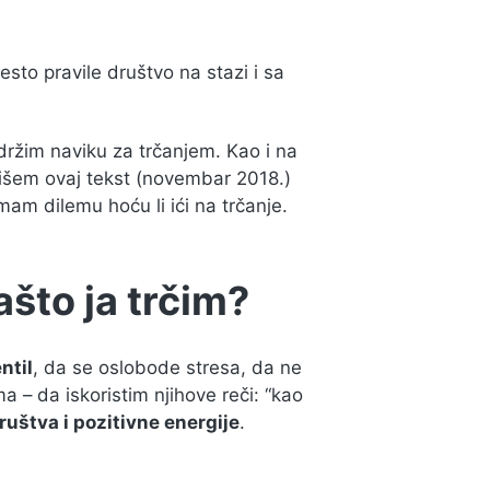
sto pravile društvo na stazi i sa
držim naviku za trčanjem. Kao i na
pišem ovaj tekst (novembar 2018.)
m dilemu hoću li ići na trčanje.
ašto ja trčim?
ntil
, da se oslobode stresa, da ne
a – da iskoristim njihove reči: “kao
ruštva i pozitivne energije
.