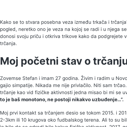
Kako se to stvara posebna veza između trkača i trčanja?
pogled, neretko ono je veza na kojoj se radi i u njega s
donosi svoju priču i otkriva trikove kako da podgrejete 
trčanja.
Moj početni stav o trčanju
Zovemse Stefan i imam 27 godina. Živim i radim u No
gajio simpatije. Nikada me nije privlačilo. Niti sam tr
trčanje kao vid fizičke aktivnosti jedna misao bi mi se uv
to je baš monotono, ne postoji nikakvo uzbuđenje…”.
Moj prvi kontakt sa trčanjem desio se tokom 2015. i 20
2-3km ili 10 krugova oko fudbalskog terena. Ali to su bi