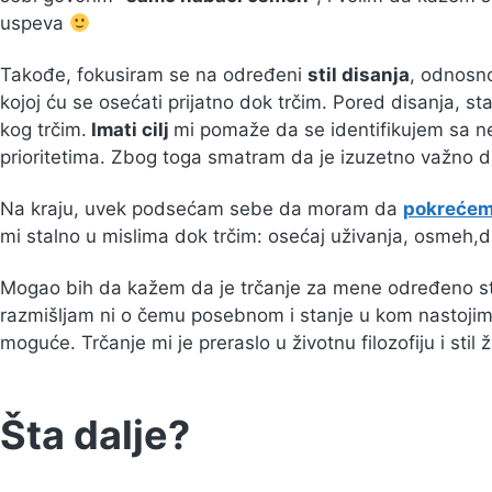
uspeva
Takođe, fokusiram se na određeni
stil disanja
, odnosn
kojoj ću se osećati prijatno dok trčim. Pored disanja, sta
kog trčim.
Imati cilj
mi pomaže da se identifikujem sa 
prioritetima. Zbog toga smatram da je izuzetno važno da 
Na kraju, uvek podsećam sebe da moram da
pokrećem 
mi stalno u mislima dok trčim: osećaj uživanja, osmeh,disa
Mogao bih da kažem da je trčanje za mene određeno st
razmišljam ni o čemu posebnom i stanje u kom nastojim 
moguće. Trčanje mi je preraslo u životnu filozofiju i stil 
Šta dalje?