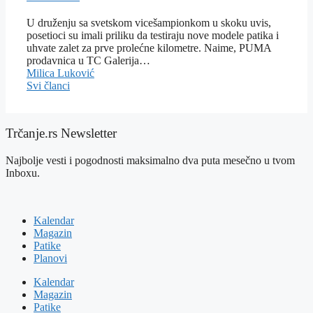
U druženju sa svetskom vicešampionkom u skoku uvis,
posetioci su imali priliku da testiraju nove modele patika i
uhvate zalet za prve prolećne kilometre. Naime, PUMA
prodavnica u TC Galerija…
Milica Luković
Svi članci
Trčanje.rs Newsletter
Najbolje vesti i pogodnosti maksimalno dva puta mesečno u tvom
Inboxu.
Kalendar
Magazin
Patike
Planovi
Kalendar
Magazin
Patike