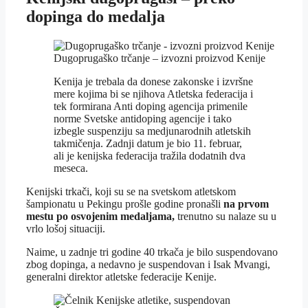
dopinga do medalja
Dugoprugaško trčanje – izvozni proizvod Kenije
Kenija je trebala da donese zakonske i izvršne
mere kojima bi se njihova Atletska federacija i
tek formirana Anti doping agencija primenile
norme Svetske antidoping agencije i tako
izbegle suspenziju sa medjunarodnih atletskih
takmičenja. Zadnji datum je bio 11. februar,
ali je kenijska federacija tražila dodatnih dva
meseca.
Kenijski trkači, koji su se na svetskom atletskom
šampionatu u Pekingu prošle godine pronašli
na prvom
mestu po osvojenim medaljama,
trenutno su nalaze su u
vrlo lošoj situaciji.
Naime, u zadnje tri godine 40 trkača je bilo suspendovano
zbog dopinga, a nedavno je suspendovan i Isak Mvangi,
generalni direktor atletske federacije Kenije.