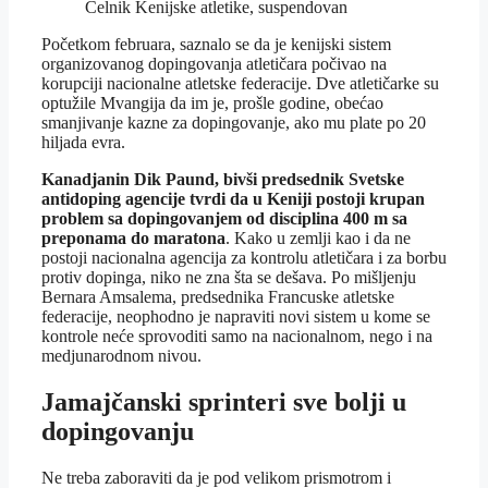
Čelnik Kenijske atletike, suspendovan
Početkom februara, saznalo se da je kenijski sistem
organizovanog dopingovanja atletičara počivao na
korupciji nacionalne atletske federacije. Dve atletičarke su
optužile Mvangija da im je, prošle godine, obećao
smanjivanje kazne za dopingovanje, ako mu plate po 20
hiljada evra.
Kanadjanin Dik Paund, bivši predsednik Svetske
antidoping agencije tvrdi da u Keniji postoji krupan
problem sa dopingovanjem od disciplina 400 m sa
preponama do maratona
. Kako u zemlji kao i da ne
postoji nacionalna agencija za kontrolu atletičara i za borbu
protiv dopinga, niko ne zna šta se dešava. Po mišljenju
Bernara Amsalema, predsednika Francuske atletske
federacije, neophodno je napraviti novi sistem u kome se
kontrole neće sprovoditi samo na nacionalnom, nego i na
medjunarodnom nivou.
Jamajčanski sprinteri sve bolji u
dopingovanju
Ne treba zaboraviti da je pod velikom prismotrom i