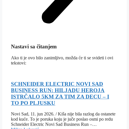
Nastavi sa čitanjem
Ako ti je ovo bilo zanimljivo, možda će ti se svideti i ovi
tekstovi:
SCHNEIDER ELECTRIC NOVI SAD
BUSINESS RUN: HILJADU HEROJA
ISTRČALO 5KM ZA TIM ZA DECU – I
TO PO PLJUSKU
Novi Sad, 11. jun 2026. / Kiša nije bila razlog da ostanete
kod kuće. To je poruka koju je juče poslao osmi po redu
Schneider Electric Novi Sad Business Run –…