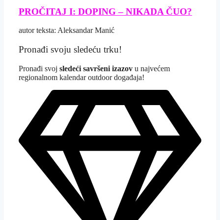
PROČITAJ I: DOPING – NIKADA ČUO?
autor teksta: Aleksandar Manić
Pronađi svoju sledeću trku!
Pron
ađi svoj
sledeći savršeni izazov
u najvećem
regionalnom kalendar outdoor događaja!