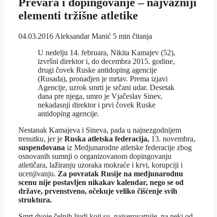
Prevara i dopingovanje – najvažniji
elementi tržišne atletike
04.03.2016
Aleksandar Manić
5 min čitanja
U nedelju 14. februara, Nikita Kamajev (52),
izvršni direktor i, do decembra 2015. godine,
drugi čovek Ruske antidoping agencije
(Rusada), pronadjen je mrtav. Prema izjavi
Agencije, uzrok smrti je srčani udar. Desetak
dana pre njega, umro je Vjačeslav Sinev,
nekadasnji direktor i prvi čovek Ruske
antidoping agencije.
Nestanak Kamajeva i Sineva, pada u najnezgodnijem
trenutku, jer je
Ruska atletska federacija,
13. novembra,
suspendovana
iz Medjunarodne atletske federacije zbog
osnovanih sumnji o organizovanom dopingovanju
atletičara, lažiranju uzoraka mokraće i krvi, korupciji i
ucenjivanju.
Za povratak Rusije na medjunarodnu
scenu nije postavljen nikakav kalendar, nego se od
države, prvenstveno, očekuje veliko čišćenje svih
struktura.
Smrt dvoje čelnih ljudi koji su, najverovatnije, na neki od