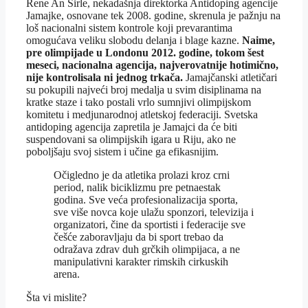
Rene An Širle, nekadašnja direktorka Antidoping agencije
Jamajke, osnovane tek 2008. godine, skrenula je pažnju na
loš nacionalni sistem kontrole koji prevarantima
omogućava veliku slobodu delanja i blage kazne.
Naime,
pre olimpijade u Londonu 2012. godine, tokom šest
meseci, nacionalna agencija, najverovatnije hotimično,
nije kontrolisala ni jednog trkača.
Jamajčanski atletičari
su pokupili najveći broj medalja u svim disiplinama na
kratke staze i tako postali vrlo sumnjivi olimpijskom
komitetu i medjunarodnoj atletskoj federaciji. Svetska
antidoping agencija zapretila je Jamajci da će biti
suspendovani sa olimpijskih igara u Riju, ako ne
poboljšaju svoj sistem i učine ga efikasnijim.
Očigledno je da atletika prolazi kroz crni
period, nalik biciklizmu pre petnaestak
godina. Sve veća profesionalizacija sporta,
sve više novca koje ulažu sponzori, televizija i
organizatori, čine da sportisti i federacije sve
češće zaboravljaju da bi sport trebao da
odražava zdrav duh grčkih olimpijaca, a ne
manipulativni karakter rimskih cirkuskih
arena.
Šta vi mislite?