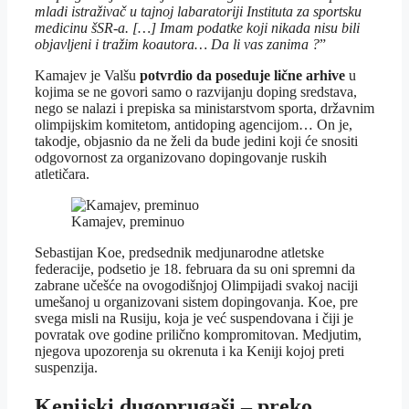
mladi istraživač u tajnoj labaratoriji Instituta za sportsku
medicinu šSR-a. […] Imam podatke koji nikada nisu bili
objavljeni i tražim koautora… Da li vas zanima ?
”
Kamajev je Valšu
potvrdio da poseduje lične arhive
u
kojima se ne govori samo o razvijanju doping sredstava,
nego se nalazi i prepiska sa ministarstvom sporta, državnim
olimpijskim komitetom, antidoping agencijom… On je,
takodje, objasnio da ne želi da bude jedini koji će snositi
odgovornost za organizovano dopingovanje ruskih
atletičara.
Kamajev, preminuo
Sebastijan Koe, predsednik medjunarodne atletske
federacije, podsetio je 18. februara da su oni spremni da
zabrane učešće na ovogodišnjoj Olimpijadi svakoj naciji
umešanoj u organizovani sistem dopingovanja. Koe, pre
svega misli na Rusiju, koja je već suspendovana i čiji je
povratak ove godine prilično kompromitovan. Medjutim,
njegova upozorenja su okrenuta i ka Keniji kojoj preti
suspenzija.
Kenijski dugoprugaši – preko