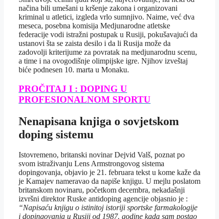
načina bili umešani u kršenje zakona i organizovani
kriminal u atletici, izgleda vrlo sumnjivo. Naime, već dva
meseca, posebna komisija Medjunarodne atletske
federacije vodi istražni postupak u Rusiji, pokušavajući da
ustanovi šta se zaista desilo i da li Rusija može da
zadovolji kriterijume za povratak na medjunarodnu scenu,
a time i na ovogodišnje olimpijske igre. Njihov izveštaj
biće podnesen 10. marta u Monaku.
PROČITAJ I : DOPING U
PROFESIONALNOM SPORTU
Nenapisana knjiga o sovjetskom
doping sistemu
Istovremeno, britanski novinar Dejvid Valš, poznat po
svom istraživanju Lens Armstrongovog sistema
dopingovanja, objavio je 21. februara tekst u kome kaže da
je Kamajev nameravao da napiše knjigu. U mejlu poslatom
britanskom novinaru, početkom decembra, nekadašnji
izvršni direktor Ruske antidoping agencije objasnio je :
“Napisaću knjigu o istinitoj istoriji sportske farmakologije
i dopingovanja u Rusiji od 1987. godine kada sam postao