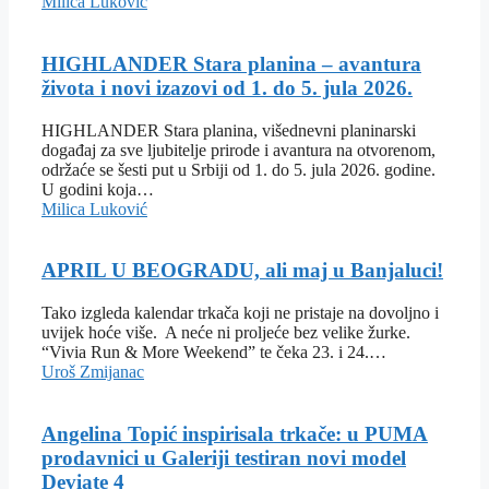
Milica Luković
HIGHLANDER Stara planina – avantura
života i novi izazovi od 1. do 5. jula 2026.
HIGHLANDER Stara planina, višednevni planinarski
događaj za sve ljubitelje prirode i avantura na otvorenom,
održaće se šesti put u Srbiji od 1. do 5. jula 2026. godine.
U godini koja…
Milica Luković
APRIL U BEOGRADU, ali maj u Banjaluci!
Tako izgleda kalendar trkača koji ne pristaje na dovoljno i
uvijek hoće više. A neće ni proljeće bez velike žurke.
“Vivia Run & More Weekend” te čeka 23. i 24.…
Uroš Zmijanac
Angelina Topić inspirisala trkače: u PUMA
prodavnici u Galeriji testiran novi model
Deviate 4