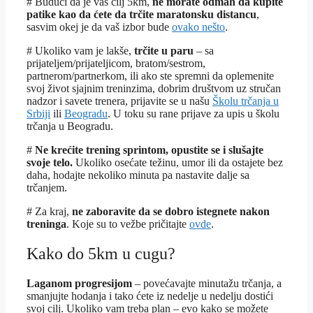
# Budući da je vaš cilj 5km,
ne morate odmah da kupite
patike kao da ćete da trčite maratonsku distancu
,
sasvim okej je da vaš izbor bude
ovako nešto
.
# Ukoliko vam je lakše,
trčite u paru
– sa
prijateljem/prijateljicom, bratom/sestrom,
partnerom/partnerkom, ili ako ste spremni da oplemenite
svoj život sjajnim treninzima, dobrim društvom uz stručan
nadzor i savete trenera, prijavite se u našu
Školu trčanja u
Srbiji
ili
Beogradu
. U toku su rane prijave za upis u školu
trčanja u Beogradu.
#
Ne krećite trening sprintom, opustite se i slušajte
svoje telo.
Ukoliko osećate težinu, umor ili da ostajete bez
daha, hodajte nekoliko minuta pa nastavite dalje sa
trčanjem.
# Za kraj,
ne zaboravite da se dobro istegnete nakon
treninga
. Koje su to vežbe pričitajte
ovde
.
Kako do 5km u cugu?
Laganom progresijom
– povećavajte minutažu trčanja, a
smanjujte hodanja i tako ćete iz nedelje u nedelju dostići
svoj cilj. Ukoliko vam treba plan – evo kako se možete