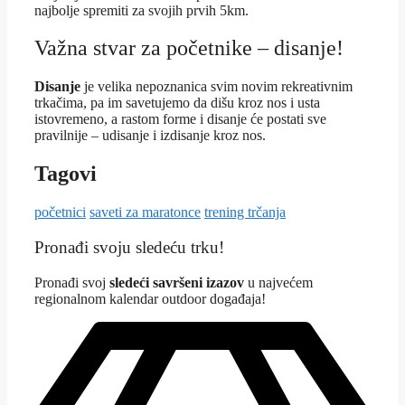
najbolje spremiti za svojih prvih 5km.
Važna stvar za početnike – disanje!
Disanje
je velika nepoznanica svim novim rekreativnim
trkačima, pa im savetujemo da dišu kroz nos i usta
istovremeno, a rastom forme i disanje će postati sve
pravilnije – udisanje i izdisanje kroz nos.
Tagovi
početnici
saveti za maratonce
trening trčanja
Pronađi svoju sledeću trku!
Pron
ađi svoj
sledeći savršeni izazov
u najvećem
regionalnom kalendar outdoor događaja!