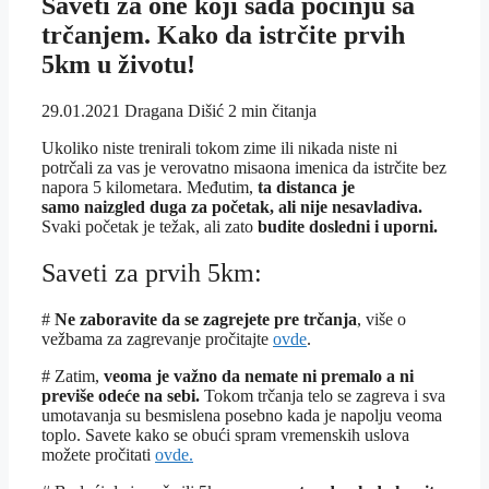
Saveti za one koji sada počinju sa
trčanjem. Kako da istrčite prvih
5km u životu!
29.01.2021
Dragana Dišić
2 min čitanja
Ukoliko niste trenirali tokom zime ili nikada niste ni
potrčali za vas je verovatno misaona imenica da istrčite bez
napora 5 kilometara. Međutim,
ta distanca je
samo naizgled duga za početak, ali nije nesavladiva.
Svaki početak je težak, ali zato
budite dosledni i uporni.
Saveti za prvih 5km:
#
Ne zaboravite da se zagrejete pre trčanja
, više o
vežbama za zagrevanje pročitajte
ovde
.
# Zatim,
veoma je važno da nemate ni premalo a ni
previše odeće na sebi.
Tokom trčanja telo se zagreva i sva
umotavanja su besmislena posebno kada je napolju veoma
toplo. Savete kako se obući spram vremenskih uslova
možete pročitati
ovde.