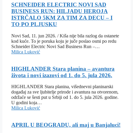
SCHNEIDER ELECTRIC NOVI SAD
BUSINESS RUN: HILJADU HEROJA
ISTRČALO 5KM ZA TIM ZA DECU – I
TO PO PLJUSKU
Novi Sad, 11. jun 2026. / Kiša nije bila razlog da ostanete
kod kuće. To je poruka koju je juče poslao osmi po redu
Schneider Electric Novi Sad Business Run –…
Milica Luković
HIGHLANDER Stara planina – avantura
života i novi izazovi od 1. do 5. jula 2026.
HIGHLANDER Stara planina, višednevni planinarski
događaj za sve ljubitelje prirode i avantura na otvorenom,
održaće se šesti put u Srbiji od 1. do 5. jula 2026. godine.
U godini koja…
Milica Luković
APRIL U BEOGRADU, ali maj u Banjaluci!