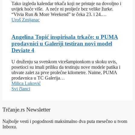
Tako izgleda kalendar trkača koji ne pristaje na dovoljno i
uvijek hoće više. A neće ni proljeće bez velike žurke.
“Vivia Run & More Weekend” te čeka 23. i 24.…
Uroš Zmijanac
Angelina Topić inspirisala trkače: u PUMA
prodavnici u Galeriji testiran novi model
Deviate 4
U druženju sa svetskom vicešampionkom u skoku uvis,
posetioci su imali priliku da testiraju nove modele patika i
uhvate zalet za prve prolećne kilometre. Naime, PUMA
prodavnica u TC Galerija…
Milica Luković
Svi članci
Trčanje.rs Newsletter
Najbolje vesti i pogodnosti maksimalno dva puta mesečno u tvom
Inboxu.